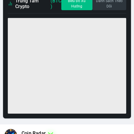
Trung Tâm
(BTC
Biểu Đồ Xu
Danh Sách Theo
Crypto
)
Hướng
Dõi
Coin Radar