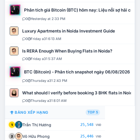
Phân tích giá Bitcoin (BTC) hôm nay: Liệu nỗi sợ hãi có mở 
0
Yesterday at 2:33 PM
Luxury Apartments in Noida Investment Guide
0
Friday a31 6:13 AM
Is RERA Enough When Buying Flats in Noida?
0
Friday a31 5:37 AM
BTC (Bitcoin) - Phân tích snapshot ngày 06/08/2026
0
Thursday a31 2:43 PM
What should I verify before booking 3 BHK flats in Noida?
0
Thursday a31 8:01 AM
BẢNG XẾP HẠNG
TOP 5
Trần Thị Hương
25,548
1
VNĐ
Võ Hữu Phong
25,446
2
VNĐ