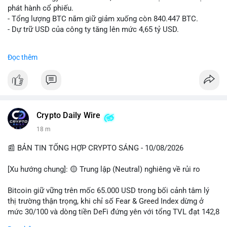
ngang.
phát hành cổ phiếu.
• Tin tức quốc tế: Hedge funds trên CME chuyển sang vị thế
- Tổng lượng BTC nắm giữ giảm xuống còn 840.447 BTC.
Long Bitcoin; Standard Chartered dự báo LINK đạt 200 USD
- Dự trữ USD của công ty tăng lên mức 4,65 tỷ USD.
vào năm 2030; MicroStrategy bán 1,690 BTC.
• Binance Announcements: Binance delist BTTC & POWR vào
#microstrategy
#btc
#cryptonews
#binancesquare
Đọc thêm
14/08; ra mắt các chiến dịch airdrop và cuộc thi trading.
$btc
💡 NHẬN ĐỊNH & KHUYẾN NGHỊ
• Nhận định: Thị trường đang trong giai đoạn tích lũy đi ngang
#vlikevn
#titanbot
(sideways) với tâm lý sợ hãi chiếm ưu thế. Sự dịch chuyển của
các quỹ phòng hộ sang vị thế Long là tín hiệu tích cực ngầm,
📰 Nguồn: CoinDesk
Crypto Daily Wire
nhưng biến động ngắn hạn vẫn cao.
18 m
• Khuyến nghị: Cẩn trọng với các lệnh Long/Short khi Bitcoin
chưa thoát khỏi vùng giá hiện tại. Theo dõi sát các tin tức về
📰 BẢN TIN TỔNG HỢP CRYPTO SÁNG - 10/08/2026
lạm phát (CPI) và động thái của các quỹ lớn.
[Xu hướng chung]: 🟡 Trung lập (Neutral) nghiêng về rủi ro
📊 Nguồn: Radar Tâm Lý Thị Trường
Bitcoin giữ vững trên mốc 65.000 USD trong bối cảnh tâm lý
thị trường thận trọng, khi chỉ số Fear & Greed Index dừng ở
mức 30/100 và dòng tiền DeFi đứng yên với tổng TVL đạt 142,8
tỷ USD.