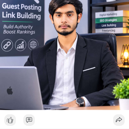
Lời khuyên ngắn gọn cho nhà đầu tư nhỏ lẻ: Theo dõi sát biến
động thanh khoản trên các sàn lớn trong 24-48 giờ tới. Không
nên FOMO hoặc hoảng loạn bán tháo khi thấy lệnh chuyển lớn.
Hãy đặt lệnh dừng lỗ hợp lý và chờ xác nhận xu hướng rõ ràng
trước khi vào lệnh mới.
#10btc
#650kusd
#chotloinganhan
#tichluydaihan
#btcmempool