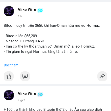
Vlike Wire
1 h
Bitcoin duy trì trên $65k khi Iran-Oman hứa mở eo Hormuz
- Bitcoin lên $65,209.
- Nasdaq 100 tăng 0.45%.
- Iran có thể ký thỏa thuận với Oman mở lại eo Hormuz.
- Tin giảm lo ngại Hormuz, tăng tài sản rủi ro.
#binancesquare
#cryptonews
#btc
Đọc thêm
$btc
#vlikevn
#titanbot
📰 Nguồn: CoinDesk
Vlike Wire
2 giờ
H100 trở thành kho bạc Bitcoin thứ 2 châu Âu sau giao dịch