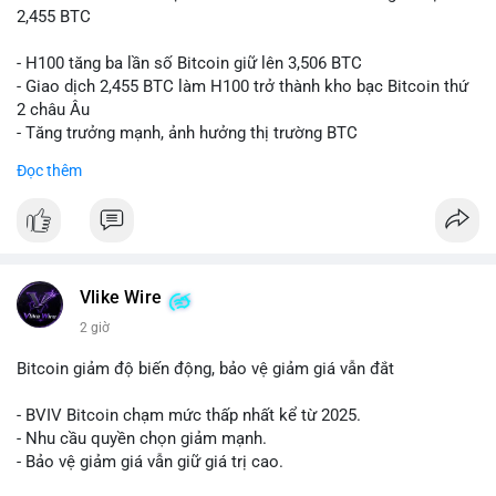
2,455 BTC
- H100 tăng ba lần số Bitcoin giữ lên 3,506 BTC
- Giao dịch 2,455 BTC làm H100 trở thành kho bạc Bitcoin thứ
2 châu Âu
- Tăng trưởng mạnh, ảnh hưởng thị trường BTC
Đọc thêm
#binancesquare
#cryptonews
#btc
$btc
#vlikevn
#titanbot
Vlike Wire
📰 Nguồn: Cointelegraph
2 giờ
Bitcoin giảm độ biến động, bảo vệ giảm giá vẫn đắt
- BVIV Bitcoin chạm mức thấp nhất kể từ 2025.
- Nhu cầu quyền chọn giảm mạnh.
- Bảo vệ giảm giá vẫn giữ giá trị cao.