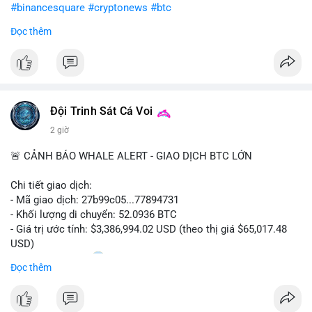
#binancesquare
#cryptonews
#btc
Đọc thêm
$btc
#vlikevn
#titanbot
📰 Nguồn: CoinDesk
Đội Trinh Sát Cá Voi
2 giờ
🚨 CẢNH BÁO WHALE ALERT - GIAO DỊCH BTC LỚN
Chi tiết giao dịch:
- Mã giao dịch: 27b99c05...77894731
- Khối lượng di chuyển: 52.0936 BTC
- Giá trị ước tính: $3,386,994.02 USD (theo thị giá $65,017.48
USD)
- Thời gian: 10:20
2 2026-08-10 UTC
Đọc thêm
Nhận định phân tích hành vi của Cá voi dựa trên giao dịch này:
Khối lượng 52.09 BTC tương đương 3.38 triệu USD được