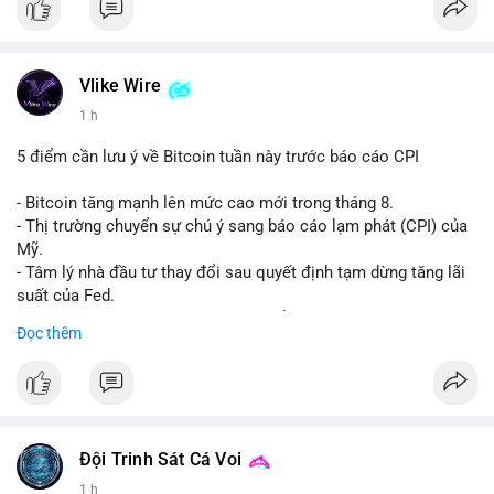
Vlike Wire
1 h
5 điểm cần lưu ý về Bitcoin tuần này trước báo cáo CPI
- Bitcoin tăng mạnh lên mức cao mới trong tháng 8.
- Thị trường chuyển sự chú ý sang báo cáo lạm phát (CPI) của
Mỹ.
- Tâm lý nhà đầu tư thay đổi sau quyết định tạm dừng tăng lãi
suất của Fed.
- Cần theo dõi sát sao dữ liệu CPI để dự đoán biến động tiếp
Đọc thêm
theo.
#bitcoin
#btc
#cryptonews
#binancesquare
#cpi
$btc
Đội Trinh Sát Cá Voi
#vlikevn
#titanbot
1 h