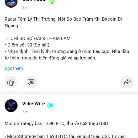
5 m
Radar Tâm Lý Thị Trường: Nỗi Sợ Bao Trùm Khi Bitcoin Đi
Ngang
📊 CHỈ SỐ SỢ HÃI & THAM LAM
• Điểm số: 30 (Sợ hãi)
• Nhận định: Tâm lý thị trường đang ở mức tiêu cực. Nhà đầu
tư thận trọng do biến động giá và áp lực bán.
Đọc thêm
📈 XU HƯỚNG TÌM KIẾM & THẢO LUẬN
• CoinGecko Trending: PENGU, MOW, DOS, PUMP, GRVT,
CASHCAT, TUT
• LunarCrush Trending: Ethereum, Solana, Dogecoin, Polkadot,
Chainlink
• Google Trends Việt Nam: Sông Tô Lịch, Nha khoa Tuyết
Vlike Wire
Chinh, Thống đốc, Bóng chuyền nữ, Việt Nam vs Malaysia
7 m
💬 DÒNG CHẢY TIN TỨC & TRUYỀN THÔNG
MicroStrategy bán 1.690 BTC, thu về 653 triệu USD
• Binance Square: Cộng đồng thảo luận mạnh về thua lỗ (PNL
âm), trải nghiệm coin rác, và sự nhàm chán của Bitcoin khi đi
- MicroStrategy bán 1.690 BTC, thu về 653 triệu USD từ việc