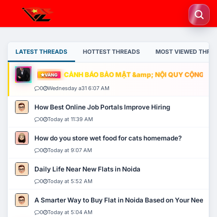
LATEST THREADS
HOTTEST THREADS
MOST VIEWED THRE
CẢNH BÁO BẢO MẬT &amp; NỘI QUY CỘNG ĐỒNG
VÀNG
0
Wednesday a31 6:07 AM
How Best Online Job Portals Improve Hiring
0
Today at 11:39 AM
How do you store wet food for cats homemade?
0
Today at 9:07 AM
Daily Life Near New Flats in Noida
0
Today at 5:52 AM
A Smarter Way to Buy Flat in Noida Based on Your Needs
0
Today at 5:04 AM