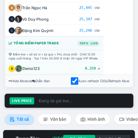
Trần Ngọc Hà
25,445
3
VNĐ
Võ Duy Phong
25,347
4
VNĐ
Đặng Kim Quỳnh
25,246
5
VNĐ
TỔNG ĐIỂM PAPER TRADE
TOP 5 · LIVE
Điểm live = số dư ví + ký quỹ + PnL chưa chốt · Chốt 12:00
ngày cuối tháng · Top 1 trên 20.000 đ nhận 30 ngày VIP Whale.
Demo123
6.359
1
đ
Hide Module
Diễn đàn
Auto-refresh (30s)
Refresh Now
Đang tải giá live...
LIVE PRICE
Tất cả
Văn bản
Hình ảnh
Video