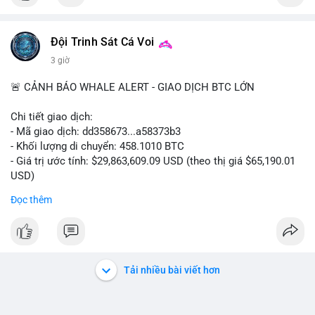
Đội Trinh Sát Cá Voi
3 giờ
🚨 CẢNH BÁO WHALE ALERT - GIAO DỊCH BTC LỚN
Chi tiết giao dịch:
- Mã giao dịch: dd358673...a58373b3
- Khối lượng di chuyển: 458.1010 BTC
- Giá trị ước tính: $29,863,609.09 USD (theo thị giá $65,190.01
USD)
- Thời gian: 09:19:51 2026-08-10 UTC
Đọc thêm
Nhận định phân tích hành vi của Cá voi dựa trên giao dịch này:
Khối lượng 458 BTC trị giá gần 30 triệu USD được di chuyển
trong một giao dịch duy nhất cho thấy đây là hành động của
một tổ chức lớn hoặc cá voi cấp cao. Việc chuyển toàn bộ số
Tải nhiều bài viết hơn
coin này mà không tách nhỏ thành nhiều giao dịch cho thấy
chủ thể không có ý định che giấu dòng tiền, thường là hành vi
chuyển lên sàn giao dịch để chuẩn bị thanh khoản hoặc bán ra.