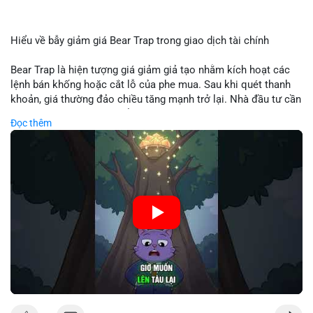
Hiểu về bẫy giảm giá Bear Trap trong giao dịch tài chính
Bear Trap là hiện tượng giá giảm giả tạo nhằm kích hoạt các
lệnh bán khống hoặc cắt lỗ của phe mua. Sau khi quét thanh
khoản, giá thường đảo chiều tăng mạnh trở lại. Nhà đầu tư cần
nhận diện mô hình này để tránh bị thao túng tâm lý và tối ưu
Đọc thêm
hóa điểm vào lệnh.
🎥 Xem video trực tiếp tại:
Nguồn: Cú Thông Thái