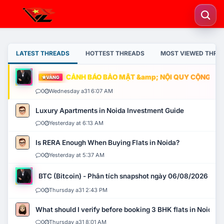
LATEST THREADS
HOTTEST THREADS
MOST VIEWED THRE
CẢNH BÁO BẢO MẬT &amp; NỘI QUY CỘNG ĐỒNG
VÀNG
0
Wednesday a31 6:07 AM
Luxury Apartments in Noida Investment Guide
0
Yesterday at 6:13 AM
Is RERA Enough When Buying Flats in Noida?
0
Yesterday at 5:37 AM
BTC (Bitcoin) - Phân tích snapshot ngày 06/08/2026
0
Thursday a31 2:43 PM
What should I verify before booking 3 BHK flats in Noida?
0
Thursday a31 8:01 AM