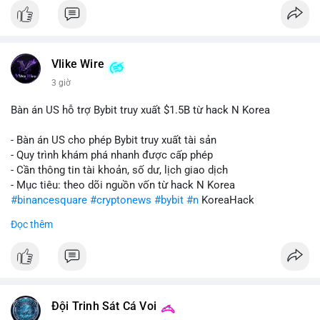
Vlike Wire
3 giờ
Bàn án US hỗ trợ Bybit truy xuất $1.5B từ hack N Korea
- Bàn án US cho phép Bybit truy xuất tài sản
- Quy trình khám phá nhanh được cấp phép
- Cần thông tin tài khoản, số dư, lịch giao dịch
- Mục tiêu: theo dõi nguồn vốn từ hack N Korea
#binancesquare
#cryptonews
#bybit
#n
KoreaHack
Đọc thêm
$btc $eth
#vlikevn
#titanbot
📰 Nguồn: Cointelegraph
Đội Trinh Sát Cá Voi