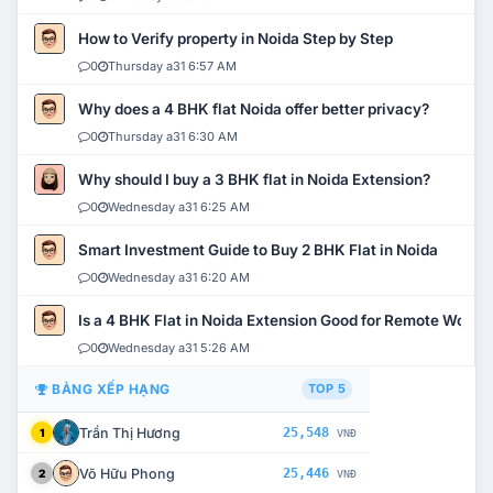
How to Verify property in Noida Step by Step
0
Thursday a31 6:57 AM
Why does a 4 BHK flat Noida offer better privacy?
0
Thursday a31 6:30 AM
Why should I buy a 3 BHK flat in Noida Extension?
0
Wednesday a31 6:25 AM
Smart Investment Guide to Buy 2 BHK Flat in Noida
0
Wednesday a31 6:20 AM
Is a 4 BHK Flat in Noida Extension Good for Remote Work?
0
Wednesday a31 5:26 AM
BẢNG XẾP HẠNG
TOP 5
Trần Thị Hương
25,548
1
VNĐ
Võ Hữu Phong
25,446
2
VNĐ