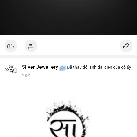
#19dot8371btc
#vilanh
#tichluydaihan
#phanbotaisan
#gia65k
Silver Jewellery
Đã thay đổi ảnh đại diện của cô ấy
2 giờ