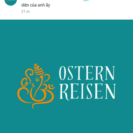
diện của anh ấy
21 m