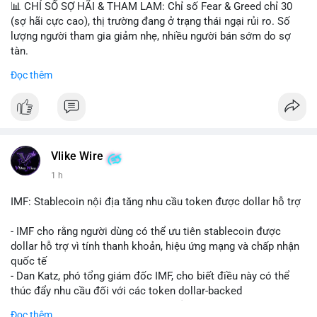
📊 CHỈ SỐ SỢ HÃI & THAM LAM: Chỉ số Fear & Greed chỉ 30
(sợ hãi cực cao), thị trường đang ở trạng thái ngại rủi ro. Số
lượng người tham gia giảm nhẹ, nhiều người bán sớm do sợ
tàn.
Đọc thêm
📈 XU HƯỚNG TÌM KIẾM & THẢO LUẬN: Biconomy (BICO),
Pudgy Penguins (PENGU), Bitcoin SV (BSV) và Kaspa (KAS) là
coin được tìm kiếm nhiều nhất. Chủ đề NFT (Pudgy Penguins),
AI (Hyperliquid) và ổn định (BSV) nổi bật.
💬 DÒNG CHẢY TIN TỨC & TRUYỀN THÔNG: Bàn tán trên
Vlike Wire
Binance Square tập trung vào lệnh kẹp, dự báo NVDA và Musk
1 h
Starship 13. Telegram nhấn mạnh luật mới tại Brazil và tranh
luận về Clearity Act.
IMF: Stablecoin nội địa tăng nhu cầu token được dollar hỗ trợ
💡 NHẬN ĐỊNH & KHUYẾN NGHỊ: Tâm lý ngắn hạn vẫn tiêu
- IMF cho rằng người dùng có thể ưu tiên stablecoin được
cực do sợ hãi, nhưng xu hướng coin nhỏ và tin tức AI/NVIDA
dollar hỗ trợ vì tính thanh khoản, hiệu ứng mạng và chấp nhận
có thể tạo cơ hội mua sớm. Cần theo dõi sự thay đổi trong
quốc tế
chính sách crypto Mỹ.
- Dan Katz, phó tổng giám đốc IMF, cho biết điều này có thể
thúc đẩy nhu cầu đối với các token dollar-backed
📊 Nguồn: Radar Tâm Lý Thị Trường
- Nhận định được đưa ra trong bối cảnh các quốc gia phát
Đọc thêm