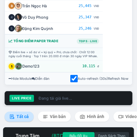
Trần Ngọc Hà
25,445
3
VNĐ
Võ Duy Phong
25,347
4
VNĐ
Đặng Kim Quỳnh
25,246
5
VNĐ
TỔNG ĐIỂM PAPER TRADE
TOP 5 · LIVE
Điểm live = số dư ví + ký quỹ + PnL chưa chốt · Chốt 12:00
ngày cuối tháng · Top 1 trên 20.000 đ nhận 30 ngày VIP Whale.
Demo123
10.115
1
đ
Hide Module
Diễn đàn
Auto-refresh (30s)
Refresh Now
Đang tải giá live...
LIVE PRICE
Tất cả
Văn bản
Hình ảnh
Video
Trung Tâm
(BTC
Biểu Đồ Xu
Danh Sách Theo