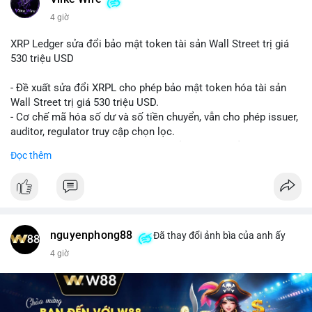
4 giờ
XRP Ledger sửa đổi bảo mật token tài sản Wall Street trị giá
530 triệu USD
- Đề xuất sửa đổi XRPL cho phép bảo mật token hóa tài sản
Wall Street trị giá 530 triệu USD.
- Cơ chế mã hóa số dư và số tiền chuyển, vẫn cho phép issuer,
auditor, regulator truy cập chọn lọc.
- Mục tiêu: tăng tính riêng tư, tuân thủ quy định, bảo vệ dữ liệu
Đọc thêm
tài chính.
- Đề xuất đang được xem xét bởi cộng đồng XRPL và các tổ
chức tài chính.
#binancesquare
#cryptonews
#xrp
nguyenphong88
Đã thay đổi ảnh bìa của anh ấy
$xrp
4 giờ
#vlikevn
#titanbot
📰 Nguồn: CoinDesk