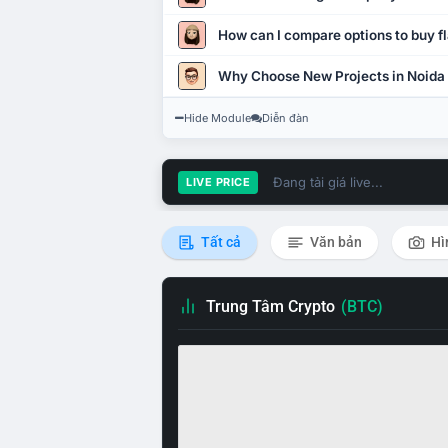
How can I compare options to buy fl
Why Choose New Projects in Noida
Hide Module
Diễn đàn
Đang tải giá live...
LIVE PRICE
Tất cả
Văn bản
Hì
Trung Tâm Crypto
(BTC)