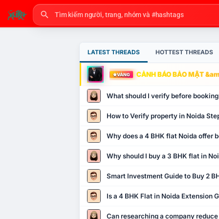
LATEST THREADS
HOTTEST THREADS
CẢNH BÁO BẢO MẬT &amp
VÀNG
What should I verify before booking
How to Verify property in Noida Ste
Why does a 4 BHK flat Noida offer b
Why should I buy a 3 BHK flat in No
Smart Investment Guide to Buy 2 BH
Is a 4 BHK Flat in Noida Extension
Can researching a company reduce