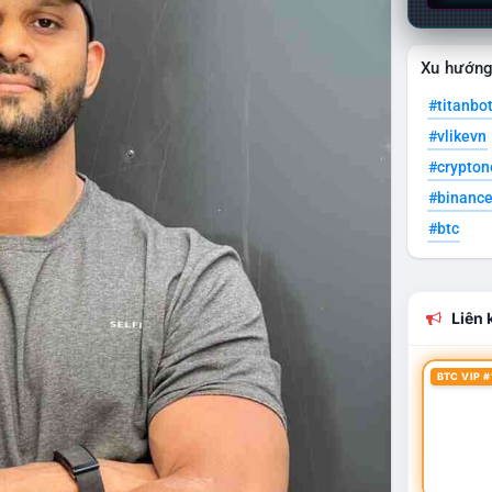
Xu hướn
#titanbo
#vlikevn
#crypto
#binanc
#btc
Liên k
BTC VIP #