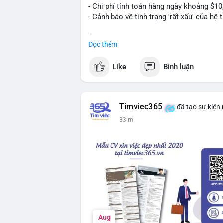
- Chi phí tính toán hàng ngày khoảng $10
- Cảnh báo về tình trạng 'rất xấu' của hệ 
$btc
#btc
Đọc thêm
#vlikevn
#titanbot
Like
Bình luận
📰 Nguồn: CoinDesk
Timviec365
đã tạo sự kiện
33 m
Aug