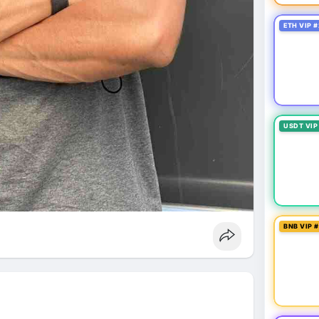
ETH VIP #
USDT VIP
BNB VIP 