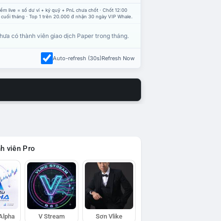
ểm live = số dư ví + ký quỹ + PnL chưa chốt · Chốt 12:00
 cuối tháng · Top 1 trên 20.000 đ nhận 30 ngày VIP Whale.
hưa có thành viên giao dịch Paper trong tháng.
Auto-refresh (30s)
Refresh Now
h viên Pro
 Alpha
V Stream
Sơn Vlike