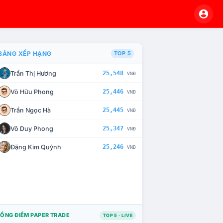
BẢNG XẾP HẠNG
TOP 5
Trần Thị Hương
25,548
VNĐ
À CHẾ TÀI XỬ LÝ VI PHẠM
Võ Hữu Phong
25,446
VNĐ
Trần Ngọc Hà
25,445
VNĐ
Võ Duy Phong
25,347
VNĐ
Đặng Kim Quỳnh
25,246
VNĐ
ỔNG ĐIỂM PAPER TRADE
TOP 5 · LIVE