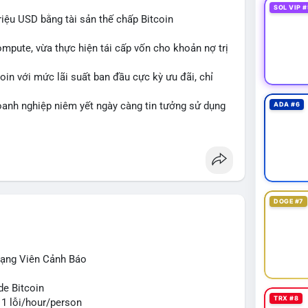
SOL VIP #
iệu USD bằng tài sản thế chấp Bitcoin
mpute, vừa thực hiện tái cấp vốn cho khoản nợ trị
in với mức lãi suất ban đầu cực kỳ ưu đãi, chỉ
oanh nghiệp niêm yết ngày càng tin tưởng sử dụng
ADA #6
i phí tài chính.
ercompute
#blockchainfinance
DOGE #7
rạng Viên Cảnh Báo
de Bitcoin
TRX #8
 1 lỗi/hour/person