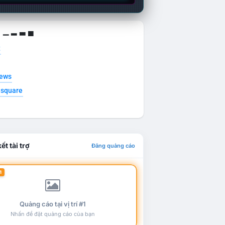
g ▁ ▂ ▃ ▄
t
news
esquare
ết tài trợ
Đăng quảng cáo
1
Quảng cáo tại vị trí #1
Nhấn để đặt quảng cáo của bạn