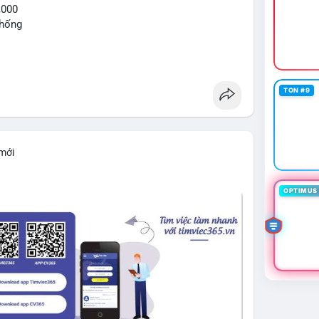
,000
thống
TON #9
 mới
OPTIMUS 