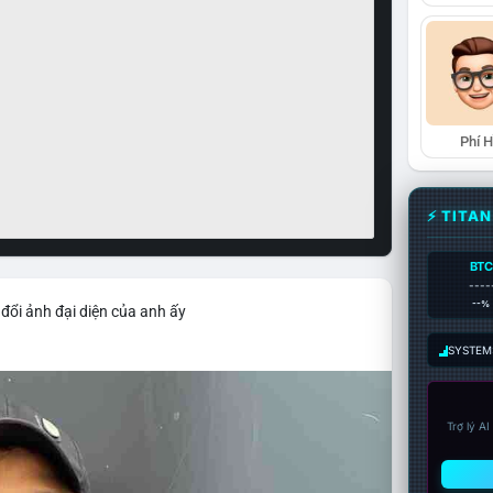
Phí 
⚡ TITA
BTC
----
--%
đổi ảnh đại diện của anh ấy
SYSTEM:
Trợ lý A