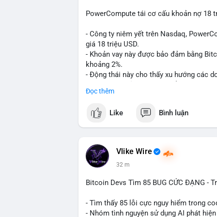
PowerCompute tái cơ cấu khoản nợ 18 tr
- Công ty niêm yết trên Nasdaq, PowerCo
giá 18 triệu USD.
- Khoản vay này được bảo đảm bằng Bitco
khoảng 2%.
- Động thái này cho thấy xu hướng các d
BTC làm tài sản thế chấp để tối ưu hóa ch
Đọc thêm
#binancesquare
#cryptonews
#btc
#pow
Like
Bình luận
$btc
#vlikevn
#titanbot
Vlike Wire
32 m
📰 Nguồn: Cointelegraph
Bitcoin Devs Tìm 85 BUG CỨC ĐẠNG - T
- Tìm thấy 85 lỗi cực nguy hiểm trong co
- Nhóm tình nguyện sử dụng AI phát hiện