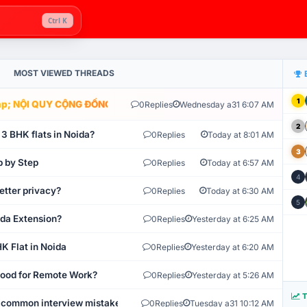
Ctrl K
MOST VIEWED THREADS
1
; NỘI QUY CỘNG ĐỒNG VLIKE.VN: HỆ THỐNG GIÁM SÁT TỰ ĐỘNG V
0
Replies
Wednesday a31 6:07 AM
2
 3 BHK flats in Noida?
0
Replies
Today at 8:01 AM
3
p by Step
0
Replies
Today at 6:57 AM
4
etter privacy?
0
Replies
Today at 6:30 AM
5
ida Extension?
0
Replies
Yesterday at 6:25 AM
K Flat in Noida
0
Replies
Yesterday at 6:20 AM
 Good for Remote Work?
0
Replies
Yesterday at 5:26 AM
T
 common interview mistakes?
0
Replies
Tuesday a31 10:12 AM