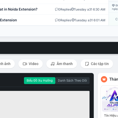
Đi
at in Noida Extension?
0
Replies
Tuesday a31 6:30 AM
ngày
C
 Extension
0
Replies
Tuesday a31 6:01 AM
nh ảnh
Video
Âm thanh
Các tập tin
Thàn
Biểu Đồ Xu Hướng
Danh Sách Theo Dõi
Tín Hiệu