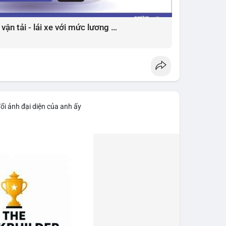
Mở rộng cơ hội nghề nghiệp ngành vận tải - lái xe với mức lương bứt phá ?
ổi ảnh đại diện của anh ấy