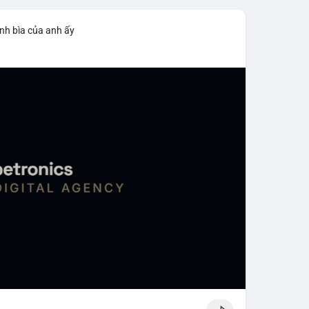
nh bìa của anh ấy