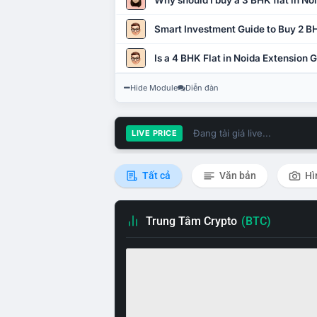
Why should I buy a 3 BHK flat in No
Smart Investment Guide to Buy 2 BH
Is a 4 BHK Flat in Noida Extension
Hide Module
Diễn đàn
Đang tải giá live...
LIVE PRICE
Tất cả
Văn bản
Hì
Trung Tâm Crypto
(BTC)