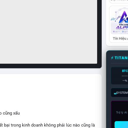
Tín Hiệu
⚡ TITA
BTC
----
--%
SYSTEM:
o cũng xấu
Trợ lý A
bại trong kinh doanh không phải lúc nào cũng là