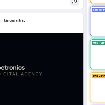
ETH VIP #
nh bìa của anh ấy
USDT VIP
BNB VIP 