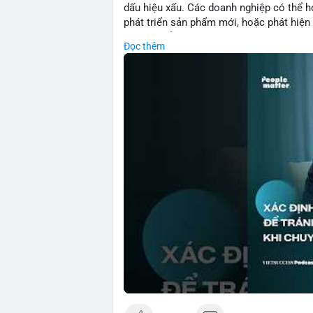
dấu hiệu xấu. Các doanh nghiệp có thể họ
phát triển sản phẩm mới, hoặc phát hiện l
crypto, hiểu rõ nguyên nhân thất bại giúp 
Đọc thêm
này đặc biệt quan trọng khi áp dụng vào
blockchain.
🎥 Xem video trực tiếp tại:
Nguồn: VIETSUCCESS