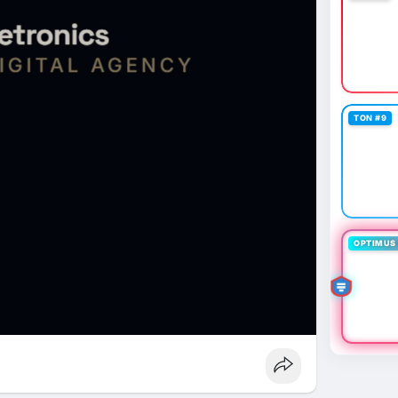
TON #9
OPTIMUS 