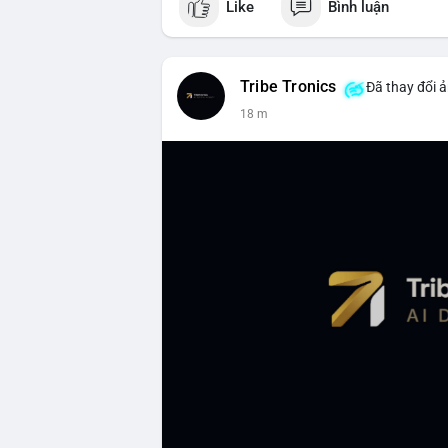
Like
Bình luận
Tribe Tronics
Đã thay đổi ả
18 m