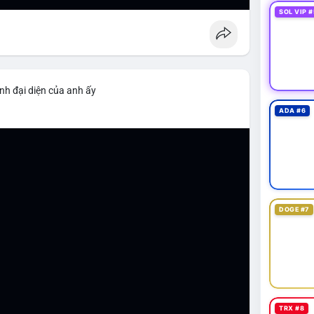
SOL VIP #
nh đại diện của anh ấy
ADA #6
DOGE #7
TRX #8