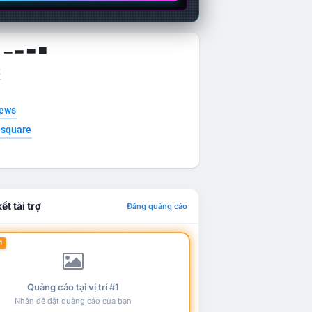
g ▁ ▂ ▃ ▄
t
news
esquare
ết tài trợ
Đăng quảng cáo
1
Quảng cáo tại vị trí #1
Nhấn để đặt quảng cáo của bạn