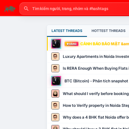
LATEST THREADS
HOTTEST THREADS
CẢNH BÁO BẢO MẬT &amp
VÀNG
Luxury Apartments in Noida Invest
Is RERA Enough When Buying Flats 
BTC (Bitcoin) - Phân tích snapsho
What should I verify before booking
How to Verify property in Noida Ste
Why does a 4 BHK flat Noida offer b