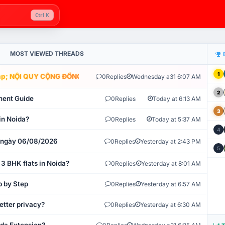
Ctrl K
MOST VIEWED THREADS
1
; NỘI QUY CỘNG ĐỒNG VLIKE.VN: HỆ THỐNG GIÁM SÁT TỰ ĐỘNG V
0
Replies
Wednesday a31 6:07 AM
2
ment Guide
0
Replies
Today at 6:13 AM
3
in Noida?
0
Replies
Today at 5:37 AM
4
t ngày 06/08/2026
0
Replies
Yesterday at 2:43 PM
5
 3 BHK flats in Noida?
0
Replies
Yesterday at 8:01 AM
p by Step
0
Replies
Yesterday at 6:57 AM
etter privacy?
0
Replies
Yesterday at 6:30 AM