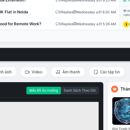
ida Extension?
0
Replies
Wednesday a31 6:25 AM
T
Đi
K Flat in Noida
0
Replies
Wednesday a31 6:20 AM
ngày
 Good for Remote Work?
0
Replies
Wednesday a31 5:26 AM
1
nh ảnh
Video
Âm thanh
Các tập tin
Thàn
Biểu Đồ Xu Hướng
Danh Sách Theo Dõi