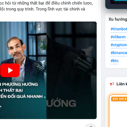
c hỏi từ những thất bại để điều chỉnh chiến lược,
ỗi trong quy trình. Trong lĩnh vực tài chính và
quản lý rủi ro hiệu quả và tránh lặp lại sai lầm. Điều
Xu hướn
 các mô hình kinh doanh mới hoặc đầu tư vào dự án
#titanbo
#vlikevn
#crypto
#binanc
#btc
Liên k
BTC VIP #