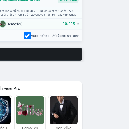
ỔNG ĐIỂM PAPER TRADE
TOP 5 · LIVE
ểm live = số dư ví + ký quỹ + PnL chưa chốt · Chốt 12:00
 cuối tháng · Top 1 trên 20.000 đ nhận 30 ngày VIP Whale.
Demo123
10.115
đ
Auto-refresh (30s)
Refresh Now
h viên Pro
Đội Trinh Sát Cá Voi
Demo123
Sơn Vlike