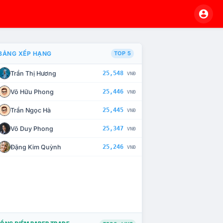
BẢNG XẾP HẠNG
TOP 5
Trần Thị Hương
25,548
VNĐ
À CHẾ TÀI XỬ LÝ VI PHẠM
Võ Hữu Phong
25,446
VNĐ
Trần Ngọc Hà
25,445
VNĐ
Võ Duy Phong
25,347
VNĐ
Đặng Kim Quỳnh
25,246
VNĐ