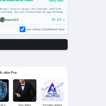
ỔNG ĐIỂM PAPER TRADE
TOP 5 · LIVE
ểm live = số dư ví + ký quỹ + PnL chưa chốt · Chốt 12:00
 cuối tháng · Top 1 trên 20.000 đ nhận 30 ngày VIP Whale.
Demo123
10.115
đ
Auto-refresh (30s)
Refresh Now
h viên Pro
Đội Trinh Sát Cá Voi
Sơn Vlike
Tín Hiệu Alpha