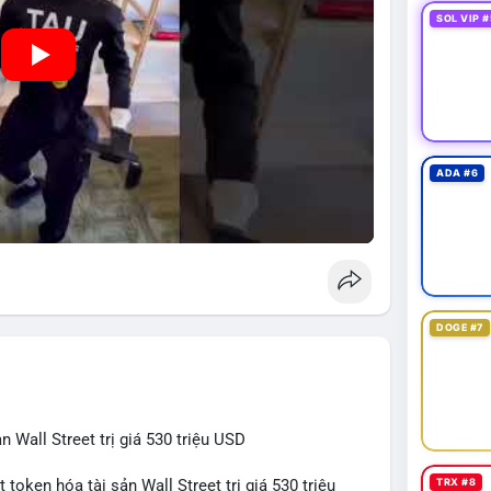
SOL VIP #
ADA #6
DOGE #7
 Wall Street trị giá 530 triệu USD
TRX #8
token hóa tài sản Wall Street trị giá 530 triệu