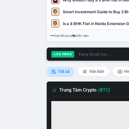
Why should I buy a 3 BHK flat in No
Smart Investment Guide to Buy 2 BH
Is a 4 BHK Flat in Noida Extension
Hide Module
Diễn đàn
Đang tải giá live...
LIVE PRICE
Tất cả
Văn bản
Hì
Trung Tâm Crypto
(BTC)