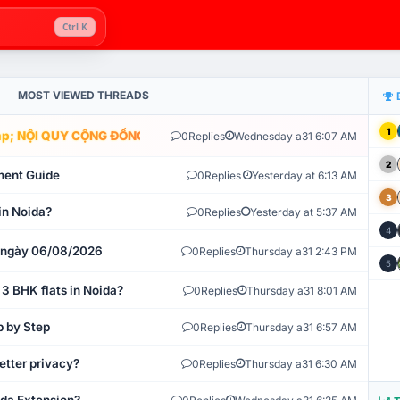
Ctrl K
MOST VIEWED THREADS
1
; NỘI QUY CỘNG ĐỒNG VLIKE.VN: HỆ THỐNG GIÁM SÁT TỰ ĐỘNG V
0
Replies
Wednesday a31 6:07 AM
2
ment Guide
0
Replies
Yesterday at 6:13 AM
3
in Noida?
0
Replies
Yesterday at 5:37 AM
4
t ngày 06/08/2026
0
Replies
Thursday a31 2:43 PM
5
 3 BHK flats in Noida?
0
Replies
Thursday a31 8:01 AM
p by Step
0
Replies
Thursday a31 6:57 AM
etter privacy?
0
Replies
Thursday a31 6:30 AM