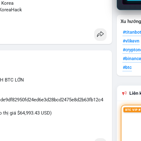
N Korea
KoreaHack
Xu hướn
#titanbo
#vlikevn
#crypto
#binanc
#btc
CH BTC LỚN
Liên k
31de9df82950fd24ed6e3d28bcd2475e8d2b63fb12c4
BTC VIP #
eo thị giá $64,993.43 USD)
dựa trên giao dịch này: Khối lượng 43.3979 BTC
đủ lớn để tạo áp lực thanh khoản tức thời. Hành vi