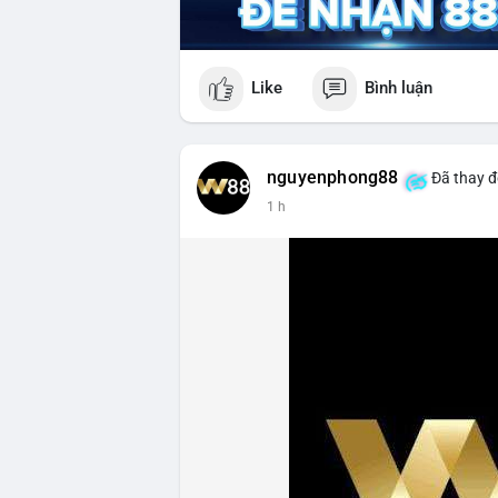
Like
Bình luận
nguyenphong88
Đã thay đ
1 h