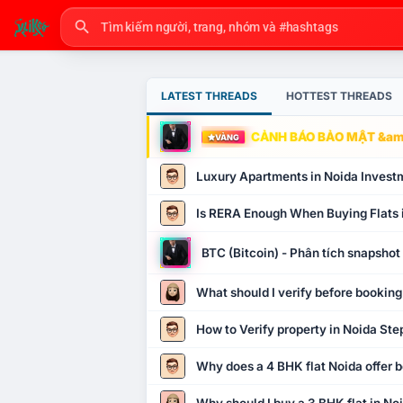
LATEST THREADS
HOTTEST THREADS
CẢNH BÁO BẢO MẬT &amp
VÀNG
Luxury Apartments in Noida Invest
Is RERA Enough When Buying Flats 
BTC (Bitcoin) - Phân tích snapsho
What should I verify before booking
How to Verify property in Noida Ste
Why does a 4 BHK flat Noida offer b