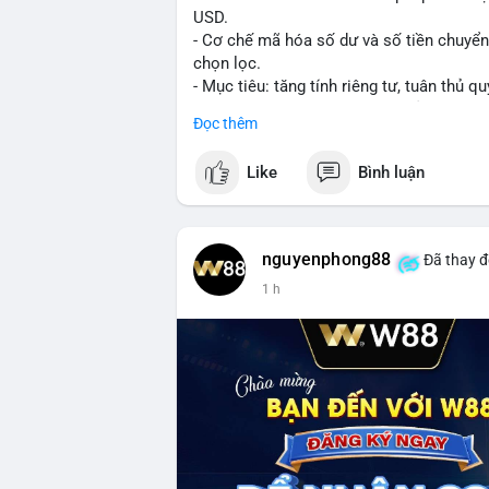
USD.
- Cơ chế mã hóa số dư và số tiền chuyển, 
chọn lọc.
- Mục tiêu: tăng tính riêng tư, tuân thủ qu
- Đề xuất đang được xem xét bởi cộng đồ
Đọc thêm
#binancesquare
#cryptonews
#xrp
Like
Bình luận
$xrp
#vlikevn
#titanbot
nguyenphong88
Đã thay đ
1 h
📰 Nguồn: CoinDesk