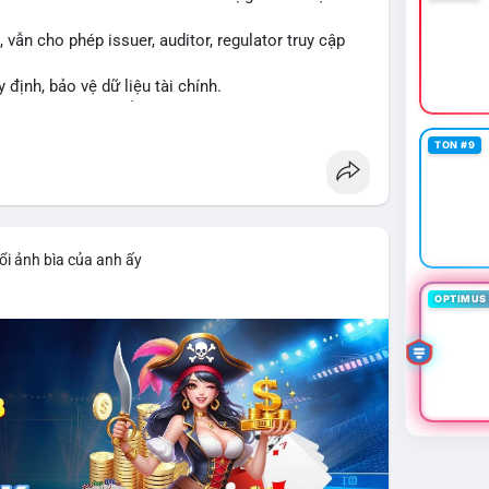
vẫn cho phép issuer, auditor, regulator truy cập
y định, bảo vệ dữ liệu tài chính.
ng XRPL và các tổ chức tài chính.
TON #9
ổi ảnh bìa của anh ấy
OPTIMUS 