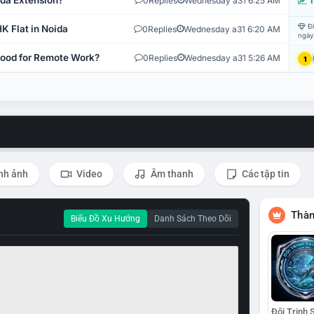
ida Extension?
0
Replies
Wednesday a31 6:25 AM
T
Đi
K Flat in Noida
0
Replies
Wednesday a31 6:20 AM
ngày
 Good for Remote Work?
0
Replies
Wednesday a31 5:26 AM
1
nh ảnh
Video
Âm thanh
Các tập tin
Thàn
Biểu Đồ Xu Hướng
Danh Sách Theo Dõi