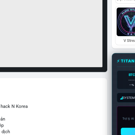
V Str
⚡ TITA
BTC
----
--%
SYSTEM:
ừ hack N Korea
sản
Trợ lý A
ép
o dịch