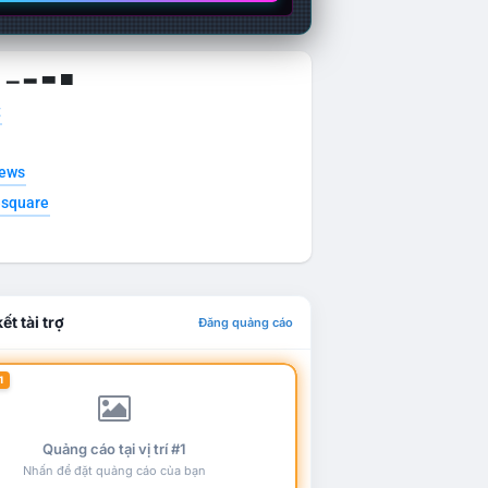
g ▁ ▂ ▃ ▄
t
news
esquare
ết tài trợ
Đăng quảng cáo
1
Quảng cáo tại vị trí #1
Nhấn để đặt quảng cáo của bạn