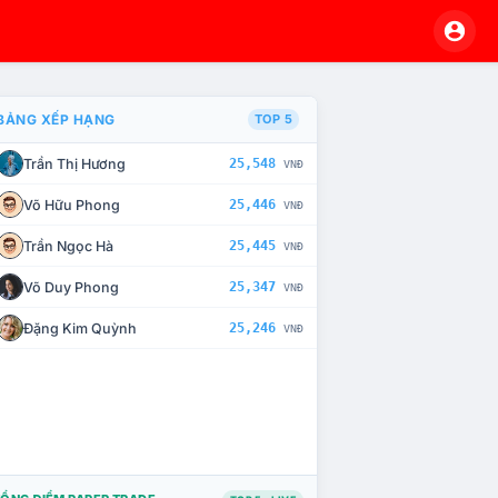
BẢNG XẾP HẠNG
TOP 5
Trần Thị Hương
25,548
VNĐ
À CHẾ TÀI XỬ LÝ VI PHẠM
Võ Hữu Phong
25,446
VNĐ
Trần Ngọc Hà
25,445
VNĐ
Võ Duy Phong
25,347
VNĐ
Đặng Kim Quỳnh
25,246
VNĐ