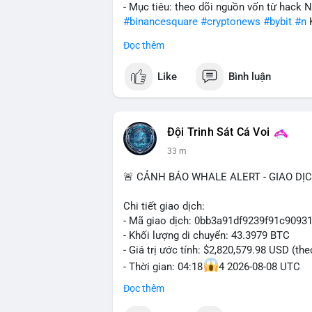
- Mục tiêu: theo dõi nguồn vốn từ hack 
#binancesquare
#cryptonews
#bybit
#n
Đọc thêm
$btc $eth
Like
Bình luận
#vlikevn
#titanbot
📰 Nguồn: Cointelegraph
Đội Trinh Sát Cá Voi
33 m
🚨 CẢNH BÁO WHALE ALERT - GIAO DỊ
Chi tiết giao dịch:
- Mã giao dịch: 0bb3a91df9239f91c909
- Khối lượng di chuyển: 43.3979 BTC
- Giá trị ước tính: $2,820,579.98 USD (th
- Thời gian: 04:18
4 2026-08-08 UTC
Đọc thêm
Nhận định phân tích hành vi của Cá voi 
tương đương 2.82 triệu USD, một con số 