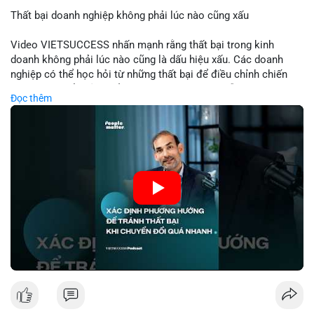
Thất bại doanh nghiệp không phải lúc nào cũng xấu
📰 Nguồn: Cointelegraph
Video VIETSUCCESS nhấn mạnh rằng thất bại trong kinh
doanh không phải lúc nào cũng là dấu hiệu xấu. Các doanh
nghiệp có thể học hỏi từ những thất bại để điều chỉnh chiến
lược, phát triển sản phẩm mới, hoặc phát hiện lỗi trong quy
Đọc thêm
trình. Trong lĩnh vực tài chính và crypto, hiểu rõ nguyên nhân
thất bại giúp quản lý rủi ro hiệu quả và tránh lặp lại sai lầm.
Điều này đặc biệt quan trọng khi áp dụng vào các mô hình kinh
doanh mới hoặc đầu tư vào dự án blockchain.
🎥 Xem video trực tiếp tại:
Nguồn: VIETSUCCESS