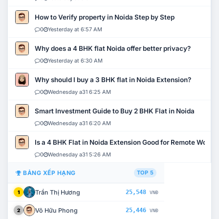
How to Verify property in Noida Step by Step
0
Yesterday at 6:57 AM
Why does a 4 BHK flat Noida offer better privacy?
0
Yesterday at 6:30 AM
Why should I buy a 3 BHK flat in Noida Extension?
0
Wednesday a31 6:25 AM
Smart Investment Guide to Buy 2 BHK Flat in Noida
0
Wednesday a31 6:20 AM
Is a 4 BHK Flat in Noida Extension Good for Remote Work?
0
Wednesday a31 5:26 AM
BẢNG XẾP HẠNG
TOP 5
Trần Thị Hương
25,548
1
VNĐ
Võ Hữu Phong
25,446
2
VNĐ