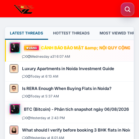
LATEST THREADS
HOTTEST THREADS
MOST VIEWED THRE
CẢNH BÁO BẢO MẬT &amp; NỘI QUY CỘNG ĐỒNG
VÀNG
0
Wednesday a31 6:07 AM
Luxury Apartments in Noida Investment Guide
0
Today at 6:13 AM
Is RERA Enough When Buying Flats in Noida?
0
Today at 5:37 AM
BTC (Bitcoin) - Phân tích snapshot ngày 06/08/2026
0
Yesterday at 2:43 PM
What should I verify before booking 3 BHK flats in Noida?
0
Yesterday at 8:01 AM