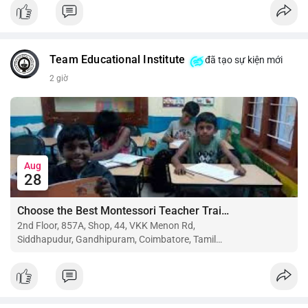
$btc $eth
#vlikevn
#titanbot
Team Educational Institute
đã tạo sự kiện mới
📰 Nguồn: CoinDesk
2 giờ
Aug
28
Choose the Best Montessori Teacher Training Institute in Coimbatore for a Rewarding Career
2nd Floor, 857A, Shop, 44, VKK Menon Rd,
Siddhapudur, Gandhipuram, Coimbatore, Tamil
Nadu 641044