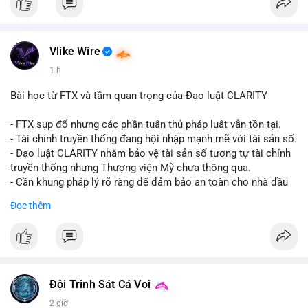
#vlikevn
#titanbot
📰 Nguồn: CoinDesk
Vlike Wire
1 h
Bài học từ FTX và tầm quan trọng của Đạo luật CLARITY
- FTX sụp đổ nhưng các phần tuân thủ pháp luật vẫn tồn tại.
- Tài chính truyền thống đang hội nhập mạnh mẽ với tài sản số.
- Đạo luật CLARITY nhằm bảo vệ tài sản số tương tự tài chính
truyền thống nhưng Thượng viện Mỹ chưa thông qua.
- Cần khung pháp lý rõ ràng để đảm bảo an toàn cho nhà đầu
tư.
Đọc thêm
#binancesquare
#cryptonews
#ftx
#regulation
#clarityact
$btc $eth
#vlikevn
#titanbot
Đội Trinh Sát Cá Voi
2 giờ