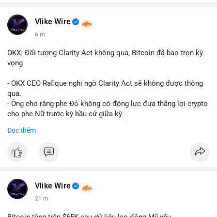
Vlike Wire
6 m
OKX: Đối tượng Clarity Act không qua, Bitcoin đã bao trọn kỳ
vọng
- OKX CEO Rafique nghi ngờ Clarity Act sẽ không được thông
qua.
- Ông cho rằng phe Đỏ không có động lực đưa thắng lợi crypto
cho phe Nữ trước kỳ bầu cử giữa kỳ.
- Sự lạc quan đã được giá Bitcoin phản ánh, không cần thêm
Đọc thêm
hỗ trợ pháp lý.
- Nếu luật không qua, Bitcoin vẫn duy trì mức giá hiện tại.
#binancesquare
#cryptonews
#btc
$btc
Vlike Wire
21 m
#vlikevn
#titanbot
Bitcoin tăng trên $65K sau dữ liệu lao động Mỹ yếu