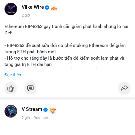
Vlike Wire
2 giờ
Ethereum EIP-8363 gây tranh cãi: giảm phát hành nhưng lo hại
DeFi
- EIP-8363 đề xuất sửa đổi cơ chế staking Ethereum để giảm
lượng ETH phát hành mới
- Hỗ trợ cho rằng đây là bước tiến để kiểm soát lạm phát và
tăng giá trị ETH dài hạn
- Các nhà phê bình lo ngại việc giảm phần thưởng sẽ làm yếu
Đọc thêm
động lực staking, ảnh hưởng đến bảo mật mạng lưới
- Lo ngại thêm: có thể làm giảm hấp dẫn của DeFi, giảm sự phi
tập trung và làm chậm sự tham gia của nhà đầu tư istituционаl
- Diễn ra trong bối cảnh Ethereum đang cân bằng giữa giảm
phát hành và duy trì sức hấp dẫn cho hệ sinh thái
#binancesquare
#cryptonews
#eth
#defi
#eip8363
V Stream
2 giờ
·
Youtube
$eth
#vlikevn
#titanbot