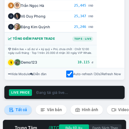
Trần Ngọc Hà
25,445
3
VNĐ
Võ Duy Phong
25,347
4
VNĐ
Đặng Kim Quỳnh
25,246
5
VNĐ
TỔNG ĐIỂM PAPER TRADE
TOP 5 · LIVE
Điểm live = số dư ví + ký quỹ + PnL chưa chốt · Chốt 12:00
ngày cuối tháng · Top 1 trên 20.000 đ nhận 30 ngày VIP Whale.
Demo123
10.115
1
đ
Hide Module
Diễn đàn
Auto-refresh (30s)
Refresh Now
Đang tải giá live...
LIVE PRICE
Tất cả
Văn bản
Hình ảnh
Video
Trung Tâm
(BTC
Biểu Đồ Xu
Danh Sách Theo