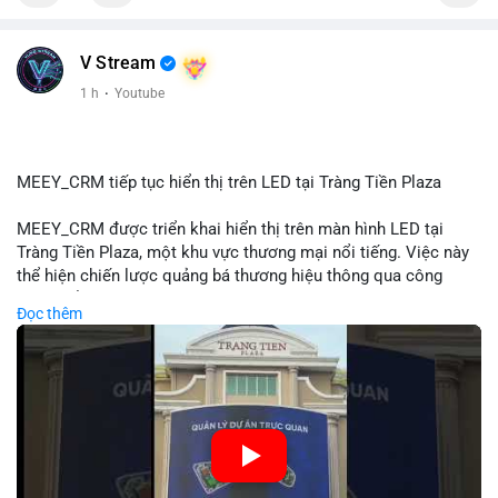
📰 Nguồn: Cointelegraph
V Stream
1 h
·
Youtube
MEEY_CRM tiếp tục hiển thị trên LED tại Tràng Tiền Plaza
MEEY_CRM được triển khai hiển thị trên màn hình LED tại
Tràng Tiền Plaza, một khu vực thương mại nổi tiếng. Việc này
thể hiện chiến lược quảng bá thương hiệu thông qua công
nghệ hiển thị công cộng. Tràng Tiền Plaza thu hút lượng khách
Đọc thêm
lớn hàng ngày, giúp tăng cường nhận diện thương hiệu
MEEY_CRM. Mô hình này kết hợp công nghệ LED với việc đặt
sản tại điểm giao thông quan trọng.
🎥 Xem video trực tiếp tại:
Nguồn: Đồng Tâm