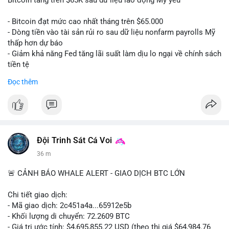
📰 Nguồn: CoinDesk
- Bitcoin đạt mức cao nhất tháng trên $65.000
- Dòng tiền vào tài sản rủi ro sau dữ liệu nonfarm payrolls Mỹ
thấp hơn dự báo
- Giảm khả năng Fed tăng lãi suất làm dịu lo ngại về chính sách
tiền tệ
#binancesquare
#cryptonews
#btc
Đọc thêm
$btc
#vlikevn
#titanbot
📰 Nguồn: Cointelegraph
Đội Trinh Sát Cá Voi
36 m
🚨 CẢNH BÁO WHALE ALERT - GIAO DỊCH BTC LỚN
Chi tiết giao dịch:
- Mã giao dịch: 2c451a4a...65912e5b
- Khối lượng di chuyển: 72.2609 BTC
- Giá trị ước tính: $4,695,855.22 USD (theo thị giá $64,984.76