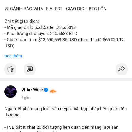
📰 Nguồn: CoinDesk
🚨 CẢNH BÁO WHALE ALERT - GIAO DỊCH BTC LỚN
Chi tiết giao dịch:
- Mã giao dịch: 5cdc5a8e...73cc6098
- Khối lượng di chuyển: 210.5588 BTC
- Giá trị ước tính: $13,690,559.36 USD (theo thị giá $65,020.12
USD)
- Thời gian: 14:19:51 2026-08-07 UTC
Đọc thêm
Nhận định phân tích hành vi của Cá voi dựa trên giao dịch này
(ví dụ: chuyển dịch lượng lớn coin, gom hàng ví lạnh, áp lực
bán tiềm năng...) và tác động tâm lý thị trường.
Lời khuyên ngắn gọn cho nhà đầu tư nhỏ lẻ.
Vlike Wire
Hashtags: Tự trích xuất 3-5 hashtag ĐỘC NHẤT từ nội dung
2 giờ
chính của bài viết này. Hashtag phải là các từ khóa cụ thể xuất
hiện trong bài (khối lượng BTC, hành vi cá voi, loại ví, mức giá
Nga triệt phá mạng lưới sàn crypto bất hợp pháp liên quan đến
USD). TUYỆT ĐỐI KHÔNG lặp lại các hashtag chung chung
Ukraine
giống nhau ở mọi bài như
#whalealert
,
#smartmoney
,
#cryptonews
,
#vlikesignals
. Mỗi bài viết phải có bộ hashtag
- FSB bắt ít nhất 20 đối tượng liên quan đến mạng lưới sàn