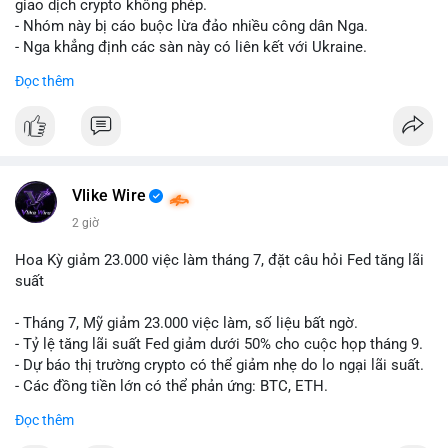
riêng biệt phản ánh đúng nội dung cụ thể của giao dịch đó. Ví
giao dịch crypto không phép.
dụ nếu giao dịch 45 BTC chuyển ví lạnh:
#45btc
#vilanh
- Nhóm này bị cáo buộc lừa đảo nhiều công dân Nga.
#tichluydaihan
#btcmempool
. KHÔNG dùng hashtag tên mô
- Nga khẳng định các sàn này có liên kết với Ukraine.
hình AI (
#gpt
,
#deepseek
,
#gemini
,
#claude
,
#ai
).
Đọc thêm
#russia
#cryptonews
#regulation
#fsb
$btc $eth
#vlikevn
#titanbot
Vlike Wire
📰 Nguồn: CoinDesk
2 giờ
Hoa Kỳ giảm 23.000 việc làm tháng 7, đặt câu hỏi Fed tăng lãi
suất
- Tháng 7, Mỹ giảm 23.000 việc làm, số liệu bất ngờ.
- Tỷ lệ tăng lãi suất Fed giảm dưới 50% cho cuộc họp tháng 9.
- Dự báo thị trường crypto có thể giảm nhẹ do lo ngại lãi suất.
- Các đồng tiền lớn có thể phản ứng: BTC, ETH.
Đọc thêm
#binancesquare
#cryptonews
#btc
#eth