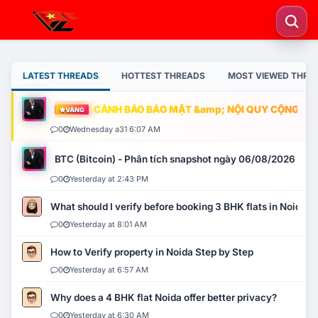
LATEST THREADS
HOTTEST THREADS
MOST VIEWED THRE
CẢNH BÁO BẢO MẬT &amp; NỘI QUY CỘNG ĐỒNG
VÀNG
0
Wednesday a31 6:07 AM
BTC (Bitcoin) - Phân tích snapshot ngày 06/08/2026
0
Yesterday at 2:43 PM
What should I verify before booking 3 BHK flats in Noida?
0
Yesterday at 8:01 AM
How to Verify property in Noida Step by Step
0
Yesterday at 6:57 AM
Why does a 4 BHK flat Noida offer better privacy?
0
Yesterday at 6:30 AM