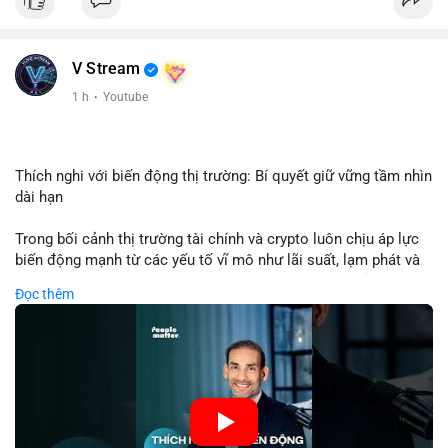
USD được thực hiện trong khung giờ sáng sớm, cho thấy dấu
hiệu của một tổ chức hoặc cá nhân sở hữu lượng tài sản lớn.
Quy mô chuyển động này nằm ở mức trung bình - lớn, không
V Stream
đủ tạo áp lực bán trực tiếp lên thị trường nhưng phản ánh tâm
lý thận trọng của cá voi. Nếu dòng tiền này hướng về ví sàn
1 h
·
Youtube
giao dịch, khả năng cao là động thái chuẩn bị thanh khoản
hoặc chốt lời một phần; ngược lại, nếu chuyển sang ví lạnh, đó
là tín hiệu tích lũy dài hạn, củng cố niềm tin vào xu hướng tăng
của BTC.
Thích nghi với biến động thị trường: Bí quyết giữ vững tầm nhìn
dài hạn
Lời khuyên: Nhà đầu tư nhỏ lẻ nên theo dõi thêm 2-3 giao dịch
tương tự trong 24 giờ tới để xác nhận xu hướng. Không nên
Trong bối cảnh thị trường tài chính và crypto luôn chịu áp lực
hành động vội vàng dựa trên một giao dịch đơn lẻ, hãy ưu tiên
biến động mạnh từ các yếu tố vĩ mô như lãi suất, lạm phát và
quản trị rủi ro và giữ kỷ luật với kế hoạch đầu tư đã đề ra.
chính sách tiền tệ, việc duy trì tầm nhìn chiến lược trở thành
Đọc thêm
chìa khóa để đầu tư viên vượt qua giai đoạn không chắc chắn.
#8dot3271btc
#giaodichlon
#vilanh
#tamlycavoi
Thay vì phản ứng cảm xúc với những dao động ngắn hạn, các
#mempoolbtc
nhà đầu tư thành công thường tập trung vào nguyên tắc cơ
bản, phân배 tài sản hợp lý và kiên持 theo kế hoạch đã định.
Điều này không chỉ giúp giảm rủi ro mà còn tạo điều kiện để
tận dụng cơ hội khi thị trường phục hồi.