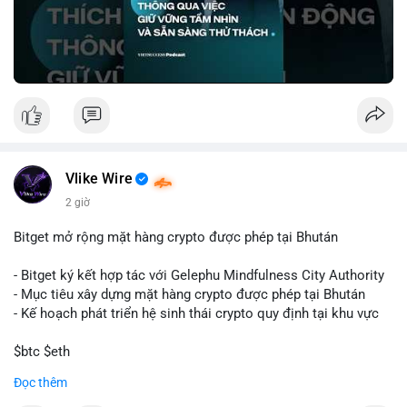
🎥 Xem video trực tiếp tại:
Nguồn: VIETSUCCESS
Vlike Wire
2 giờ
Bitget mở rộng mặt hàng crypto được phép tại Bhután
- Bitget ký kết hợp tác với Gelephu Mindfulness City Authority
- Mục tiêu xây dựng mặt hàng crypto được phép tại Bhután
- Kế hoạch phát triển hệ sinh thái crypto quy định tại khu vực
$btc $eth
Đọc thêm
#vlikevn
#titanbot