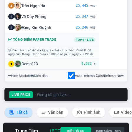
Trần Ngọc Hà
25,445
3
VNĐ
Võ Duy Phong
25,347
4
VNĐ
Đặng Kim Quỳnh
25,246
5
VNĐ
TỔNG ĐIỂM PAPER TRADE
TOP 5 · LIVE
Điểm live = số dư ví + ký quỹ + PnL chưa chốt · Chốt 12:00
ngày cuối tháng · Top 1 trên 20.000 đ nhận 30 ngày VIP Whale.
Demo123
9.922
1
đ
Hide Module
Diễn đàn
Auto-refresh (30s)
Refresh Now
Đang tải giá live...
LIVE PRICE
Tất cả
Văn bản
Hình ảnh
Video
Trung Tâm
(BTC
Biểu Đồ Xu
Danh Sách Theo