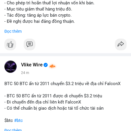
tái cơ cấu danh mục trước phiên giao dịch Âu-Mỹ. Tâm lý thị
- Cho phép trì hoãn thuế lợi nhuận vốn khi bán.
trường có thể dao động nhẹ khi nhà đầu tư nhỏ lẻ theo dõi
- Mục tiêu giảm thuế hàng triệu đô.
động thái này.
- Tác động: tăng áp lực bán crypto.
- Đề nghị được hai đảng đồng thuận.
Lời khuyên cho nhà đầu tư nhỏ lẻ: Theo dõi xác nhận giao dịch
#clarity
#trump
#crypto
#tax
#bloomberg
Đọc thêm
và điểm đến của số BTC này trong 2-4 giờ tới. Nếu dòng tiền
vào sàn, cân nhắc giảm đòn bẩy hoặc chốt lời một phần để
$btc $eth
phòng thủ. Nếu vào ví lạnh, có thể duy trì chiến lược nắm giữ
hiện tại mà không cần hoảng loạn.
#vlikevn
#titanbot
#160btc
#vilanh
#thanhkhoansan
#aplucban
#btcmempool
📰 Nguồn: Cointelegraph
Vlike Wire
24 m
BTC 50 BTC ẩn từ 2011 chuyển $3.2 triệu về địa chỉ FalconX
- BTC 50 BTC ẩn từ 2011 được di chuyển $3.2 triệu
- Đi chuyển đến địa chỉ liên kết FalconX
- Có thể chuẩn bị giao dịch hoặc tái tổ chức tài sản
$btc
#btc
Đọc thêm