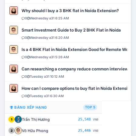
Why should I buy a 3 BHK flat in Noida Extension?
0
Wednesday a31 6:25 AM
Smart Investment Guide to Buy 2 BHK Flat in Noida
0
Wednesday a31 6:20 AM
Is a 4 BHK Flat in Noida Extension Good for Remote Work?
0
Wednesday a31 5:26 AM
Can researching a company reduce common interview mi
0
Tuesday a31 10:12 AM
How can I compare options to buy flat in Noida Extension?
0
Tuesday a31 6:30 AM
BẢNG XẾP HẠNG
TOP 5
Trần Thị Hương
25,548
1
VNĐ
Võ Hữu Phong
25,446
2
VNĐ