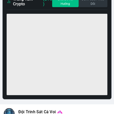
Crypto
)
Hướng
Dõi
Đội Trinh Sát Cá Voi