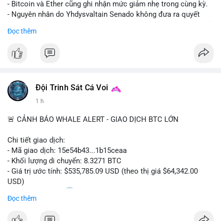
- Bitcoin và Ether cũng ghi nhận mức giảm nhẹ trong cùng kỳ.
- Nguyên nhân do Yhdysvaltain Senado không đưa ra quyết
định về luật Clarity Act (luật cấu trúc thị trường) trước khi nghỉ
Đọc thêm
hè, đẩy việc thảo luận sang tháng 9.
- Việc trì hoãn pháp lý làm tăng sự không chắc chắn quanh
XRP và Ripple, ảnh hưởng đến tâm lý nhà đầu tư.
#binancesquare
#cryptonews
#xrp
#btc
#eth
#clarityact
#ripple
Đội Trinh Sát Cá Voi
1 h
$xrp $btc $eth
🚨 CẢNH BÁO WHALE ALERT - GIAO DỊCH BTC LỚN
#vlikevn
#titanbot
Chi tiết giao dịch:
📰 Nguồn: CoinDesk
- Mã giao dịch: 15e54b43...1b15ceaa
- Khối lượng di chuyển: 8.3271 BTC
- Giá trị ước tính: $535,785.09 USD (theo thị giá $64,342.00
USD)
- Thời gian: 04:20
0 2026-08-07 UTC
Đọc thêm
Nhận định phân tích: Giao dịch 8.3271 BTC trị giá hơn nửa triệu