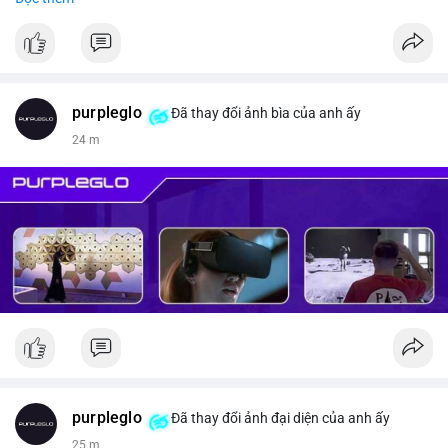
#vlikevn
#titanbot
📰 Nguồn: CoinDesk
purpleglo
Đã thay đổi ảnh bìa của anh ấy
24 m
purpleglo
Đã thay đổi ảnh đại diện của anh ấy
25 m