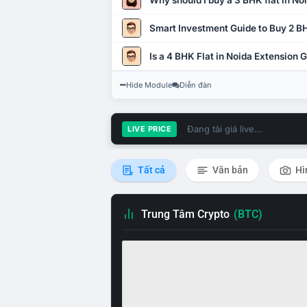
Why should I buy a 3 BHK flat in No
Smart Investment Guide to Buy 2 BH
Is a 4 BHK Flat in Noida Extension
Hide Module
Diễn đàn
Đang tải giá live...
LIVE PRICE
Tất cả
Văn bản
Hì
Trung Tâm Crypto
(BTC)