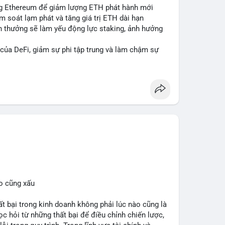
ing Ethereum để giảm lượng ETH phát hành mới
ểm soát lạm phát và tăng giá trị ETH dài hạn
ần thưởng sẽ làm yếu động lực staking, ảnh hưởng
 của DeFi, giảm sự phi tập trung và làm chậm sự
cân bằng giữa giảm phát hành và duy trì sức hấp dẫn
#eip8363
o cũng xấu
bại trong kinh doanh không phải lúc nào cũng là
c hỏi từ những thất bại để điều chỉnh chiến lược,