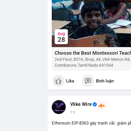
Aug
28
2nd Floor, 857A, Shop, 44, VKK Menon Rd
Coimbatore, Tamil Nadu 641044
Like
Bình luận
Vlike Wire
1 h
Ethereum EIP-8363 gây tranh cãi: giảm p