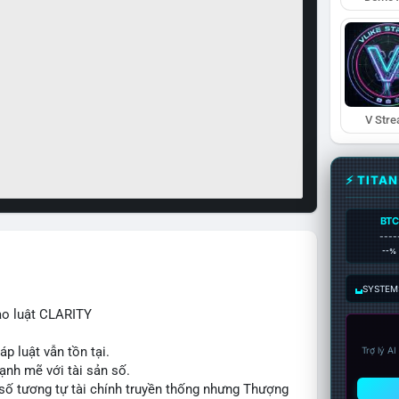
V Str
⚡ TITA
BTC
----
--%
SYSTEM:
ạo luật CLARITY
p luật vẫn tồn tại.
Trợ lý A
ạnh mẽ với tài sản số.
số tương tự tài chính truyền thống nhưng Thượng