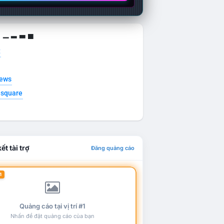
g ▁ ▂ ▃ ▄
t
news
esquare
ết tài trợ
Đăng quảng cáo
1
Quảng cáo tại vị trí #1
Nhấn để đặt quảng cáo của bạn