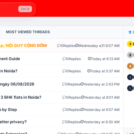
Ctrl K
MOST VIEWED THREADS
1
; NỘI QUY CỘNG ĐỒNG VLIKE.VN: HỆ THỐNG GIÁM SÁT TỰ ĐỘNG V
0
Replies
Wednesday a31 6:07 AM
2
ment Guide
0
Replies
Today at 6:13 AM
3
in Noida?
0
Replies
Today at 5:37 AM
4
t ngày 06/08/2026
0
Replies
Yesterday at 2:43 PM
5
 3 BHK flats in Noida?
0
Replies
Yesterday at 8:01 AM
p by Step
0
Replies
Yesterday at 6:57 AM
etter privacy?
0
Replies
Yesterday at 6:30 AM