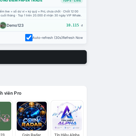
ỔNG ĐIỂM PAPER TRADE
TOP 5 · LIVE
ểm live = số dư ví + ký quỹ + PnL chưa chốt · Chốt 12:00
 cuối tháng · Top 1 trên 20.000 đ nhận 30 ngày VIP Whale.
Demo123
10.115
đ
Auto-refresh (30s)
Refresh Now
h viên Pro
23
Coin Radar
Tín Hiệu Alpha