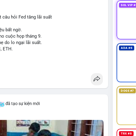
SOL VIP #
 câu hỏi Fed tăng lãi suất
ệu bất ngờ.
cho cuộc họp tháng 9.
ẹ do lo ngại lãi suất.
C, ETH.
ADA #6
DOGE #7
đã tạo sự kiện mới
TRX #8