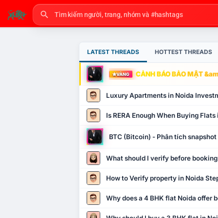
LATEST THREADS
HOTTEST THREADS
CẢNH BÁO BẢO MẬT &amp
VÀNG
Luxury Apartments in Noida Invest
Is RERA Enough When Buying Flats 
BTC (Bitcoin) - Phân tích snapsho
What should I verify before booking
How to Verify property in Noida Ste
Why does a 4 BHK flat Noida offer b