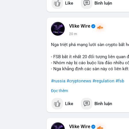
Like
Bình luận
Lời khuyên ngắn gọn cho nhà đầu tư nhỏ 
Hashtags: Tự trích xuất 3-5 hashtag ĐỘC
phải là các từ khóa cụ thể xuất hiện trong
Vlike Wire
giá USD). TUYỆT ĐỐI KHÔNG lặp lại các
20 m
#whalealert
,
#smartmoney
,
#cryptonews
riêng biệt phản ánh đúng nội dung cụ thể
Nga triệt phá mạng lưới sàn crypto bất 
chuyển ví lạnh:
#45btc
#vilanh
#tichluyd
hình AI (
#gpt
,
#deepseek
,
#gemini
,
#clau
- FSB bắt ít nhất 20 đối tượng liên quan
- Nhóm này bị cáo buộc lừa đảo nhiều c
- Nga khẳng định các sàn này có liên kết
#russia
#cryptonews
#regulation
#fsb
Đọc thêm
$btc $eth
Like
Bình luận
#vlikevn
#titanbot
📰 Nguồn: CoinDesk
Vlike Wire