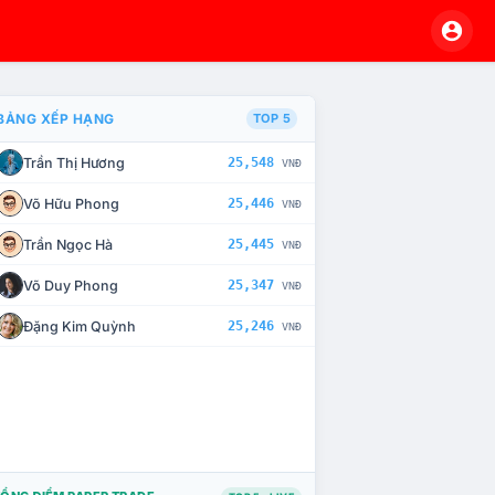
BẢNG XẾP HẠNG
TOP 5
Trần Thị Hương
25,548
VNĐ
À CHẾ TÀI XỬ LÝ VI PHẠM
Võ Hữu Phong
25,446
VNĐ
Trần Ngọc Hà
25,445
VNĐ
Võ Duy Phong
25,347
VNĐ
Đặng Kim Quỳnh
25,246
VNĐ