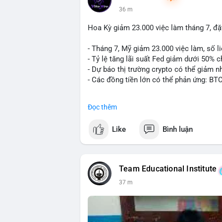
36 m
Hoa Kỳ giảm 23.000 việc làm tháng 7, đặt
- Tháng 7, Mỹ giảm 23.000 việc làm, số li
- Tỷ lệ tăng lãi suất Fed giảm dưới 50% 
- Dự báo thị trường crypto có thể giảm nh
- Các đồng tiền lớn có thể phản ứng: BT
#binancesquare
#cryptonews
#btc
#eth
Đọc thêm
$btc $eth
Like
Bình luận
#vlikevn
#titanbot
📰 Nguồn: CoinDesk
Team Educational Institute
37 m