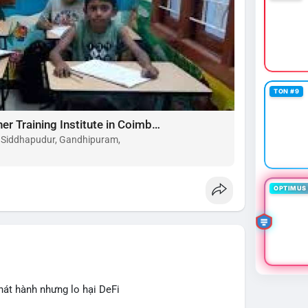
TON #9
Choose the Best Montessori Teacher Training Institute in Coimbatore for a Rewarding Career
, Siddhapudur, Gandhipuram,
OPTIMUS 
hát hành nhưng lo hại DeFi