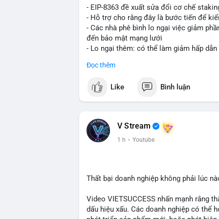
- EIP-8363 đề xuất sửa đổi cơ chế stak
- Hỗ trợ cho rằng đây là bước tiến để ki
- Các nhà phê bình lo ngại việc giảm ph
đến bảo mật mạng lưới
- Lo ngại thêm: có thể làm giảm hấp dẫn
tham gia của nhà đầu tư istituционаl
Đọc thêm
- Diễn ra trong bối cảnh Ethereum đang 
cho hệ sinh thái
Like
Bình luận
#binancesquare
#cryptonews
#eth
#defi
$eth
V Stream
#vlikevn
#titanbot
1 h
·
Youtube
📰 Nguồn: Cointelegraph
Thất bại doanh nghiệp không phải lúc nà
Video VIETSUCCESS nhấn mạnh rằng thất 
dấu hiệu xấu. Các doanh nghiệp có thể họ