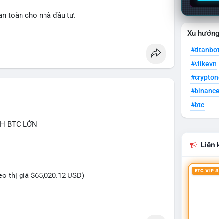
an toàn cho nhà đầu tư.
Xu hướn
lation
#clarityact
#titanbo
#vlikevn
#crypto
#binanc
#btc
CH BTC LỚN
Liên k
BTC VIP #
heo thị giá $65,020.12 USD)
ựa trên giao dịch này (ví dụ: chuyển dịch lượng lớn
ăng...) và tác động tâm lý thị trường.