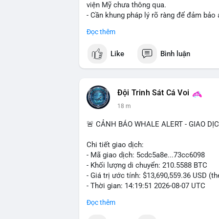
viện Mỹ chưa thông qua.
- Cần khung pháp lý rõ ràng để đảm bảo 
Đọc thêm
#binancesquare
#cryptonews
#ftx
#regu
Like
Bình luận
$btc $eth
#vlikevn
#titanbot
Đội Trinh Sát Cá Voi
📰 Nguồn: CoinDesk
18 m
🚨 CẢNH BÁO WHALE ALERT - GIAO DỊ
Chi tiết giao dịch:
- Mã giao dịch: 5cdc5a8e...73cc6098
- Khối lượng di chuyển: 210.5588 BTC
- Giá trị ước tính: $13,690,559.36 USD (t
- Thời gian: 14:19:51 2026-08-07 UTC
Đọc thêm
Nhận định phân tích hành vi của Cá voi d
coin, gom hàng ví lạnh, áp lực bán tiềm n