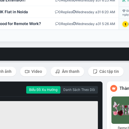
ida Extension?
0
Replies
Wednesday a31 6:25 AM
T
Đi
K Flat in Noida
0
Replies
Wednesday a31 6:20 AM
ngày
 Good for Remote Work?
0
Replies
Wednesday a31 5:26 AM
1
nh ảnh
Video
Âm thanh
Các tập tin
Thàn
Biểu Đồ Xu Hướng
Danh Sách Theo Dõi
Demo1