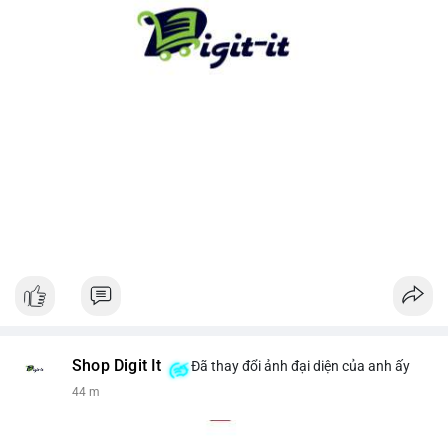
cho xu hướng dài hạn. Ngược lại, nếu tiền chuyển lên sàn, hãy
thận trọng với khả năng điều chỉnh giá ngắn hạn.
#13dot1743btc
#vilanh
#chuyennoibo
#mempoolbtc
#dongtienlon
Shop Digit It
Đã thay đổi ảnh đại diện của anh ấy
44 m