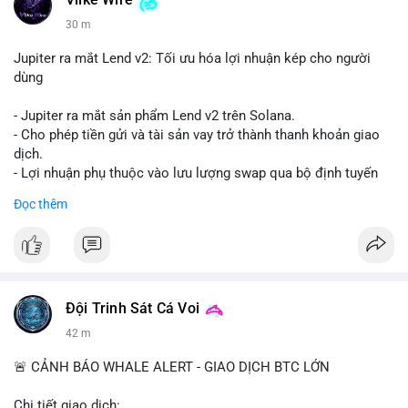
Vlike Wire
30 m
Jupiter ra mắt Lend v2: Tối ưu hóa lợi nhuận kép cho người
dùng
- Jupiter ra mắt sản phẩm Lend v2 trên Solana.
- Cho phép tiền gửi và tài sản vay trở thành thanh khoản giao
dịch.
- Lợi nhuận phụ thuộc vào lưu lượng swap qua bộ định tuyến
(router) của Jupiter.
Đọc thêm
- Tăng hiệu quả sử dụng vốn cho người dùng.
#solana
#jupiter
#sol
#defi
#binancesquare
$sol
Đội Trinh Sát Cá Voi
#vlikevn
#titanbot
42 m
📰 Nguồn: CoinDesk
🚨 CẢNH BÁO WHALE ALERT - GIAO DỊCH BTC LỚN
Chi tiết giao dịch: