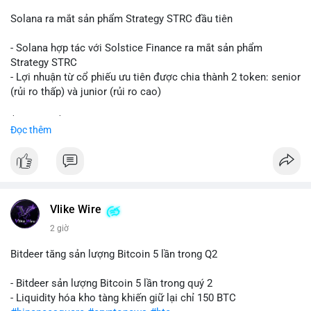
📰 Nguồn: CoinDesk
Solana ra mắt sản phẩm Strategy STRC đầu tiên
- Solana hợp tác với Solstice Finance ra mắt sản phẩm
Strategy STRC
- Lợi nhuận từ cổ phiếu ưu tiên được chia thành 2 token: senior
(rủi ro thấp) và junior (rủi ro cao)
$sol
#sol
$strc
#strc
Đọc thêm
#vlikevn
#titanbot
📰 Nguồn: CoinDesk
Vlike Wire
2 giờ
Bitdeer tăng sản lượng Bitcoin 5 lần trong Q2
- Bitdeer sản lượng Bitcoin 5 lần trong quý 2
- Liquidity hóa kho tàng khiến giữ lại chỉ 150 BTC