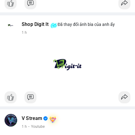
Shop Digit It
Đã thay đổi ảnh bìa của anh ấy
1 h
V Stream
1 h
·
Youtube