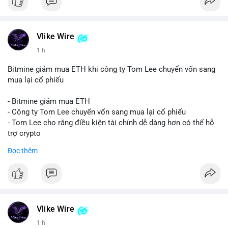
Vlike Wire
1 h
Bitmine giảm mua ETH khi công ty Tom Lee chuyển vốn sang
mua lại cổ phiếu
- Bitmine giảm mua ETH
- Công ty Tom Lee chuyển vốn sang mua lại cổ phiếu
- Tom Lee cho rằng điều kiện tài chính dễ dàng hơn có thể hỗ
trợ crypto
- CLARITY Act không đạt thăm dò trong Thượng viện trước kỳ
Đọc thêm
nghỉ tháng 8
#binancesquare
#cryptonews
#eth
$eth
Vlike Wire
#vlikevn
#titanbot
1 h