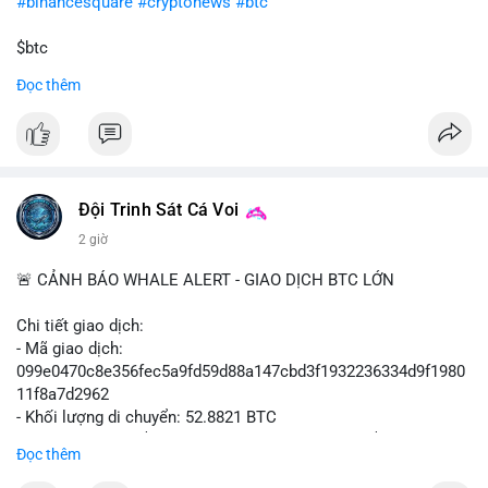
#binancesquare
#cryptonews
#btc
$btc
Đọc thêm
#vlikevn
#titanbot
📰 Nguồn: Cointelegraph
Đội Trinh Sát Cá Voi
2 giờ
🚨 CẢNH BÁO WHALE ALERT - GIAO DỊCH BTC LỚN
Chi tiết giao dịch:
- Mã giao dịch:
099e0470c8e356fec5a9fd59d88a147cbd3f1932236334d9f1980
11f8a7d2962
- Khối lượng di chuyển: 52.8821 BTC
- Giá trị ước tính: $3,434,742.21 USD (theo thị giá $64,951.00
Đọc thêm
USD)
- Thời gian: 13:19:49 2026-08-10 UTC