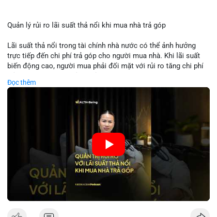
Quản lý rủi ro lãi suất thả nổi khi mua nhà trả góp
Lãi suất thả nổi trong tài chính nhà nước có thể ảnh hưởng
trực tiếp đến chi phí trả góp cho người mua nhà. Khi lãi suất
biến động cao, người mua phải đối mặt với rủi ro tăng chi phí
trả nợ không ngờ. Quản lý rủi ro cần bao gồm phân tích xu
Đọc thêm
hướng lãi suất, lựa chọn sản phẩm trả góp có tính bảo hiểm,
hoặc sử dụng tài chính cá nhân để ổn định chi phí. Các nhà
đầu tư cần theo dõi chính sách tiền tệ để đưa ra quyết định
mua nhà phù hợp.
🎥 Xem video trực tiếp tại:
Nguồn: VIETSUCCESS