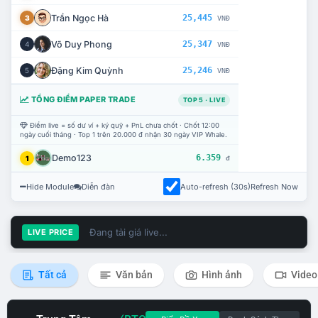
Trần Ngọc Hà
25,445
3
VNĐ
Võ Duy Phong
25,347
4
VNĐ
Đặng Kim Quỳnh
25,246
5
VNĐ
TỔNG ĐIỂM PAPER TRADE
TOP 5 · LIVE
Điểm live = số dư ví + ký quỹ + PnL chưa chốt · Chốt 12:00
ngày cuối tháng · Top 1 trên 20.000 đ nhận 30 ngày VIP Whale.
Demo123
6.359
1
đ
Hide Module
Diễn đàn
Auto-refresh (30s)
Refresh Now
Đang tải giá live...
LIVE PRICE
Tất cả
Văn bản
Hình ảnh
Video