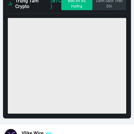
Trung Tâm
(BTC
Biểu Đồ Xu
Danh Sách Theo
Crypto
)
Hướng
Dõi
Vlike Wire