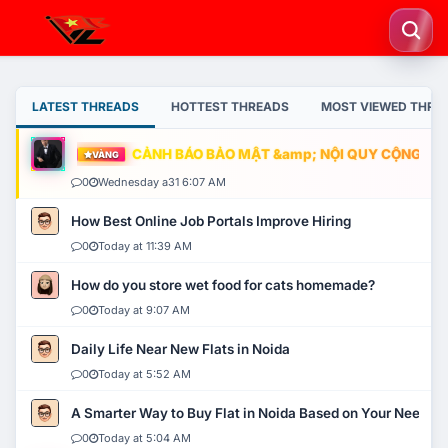
LATEST THREADS
HOTTEST THREADS
MOST VIEWED THRE
CẢNH BÁO BẢO MẬT &amp; NỘI QUY CỘNG ĐỒNG
VÀNG
0
Wednesday a31 6:07 AM
How Best Online Job Portals Improve Hiring
0
Today at 11:39 AM
How do you store wet food for cats homemade?
0
Today at 9:07 AM
Daily Life Near New Flats in Noida
0
Today at 5:52 AM
A Smarter Way to Buy Flat in Noida Based on Your Needs
0
Today at 5:04 AM