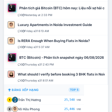
Phân tích giá Bitcoin (BTC) hôm nay: Liệu nỗi sợ hãi có mở 
0
Yesterday at 2:33 PM
Luxury Apartments in Noida Investment Guide
0
Friday a31 6:13 AM
Is RERA Enough When Buying Flats in Noida?
0
Friday a31 5:37 AM
BTC (Bitcoin) - Phân tích snapshot ngày 06/08/2026
0
Thursday a31 2:43 PM
What should I verify before booking 3 BHK flats in Noida?
0
Thursday a31 8:01 AM
BẢNG XẾP HẠNG
TOP 5
Trần Thị Hương
25,548
1
VNĐ
Võ Hữu Phong
25,446
2
VNĐ