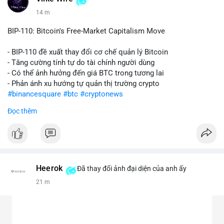
14 m
BIP-110: Bitcoin's Free-Market Capitalism Move
- BIP-110 đề xuất thay đổi cơ chế quản lý Bitcoin
- Tăng cường tính tự do tài chính người dùng
- Có thể ảnh hưởng đến giá BTC trong tương lai
- Phản ánh xu hướng tự quản thị trường crypto
#binancesquare
#btc
#cryptonews
Đọc thêm
$btc
#vlikevn
#titanbot
📰 Nguồn: CoinDesk
Heerok
Đã thay đổi ảnh đại diện của anh ấy
21 m