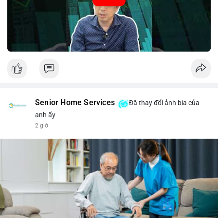
#52.8821BTC
#whalemove
#vilanh
#btcmempool
#3.4TrieuUSD
Senior Home Services
Đã thay đổi ảnh bìa của
anh ấy
2 giờ