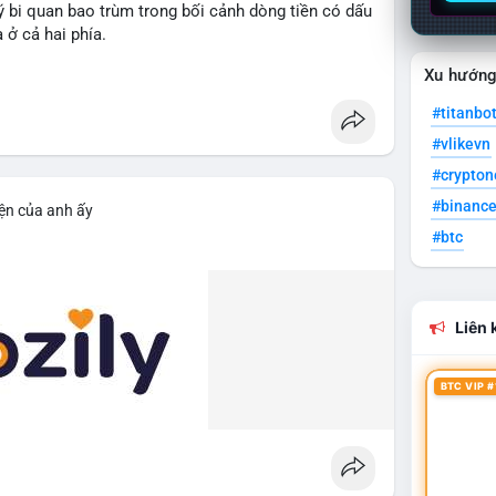
 bi quan bao trùm trong bối cảnh dòng tiền có dấu
 ở cả hai phía.
Xu hướn
ổng TVL DeFi đạt 141,82 tỷ USD, giảm nhẹ 0,13%
tạm thời đứng ngoài quan sát. Ethereum vẫn dẫn
#titanbo
h với nhóm BSC, Tron, Solana và Base đang thu hẹp
#vlikevn
n đạt 307,68 tỷ USD với USDT chiếm ưu thế tuyệt
ản hệ thống vẫn dồi dào nhưng chưa được giải ngân
#crypto
#binanc
iện của anh ấy
#btc
 mở (Binance Futures): Funding Rate BTC ở mức
rung lập, cho thấy thị trường không còn thiên vị rõ
,23, cho thấy tâm lý lạc quan nhẹ vẫn tồn tại. Tuy
D với phe Long chịu thiệt nhiều hơn (4,29 triệu USD
Liên k
o hiệu áp lực điều chỉnh vẫn đang chiếm ưu thế và
BTC VIP #
(Blockchair): Ethereum ghi nhận 2,93 triệu giao
oin (551.631 giao dịch), cho thấy hoạt động hệ sinh
ung bình ở mức rất thấp: BTC chỉ 0,42 USD và ETH
ợng giao dịch không cao và mạng lưới đang trong