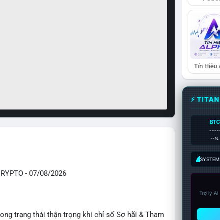
Tín Hiệu
⚡ TITA
BTC
----
--%
SYSTEM:
YPTO - 07/08/2026
Trợ lý A
ong trạng thái thận trọng khi chỉ số Sợ hãi & Tham