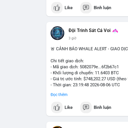
EU, với gần 1 tỷ USD thanh lý được kích
đầu tư nên chú ý đến các vùng hỗ trợ qu
Like
Bình luận
USD, trong khi các altcoin lớn như SOL 
mức 65K. Cần theo dõi sát sao các tin tứ
voi diễn ra sôi động với giao dịch 154.8 
liên quan đến các nhân vật lớn trong ng
- DeFi & Công nghệ: RWA chiếm 32% khối 
📊 Nguồn: Radar Tâm Lý Thị Trường
Đội Trinh Sát Cá Voi
góp 6,6% doanh thu (11,1 triệu USD). Te
3 giờ
Arabia, trong khi JPYC huy động thành c
🚨 CẢNH BÁO WHALE ALERT - GIAO DỊ
- Quy định & Tổ chức: Các PAC crypto ch
định giá 2,1 tỷ USD. Thượng viện Mỹ xem
Chi tiết giao dịch:
công nhận crypto là tài sản pháp lý. ETF
- Mã giao dịch: 5082079e...6f2b67c1
- Khối lượng di chuyển: 11.6403 BTC
Nhà đầu tư nên thận trọng khi chỉ số sợ h
- Giá trị ước tính: $748,202.27 USD (theo
dòng tiền cá voi trong 24-48 giờ tới trướ
- Thời gian: 23:19:48 2026-08-06 UTC
Xem chi tiết các bài viết đầy đủ tại dòng 
Đọc thêm
Nhận định phân tích: Khối lượng 11.64 
động đáng chú ý nhưng chưa phải siêu kh
#whalealertbtc
#avaxshort
#bitgoipo
#rw
Like
Bình luận
mục sang ví lạnh để tích trữ dài hạn, ho
sàn. Nếu giao dịch này hướng đến ví sàn 
biến động nhẹ tâm lý thị trường.