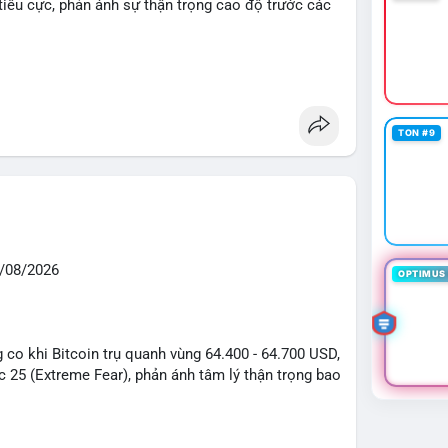
tiêu cực, phản ánh sự thận trọng cao độ trước các
Cash Cat (CASHCAT), Biconomy (BICO), Hashflow
NKBROKER), (PUMP).
, Dogecoin, Polkadot, Chainlink.
TON #9
 bóng đá (Man Utd, Viettel) và các từ khóa đời
ÔNG
 giữ nguyên bản án 25 năm tù đối với Sam
/08/2026
OPTIMUS 
tagflation (lạm phát đình trệ) từ dữ liệu PMI của Mỹ;
lớn.
cấp dịch vụ giao dịch cổ phiếu; triển khai các giải
petition.
g co khi Bitcoin trụ quanh vùng 64.400 - 64.700 USD,
sôi nổi về các lệnh Long (như $RIVER, $HMSTR) và
c 25 (Extreme Fear), phản ánh tâm lý thận trọng bao
 an toàn.
2% lên 89.900 USD sau tín hiệu Trump hủy lệnh thuế
y và thận trọng với tâm lý sợ hãi chiếm ưu thế. Nhà