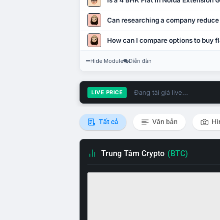
Is a 4 BHK Flat in Noida Extension
Can researching a company reduce
How can I compare options to buy fl
Hide Module
Diễn đàn
Đang tải giá live...
LIVE PRICE
Tất cả
Văn bản
Hì
Trung Tâm Crypto
(BTC)