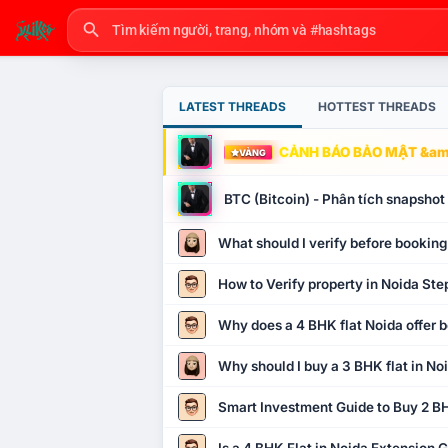
LATEST THREADS
HOTTEST THREADS
CẢNH BÁO BẢO MẬT &amp
VÀNG
BTC (Bitcoin) - Phân tích snapsho
What should I verify before booking
How to Verify property in Noida Ste
Why does a 4 BHK flat Noida offer b
Why should I buy a 3 BHK flat in No
Smart Investment Guide to Buy 2 BH