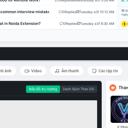
 Good for Remote Work?
0
Replies
Wednesday a31 5:26 AM
T
Đi
 common interview mistakes?
0
Replies
Tuesday a31 10:12 AM
ngày
at in Noida Extension?
0
Replies
Tuesday a31 6:30 AM
1
nh ảnh
Video
Âm thanh
Các tập tin
Thàn
Biểu Đồ Xu Hướng
Danh Sách Theo Dõi
V Str