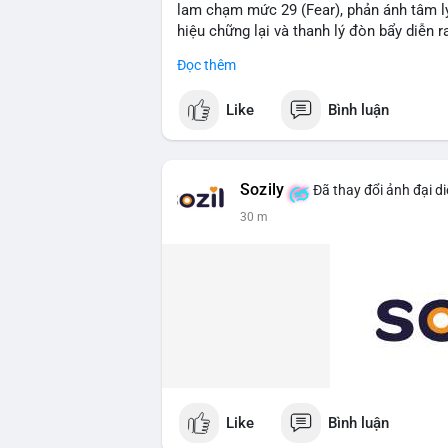
lam chạm mức 29 (Fear), phản ánh tâm lý
hiệu chững lại và thanh lý đòn bẩy diễn ra
Đọc thêm
Phân tích Dòng tiền DeFi (DefiLlama): T
trong 24h qua, cho thấy dòng vốn đang 
Like
Bình luận
đầu với 41,52 tỷ USD, nhưng khoảng các
dần. Đáng chú ý, tổng vốn hóa Stablecoi
đối (183,53 tỷ USD), cho thấy thanh kho
mạnh vào các giao thức sinh lời.
Sozily
Đã thay đổi ảnh đại d
30 m
Phân tích Tâm lý phái sinh và Hợp đồng
0,0019% và ETH ở mức 0,0004%, gần như t
ràng phe nào. Tỷ lệ Long/Short BTC đạt 1
nhiên, tổng thanh lý 24h đạt 6,9 triệu US
so với 2,59 triệu USD của phe Short), bá
đòn bẩy đang bị thu hẹp dần.
Phân tích Hoạt động mạng lưới On-chain 
dịch trong 24h, gấp hơn 5 lần so với Bitc
thái ETH vẫn sôi động. Phí giao dịch tr
Like
Bình luận
chỉ 0,076 USD, phản ánh nhu cầu khối lư