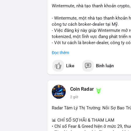
biến giá trong 24-48 giờ tới. Nếu giá kh
Wintermute, nhà tạo thanh khoản crypto, 
bộ, ít tác động đến thị trường. Chỉ vào l
- Wintermute, một nhà tạo thanh khoản h
#317btc
#20triệuusd
#mempool
#chuyể
công tư cách broker‑dealer tại Mỹ.
- Việc đăng ký này giúp Wintermute mở 
tokenized, một lĩnh vực đang phát triển
- Với tư cách là broker‑dealer, công ty c
thanh toán cho các tài sản tokenized, đồ
Đọc thêm
- Đây là bước chiến lược nhằm tận dụng 
cố vị thế của Wintermute trong ngành tài
Like
Bình luận
#binancesquare
#cryptonews
#wintermu
#usregulation
Coin Radar
$btc $eth
2 giờ
#vlikevn
#titanbot
Radar Tâm Lý Thị Trường: Nỗi Sợ Bao Tr
📰 Nguồn: Cointelegraph
📊 CHỈ SỐ SỢ HÃI & THAM LAM
• Chỉ số Fear & Greed hiện ở mức 29, thuộ