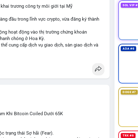
ông phản ứng mạnh, khả năng cao là chuyển ví nội
khai trương công ty môi giới tại Mỹ
SOL VIP #
ệnh khi có xác nhận xu hướng rõ ràng.
àng đầu trong lĩnh vực crypto, vừa đăng ký thành
nsàn
#áplựcbán
rộng hoạt động vào thị trường chứng khoán
 nhanh chóng ở Hoa Kỳ.
ó thể cung cấp dịch vụ giao dịch, sàn giao dịch và
ADA #6
ng thời tuân thủ quy định của SEC.
cơ hội tăng trưởng của thị trường tokenized và củng
 chính kỹ thuật số.
te
#brokerdealer
#tokenizedsecurities
DOGE #7
ùm Khi Bitcoin Coiled Dưới 65K
c trạng thái Sợ hãi (Fear).
TRX #8