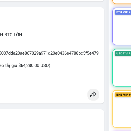
Index): Chỉ số ở mức 29/100 (Fear) cho thấy nhà
ETH VIP #
u hơn. Đây là vùng tâm lý thường xuất hiện sau các
hông minh có thể bắt đầu tích lũy dần.
CH BTC LỚN
ờng đang trong giai đoạn tích lũy với rủi ro hai
hế sử dụng đòn bẩy cao trong bối cảnh funding rate
vị thế chỉ nên xem xét khi TVL DeFi cho thấy sự bứt
7f5007dde20ae867029a971d20e0436e4788bc5f5e479
USDT VIP
h on-chain tăng mạnh. Chiến lược DCA (trung bình
ợ hãi này.
heo thị giá $64,280.00 USD)
tethap
#longliquidation
#stablecoinusdt
trị giá hơn 20 triệu USD được xác nhận trong
iện hành vi di chuyển vốn đáng chú ý. Với khối
BNB VIP 
n giao dịch để chuẩn bị thanh khoản hoặc bán ra,
 nếu dòng tiền được chuyển sang ví lạnh, đây có thể
niềm tin vào xu hướng tăng của BTC. Cần theo dõi
 chỉ nguồn để xác định rõ ý đồ.
trọng, tránh hành động theo cảm xúc. Quan sát diễn