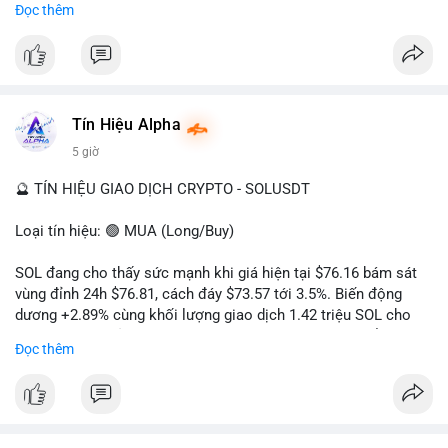
Đọc thêm
hướng đi của dòng tiền. Tránh hành động theo cảm xúc, ưu
#vlikevn
#titanbot
tiên quản trị rủi ro và không mở vị thế lớn trước khi có tín hiệu
rõ ràng về đích đến của số BTC này.
📰 Nguồn: CoinDesk
#94dot58btc
#vilanh
#chuyentiencavoi
#btcmempool
#dongtienlon
Tín Hiệu Alpha
5 giờ
🔮 TÍN HIỆU GIAO DỊCH CRYPTO - SOLUSDT
Loại tín hiệu: 🟢 MUA (Long/Buy)
SOL đang cho thấy sức mạnh khi giá hiện tại $76.16 bám sát
vùng đỉnh 24h $76.81, cách đáy $73.57 tới 3.5%. Biến động
dương +2.89% cùng khối lượng giao dịch 1.42 triệu SOL cho
thấy lực cầu chủ động đang chiếm ưu thế, phe mua kiểm soát
Đọc thêm
hoàn toàn nhịp điều chỉnh.
Khuyến nghị giao dịch cụ thể:
- Vùng Entry: 75.80 - 76.20 (chờ retest vùng kháng cự cũ thành
hỗ trợ)