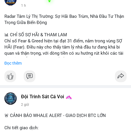
1 h
Radar Tâm Lý Thị Trường: Sợ Hãi Bao Trùm, Nhà Đầu Tư Thận
Trọng Giữa Biến Động
📊 CHỈ SỐ SỢ HÃI & THAM LAM
Chỉ số Fear & Greed hiện tại đạt 31 điểm, nằm trong vùng SỢ
HÃI (Fear). Điều này cho thấy tâm lý nhà đầu tư đang khá bi
quan và thận trọng, với dòng tiền có xu hướng rút khỏi các tài
sản rủi ro. Áp lực bán có thể vẫn còn tiếp diễn trong ngắn hạn,
Đọc thêm
nhưng đây cũng có thể là cơ hội cho những nhà đầu tư dài hạn.
📈 XU HƯỚNG TÌM KIẾM & THẢO LUẬN
• Trên CoinGecko, các đồng coin nổi bật gồm Pudgy Penguins
(PENGU), Tutorial (TUT), (PUMP), Cash Cat (CASHCAT), Fake
World Assets (FWA), Pepe (PEPE) và StonkBroker
Đội Trinh Sát Cá Voi
(STONKBROKER). Các token meme và mới nổi đang thu hút sự
2 giờ
chú ý.
• Tại Việt Nam, Google Trends cho thấy các chủ đề ngoài
🚨 CẢNH BÁO WHALE ALERT - GIAO DỊCH BTC LỚN
crypto như thời tiết, lịch cúp điện, và thể thao (Inter Miami vs
Monterrey) chiếm ưu thế, cho thấy sự quan tâm đến crypto
Chi tiết giao dịch: