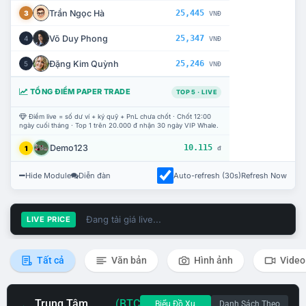
Trần Ngọc Hà
25,445
3
VNĐ
Võ Duy Phong
25,347
4
VNĐ
Đặng Kim Quỳnh
25,246
5
VNĐ
TỔNG ĐIỂM PAPER TRADE
TOP 5 · LIVE
Điểm live = số dư ví + ký quỹ + PnL chưa chốt · Chốt 12:00
ngày cuối tháng · Top 1 trên 20.000 đ nhận 30 ngày VIP Whale.
Demo123
10.115
1
đ
Hide Module
Diễn đàn
Auto-refresh (30s)
Refresh Now
Đang tải giá live...
LIVE PRICE
Tất cả
Văn bản
Hình ảnh
Video
Trung Tâm
(BTC
Biểu Đồ Xu
Danh Sách Theo