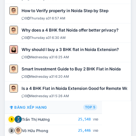
How to Verify property in Noida Step by Step
0
Thursday a31 6:57 AM
Why does a 4 BHK flat Noida offer better privacy?
0
Thursday a31 6:30 AM
Why should I buy a 3 BHK flat in Noida Extension?
0
Wednesday a31 6:25 AM
Smart Investment Guide to Buy 2 BHK Flat in Noida
0
Wednesday a31 6:20 AM
Is a 4 BHK Flat in Noida Extension Good for Remote Work?
0
Wednesday a31 5:26 AM
BẢNG XẾP HẠNG
TOP 5
Trần Thị Hương
25,548
1
VNĐ
Võ Hữu Phong
25,446
2
VNĐ