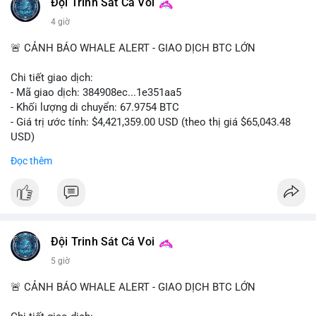
📰 Nguồn: Cointelegraph
Đội Trinh Sát Cá Voi
4 giờ
🚨 CẢNH BÁO WHALE ALERT - GIAO DỊCH BTC LỚN
Chi tiết giao dịch:
- Mã giao dịch: 384908ec...1e351aa5
- Khối lượng di chuyển: 67.9754 BTC
- Giá trị ước tính: $4,421,359.00 USD (theo thị giá $65,043.48
USD)
- Thời gian: 21:19:29 2026-08-08 UTC
Đọc thêm
Nhận định phân tích:
Khối lượng 67.97 BTC trị giá hơn 4.4 triệu USD được di chuyển
trong một giao dịch duy nhất trên mempool. Quy mô này nằm
ở mức trung bình của cá voi, không quá lớn để gây sốc nhưng
đủ tạo biến động cục bộ. Nếu giao dịch hướng đến ví sàn tập
Đội Trinh Sát Cá Voi
trung, khả năng cao là động thái chuẩn bị thanh khoản cho
5 giờ
lệnh bán, tạo áp lực giảm giá ngắn hạn. Ngược lại, nếu dòng
tiền đổ vào ví lạnh hoặc ví mới không hoạt động, đây là tín
🚨 CẢNH BÁO WHALE ALERT - GIAO DỊCH BTC LỚN
hiệu tích lũy dài hạn của tổ chức. Cần theo dõi địa chỉ đích
trong vài khối tiếp theo để xác nhận hành vi thực tế.