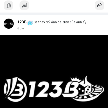
123B
Đã thay đổi ảnh đại diện của anh ấy
6 giờ