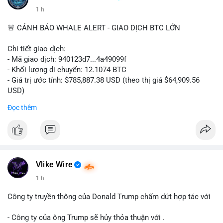
1 h
🚨 CẢNH BÁO WHALE ALERT - GIAO DỊCH BTC LỚN
Chi tiết giao dịch:
- Mã giao dịch: 940123d7...4a49099f
- Khối lượng di chuyển: 12.1074 BTC
- Giá trị ước tính: $785,887.38 USD (theo thị giá $64,909.56
USD)
- Thời gian: 22:17:40 2026-08-07 UTC
Đọc thêm
Nhận định phân tích hành vi của Cá voi dựa trên giao dịch này:
Khối lượng 12.1 BTC tương đương gần 786 nghìn USD được di
chuyển trong một giao dịch chưa xác nhận duy nhất. Mức giá
$64,909.56 đang nằm gần vùng kháng cự tâm lý quan trọng.
Động thái này có thể là bước chuẩn bị thanh khoản để bán ra,
Vlike Wire
hoặc tái phân bổ tài sản giữa các ví nóng nhằm tối ưu phí giao
1 h
dịch. Việc di chuyển một phần nhỏ trong tổng nắm giữ cho
thấy cá voi đang thăm dò thanh khoản thị trường trước khi có
Công ty truyền thông của Donald Trump chấm dứt hợp tác với
hành động lớn hơn.
- Công ty của ông Trump sẽ hủy thỏa thuận với .