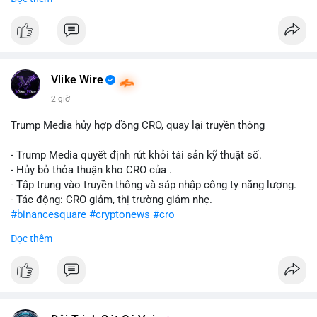
#abtc
#cryptonews
#stockmarket
#trump
$btc $eth
#vlikevn
#titanbot
Vlike Wire
📰 Nguồn: CoinDesk
2 giờ
Trump Media hủy hợp đồng CRO, quay lại truyền thông
- Trump Media quyết định rút khỏi tài sản kỹ thuật số.
- Hủy bỏ thỏa thuận kho CRO của .
- Tập trung vào truyền thông và sáp nhập công ty năng lượng.
- Tác động: CRO giảm, thị trường giảm nhẹ.
#binancesquare
#cryptonews
#cro
Đọc thêm
$cro
#vlikevn
#titanbot
📰 Nguồn: CoinDesk