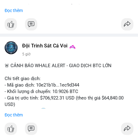
Sự tăng trưởng này được thúc đẩy bởi nhu cầu ngày càng cao
Đọc thêm
trong các lĩnh vực ô tô, logistics và thiết bị thông minh.
Doanh nghiệp cần theo dõi xu hướng này để nắm bắt cơ hội
đầu tư và phát triển giải pháp kết nối tiên tiến.
Đội Trinh Sát Cá Voi
5 giờ
🚨 CẢNH BÁO WHALE ALERT - GIAO DỊCH BTC LỚN
Chi tiết giao dịch:
- Mã giao dịch: 10e21b1b...1ec9d344
- Khối lượng di chuyển: 10.9026 BTC
- Giá trị ước tính: $706,922.31 USD (theo thị giá $64,840.00
USD)
- Thời gian: 18:20
0 2026-08-07 UTC
Đọc thêm
Nhận định phân tích:
Giao dịch 10.9 BTC trị giá hơn 706 nghìn USD được thực hiện
trong khung giờ thanh khoản mỏng (giờ châu Á) cho thấy chủ