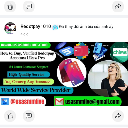
Redotpay1010
Đã thay đổi ảnh bìa của anh ấy
4 giờ