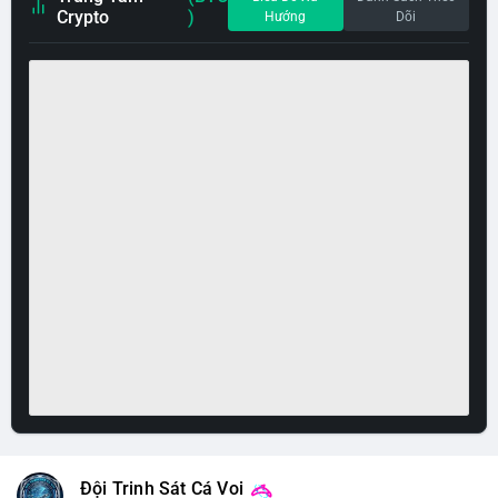
Crypto
)
Hướng
Dõi
Đội Trinh Sát Cá Voi