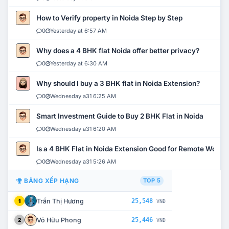
How to Verify property in Noida Step by Step
0
Yesterday at 6:57 AM
Why does a 4 BHK flat Noida offer better privacy?
0
Yesterday at 6:30 AM
Why should I buy a 3 BHK flat in Noida Extension?
0
Wednesday a31 6:25 AM
Smart Investment Guide to Buy 2 BHK Flat in Noida
0
Wednesday a31 6:20 AM
Is a 4 BHK Flat in Noida Extension Good for Remote Work?
0
Wednesday a31 5:26 AM
BẢNG XẾP HẠNG
TOP 5
Trần Thị Hương
25,548
1
VNĐ
Võ Hữu Phong
25,446
2
VNĐ