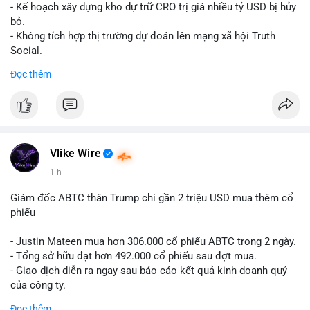
Lời khuyên cho nhà đầu tư nhỏ lẻ: Theo dõi xác nhận giao dịch
- Kế hoạch xây dựng kho dự trữ CRO trị giá nhiều tỷ USD bị hủy
và dòng tiền tiếp theo từ ví nguồn. Khối lượng này chưa đủ tạo
bỏ.
áp lực bán mạnh, nhưng nếu xuất hiện thêm 2-3 giao dịch
- Không tích hợp thị trường dự đoán lên mạng xã hội Truth
tương tự trong 24 giờ tới, khả năng cao là sóng điều chỉnh
Social.
ngắn hạn. Giữ tỷ trọng danh mục hợp lý, tránh FOMO mua đuổi
Đọc thêm
ở vùng giá hiện tại.
#binancesquare
#cryptonews
#cro
#trump
#truthsocial
#12dot1btc
#786kusd
#dichuyenvinuong
#khangcu64900
$cro
#mempoolbtc
#vlikevn
#titanbot
Vlike Wire
📰 Nguồn: Cointelegraph
1 h
Giám đốc ABTC thân Trump chi gần 2 triệu USD mua thêm cổ
phiếu
- Justin Mateen mua hơn 306.000 cổ phiếu ABTC trong 2 ngày.
- Tổng sở hữu đạt hơn 492.000 cổ phiếu sau đợt mua.
- Giao dịch diễn ra ngay sau báo cáo kết quả kinh doanh quý
của công ty.
Đọc thêm