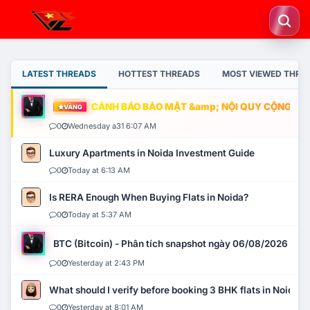
LATEST THREADS
HOTTEST THREADS
MOST VIEWED THRE
CẢNH BÁO BẢO MẬT &amp; NỘI QUY CỘNG ĐỒNG
VÀNG
0
Wednesday a31 6:07 AM
Luxury Apartments in Noida Investment Guide
0
Today at 6:13 AM
Is RERA Enough When Buying Flats in Noida?
0
Today at 5:37 AM
BTC (Bitcoin) - Phân tích snapshot ngày 06/08/2026
0
Yesterday at 2:43 PM
What should I verify before booking 3 BHK flats in Noida?
0
Yesterday at 8:01 AM