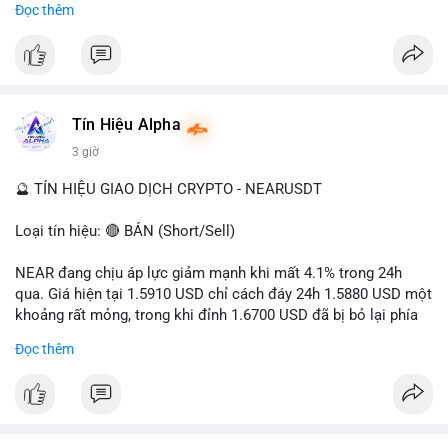
Đọc thêm
- Tác động: rủi ro cho thị trường crypto, tăng áp lực pháp lý.
#binancesquare
#cryptonews
#ofac
#ussanctions
#iran
$btc $eth
Tín Hiệu Alpha
#vlikevn
#titanbot
3 giờ
📰 Nguồn: Cointelegraph
🔮 TÍN HIỆU GIAO DỊCH CRYPTO - NEARUSDT
Loại tín hiệu: 🔴 BÁN (Short/Sell)
NEAR đang chịu áp lực giảm mạnh khi mất 4.1% trong 24h
qua. Giá hiện tại 1.5910 USD chỉ cách đáy 24h 1.5880 USD một
khoảng rất mỏng, trong khi đỉnh 1.6700 USD đã bị bỏ lại phía
sau. Biên độ dao động ngày đạt 4.9%, cho thấy phe bán đang
Đọc thêm
kiểm soát hoàn toàn. Khối lượng giao dịch 10.29 triệu NEAR
không đủ lớn để tạo lực đỡ, xác nhận xu hướng đi xuống đang
tiếp diễn.
Khuyến nghị giao dịch: