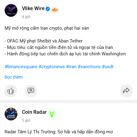
Vlike Wire
4 giờ
Mỹ mở rộng cấm Iran crypto, phạt hai sàn
- OFAC Mỹ phạt Shelbit và Aban Tether
- Mục tiêu: cắt nguồn tiền điện tử và ngoại tệ của Iran
- Hành động tiếp tục chiến dịch áp lực tài chính Washington
#binancesquare
#cryptonews
#iran
#sanctions
#usdt
Đọc thêm
$usdt
#vlikevn
#titanbot
📰 Nguồn: CoinDesk
Coin Radar
5 giờ
Radar Tâm Lý Thị Trường: Sợ hãi và hấp dẫn đồng mơ