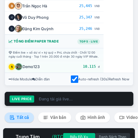
Trần Ngọc Hà
25,445
3
VNĐ
Võ Duy Phong
25,347
4
VNĐ
Đặng Kim Quỳnh
25,246
5
VNĐ
TỔNG ĐIỂM PAPER TRADE
TOP 5 · LIVE
Điểm live = số dư ví + ký quỹ + PnL chưa chốt · Chốt 12:00
ngày cuối tháng · Top 1 trên 20.000 đ nhận 30 ngày VIP Whale.
Demo123
10.115
1
đ
Hide Module
Diễn đàn
Auto-refresh (30s)
Refresh Now
Đang tải giá live...
LIVE PRICE
Tất cả
Văn bản
Hình ảnh
Video
Trung Tâm
(BTC
Biểu Đồ Xu
Danh Sách Theo