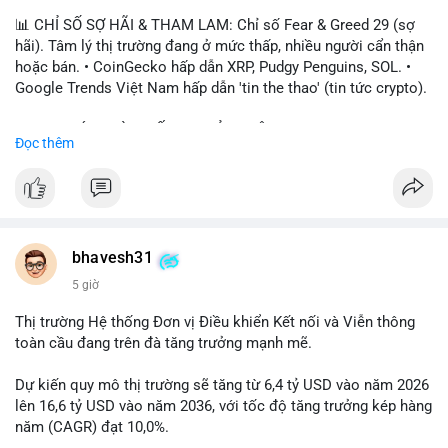
📊 CHỈ SỐ SỢ HÃI & THAM LAM: Chỉ số Fear & Greed 29 (sợ
hãi). Tâm lý thị trường đang ở mức thấp, nhiều người cẩn thận
hoặc bán. • CoinGecko hấp dẫn XRP, Pudgy Penguins, SOL. •
Google Trends Việt Nam hấp dẫn 'tin the thao' (tin tức crypto).
📈 XU HƯỚNG TÌM KIẾM & THẢO LUẬN: • XRP, SOL, PENGU,
Đọc thêm
ONDO, CASHCAT. • Chủ đề 'tô thị ty na' (tỷ giá) và 'giao thông'
(giao thông tài chính). • Bàn tán Binance Square tập trung vào
BTC breakout và lệnh long/short.
💬 DÒNG CHẢY TIN TỨC & TRUYỀN THÔNG: • Trump khẳng
định crypto là 'vấn đề lớn' giúp giảm áp lực USD. • Binance hỗ
bhavesh31
trợ cổ phiếu Apple/IBM. • Bài đăng hấp dẫn về $HFT, $SKYAI,
5 giờ
$BICO. • Tin nhắn cảnh báo về hack North Korea (Bybit).
Thị trường Hệ thống Đơn vị Điều khiển Kết nối và Viễn thông
💡 NHẬN ĐỊNH & KHUYẾN NGHỊ: Tâm lý thị trường đang phân
toàn cầu đang trên đà tăng trưởng mạnh mẽ.
cực. Sợ hãi do chỉ số thấp, nhưng hấp dẫn từ xu hướng meme
coin (PENGU, CASHCAT) và tin cậy từ các dự án lớn (BTC,
Dự kiến quy mô thị trường sẽ tăng từ 6,4 tỷ USD vào năm 2026
SOL). Rủi ro tăng nếu không có thông tin rõ ràng về quy định.
lên 16,6 tỷ USD vào năm 2036, với tốc độ tăng trưởng kép hàng
năm (CAGR) đạt 10,0%.
📊 Nguồn: Radar Tâm Lý Thị Trường