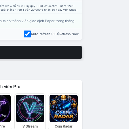
ểm live = số dư ví + ký quỹ + PnL chưa chốt · Chốt 12:00
 cuối tháng · Top 1 trên 20.000 đ nhận 30 ngày VIP Whale.
hưa có thành viên giao dịch Paper trong tháng.
Auto-refresh (30s)
Refresh Now
h viên Pro
ire
V Stream
Coin Radar