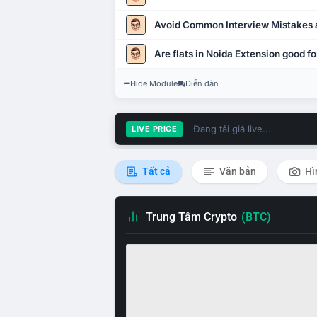
Avoid Common Interview Mistakes 
Are flats in Noida Extension good fo
Hide Module
Diễn đàn
Đang tải giá live...
LIVE PRICE
Tất cả
Văn bản
Hì
Trung Tâm Crypto
(BTC)