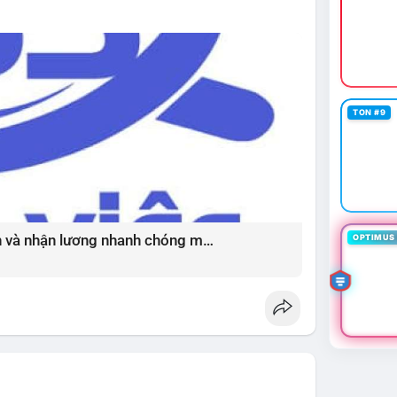
thường đi kèm với cơ hội mua vào tốt.
ường đang ở vùng tích lũy với thanh khoản dồi dào
ọng, tránh sử dụng đòn bẩy quá cao trong giai
iá) cho các đồng coin chủ chốt như BTC và ETH có
vùng Extreme Fear. Cần theo dõi sát diễn biến TVL
p đảo chiều.
TON #9
tablecoinusdt
#ethereuml2
Bí quyết chốt việc làm thời vụ uy tín và nhận lương nhanh chóng mỗi ngày ?
OPTIMUS 