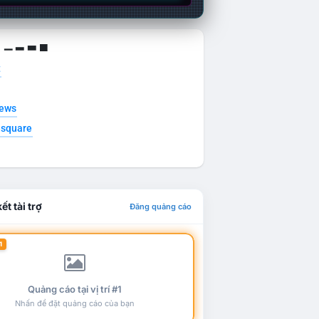
g ▁ ▂ ▃ ▄
t
news
esquare
ết tài trợ
Đăng quảng cáo
1
Quảng cáo tại vị trí #1
Nhấn để đặt quảng cáo của bạn