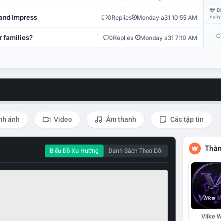
Đi
and Impress
0
Replies
Monday a31 10:55 AM
ngày
C
r families?
0
Replies
Monday a31 7:10 AM
nh ảnh
Video
Âm thanh
Các tập tin
Thàn
Biểu Đồ Xu Hướng
Danh Sách Theo Dõi
Vlike W