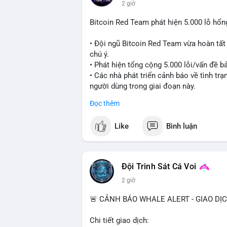
2 giờ
Bitcoin Red Team phát hiện 5.000 lỗ hổ
• Đội ngũ Bitcoin Red Team vừa hoàn tất
chú ý.
• Phát hiện tổng cộng 5.000 lỗi/vấn đề bả
• Các nhà phát triển cảnh báo về tình tr
người dùng trong giai đoạn này.
Đọc thêm
#bitcoin
#cryptosecurity
#blockchain
#b
Like
Bình luận
$btc
#vlikevn
#titanbot
Đội Trinh Sát Cá Voi
📰 Nguồn: Cointelegraph
2 giờ
🚨 CẢNH BÁO WHALE ALERT - GIAO DỊ
Chi tiết giao dịch: