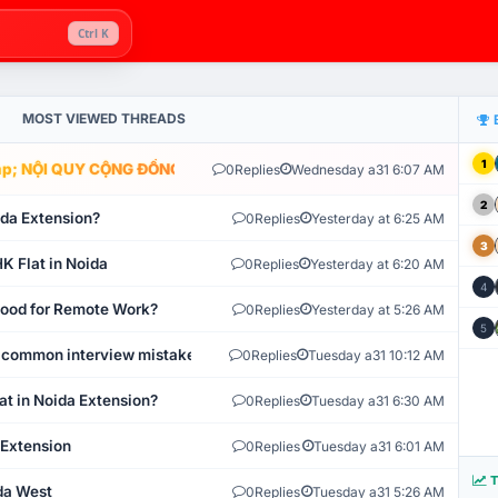
Ctrl K
MOST VIEWED THREADS
1
; NỘI QUY CỘNG ĐỒNG VLIKE.VN: HỆ THỐNG GIÁM SÁT TỰ ĐỘNG V
0
Replies
Wednesday a31 6:07 AM
2
ida Extension?
0
Replies
Yesterday at 6:25 AM
3
K Flat in Noida
0
Replies
Yesterday at 6:20 AM
4
 Good for Remote Work?
0
Replies
Yesterday at 5:26 AM
5
 common interview mistakes?
0
Replies
Tuesday a31 10:12 AM
at in Noida Extension?
0
Replies
Tuesday a31 6:30 AM
 Extension
0
Replies
Tuesday a31 6:01 AM
T
ida West
0
Replies
Tuesday a31 5:26 AM