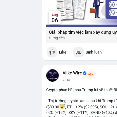
Aug
06
Hưng Yên
Like
Bình luận
Vlike Wire
28 m
Crypto phục hồi sau Trump lùi về thuế; B
- Thị trường crypto xanh sau khi Trump 
($89.90
, ETH +2% ($2.995), SOL +2% 
- CC (+15%), SKY (+11%), SAND (+10%) d