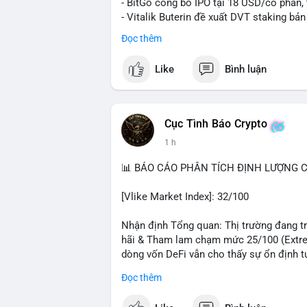
- BitGo công bố IPO tại 18 USD/cổ phần, 
- Vitalik Buterin đề xuất DVT staking bả
Ethereum
Đọc thêm
- Hong Kong phát hành giấy phép stablec
- Nga xác định crypto là tài sản hợp pháp,
Like
Bình luận
- Trump hy vọng ký vào luật cấu trúc th
Quốc hội
- Saga’s EVM blockchain ngừng hoạt độn
- Steak ’n Shake cho phép nhân viên nhậ
Cục Tình Báo Crypto
#binancesquare
#cryptonews
#btc
#eth
1 h
#hongkong
#russia
#trump
#saga
#stea
📊 BÁO CÁO PHÂN TÍCH ĐỊNH LƯỢNG CR
$btc $eth $sol $xrp $cc
#cc
$sky
#sky
$
[Vlike Market Index]: 32/100
#vlikevn
#titanbot
Nhận định Tổng quan: Thị trường đang trả
📰 Nguồn: Decrypt
hãi & Tham lam chạm mức 25/100 (Extrem
dòng vốn DeFi vẫn cho thấy sự ổn định t
Đọc thêm
Phân tích Dòng tiền DeFi (DefiLlama): T
trong 24h qua. Ethereum vẫn thống trị với 