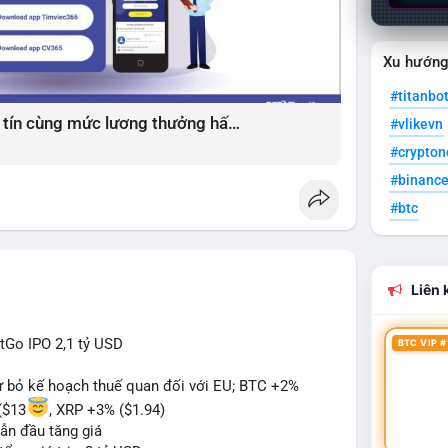
Xu hướn
#titanbo
Giải pháp tìm việc làm xây dựng uy tín cùng mức lương thưởng hấp dẫn ?️
#vlikevn
#crypto
#binanc
#btc
Liên k
itGo IPO 2,1 tỷ USD
BTC VIP #
từ bỏ kế hoạch thuế quan đối với EU; BTC +2%
($13
, XRP +3% ($1.94)
ẫn đầu tăng giá