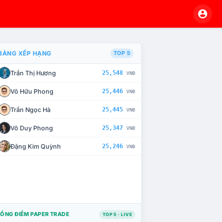
BẢNG XẾP HẠNG
TOP 5
Trần Thị Hương
25,548
VNĐ
À CHẾ TÀI XỬ LÝ VI PHẠM
Võ Hữu Phong
25,446
VNĐ
Trần Ngọc Hà
25,445
VNĐ
Võ Duy Phong
25,347
VNĐ
Đặng Kim Quỳnh
25,246
VNĐ
ỔNG ĐIỂM PAPER TRADE
TOP 5 · LIVE