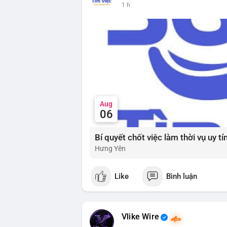
lũy dài hạn, khi tâm lý bi quan đạt đỉnh 
1 h
📰 Nguồn: Cointelegraph
Đánh giá & Khuyến nghị giao dịch: Thị tr
nhưng tâm lý yếu. Nhà đầu tư nên thận tr
đoạn này. Chiến lược DCA (trung bình g
thể được xem xét khi thị trường đang ở 
và dòng tiền Stablecoin để xác nhận nhị
#extremefear
#tvldefi
#fundingratebtc
#s
Aug
06
Hưng Yên
Like
Bình luận
Vlike Wire