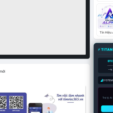
Tín Hiệu
⚡ TITA
BTC
----
--%
 mới
SYSTEM:
Trợ lý A