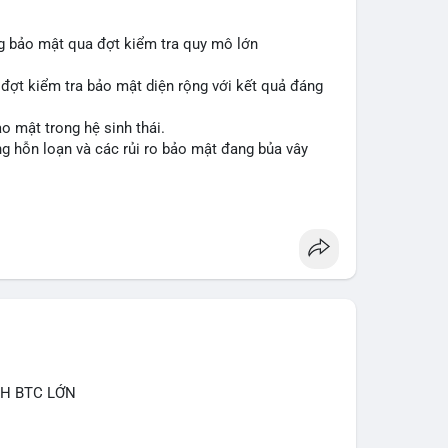
ng bảo mật qua đợt kiểm tra quy mô lớn
 đợt kiểm tra bảo mật diện rộng với kết quả đáng
o mật trong hệ sinh thái.
ạng hỗn loạn và các rủi ro bảo mật đang bủa vây
inancesquare
#btc
CH BTC LỚN