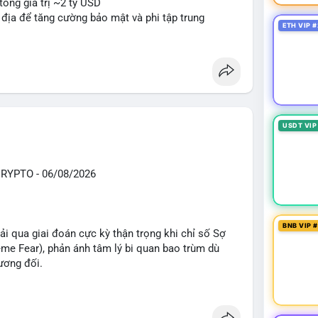
tổng giá trị ~2 tỷ USD
n địa để tăng cường bảo mật và phi tập trung
ETH VIP #
oin mới với yêu cầu tuân thủ nghiêm ngặt
 tạo tiền lệ pháp lý
ị trường crypto sớm nonostante sự bất đồng trong
g sau cuộc tấn công 7 triệu USD
n lương một phần dưới dạng Bitcoin
USDT VIP
#sol
#xrp
#bitgo
#vitalikbuterin
#stablecoin
knshake
YPTO - 06/08/2026
sand
#sand
BNB VIP 
i qua giai đoán cực kỳ thận trọng khi chỉ số Sợ
e Fear), phản ánh tâm lý bi quan bao trùm dù
ương đối.
ổng TVL DeFi đạt 142,24 tỷ USD, tăng nhẹ 0,59%
41,47 tỷ USD, trong khi cuộc đua vị trí thứ 2 rất sát