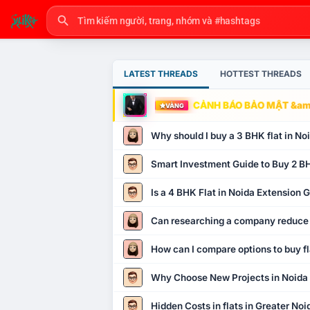
LATEST THREADS
HOTTEST THREADS
CẢNH BÁO BẢO MẬT &amp
VÀNG
Why should I buy a 3 BHK flat in No
Smart Investment Guide to Buy 2 BH
Is a 4 BHK Flat in Noida Extension
Can researching a company reduce
How can I compare options to buy fl
Why Choose New Projects in Noida
Hidden Costs in flats in Greater No