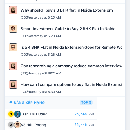
Why should I buy a 3 BHK flat in Noida Extension?
0
Yesterday at 6:25 AM
Smart Investment Guide to Buy 2 BHK Flat in Noida
0
Yesterday at 6:20 AM
Is a 4 BHK Flat in Noida Extension Good for Remote Work?
0
Yesterday at 5:26 AM
Can researching a company reduce common interview mi
0
Tuesday a31 10:12 AM
How can I compare options to buy flat in Noida Extension?
0
Tuesday a31 6:30 AM
BẢNG XẾP HẠNG
TOP 5
Trần Thị Hương
25,548
1
VNĐ
Võ Hữu Phong
25,446
2
VNĐ