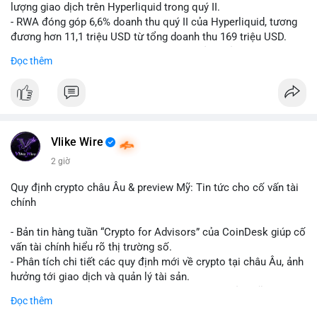
lượng giao dịch trên Hyperliquid trong quý II.
- RWA đóng góp 6,6% doanh thu quý II của Hyperliquid, tương
đương hơn 11,1 triệu USD từ tổng doanh thu 169 triệu USD.
- Đây là dấu hiệu mạnh mẽ về sự tăng trưởng của thị trường tài
Đọc thêm
sản hóa thực tế trên sàn giao dịch phi tập trung.
#binancesquare
#cryptonews
#hyperliquid
#rwa
#defi
$btc $eth
Vlike Wire
#vlikevn
#titanbot
2 giờ
📰 Nguồn: Cointelegraph
Quy định crypto châu Âu & preview Mỹ: Tin tức cho cố vấn tài
chính
- Bản tin hàng tuần “Crypto for Advisors” của CoinDesk giúp cố
vấn tài chính hiểu rõ thị trường số.
- Phân tích chi tiết các quy định mới về crypto tại châu Âu, ảnh
hưởng tới giao dịch và quản lý tài sản.
- Đánh giá các xu hướng và dự báo chính sách của Mỹ, giúp
Đọc thêm
nhà đầu tư chuẩn bị chiến lược.