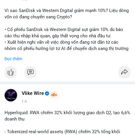
Vì sao SanDisk và Western Digital giảm mạnh 10%? Liệu dòng
vốn có đang chuyển sang Crypto?
• Cổ phiếu SanDisk và Western Digital sụt giảm 10% dù báo
cáo thu nhập khả quan, gây thất vọng cho nhà đầu tư.
• Xuất hiện nghi vấn về việc dòng vốn đang rút dần từ các
nhóm cổ phiếu hưởng lợi từ AI để chuyển dịch sang thị trường
tiền điện tử.
Đọc thêm
• Diễn biến này có thể là tín hiệu cho thấy sự luân chuyển dòng
tiền giữa các nhóm tài sản công nghệ và crypto.
#binancesquare
#cryptonews
#marketanalysis
#ai
#investing
$btc $eth
Vlike Wire
1 h
#vlikevn
#titanbot
Hyperliquid: RWA chiếm 32% khối lượng giao dịch Q2, tạo 6,6%
📰 Nguồn: CoinDesk
doanh thu
- Tokenized real-world assets (RWA) chiếm 32% tổng khối