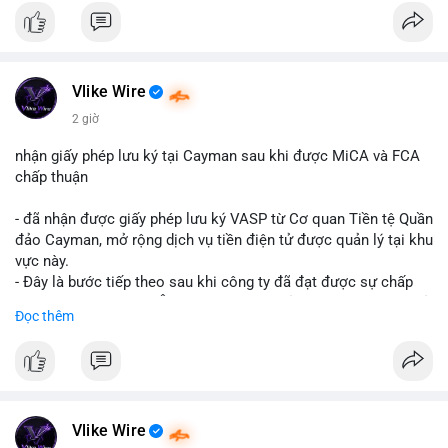
- Cập nhật nhanh các thay đổi pháp lý, rủi ro và cơ hội đầu tư
trong lĩnh vực blockchain.
#binancesquare
#cryptonews
#regulation
#europe
#us
Vlike Wire
$btc $eth
2 giờ
#vlikevn
#titanbot
nhận giấy phép lưu ký tại Cayman sau khi được MiCA và FCA
chấp thuận
📰 Nguồn: CoinDesk
- đã nhận được giấy phép lưu ký VASP từ Cơ quan Tiền tệ Quần
đảo Cayman, mở rộng dịch vụ tiền điện tử được quản lý tại khu
vực này.
- Đây là bước tiếp theo sau khi công ty đã đạt được sự chấp
thuận từ MiCA (Châu Âu) và FCA (Anh), củng cố vị thế tuân thủ
Đọc thêm
quy định toàn cầu.
- Giấy phép này cho phép cung cấp dịch vụ lưu ký tài sản số
một cách hợp pháp tại Cayman, thu hút thêm khách hàng tổ
chức.
- Động thái này phản ánh xu hướng các sàn giao dịch và nền
tảng tiền điện tử tăng cường tuân thủ pháp lý để mở rộng hoạt
Vlike Wire