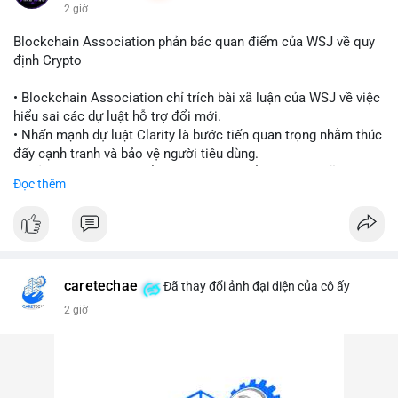
động.
2 giờ
#binancesquare
#cryptonews
#blockchain
#regulation
Blockchain Association phản bác quan điểm của WSJ về quy
#custody
định Crypto
$btc $eth
• Blockchain Association chỉ trích bài xã luận của WSJ về việc
hiểu sai các dự luật hỗ trợ đổi mới.
#vlikevn
#titanbot
• Nhấn mạnh dự luật Clarity là bước tiến quan trọng nhằm thúc
đẩy cạnh tranh và bảo vệ người tiêu dùng.
📰 Nguồn: Cointelegraph
• Phản đối các quan điểm kìm hãm sự đổi mới trong lĩnh vực
Đọc thêm
tài sản số.
#blockchain
#cryptonews
#regulation
#binancesquare
$btc $eth
caretechae
Đã thay đổi ảnh đại diện của cô ấy
#vlikevn
#titanbot
2 giờ
📰 Nguồn: CoinDesk