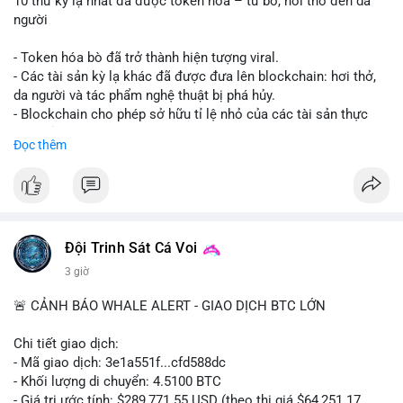
10 thứ kỳ lạ nhất đã được token hóa – từ bò, hơi thở đến da
người
- Token hóa bò đã trở thành hiện tượng viral.
- Các tài sản kỳ lạ khác đã được đưa lên blockchain: hơi thở,
da người và tác phẩm nghệ thuật bị phá hủy.
- Blockchain cho phép sở hữu tỉ lệ nhỏ của các tài sản thực
vật, mở ra thị trường mới.
Đọc thêm
- Câu hỏi về pháp lý, đạo đức và bảo mật đang được đặt ra.
- Nhiều nền tảng NFT đang thử nghiệm token hóa các tài sản
bất thường.
#binancesquare
#cryptonews
#tokenization
#web3
#nft
Đội Trinh Sát Cá Voi
$btc $eth
3 giờ
#vlikevn
#titanbot
🚨 CẢNH BÁO WHALE ALERT - GIAO DỊCH BTC LỚN
📰 Nguồn: Cointelegraph
Chi tiết giao dịch:
- Mã giao dịch: 3e1a551f...cfd588dc
- Khối lượng di chuyển: 4.5100 BTC
- Giá trị ước tính: $289,771.55 USD (theo thị giá $64,251.17