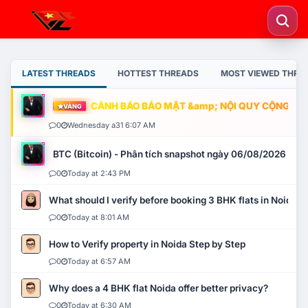
LATEST THREADS
HOTTEST THREADS
MOST VIEWED THRE
CẢNH BÁO BẢO MẬT &amp; NỘI QUY CỘNG ĐỒNG
VÀNG
0
Wednesday a31 6:07 AM
BTC (Bitcoin) - Phân tích snapshot ngày 06/08/2026
0
Today at 2:43 PM
What should I verify before booking 3 BHK flats in Noida?
0
Today at 8:01 AM
How to Verify property in Noida Step by Step
0
Today at 6:57 AM
Why does a 4 BHK flat Noida offer better privacy?
0
Today at 6:30 AM