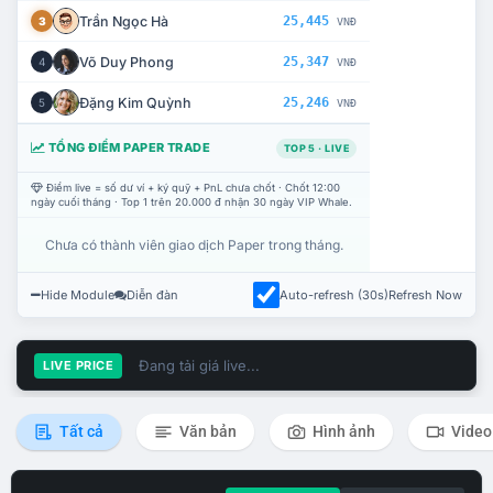
Trần Ngọc Hà
25,445
3
VNĐ
Võ Duy Phong
25,347
4
VNĐ
Đặng Kim Quỳnh
25,246
5
VNĐ
TỔNG ĐIỂM PAPER TRADE
TOP 5 · LIVE
Điểm live = số dư ví + ký quỹ + PnL chưa chốt · Chốt 12:00
ngày cuối tháng · Top 1 trên 20.000 đ nhận 30 ngày VIP Whale.
Chưa có thành viên giao dịch Paper trong tháng.
Hide Module
Diễn đàn
Auto-refresh (30s)
Refresh Now
Đang tải giá live...
LIVE PRICE
Tất cả
Văn bản
Hình ảnh
Video