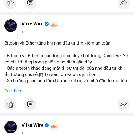
#binancesquare
#cryptonews
#usdt
#tether
#tokenization
#realestate
#saudiarabia
#blockchain
Vlike Wire
$usdt
1 h
#vlikevn
#titanbot
Bitcoin và Ether tăng khi nhà đầu tư tìm kiếm an toàn
📰 Nguồn: CoinDesk
- Bitcoin và Ether là hai đồng coin duy nhất trong CoinDesk 20
có giá trị tăng trong phiên giao dịch gần đây.
- Các altcoin khác đang mất đi sự ưu đãi của nhà đầu tư khi
thị trường chuyển向 tài sản lớn và ổn định hơn.
- Xu hướng phản ánh tâm lý tránh rủi ro, với nhà đầu tư ưu tiên
các token có vốn hóa thị trường lớn nhất.
Đọc thêm
$btc
#btc
$eth
#eth
#vlikevn
#titanbot
📰 Nguồn: CoinDesk
Vlike Wire
1 h