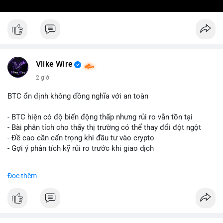
Vlike Wire
2 giờ
BTC ổn định không đồng nghĩa với an toàn
- BTC hiện có độ biến động thấp nhưng rủi ro vẫn tồn tại
- Bài phân tích cho thấy thị trường có thể thay đổi đột ngột
- Đề cao cần cẩn trọng khi đầu tư vào crypto
- Gợi ý phân tích kỹ rủi ro trước khi giao dịch
#binancesquare
#cryptonews
#btc
#marketanalysis
Đọc thêm
$btc
#vlikevn
#titanbot