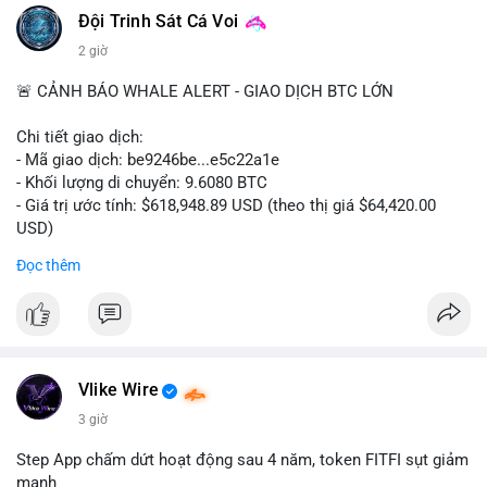
📰 Nguồn: CoinDesk
Đội Trinh Sát Cá Voi
2 giờ
🚨 CẢNH BÁO WHALE ALERT - GIAO DỊCH BTC LỚN
Chi tiết giao dịch:
- Mã giao dịch: be9246be...e5c22a1e
- Khối lượng di chuyển: 9.6080 BTC
- Giá trị ước tính: $618,948.89 USD (theo thị giá $64,420.00
USD)
- Thời gian: 14:19:34 2026-08-06 UTC
Đọc thêm
Nhận định phân tích hành vi của Cá voi dựa trên giao dịch này:
Khối lượng 9.608 BTC, tương đương gần 619 nghìn USD, chưa
quá lớn để gây áp lực bán trực tiếp lên sàn giao dịch. Tuy
nhiên, việc di chuyển một lượng BTC tập trung trong thời điểm
biến động có thể là bước khởi đầu cho chiến dịch gom hàng
Vlike Wire
hoặc tái phân bổ danh mục. Nếu giao dịch được xác nhận
3 giờ
chuyển vào ví lạnh, khả năng cao cá voi đang tích lũy dài hạn,
giảm nguồn cung lưu thông. Ngược lại, nếu dòng tiền đổ về ví
Step App chấm dứt hoạt động sau 4 năm, token FITFI sụt giảm
sàn nóng, thị trường có thể đối mặt với áp lực chốt lời ngắn
mạnh