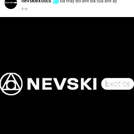
nevskiexotics
Đã thay đổi ảnh bìa của anh ấy
4 m