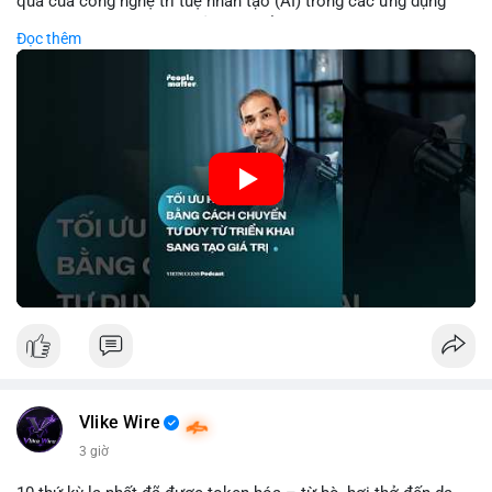
quả của công nghệ trí tuệ nhân tạo (AI) trong các ứng dụng
chuyên nghiệp. AI được sử dụng để phân tích dữ liệu lớn, dự
Đọc thêm
đoán xu hướng thị trường, và tự động hóa quy trình trong lĩnh
vực tài chính và crypto. Bài đăng nhấn mạnh vai trò của AI
trong việc giảm thiểu sai lầm, tăng tốc độ xử lý, và hỗ trợ quyết
định dựa trên dữ liệu. Điều này đặc biệt quan trọng trong thời
kỳ phát triển nhanh chóng của ngành crypto, nơi tính chính xác
và tốc độ là yếu tố quyết định.
🎥 Xem video trực tiếp tại:
Nguồn: VIETSUCCESS
Vlike Wire
3 giờ