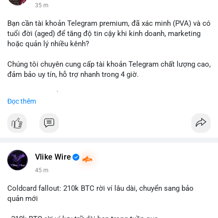
35 m
Bạn cần tài khoản Telegram premium, đã xác minh (PVA) và có
tuổi đời (aged) để tăng độ tin cậy khi kinh doanh, marketing
hoặc quản lý nhiều kênh?
Chúng tôi chuyên cung cấp tài khoản Telegram chất lượng cao,
đảm bảo uy tín, hỗ trợ nhanh trong 4 giờ.
Liên hệ ngay để được tư vấn và nhận ưu đãi:
Đọc thêm
📞 WhatsApp: +1 660 215-8938
✈️ Telegram: @localpvashop
📧 Email: localpvashop@gmail.com
Đặt mua ngay hôm nay để sở hữu tài khoản Telegram
premium, PVA, aged với giá tốt nhất!
Vlike Wire
45 m
Coldcard fallout: 210k BTC rời ví lâu dài, chuyển sang bảo
quản mới