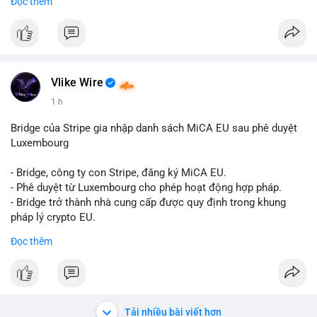
Đọc thêm
Liên hệ ngay để được tư vấn và sở hữu tài khoản ngay hôm
nay:
📞 WhatsApp: +1 660 215-8938
✈️ Telegram: @localpvashop
📧 Email: localpvashop@gmail.com
Vlike Wire
1 h
Bridge của Stripe gia nhập danh sách MiCA EU sau phê duyệt
Luxembourg
- Bridge, công ty con Stripe, đăng ký MiCA EU.
- Phê duyệt từ Luxembourg cho phép hoạt động hợp pháp.
- Bridge trở thành nhà cung cấp được quy định trong khung
pháp lý crypto EU.
- Tác động: tăng tính minh bạch, uy tín, mở rộng dịch vụ crypto.
Đọc thêm
#binancesquare
#cryptonews
#mica
#stripe
#bridge
#eu
#luxembourg
$btc $eth
Tải nhiều bài viết hơn