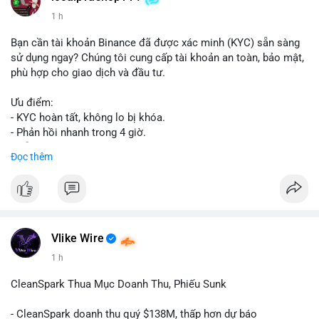
1 h
Bạn cần tài khoản Binance đã được xác minh (KYC) sẵn sàng
sử dụng ngay? Chúng tôi cung cấp tài khoản an toàn, bảo mật,
phù hợp cho giao dịch và đầu tư.
Ưu điểm:
- KYC hoàn tất, không lo bị khóa.
- Phản hồi nhanh trong 4 giờ.
- Hỗ trợ tận tình 24/7.
Đọc thêm
Liên hệ ngay để được tư vấn:
📞 WhatsApp: +1 660 215-8938
✈️ Telegram: @localpvashop
Vlike Wire
1 h
CleanSpark Thua Mục Doanh Thu, Phiếu Sunk
- CleanSpark doanh thu quý $138M, thấp hơn dự báo