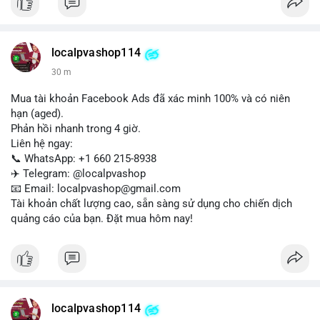
Liên hệ ngay để được tư vấn:
📞 WhatsApp: +1 660 215-8938
✈️ Telegram: @localpvashop
localpvashop114
📧 Email: localpvashop@gmail.com
30 m
Mua tài khoản Facebook Ads đã xác minh 100% và có niên
hạn (aged).
Phản hồi nhanh trong 4 giờ.
Liên hệ ngay:
📞 WhatsApp: +1 660 215-8938
✈️ Telegram: @localpvashop
📧 Email: localpvashop@gmail.com
Tài khoản chất lượng cao, sẵn sàng sử dụng cho chiến dịch
quảng cáo của bạn. Đặt mua hôm nay!
localpvashop114