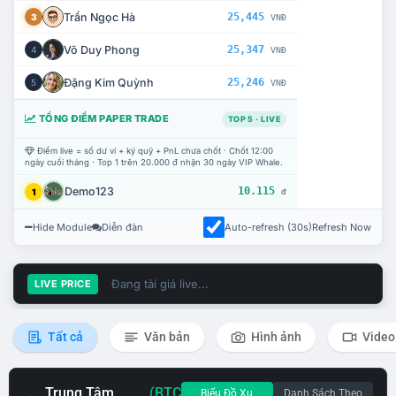
Trần Ngọc Hà
25,445
3
VNĐ
Võ Duy Phong
25,347
4
VNĐ
Đặng Kim Quỳnh
25,246
5
VNĐ
TỔNG ĐIỂM PAPER TRADE
TOP 5 · LIVE
Điểm live = số dư ví + ký quỹ + PnL chưa chốt · Chốt 12:00
ngày cuối tháng · Top 1 trên 20.000 đ nhận 30 ngày VIP Whale.
Demo123
10.115
1
đ
Hide Module
Diễn đàn
Auto-refresh (30s)
Refresh Now
Đang tải giá live...
LIVE PRICE
Tất cả
Văn bản
Hình ảnh
Video
Trung Tâm
(BTC
Biểu Đồ Xu
Danh Sách Theo