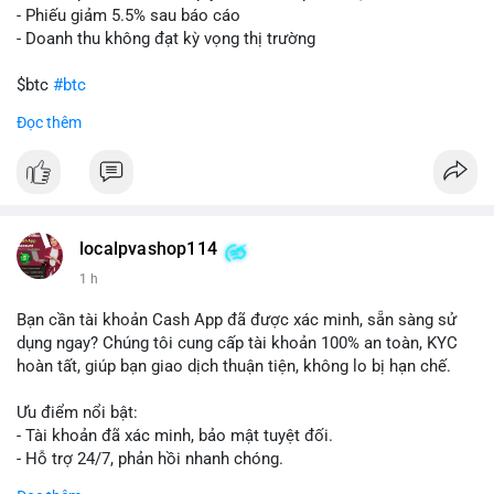
- Phiếu giảm 5.5% sau báo cáo
- Doanh thu không đạt kỳ vọng thị trường
$btc
#btc
Đọc thêm
#vlikevn
#titanbot
📰 Nguồn: Cointelegraph
localpvashop114
1 h
Bạn cần tài khoản Cash App đã được xác minh, sẵn sàng sử
dụng ngay? Chúng tôi cung cấp tài khoản 100% an toàn, KYC
hoàn tất, giúp bạn giao dịch thuận tiện, không lo bị hạn chế.
Ưu điểm nổi bật:
- Tài khoản đã xác minh, bảo mật tuyệt đối.
- Hỗ trợ 24/7, phản hồi nhanh chóng.
- Giao dịch minh bạch, đáng tin cậy.