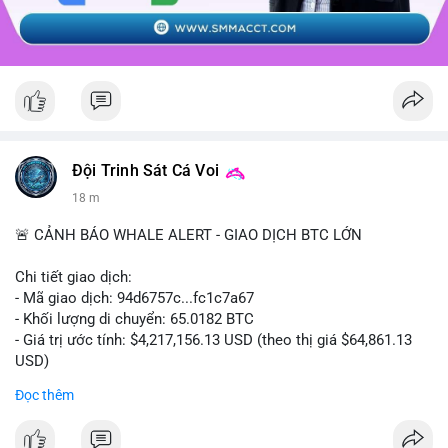
Đội Trinh Sát Cá Voi
18 m
🚨 CẢNH BÁO WHALE ALERT - GIAO DỊCH BTC LỚN
Chi tiết giao dịch:
- Mã giao dịch: 94d6757c...fc1c7a67
- Khối lượng di chuyển: 65.0182 BTC
- Giá trị ước tính: $4,217,156.13 USD (theo thị giá $64,861.13
USD)
- Thời gian: 10:19:40 2026-08-07 UTC
Đọc thêm
Nhận định phân tích: Giao dịch 65.0182 BTC trị giá hơn 4.2
triệu USD được thực hiện trong phiên châu Á cho thấy dấu hiệu