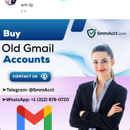
anh ấy
8 m