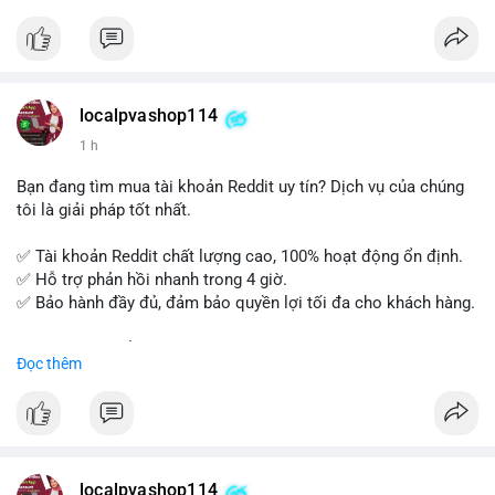
tế và lớp học trực tuyến linh hoạt.
Xây dựng nền tảng kiến thức AML vững chắc và tự tin bước
vào kỳ thi CAMS với sự chuẩn bị tốt nhất.
localpvashop114
Đăng ký ngay hôm nay để nâng cao năng lực và mở rộng cơ
1 h
hội nghề nghiệp trong lĩnh vực tài chính!
Bạn đang tìm mua tài khoản Reddit uy tín? Dịch vụ của chúng
tôi là giải pháp tốt nhất.
✅ Tài khoản Reddit chất lượng cao, 100% hoạt động ổn định.
✅ Hỗ trợ phản hồi nhanh trong 4 giờ.
✅ Bảo hành đầy đủ, đảm bảo quyền lợi tối đa cho khách hàng.
Liên hệ ngay để được tư vấn và đặt mua:
Đọc thêm
📞 WhatsApp: +1 660 215-8938
✈️ Telegram: @localpvashop
📧 Email: localpvashop@gmail.com
Mua tài khoản Reddit ngay hôm nay để phát triển chiến dịch
của bạn!
localpvashop114