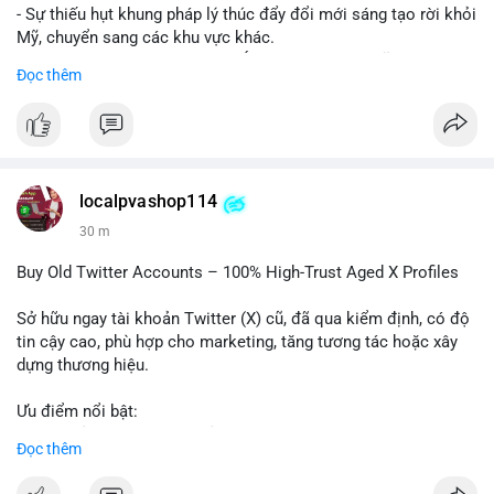
- Sự thiếu hụt khung pháp lý thúc đẩy đổi mới sáng tạo rời khỏi
Mỹ, chuyển sang các khu vực khác.
- Các trung tâm tài chính châu Á có cơ hội chiếm lĩnh thị
Đọc thêm
trường khi Mỹ còn đang lúng túng về luật pháp.
#binancesquare
#cryptonews
#regulation
#asia
#blockchain
$btc $eth
localpvashop114
#vlikevn
#titanbot
30 m
📰 Nguồn: Cointelegraph
Buy Old Twitter Accounts – 100% High-Trust Aged X Profiles
Sở hữu ngay tài khoản Twitter (X) cũ, đã qua kiểm định, có độ
tin cậy cao, phù hợp cho marketing, tăng tương tác hoặc xây
dựng thương hiệu.
Ưu điểm nổi bật:
- Tài khoản aged, có lịch sử hoạt động lâu năm
Đọc thêm
- Hồ sơ hoàn chỉnh, giảm nguy cơ bị khóa
- Hỗ trợ 24/7, phản hồi nhanh chóng