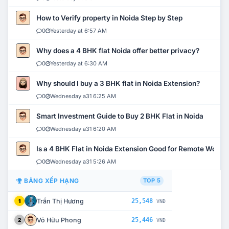
How to Verify property in Noida Step by Step
0
Yesterday at 6:57 AM
Why does a 4 BHK flat Noida offer better privacy?
0
Yesterday at 6:30 AM
Why should I buy a 3 BHK flat in Noida Extension?
0
Wednesday a31 6:25 AM
Smart Investment Guide to Buy 2 BHK Flat in Noida
0
Wednesday a31 6:20 AM
Is a 4 BHK Flat in Noida Extension Good for Remote Work?
0
Wednesday a31 5:26 AM
BẢNG XẾP HẠNG
TOP 5
Trần Thị Hương
25,548
1
VNĐ
Võ Hữu Phong
25,446
2
VNĐ