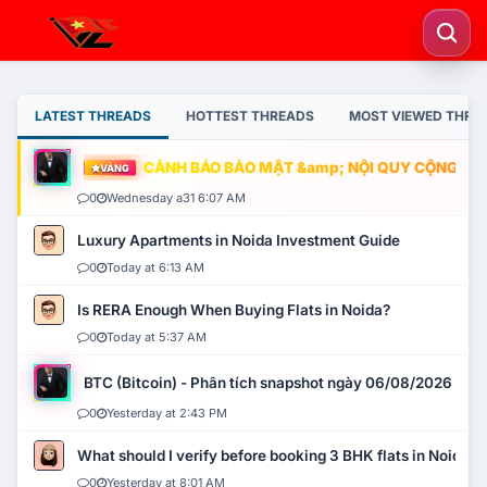
LATEST THREADS
HOTTEST THREADS
MOST VIEWED THRE
CẢNH BÁO BẢO MẬT &amp; NỘI QUY CỘNG ĐỒNG
VÀNG
0
Wednesday a31 6:07 AM
Luxury Apartments in Noida Investment Guide
0
Today at 6:13 AM
Is RERA Enough When Buying Flats in Noida?
0
Today at 5:37 AM
BTC (Bitcoin) - Phân tích snapshot ngày 06/08/2026
0
Yesterday at 2:43 PM
What should I verify before booking 3 BHK flats in Noida?
0
Yesterday at 8:01 AM