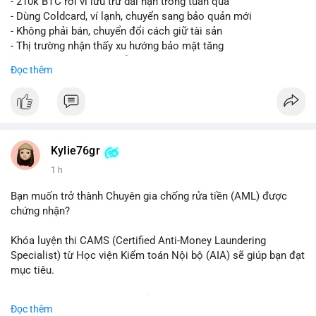
- 210k BTC rời ví lưu trữ dài hạn trong tuần qua
- Dùng Coldcard, ví lạnh, chuyển sang bảo quản mới
- Không phải bán, chuyển đổi cách giữ tài sản
- Thị trường nhận thấy xu hướng bảo mật tăng
- BTC tiếp tục giữ vị trí dẫn đầu
Đọc thêm
#binancesquare
#cryptonews
#btc
$btc
#vlikevn
#titanbot
Kylie76gr
1 h
📰 Nguồn: CoinDesk
Bạn muốn trở thành Chuyên gia chống rửa tiền (AML) được
chứng nhận?
Khóa luyện thi CAMS (Certified Anti-Money Laundering
Specialist) từ Học viện Kiểm toán Nội bộ (AIA) sẽ giúp bạn đạt
mục tiêu.
Chương trình được thiết kế bởi các chuyên gia hàng đầu, bao
Đọc thêm
gồm tài liệu toàn diện, câu hỏi thực hành, bài thi thử sát thực