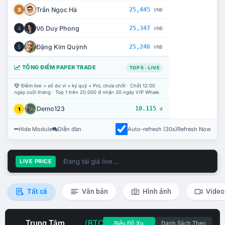
Trần Ngọc Hà
25,445
3
VNĐ
Võ Duy Phong
25,347
4
VNĐ
Đặng Kim Quỳnh
25,246
5
VNĐ
TỔNG ĐIỂM PAPER TRADE
TOP 5 · LIVE
Điểm live = số dư ví + ký quỹ + PnL chưa chốt · Chốt 12:00
ngày cuối tháng · Top 1 trên 20.000 đ nhận 30 ngày VIP Whale.
Demo123
10.115
1
đ
Hide Module
Diễn đàn
Auto-refresh (30s)
Refresh Now
Đang tải giá live...
LIVE PRICE
Tất cả
Văn bản
Hình ảnh
Video
Trung Tâm
(BTC
Biểu Đồ Xu
Danh Sách Theo