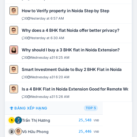
How to Verify property in Noida Step by Step
0
Yesterday at 6:57 AM
Why does a 4 BHK flat Noida offer better privacy?
0
Yesterday at 6:30 AM
Why should I buy a 3 BHK flat in Noida Extension?
0
Wednesday a31 6:25 AM
Smart Investment Guide to Buy 2 BHK Flat in Noida
0
Wednesday a31 6:20 AM
Is a 4 BHK Flat in Noida Extension Good for Remote Work?
0
Wednesday a31 5:26 AM
BẢNG XẾP HẠNG
TOP 5
Trần Thị Hương
25,548
1
VNĐ
Võ Hữu Phong
25,446
2
VNĐ