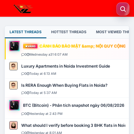
LATEST THREADS
HOTTEST THREADS
MOST VIEWED THRE
CẢNH BÁO BẢO MẬT &amp; NỘI QUY CỘNG ĐỒNG
VÀNG
0
Wednesday a31 6:07 AM
Luxury Apartments in Noida Investment Guide
0
Today at 6:13 AM
Is RERA Enough When Buying Flats in Noida?
0
Today at 5:37 AM
BTC (Bitcoin) - Phân tích snapshot ngày 06/08/2026
0
Yesterday at 2:43 PM
What should I verify before booking 3 BHK flats in Noida?
0
Yesterday at 8:01 AM