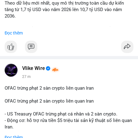
Theo dữ liệu mới nhất, quy mô thị trường toàn cầu dự kiến
Lời khuyên: Nhà đầu tư nhỏ lẻ nên quan sát thêm 2-4 giờ sau
tăng từ 1,7 tỷ USD vào năm 2026 lên 10,7 tỷ USD vào năm
khi giao dịch được xác nhận, tránh hành động theo cảm xúc.
2036.
Xác minh địa chỉ ví đích trước khi đưa ra quyết định vào lệnh,
ưu tiên quản trị rủi ro trong giai đoạn biến động mạnh.
Mức tăng trưởng này tương ứng với tốc độ tăng trưởng kép
Đọc thêm
hàng năm (CAGR) ấn tượng lên tới 20,2%.
#99dot6btc
#capvoichuyentien
#vilanhtichluy
#aplucban
#btcmempool65k
Điều gì đang thúc đẩy sự tăng trưởng vượt bậc này? Hãy cùng
theo dõi các phân tích chuyên sâu về xu hướng công nghệ và
nhu cầu thị trường trong thời gian tới.
Vlike Wire
27 m
OFAC trừng phạt 2 sàn crypto liên quan Iran
OFAC trừng phạt 2 sàn crypto liên quan Iran
- US Treasury OFAC trừng phạt cá nhân và 2 sàn crypto.
- Động cơ: hỗ trợ rửa tiền $5 triệu tài sản kỹ thuật số liên quan
Iran.
- Các sàn bị cấm hoạt động, tài khoản bị khóa.
Đọc thêm