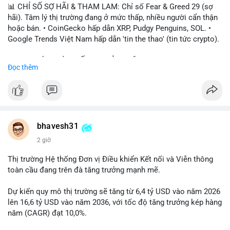
📊 CHỈ SỐ SỢ HÃI & THAM LAM: Chỉ số Fear & Greed 29 (sợ
hãi). Tâm lý thị trường đang ở mức thấp, nhiều người cẩn thận
hoặc bán. • CoinGecko hấp dẫn XRP, Pudgy Penguins, SOL. •
Google Trends Việt Nam hấp dẫn 'tin the thao' (tin tức crypto).
📈 XU HƯỚNG TÌM KIẾM & THẢO LUẬN: • XRP, SOL, PENGU,
Đọc thêm
ONDO, CASHCAT. • Chủ đề 'tô thị ty na' (tỷ giá) và 'giao thông'
(giao thông tài chính). • Bàn tán Binance Square tập trung vào
BTC breakout và lệnh long/short.
💬 DÒNG CHẢY TIN TỨC & TRUYỀN THÔNG: • Trump khẳng
định crypto là 'vấn đề lớn' giúp giảm áp lực USD. • Binance hỗ
bhavesh31
trợ cổ phiếu Apple/IBM. • Bài đăng hấp dẫn về $HFT, $SKYAI,
2 giờ
$BICO. • Tin nhắn cảnh báo về hack North Korea (Bybit).
Thị trường Hệ thống Đơn vị Điều khiển Kết nối và Viễn thông
💡 NHẬN ĐỊNH & KHUYẾN NGHỊ: Tâm lý thị trường đang phân
toàn cầu đang trên đà tăng trưởng mạnh mẽ.
cực. Sợ hãi do chỉ số thấp, nhưng hấp dẫn từ xu hướng meme
coin (PENGU, CASHCAT) và tin cậy từ các dự án lớn (BTC,
Dự kiến quy mô thị trường sẽ tăng từ 6,4 tỷ USD vào năm 2026
SOL). Rủi ro tăng nếu không có thông tin rõ ràng về quy định.
lên 16,6 tỷ USD vào năm 2036, với tốc độ tăng trưởng kép hàng
năm (CAGR) đạt 10,0%.
📊 Nguồn: Radar Tâm Lý Thị Trường