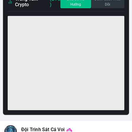
Crypto
)
Hướng
Dõi
Đội Trinh Sát Cá Voi