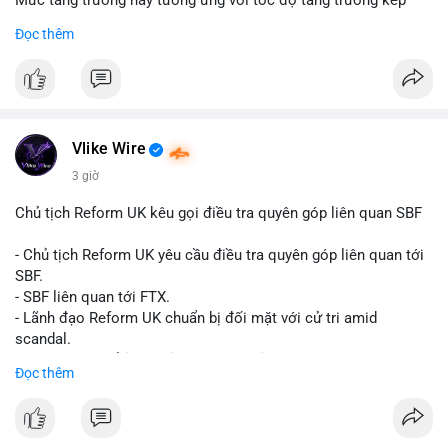
Mức tăng trưởng này tương ứng với tốc độ tăng trưởng kép
hàng năm (CAGR) đạt 5,9% trong giai đoạn dự báo.
Đọc thêm
Đây là tín hiệu tích cực cho các nhà sản xuất, nhà phân phối và
nhà đầu tư trong ngành vật liệu xây dựng và hạ tầng.
Bạn đánh giá thế nào về tiềm năng của dòng sản phẩm ống
nhựa polyolefin trong tương lai?
Vlike Wire
3 giờ
Chủ tịch Reform UK kêu gọi điều tra quyên góp liên quan SBF
- Chủ tịch Reform UK yêu cầu điều tra quyên góp liên quan tới
SBF.
- SBF liên quan tới FTX.
- Lãnh đạo Reform UK chuẩn bị đối mặt với cử tri amid
scandal.
- Sự kiện có thể ảnh hưởng đến hình ảnh SBF và FTX.
Đọc thêm
- Không có thông tin tác động thị trường ngay lập tức.
#binancesquare
#cryptonews
#sbf
#ftx
#reformuk
$btc $eth