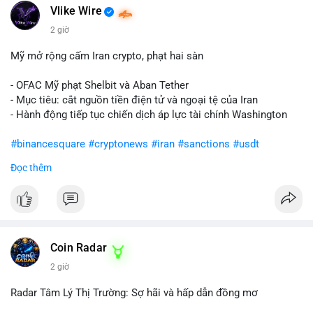
Vlike Wire
2 giờ
Mỹ mở rộng cấm Iran crypto, phạt hai sàn
- OFAC Mỹ phạt Shelbit và Aban Tether
- Mục tiêu: cắt nguồn tiền điện tử và ngoại tệ của Iran
- Hành động tiếp tục chiến dịch áp lực tài chính Washington
#binancesquare
#cryptonews
#iran
#sanctions
#usdt
Đọc thêm
$usdt
#vlikevn
#titanbot
📰 Nguồn: CoinDesk
Coin Radar
2 giờ
Radar Tâm Lý Thị Trường: Sợ hãi và hấp dẫn đồng mơ