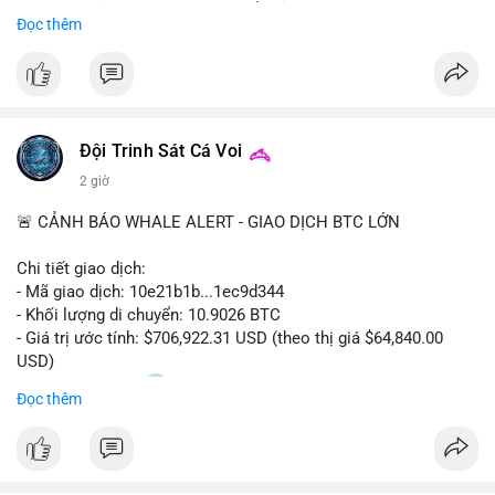
Sự tăng trưởng này được thúc đẩy bởi nhu cầu ngày càng cao
Đọc thêm
trong các lĩnh vực ô tô, logistics và thiết bị thông minh.
Doanh nghiệp cần theo dõi xu hướng này để nắm bắt cơ hội
đầu tư và phát triển giải pháp kết nối tiên tiến.
Đội Trinh Sát Cá Voi
2 giờ
🚨 CẢNH BÁO WHALE ALERT - GIAO DỊCH BTC LỚN
Chi tiết giao dịch:
- Mã giao dịch: 10e21b1b...1ec9d344
- Khối lượng di chuyển: 10.9026 BTC
- Giá trị ước tính: $706,922.31 USD (theo thị giá $64,840.00
USD)
- Thời gian: 18:20
0 2026-08-07 UTC
Đọc thêm
Nhận định phân tích:
Giao dịch 10.9 BTC trị giá hơn 706 nghìn USD được thực hiện
trong khung giờ thanh khoản mỏng (giờ châu Á) cho thấy chủ