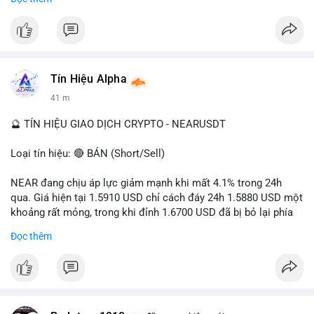
- Tác động: rủi ro cho thị trường crypto, tăng áp lực pháp lý.
#binancesquare
#cryptonews
#ofac
#ussanctions
#iran
$btc $eth
Tín Hiệu Alpha
#vlikevn
#titanbot
41 m
📰 Nguồn: Cointelegraph
🔮 TÍN HIỆU GIAO DỊCH CRYPTO - NEARUSDT
Loại tín hiệu: 🔴 BÁN (Short/Sell)
NEAR đang chịu áp lực giảm mạnh khi mất 4.1% trong 24h
qua. Giá hiện tại 1.5910 USD chỉ cách đáy 24h 1.5880 USD một
khoảng rất mỏng, trong khi đỉnh 1.6700 USD đã bị bỏ lại phía
sau. Biên độ dao động ngày đạt 4.9%, cho thấy phe bán đang
Đọc thêm
kiểm soát hoàn toàn. Khối lượng giao dịch 10.29 triệu NEAR
không đủ lớn để tạo lực đỡ, xác nhận xu hướng đi xuống đang
tiếp diễn.
Khuyến nghị giao dịch: