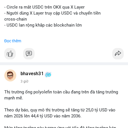
#vlikevn
#titanbot
- Circle ra mắt USDC trên OKX qua X Layer
📰 Nguồn: Decrypt
- Người dùng X Layer truy cập USDC và chuyển tiền
cross‑chain
- USDC lan rộng khắp các blockchain lớn
#binancesquare
#cryptonews
#usdc
#okx
#xlayer
Đọc thêm
$usdc
#vlikevn
#titanbot
📰 Nguồn: Cointelegraph
bhavesh31
3 giờ
Thị trường ống polyolefin toàn cầu đang trên đà tăng trưởng
mạnh mẽ.
Theo dự báo, quy mô thị trường sẽ tăng từ 25,0 tỷ USD vào
năm 2026 lên 44,4 tỷ USD vào năm 2036.