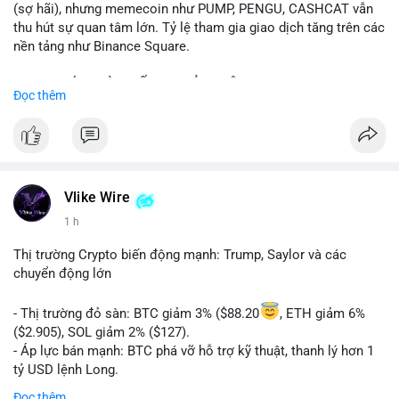
(sợ hãi), nhưng memecoin như PUMP, PENGU, CASHCAT vẫn
thu hút sự quan tâm lớn. Tỷ lệ tham gia giao dịch tăng trên các
nền tảng như Binance Square.
📈 XU HƯỚNG TÌM KIẾM & THẢO LUẬN: TUT, PUMP, PENGU,
Đọc thêm
CASHCAT, SUI, TAO xuất hiện nhiều trong tìm kiếm Việt Nam
và quốc tế. Chủ đề "tăng giá nhanh" và "bài toán mới" là chủ đề
hấp dẫn. Bàn tán về SPCX và SAGA cũng hấp dẫn.
💬 DÒNG CHẢY TIN TỨC & TRUYỀN THÔNG: Bàn tán về "long
SAGA", "short SPCX", và "đã ngồi ăn ở khách sạn 5*" (từ bài
Vlike Wire
đăng Binance Square). Tin tức về BIP-110 Bitcoin và SKR token
1 h
Solana tăng 250% FDV. Cập nhật về airdrop MMT và tích hợp
BNB Smart Chain.
Thị trường Crypto biến động mạnh: Trump, Saylor và các
chuyển động lớn
💡 NHẬN ĐỊNH & KHUYẾN NGHỊ: Tâm lý thị trường phân cực.
Sợ hãi do chỉ số thấp nhưng xu hướng memecoin và tin tức
- Thị trường đỏ sàn: BTC giảm 3% ($88.20
, ETH giảm 6%
tích cực (BTC ETF, SKR) tạo áp lực lên giá. Rủi ro từ các đề cày
($2.905), SOL giảm 2% ($127).
SPCX và SAGA vẫn cao. Cần theo dõi xu hướng "long" hoặc
- Áp lực bán mạnh: BTC phá vỡ hỗ trợ kỹ thuật, thanh lý hơn 1
"short" theo chiến lược cá nhân.
tỷ USD lệnh Long.
- Tin tức quan trọng: Trump Media dự kiến airdrop token cho
Đọc thêm