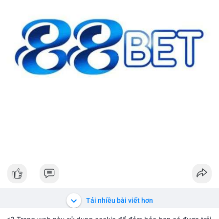
#42btc
#vilanh
#tichluydaihan
#btcmempool
#64831usd
Tải nhiều bài viết hơn