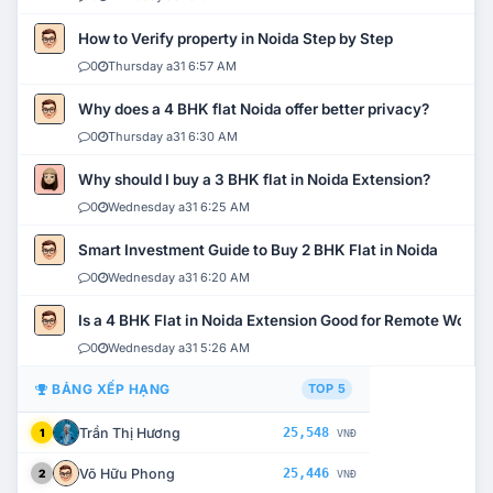
How to Verify property in Noida Step by Step
0
Thursday a31 6:57 AM
Why does a 4 BHK flat Noida offer better privacy?
0
Thursday a31 6:30 AM
Why should I buy a 3 BHK flat in Noida Extension?
0
Wednesday a31 6:25 AM
Smart Investment Guide to Buy 2 BHK Flat in Noida
0
Wednesday a31 6:20 AM
Is a 4 BHK Flat in Noida Extension Good for Remote Work?
0
Wednesday a31 5:26 AM
BẢNG XẾP HẠNG
TOP 5
Trần Thị Hương
25,548
1
VNĐ
Võ Hữu Phong
25,446
2
VNĐ