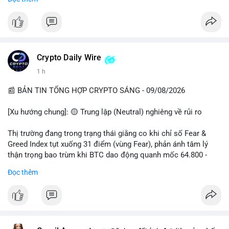
📊 Nguồn: Radar Tâm Lý Thị Trường
cổ đông vào tháng 2.
- Định chế tài chính: Delaware Life đưa BTC vào sản phẩm bảo
hiểm; Galaxy Digital lập quỹ đầu tư 100 triệu USD.
- Pháp lý: CEO Coinbase thúc đẩy khung pháp lý tại Davos; Bồ
Đào Nha chặn Polymarket.
Crypto Daily Wire
#binancesquare
#cryptonews
#btc
#eth
#sol
#xrp
1 h
$btc $eth $sol $xrp
📰 BẢN TIN TỔNG HỢP CRYPTO SÁNG - 09/08/2026
#vlikevn
#titanbot
[Xu hướng chung]: 🟡 Trung lập (Neutral) nghiêng về rủi ro
📰 Nguồn: Decrypt
Thị trường đang trong trạng thái giằng co khi chỉ số Fear &
Greed Index tụt xuống 31 điểm (vùng Fear), phản ánh tâm lý
thận trọng bao trùm khi BTC dao động quanh mốc 64.800 -
64.900 USD.
Đọc thêm
- Thị trường & Giá cả: Hoạt động cá voi diễn ra mạnh mẽ với 7
giao dịch BTC lớn được ghi nhận trong 24h qua, tổng trị giá
hơn 23,6 triệu USD. Đáng chú ý nhất là lệnh chuyển 90,94 BTC
(5,89 triệu USD) và 89,97 BTC (5,82 triệu USD), cho thấy các tổ