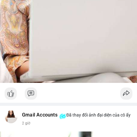
trước khi gia tăng vị thế.
Xem chi tiết các bài viết đầy đủ tại dòng thời gian của Vlike.vn!
#whalealertbtc
#feargreedindex
#bip110fork
#brazilcryptoregulation
#defitvl
Gmail Accounts
Đã thay đổi ảnh đại diện của cô ấy
2 giờ