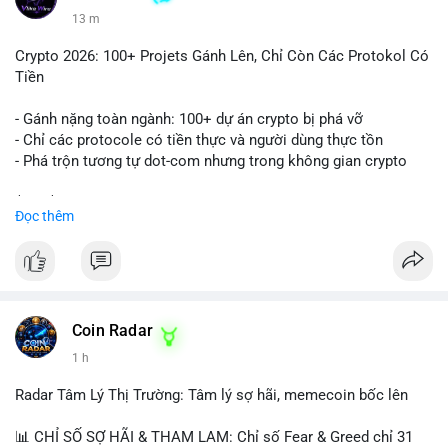
13 m
Crypto 2026: 100+ Projets Gánh Lên, Chỉ Còn Các Protokol Có
Tiền
- Gánh nặng toàn ngành: 100+ dự án crypto bị phá vỡ
- Chỉ các protocole có tiền thực và người dùng thực tồn
- Phá trộn tương tự dot-com nhưng trong không gian crypto
$btc $eth
Đọc thêm
#vlikevn
#titanbot
📰 Nguồn: CoinDesk
Coin Radar
1 h
Radar Tâm Lý Thị Trường: Tâm lý sợ hãi, memecoin bốc lên
📊 CHỈ SỐ SỢ HÃI & THAM LAM: Chỉ số Fear & Greed chỉ 31