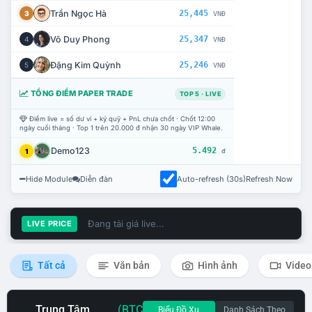
Trần Ngọc Hà
25,445
3
VNĐ
Võ Duy Phong
25,347
4
VNĐ
Đặng Kim Quỳnh
25,246
5
VNĐ
TỔNG ĐIỂM PAPER TRADE
TOP 5 · LIVE
Điểm live = số dư ví + ký quỹ + PnL chưa chốt · Chốt 12:00
ngày cuối tháng · Top 1 trên 20.000 đ nhận 30 ngày VIP Whale.
Demo123
5.492
1
đ
Hide Module
Diễn đàn
Auto-refresh (30s)
Refresh Now
Đang tải giá live...
LIVE PRICE
Tất cả
Văn bản
Hình ảnh
Video
Trung Tâm
(BTC
Biểu Đồ Xu
Danh Sách Theo