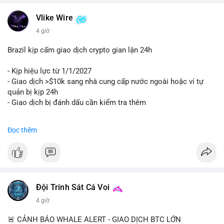
Vlike Wire
4 giờ
Brazil kịp cấm giao dịch crypto gian lận 24h
- Kịp hiệu lực từ 1/1/2027
- Giao dịch >$10k sang nhà cung cấp nước ngoài hoặc ví tự
quản bị kịp 24h
- Giao dịch bị đánh dấu cần kiểm tra thêm
#binancesquare
#cryptonews
#regulation
Đọc thêm
$btc $eth
#vlikevn
#titanbot
📰 Nguồn: Cointelegraph
Đội Trinh Sát Cá Voi
4 giờ
🚨 CẢNH BÁO WHALE ALERT - GIAO DỊCH BTC LỚN