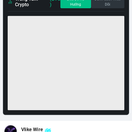
Crypto
)
Hướng
Dõi
Vlike Wire