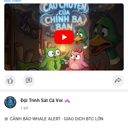
Đọc thêm
chiến lược đầu tư rõ ràng.
🎥 Xem video trực tiếp tại:
Nguồn: Cú Thông Thái
Đội Trinh Sát Cá Voi
2 giờ
🚨 CẢNH BÁO WHALE ALERT - GIAO DỊCH BTC LỚN