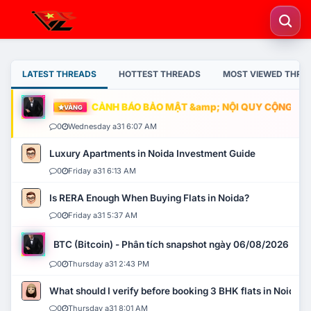
LATEST THREADS
HOTTEST THREADS
MOST VIEWED THRE
CẢNH BÁO BẢO MẬT &amp; NỘI QUY CỘNG ĐỒNG
VÀNG
0
Wednesday a31 6:07 AM
Luxury Apartments in Noida Investment Guide
0
Friday a31 6:13 AM
Is RERA Enough When Buying Flats in Noida?
0
Friday a31 5:37 AM
BTC (Bitcoin) - Phân tích snapshot ngày 06/08/2026
0
Thursday a31 2:43 PM
What should I verify before booking 3 BHK flats in Noida?
0
Thursday a31 8:01 AM