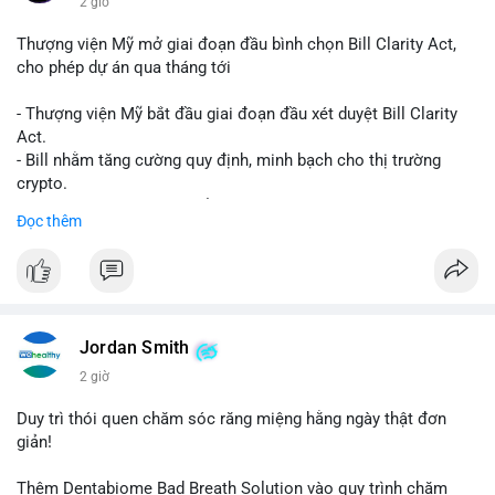
2 giờ
Thượng viện Mỹ mở giai đoạn đầu bình chọn Bill Clarity Act,
cho phép dự án qua tháng tới
- Thượng viện Mỹ bắt đầu giai đoạn đầu xét duyệt Bill Clarity
Act.
- Bill nhằm tăng cường quy định, minh bạch cho thị trường
crypto.
- Đạt 60 phiếu cần thiết để tiến tới tháng tới.
Đọc thêm
- Bill có thể ảnh hưởng pháp lý, hoạt động của các đồng tiền kỹ
thuật số.
#binancesquare
#cryptonews
#regulation
#ussenate
#clarityact
Jordan Smith
$btc $eth
2 giờ
#vlikevn
#titanbot
Duy trì thói quen chăm sóc răng miệng hằng ngày thật đơn
giản!
📰 Nguồn: CoinDesk
Thêm Dentabiome Bad Breath Solution vào quy trình chăm