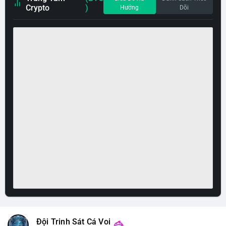
Crypto
)
Hướng
Dõi
Đội Trinh Sát Cá Voi