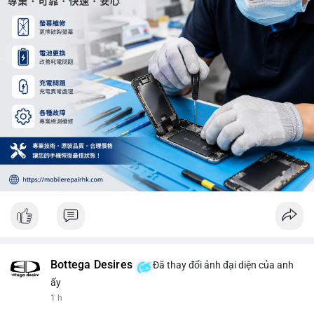
trung trong 24 giờ tới.
#12dot29btc
#vilanh
#tichluydaihan
#phienau
#btcmempool
Bottega Desires
Đã thay đổi ảnh đại diện của anh
ấy
1 h