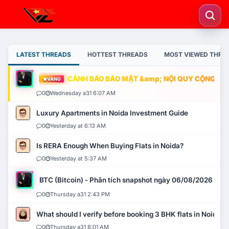
LATEST THREADS
HOTTEST THREADS
MOST VIEWED THRE
CẢNH BÁO BẢO MẬT &amp; NỘI QUY CỘNG ĐỒNG
VÀNG
0
Wednesday a31 6:07 AM
Luxury Apartments in Noida Investment Guide
0
Yesterday at 6:13 AM
Is RERA Enough When Buying Flats in Noida?
0
Yesterday at 5:37 AM
BTC (Bitcoin) - Phân tích snapshot ngày 06/08/2026
0
Thursday a31 2:43 PM
What should I verify before booking 3 BHK flats in Noida?
0
Thursday a31 8:01 AM