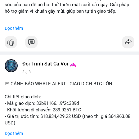
sóc của bạn để có hơi thở thơm mát suốt cả ngày. Giải pháp
hỗ trợ giảm vi khuẩn gây mùi, giúp bạn tự tin giao tiếp.
Bắt đầu ngay hôm nay với bước chăm sóc nhỏ nhưng hiệu quả
Đọc thêm
lớn cho nụ cười khỏe mạnh.
#dentabiome
#badbreathsolution
#hoithothommat
#chamsocrangmieng
#suckhoerangmieng
#nucuoitutin
Đội Trinh Sát Cá Voi
3 giờ
🚨 CẢNH BÁO WHALE ALERT - GIAO DỊCH BTC LỚN
Chi tiết giao dịch:
- Mã giao dịch: 33b91166...9f2c389d
- Khối lượng di chuyển: 289.9251 BTC
- Giá trị ước tính: $18,834,429.22 USD (theo thị giá $64,963.08
USD)
- Thời gian: 08:19:30 2026-08-08 UTC
Đọc thêm