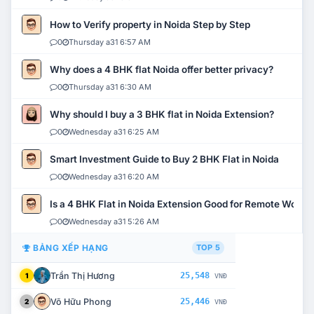
How to Verify property in Noida Step by Step
0
Thursday a31 6:57 AM
Why does a 4 BHK flat Noida offer better privacy?
0
Thursday a31 6:30 AM
Why should I buy a 3 BHK flat in Noida Extension?
0
Wednesday a31 6:25 AM
Smart Investment Guide to Buy 2 BHK Flat in Noida
0
Wednesday a31 6:20 AM
Is a 4 BHK Flat in Noida Extension Good for Remote Work?
0
Wednesday a31 5:26 AM
BẢNG XẾP HẠNG
TOP 5
Trần Thị Hương
25,548
1
VNĐ
Võ Hữu Phong
25,446
2
VNĐ