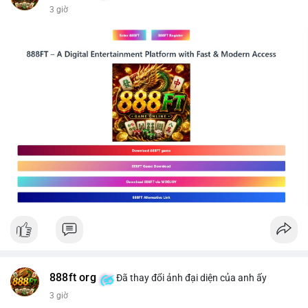
3 giờ
📰 Nguồn: CoinDesk
888ft org
Đã thay đổi ảnh đại diện của anh ấy
3 giờ