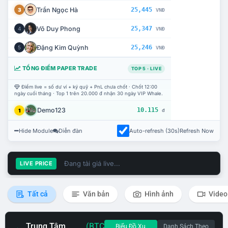
Trần Ngọc Hà
25,445
3
VNĐ
Võ Duy Phong
25,347
4
VNĐ
Đặng Kim Quỳnh
25,246
5
VNĐ
TỔNG ĐIỂM PAPER TRADE
TOP 5 · LIVE
Điểm live = số dư ví + ký quỹ + PnL chưa chốt · Chốt 12:00
ngày cuối tháng · Top 1 trên 20.000 đ nhận 30 ngày VIP Whale.
Demo123
10.115
1
đ
Hide Module
Diễn đàn
Auto-refresh (30s)
Refresh Now
Đang tải giá live...
LIVE PRICE
Tất cả
Văn bản
Hình ảnh
Video
Trung Tâm
(BTC
Biểu Đồ Xu
Danh Sách Theo