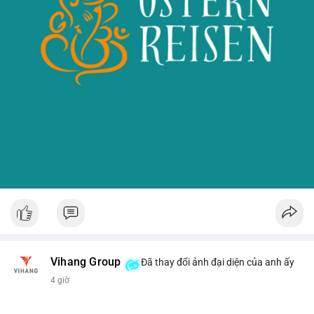
Vihang Group
Đã thay đổi ảnh đại diện của anh ấy
4 giờ