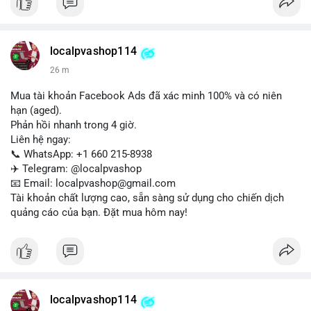
Liên hệ ngay để được tư vấn:
📞 WhatsApp: +1 660 215-8938
✈️ Telegram: @localpvashop
localpvashop114
📧 Email: localpvashop@gmail.com
26 m
Mua tài khoản Facebook Ads đã xác minh 100% và có niên
hạn (aged).
Phản hồi nhanh trong 4 giờ.
Liên hệ ngay:
📞 WhatsApp: +1 660 215-8938
✈️ Telegram: @localpvashop
📧 Email: localpvashop@gmail.com
Tài khoản chất lượng cao, sẵn sàng sử dụng cho chiến dịch
quảng cáo của bạn. Đặt mua hôm nay!
localpvashop114