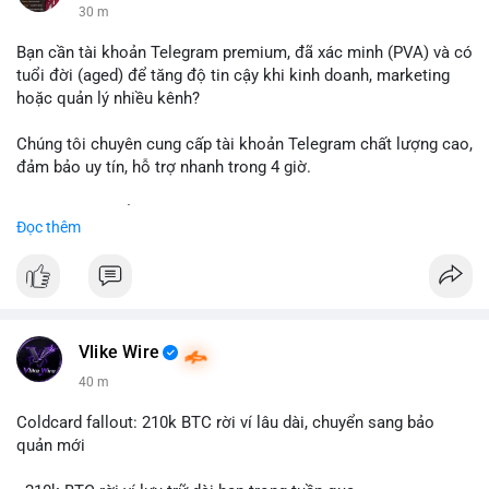
30 m
Bạn cần tài khoản Telegram premium, đã xác minh (PVA) và có
tuổi đời (aged) để tăng độ tin cậy khi kinh doanh, marketing
hoặc quản lý nhiều kênh?
Chúng tôi chuyên cung cấp tài khoản Telegram chất lượng cao,
đảm bảo uy tín, hỗ trợ nhanh trong 4 giờ.
Liên hệ ngay để được tư vấn và nhận ưu đãi:
Đọc thêm
📞 WhatsApp: +1 660 215-8938
✈️ Telegram: @localpvashop
📧 Email: localpvashop@gmail.com
Đặt mua ngay hôm nay để sở hữu tài khoản Telegram
premium, PVA, aged với giá tốt nhất!
Vlike Wire
40 m
Coldcard fallout: 210k BTC rời ví lâu dài, chuyển sang bảo
quản mới