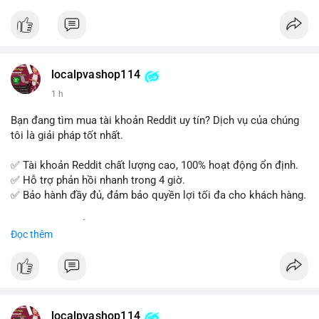
tế và lớp học trực tuyến linh hoạt.
Xây dựng nền tảng kiến thức AML vững chắc và tự tin bước
vào kỳ thi CAMS với sự chuẩn bị tốt nhất.
localpvashop114
Đăng ký ngay hôm nay để nâng cao năng lực và mở rộng cơ
1 h
hội nghề nghiệp trong lĩnh vực tài chính!
Bạn đang tìm mua tài khoản Reddit uy tín? Dịch vụ của chúng
tôi là giải pháp tốt nhất.
✅ Tài khoản Reddit chất lượng cao, 100% hoạt động ổn định.
✅ Hỗ trợ phản hồi nhanh trong 4 giờ.
✅ Bảo hành đầy đủ, đảm bảo quyền lợi tối đa cho khách hàng.
Liên hệ ngay để được tư vấn và đặt mua:
Đọc thêm
📞 WhatsApp: +1 660 215-8938
✈️ Telegram: @localpvashop
📧 Email: localpvashop@gmail.com
Mua tài khoản Reddit ngay hôm nay để phát triển chiến dịch
của bạn!
localpvashop114