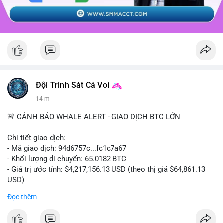
Đội Trinh Sát Cá Voi
14 m
🚨 CẢNH BÁO WHALE ALERT - GIAO DỊCH BTC LỚN
Chi tiết giao dịch:
- Mã giao dịch: 94d6757c...fc1c7a67
- Khối lượng di chuyển: 65.0182 BTC
- Giá trị ước tính: $4,217,156.13 USD (theo thị giá $64,861.13
USD)
- Thời gian: 10:19:40 2026-08-07 UTC
Đọc thêm
Nhận định phân tích: Giao dịch 65.0182 BTC trị giá hơn 4.2
triệu USD được thực hiện trong phiên châu Á cho thấy dấu hiệu