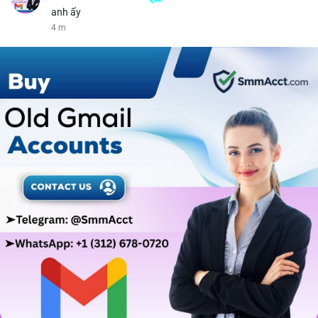
anh ấy
4 m