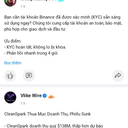
1 h
Bạn cần tài khoản Binance đã được xác minh (KYC) sẵn sàng
sử dụng ngay? Chúng tôi cung cấp tài khoản an toàn, bảo mật,
phù hợp cho giao dịch và đầu tư.
Ưu điểm:
- KYC hoàn tất, không lo bị khóa.
- Phản hồi nhanh trong 4 giờ.
- Hỗ trợ tận tình 24/7.
Đọc thêm
Liên hệ ngay để được tư vấn:
📞 WhatsApp: +1 660 215-8938
✈️ Telegram: @localpvashop
Vlike Wire
1 h
CleanSpark Thua Mục Doanh Thu, Phiếu Sunk
- CleanSpark doanh thu quý $138M, thấp hơn dự báo