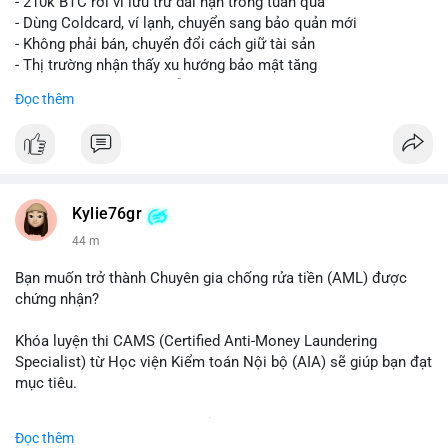
- 210k BTC rời ví lưu trữ dài hạn trong tuần qua
- Dùng Coldcard, ví lạnh, chuyển sang bảo quản mới
- Không phải bán, chuyển đổi cách giữ tài sản
- Thị trường nhận thấy xu hướng bảo mật tăng
- BTC tiếp tục giữ vị trí dẫn đầu
Đọc thêm
#binancesquare
#cryptonews
#btc
$btc
#vlikevn
#titanbot
Kylie76gr
44 m
📰 Nguồn: CoinDesk
Bạn muốn trở thành Chuyên gia chống rửa tiền (AML) được
chứng nhận?
Khóa luyện thi CAMS (Certified Anti-Money Laundering
Specialist) từ Học viện Kiểm toán Nội bộ (AIA) sẽ giúp bạn đạt
mục tiêu.
Chương trình được thiết kế bởi các chuyên gia hàng đầu, bao
Đọc thêm
gồm tài liệu toàn diện, câu hỏi thực hành, bài thi thử sát thực