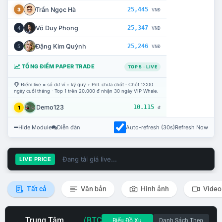
Trần Ngọc Hà
25,445
3
VNĐ
Võ Duy Phong
25,347
4
VNĐ
Đặng Kim Quỳnh
25,246
5
VNĐ
TỔNG ĐIỂM PAPER TRADE
TOP 5 · LIVE
Điểm live = số dư ví + ký quỹ + PnL chưa chốt · Chốt 12:00
ngày cuối tháng · Top 1 trên 20.000 đ nhận 30 ngày VIP Whale.
Demo123
10.115
1
đ
Hide Module
Diễn đàn
Auto-refresh (30s)
Refresh Now
Đang tải giá live...
LIVE PRICE
Tất cả
Văn bản
Hình ảnh
Video
Trung Tâm
(BTC
Biểu Đồ Xu
Danh Sách Theo