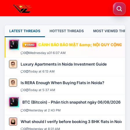
LATEST THREADS
HOTTEST THREADS
MOST VIEWED THRE
CẢNH BÁO BẢO MẬT &amp; NỘI QUY CỘNG ĐỒNG
VÀNG
0
Wednesday a31 6:07 AM
Luxury Apartments in Noida Investment Guide
0
Today at 6:13 AM
Is RERA Enough When Buying Flats in Noida?
0
Today at 5:37 AM
BTC (Bitcoin) - Phân tích snapshot ngày 06/08/2026
0
Yesterday at 2:43 PM
What should I verify before booking 3 BHK flats in Noida?
0
Yesterday at 8:01 AM