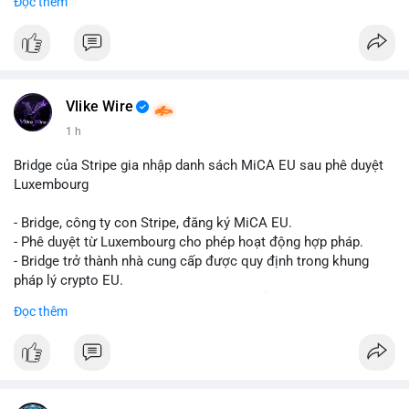
Đọc thêm
Liên hệ ngay để được tư vấn và sở hữu tài khoản ngay hôm
nay:
📞 WhatsApp: +1 660 215-8938
✈️ Telegram: @localpvashop
📧 Email: localpvashop@gmail.com
Vlike Wire
1 h
Bridge của Stripe gia nhập danh sách MiCA EU sau phê duyệt
Luxembourg
- Bridge, công ty con Stripe, đăng ký MiCA EU.
- Phê duyệt từ Luxembourg cho phép hoạt động hợp pháp.
- Bridge trở thành nhà cung cấp được quy định trong khung
pháp lý crypto EU.
- Tác động: tăng tính minh bạch, uy tín, mở rộng dịch vụ crypto.
Đọc thêm
#binancesquare
#cryptonews
#mica
#stripe
#bridge
#eu
#luxembourg
$btc $eth