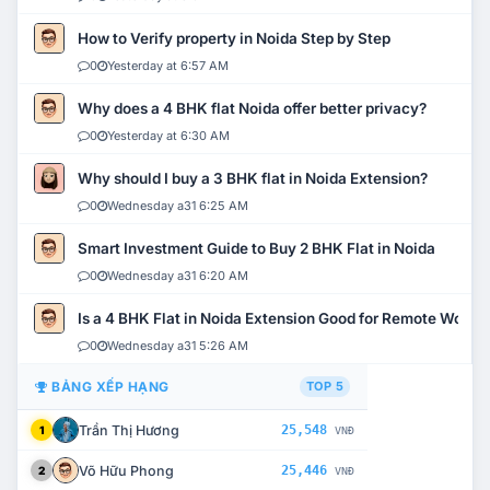
How to Verify property in Noida Step by Step
0
Yesterday at 6:57 AM
Why does a 4 BHK flat Noida offer better privacy?
0
Yesterday at 6:30 AM
Why should I buy a 3 BHK flat in Noida Extension?
0
Wednesday a31 6:25 AM
Smart Investment Guide to Buy 2 BHK Flat in Noida
0
Wednesday a31 6:20 AM
Is a 4 BHK Flat in Noida Extension Good for Remote Work?
0
Wednesday a31 5:26 AM
BẢNG XẾP HẠNG
TOP 5
Trần Thị Hương
25,548
1
VNĐ
Võ Hữu Phong
25,446
2
VNĐ