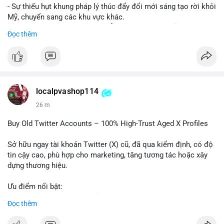
- Sự thiếu hụt khung pháp lý thúc đẩy đổi mới sáng tạo rời khỏi
Mỹ, chuyển sang các khu vực khác.
- Các trung tâm tài chính châu Á có cơ hội chiếm lĩnh thị
Đọc thêm
trường khi Mỹ còn đang lúng túng về luật pháp.
#binancesquare
#cryptonews
#regulation
#asia
#blockchain
$btc $eth
localpvashop114
#vlikevn
#titanbot
26 m
📰 Nguồn: Cointelegraph
Buy Old Twitter Accounts – 100% High-Trust Aged X Profiles
Sở hữu ngay tài khoản Twitter (X) cũ, đã qua kiểm định, có độ
tin cậy cao, phù hợp cho marketing, tăng tương tác hoặc xây
dựng thương hiệu.
Ưu điểm nổi bật:
- Tài khoản aged, có lịch sử hoạt động lâu năm
Đọc thêm
- Hồ sơ hoàn chỉnh, giảm nguy cơ bị khóa
- Hỗ trợ 24/7, phản hồi nhanh chóng