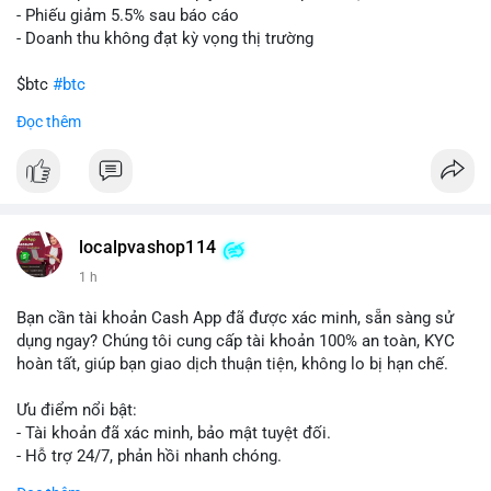
- Phiếu giảm 5.5% sau báo cáo
- Doanh thu không đạt kỳ vọng thị trường
$btc
#btc
Đọc thêm
#vlikevn
#titanbot
📰 Nguồn: Cointelegraph
localpvashop114
1 h
Bạn cần tài khoản Cash App đã được xác minh, sẵn sàng sử
dụng ngay? Chúng tôi cung cấp tài khoản 100% an toàn, KYC
hoàn tất, giúp bạn giao dịch thuận tiện, không lo bị hạn chế.
Ưu điểm nổi bật:
- Tài khoản đã xác minh, bảo mật tuyệt đối.
- Hỗ trợ 24/7, phản hồi nhanh chóng.
- Giao dịch minh bạch, đáng tin cậy.