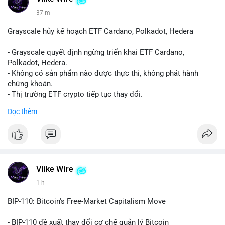
37 m
Grayscale hủy kế hoạch ETF Cardano, Polkadot, Hedera
- Grayscale quyết định ngừng triển khai ETF Cardano,
Polkadot, Hedera.
- Không có sản phẩm nào được thực thi, không phát hành
chứng khoán.
- Thị trường ETF crypto tiếp tục thay đổi.
#binancesquare
#cryptonews
#ada
#dot
#hbar
Đọc thêm
$ada $dot $hbar
#vlikevn
#titanbot
📰 Nguồn: CoinDesk
Vlike Wire
1 h
BIP-110: Bitcoin's Free-Market Capitalism Move
- BIP-110 đề xuất thay đổi cơ chế quản lý Bitcoin