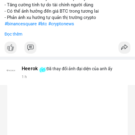
- Tăng cường tính tự do tài chính người dùng
- Có thể ảnh hưởng đến giá BTC trong tương lai
- Phản ánh xu hướng tự quản thị trường crypto
#binancesquare
#btc
#cryptonews
Đọc thêm
$btc
#vlikevn
#titanbot
📰 Nguồn: CoinDesk
Heerok
Đã thay đổi ảnh đại diện của anh ấy
1 h