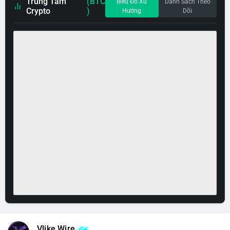
Trung Tâm
(BTC
Biểu Đồ Xu
Danh Sách Theo
Crypto
)
Hướng
Dõi
Vlike Wire