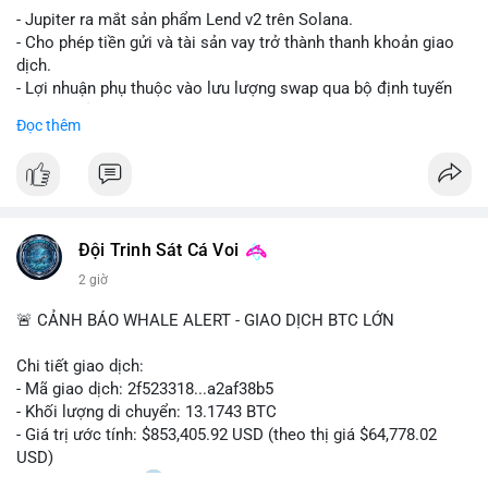
- Jupiter ra mắt sản phẩm Lend v2 trên Solana.
- Cho phép tiền gửi và tài sản vay trở thành thanh khoản giao
dịch.
- Lợi nhuận phụ thuộc vào lưu lượng swap qua bộ định tuyến
(router) của Jupiter.
Đọc thêm
- Tăng hiệu quả sử dụng vốn cho người dùng.
#solana
#jupiter
#sol
#defi
#binancesquare
$sol
Đội Trinh Sát Cá Voi
#vlikevn
#titanbot
2 giờ
📰 Nguồn: CoinDesk
🚨 CẢNH BÁO WHALE ALERT - GIAO DỊCH BTC LỚN
Chi tiết giao dịch:
- Mã giao dịch: 2f523318...a2af38b5
- Khối lượng di chuyển: 13.1743 BTC
- Giá trị ước tính: $853,405.92 USD (theo thị giá $64,778.02
USD)
- Thời gian: 14:20
2 2026-08-10 UTC