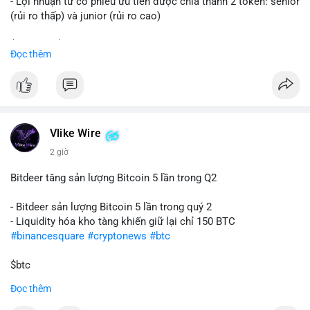
- Lợi nhuận từ cổ phiếu ưu tiên được chia thành 2 token: senior
(rủi ro thấp) và junior (rủi ro cao)
$sol
#sol
$strc
#strc
Đọc thêm
#vlikevn
#titanbot
📰 Nguồn: CoinDesk
Vlike Wire
2 giờ
Bitdeer tăng sản lượng Bitcoin 5 lần trong Q2
- Bitdeer sản lượng Bitcoin 5 lần trong quý 2
- Liquidity hóa kho tàng khiến giữ lại chỉ 150 BTC
#binancesquare
#cryptonews
#btc
$btc
Đọc thêm
#vlikevn
#titanbot