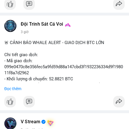
📰 Nguồn: Cointelegraph
Đội Trinh Sát Cá Voi
3 giờ
🚨 CẢNH BÁO WHALE ALERT - GIAO DỊCH BTC LỚN
Chi tiết giao dịch:
- Mã giao dịch:
099e0470c8e356fec5a9fd59d88a147cbd3f1932236334d9f1980
11f8a7d2962
- Khối lượng di chuyển: 52.8821 BTC
- Giá trị ước tính: $3,434,742.21 USD (theo thị giá $64,951.00
Đọc thêm
USD)
- Thời gian: 13:19:49 2026-08-10 UTC
Nhận định phân tích hành vi của Cá voi dựa trên giao dịch này:
Khối lượng 52.88 BTC tương đương hơn 3.4 triệu USD được di
chuyển trong một giao dịch duy nhất, cho thấy chủ sở hữu là tổ
V Stream
chức hoặc cá nhân sở hữu tài sản lớn. Hành vi này diễn ra