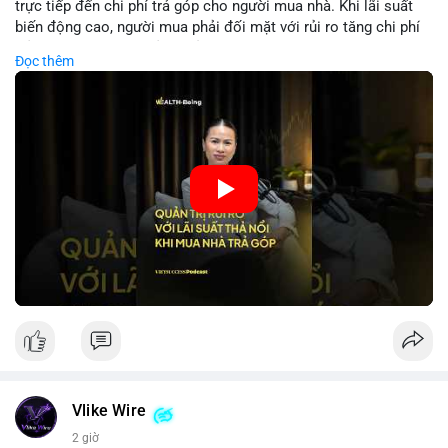
trực tiếp đến chi phí trả góp cho người mua nhà. Khi lãi suất
biến động cao, người mua phải đối mặt với rủi ro tăng chi phí
trả nợ không ngờ. Quản lý rủi ro cần bao gồm phân tích xu
Đọc thêm
hướng lãi suất, lựa chọn sản phẩm trả góp có tính bảo hiểm,
hoặc sử dụng tài chính cá nhân để ổn định chi phí. Các nhà
đầu tư cần theo dõi chính sách tiền tệ để đưa ra quyết định
mua nhà phù hợp.
🎥 Xem video trực tiếp tại:
Nguồn: VIETSUCCESS
Vlike Wire
2 giờ