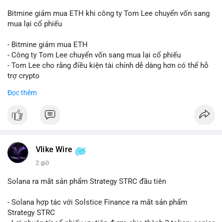
Bitmine giảm mua ETH khi công ty Tom Lee chuyển vốn sang
mua lại cổ phiếu
- Bitmine giảm mua ETH
- Công ty Tom Lee chuyển vốn sang mua lại cổ phiếu
- Tom Lee cho rằng điều kiện tài chính dễ dàng hơn có thể hỗ
trợ crypto
- CLARITY Act không đạt thăm dò trong Thượng viện trước kỳ
Đọc thêm
nghỉ tháng 8
#binancesquare
#cryptonews
#eth
$eth
Vlike Wire
#vlikevn
#titanbot
2 giờ
📰 Nguồn: CoinDesk
Solana ra mắt sản phẩm Strategy STRC đầu tiên
- Solana hợp tác với Solstice Finance ra mắt sản phẩm
Strategy STRC