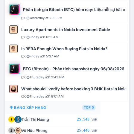
Phân tích giá Bitcoin (BTC) hôm nay: Liệu nỗi sợ hãi có mở 
0
Yesterday at 2:33 PM
Luxury Apartments in Noida Investment Guide
0
Friday a31 6:13 AM
Is RERA Enough When Buying Flats in Noida?
0
Friday a31 5:37 AM
BTC (Bitcoin) - Phân tích snapshot ngày 06/08/2026
0
Thursday a31 2:43 PM
What should I verify before booking 3 BHK flats in Noida?
0
Thursday a31 8:01 AM
BẢNG XẾP HẠNG
TOP 5
Trần Thị Hương
25,548
1
VNĐ
Võ Hữu Phong
25,446
2
VNĐ