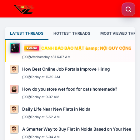
LATEST THREADS
HOTTEST THREADS
MOST VIEWED THRE
CẢNH BÁO BẢO MẬT &amp; NỘI QUY CỘNG ĐỒNG
VÀNG
0
Wednesday a31 6:07 AM
How Best Online Job Portals Improve Hiring
0
Today at 11:39 AM
How do you store wet food for cats homemade?
0
Today at 9:07 AM
Daily Life Near New Flats in Noida
0
Today at 5:52 AM
A Smarter Way to Buy Flat in Noida Based on Your Needs
0
Today at 5:04 AM