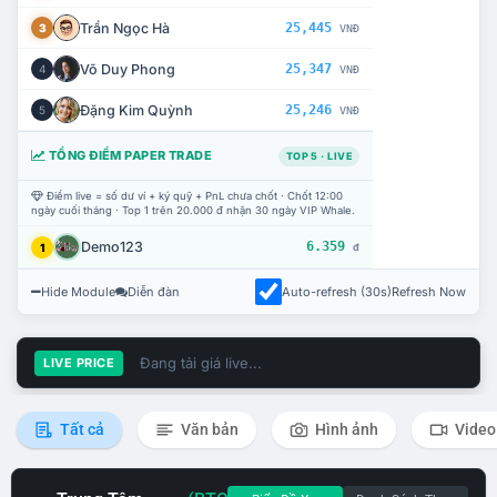
Trần Ngọc Hà
25,445
3
VNĐ
Võ Duy Phong
25,347
4
VNĐ
Đặng Kim Quỳnh
25,246
5
VNĐ
TỔNG ĐIỂM PAPER TRADE
TOP 5 · LIVE
Điểm live = số dư ví + ký quỹ + PnL chưa chốt · Chốt 12:00
ngày cuối tháng · Top 1 trên 20.000 đ nhận 30 ngày VIP Whale.
Demo123
6.359
1
đ
Hide Module
Diễn đàn
Auto-refresh (30s)
Refresh Now
Đang tải giá live...
LIVE PRICE
Tất cả
Văn bản
Hình ảnh
Video