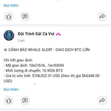
Sự tăng trưởng này được thúc đẩy bởi nhu cầu ngày càng cao
Đọc thêm
trong các lĩnh vực ô tô, logistics và thiết bị thông minh.
Doanh nghiệp cần theo dõi xu hướng này để nắm bắt cơ hội
đầu tư và phát triển giải pháp kết nối tiên tiến.
Đội Trinh Sát Cá Voi
2 giờ
🚨 CẢNH BÁO WHALE ALERT - GIAO DỊCH BTC LỚN
Chi tiết giao dịch:
- Mã giao dịch: 10e21b1b...1ec9d344
- Khối lượng di chuyển: 10.9026 BTC
- Giá trị ước tính: $706,922.31 USD (theo thị giá $64,840.00
USD)
- Thời gian: 18:20
0 2026-08-07 UTC
Đọc thêm
Nhận định phân tích:
Giao dịch 10.9 BTC trị giá hơn 706 nghìn USD được thực hiện
trong khung giờ thanh khoản mỏng (giờ châu Á) cho thấy chủ