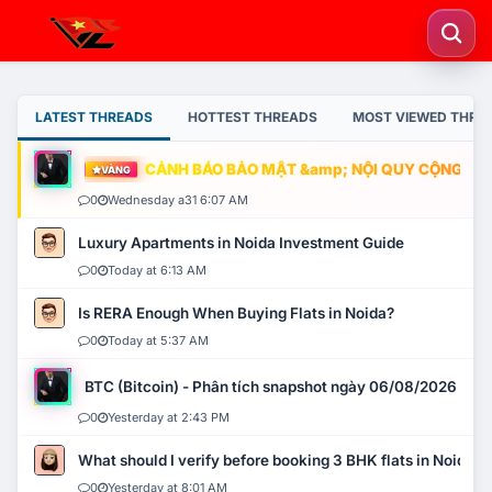
LATEST THREADS
HOTTEST THREADS
MOST VIEWED THRE
CẢNH BÁO BẢO MẬT &amp; NỘI QUY CỘNG ĐỒNG
VÀNG
0
Wednesday a31 6:07 AM
Luxury Apartments in Noida Investment Guide
0
Today at 6:13 AM
Is RERA Enough When Buying Flats in Noida?
0
Today at 5:37 AM
BTC (Bitcoin) - Phân tích snapshot ngày 06/08/2026
0
Yesterday at 2:43 PM
What should I verify before booking 3 BHK flats in Noida?
0
Yesterday at 8:01 AM