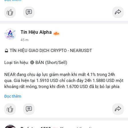
- Tác động: rủi ro cho thị trường crypto, tăng áp lực pháp lý.
#binancesquare
#cryptonews
#ofac
#ussanctions
#iran
$btc $eth
Tín Hiệu Alpha
#vlikevn
#titanbot
45 m
📰 Nguồn: Cointelegraph
🔮 TÍN HIỆU GIAO DỊCH CRYPTO - NEARUSDT
Loại tín hiệu: 🔴 BÁN (Short/Sell)
NEAR đang chịu áp lực giảm mạnh khi mất 4.1% trong 24h
qua. Giá hiện tại 1.5910 USD chỉ cách đáy 24h 1.5880 USD một
khoảng rất mỏng, trong khi đỉnh 1.6700 USD đã bị bỏ lại phía
sau. Biên độ dao động ngày đạt 4.9%, cho thấy phe bán đang
Đọc thêm
kiểm soát hoàn toàn. Khối lượng giao dịch 10.29 triệu NEAR
không đủ lớn để tạo lực đỡ, xác nhận xu hướng đi xuống đang
tiếp diễn.
Khuyến nghị giao dịch: