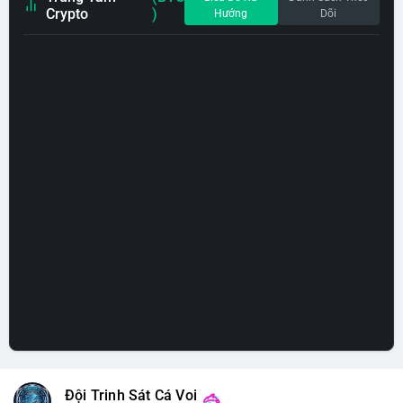
Crypto
)
Hướng
Dõi
Đội Trinh Sát Cá Voi