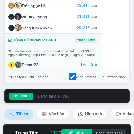
Trần Ngọc Hà
25,445
3
VNĐ
Võ Duy Phong
25,347
4
VNĐ
Đặng Kim Quỳnh
25,246
5
VNĐ
TỔNG ĐIỂM PAPER TRADE
TOP 5 · LIVE
Điểm live = số dư ví + ký quỹ + PnL chưa chốt · Chốt 12:00
ngày cuối tháng · Top 1 trên 20.000 đ nhận 30 ngày VIP Whale.
Demo123
10.115
1
đ
Hide Module
Diễn đàn
Auto-refresh (30s)
Refresh Now
Đang tải giá live...
LIVE PRICE
Tất cả
Văn bản
Hình ảnh
Video
Trung Tâm
(BTC
Biểu Đồ Xu
Danh Sách Theo