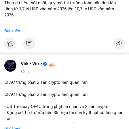
Theo dữ liệu mới nhất, quy mô thị trường toàn cầu dự kiến
Lời khuyên: Nhà đầu tư nhỏ lẻ nên quan sát thêm 2-4 giờ sau
tăng từ 1,7 tỷ USD vào năm 2026 lên 10,7 tỷ USD vào năm
khi giao dịch được xác nhận, tránh hành động theo cảm xúc.
2036.
Xác minh địa chỉ ví đích trước khi đưa ra quyết định vào lệnh,
ưu tiên quản trị rủi ro trong giai đoạn biến động mạnh.
Mức tăng trưởng này tương ứng với tốc độ tăng trưởng kép
Đọc thêm
hàng năm (CAGR) ấn tượng lên tới 20,2%.
#99dot6btc
#capvoichuyentien
#vilanhtichluy
#aplucban
#btcmempool65k
Điều gì đang thúc đẩy sự tăng trưởng vượt bậc này? Hãy cùng
theo dõi các phân tích chuyên sâu về xu hướng công nghệ và
nhu cầu thị trường trong thời gian tới.
Vlike Wire
30 m
OFAC trừng phạt 2 sàn crypto liên quan Iran
OFAC trừng phạt 2 sàn crypto liên quan Iran
- US Treasury OFAC trừng phạt cá nhân và 2 sàn crypto.
- Động cơ: hỗ trợ rửa tiền $5 triệu tài sản kỹ thuật số liên quan
Iran.
- Các sàn bị cấm hoạt động, tài khoản bị khóa.
Đọc thêm