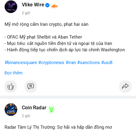
Vlike Wire
2 giờ
Mỹ mở rộng cấm Iran crypto, phạt hai sàn
- OFAC Mỹ phạt Shelbit và Aban Tether
- Mục tiêu: cắt nguồn tiền điện tử và ngoại tệ của Iran
- Hành động tiếp tục chiến dịch áp lực tài chính Washington
#binancesquare
#cryptonews
#iran
#sanctions
#usdt
Đọc thêm
$usdt
#vlikevn
#titanbot
📰 Nguồn: CoinDesk
Coin Radar
2 giờ
Radar Tâm Lý Thị Trường: Sợ hãi và hấp dẫn đồng mơ