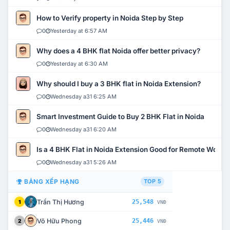
How to Verify property in Noida Step by Step
0
Yesterday at 6:57 AM
Why does a 4 BHK flat Noida offer better privacy?
0
Yesterday at 6:30 AM
Why should I buy a 3 BHK flat in Noida Extension?
0
Wednesday a31 6:25 AM
Smart Investment Guide to Buy 2 BHK Flat in Noida
0
Wednesday a31 6:20 AM
Is a 4 BHK Flat in Noida Extension Good for Remote Work?
0
Wednesday a31 5:26 AM
BẢNG XẾP HẠNG
TOP 5
Trần Thị Hương
25,548
1
VNĐ
Võ Hữu Phong
25,446
2
VNĐ