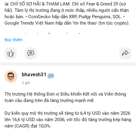
📊 CHỈ SỐ SỢ HÃI & THAM LAM: Chỉ số Fear & Greed 29 (sợ
hãi). Tâm lý thị trường đang ở mức thấp, nhiều người cẩn thận
hoặc bán. • CoinGecko hấp dẫn XRP, Pudgy Penguins, SOL. •
Google Trends Việt Nam hấp dẫn 'tin the thao' (tin tức crypto).
📈 XU HƯỚNG TÌM KIẾM & THẢO LUẬN: • XRP, SOL, PENGU,
Đọc thêm
ONDO, CASHCAT. • Chủ đề 'tô thị ty na' (tỷ giá) và 'giao thông'
(giao thông tài chính). • Bàn tán Binance Square tập trung vào
BTC breakout và lệnh long/short.
💬 DÒNG CHẢY TIN TỨC & TRUYỀN THÔNG: • Trump khẳng
định crypto là 'vấn đề lớn' giúp giảm áp lực USD. • Binance hỗ
bhavesh31
trợ cổ phiếu Apple/IBM. • Bài đăng hấp dẫn về $HFT, $SKYAI,
2 giờ
$BICO. • Tin nhắn cảnh báo về hack North Korea (Bybit).
Thị trường Hệ thống Đơn vị Điều khiển Kết nối và Viễn thông
💡 NHẬN ĐỊNH & KHUYẾN NGHỊ: Tâm lý thị trường đang phân
toàn cầu đang trên đà tăng trưởng mạnh mẽ.
cực. Sợ hãi do chỉ số thấp, nhưng hấp dẫn từ xu hướng meme
coin (PENGU, CASHCAT) và tin cậy từ các dự án lớn (BTC,
Dự kiến quy mô thị trường sẽ tăng từ 6,4 tỷ USD vào năm 2026
SOL). Rủi ro tăng nếu không có thông tin rõ ràng về quy định.
lên 16,6 tỷ USD vào năm 2036, với tốc độ tăng trưởng kép hàng
năm (CAGR) đạt 10,0%.
📊 Nguồn: Radar Tâm Lý Thị Trường