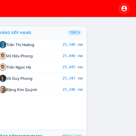
BẢNG XẾP HẠNG
TOP 5
Trần Thị Hương
25,548
VNĐ
À CHẾ TÀI XỬ LÝ VI PHẠM
Võ Hữu Phong
25,446
VNĐ
Trần Ngọc Hà
25,445
VNĐ
Võ Duy Phong
25,347
VNĐ
Đặng Kim Quỳnh
25,246
VNĐ