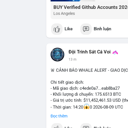
BUY Verified Github Accounts 202
Los Angeles
Like
Bình luận
Đội Trinh Sát Cá Voi
13 m
🚨 CẢNH BÁO WHALE ALERT - GIAO DỊ
Chi tiết giao dịch:
- Mã giao dịch: c4ede0a7...eab8ba27
- Khối lượng di chuyển: 175.6513 BTC
- Giá trị ước tính: $11,452,461.53 USD (t
- Thời gian: 14:20
0 2026-08-09 UTC
Đọc thêm
Nhận định phân tích:
Khối lượng 175.65 BTC trị giá hơn 11.45