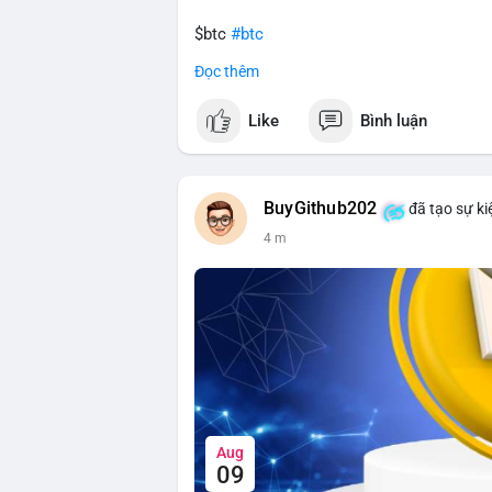
$btc
#btc
Đọc thêm
#vlikevn
#titanbot
Like
Bình luận
📰 Nguồn: CoinDesk
BuyGithub202
đã tạo sự ki
4 m
Aug
09