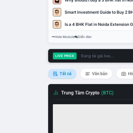
Why should I buy a 3 BHK flat in No
Smart Investment Guide to Buy 2 BH
Is a 4 BHK Flat in Noida Extension
Hide Module
Diễn đàn
Đang tải giá live...
LIVE PRICE
Tất cả
Văn bản
Hì
Trung Tâm Crypto
(BTC)