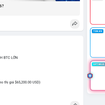
6?
TON #9
CH BTC LỚN
OPTIMUS 
heo thị giá $65,200.00 USD)
 triệu USD được phát hiện trong Mempool cho thấy