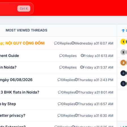
Ctrl K
MOST VIEWED THREADS
1
; NỘI QUY CỘNG ĐỒNG VLIKE.VN: HỆ THỐNG GIÁM SÁT TỰ ĐỘNG V
0
Replies
Wednesday a31 6:07 AM
2
ment Guide
0
Replies
Friday a31 6:13 AM
3
in Noida?
0
Replies
Friday a31 5:37 AM
4
t ngày 06/08/2026
0
Replies
Thursday a31 2:43 PM
5
 3 BHK flats in Noida?
0
Replies
Thursday a31 8:01 AM
p by Step
0
Replies
Thursday a31 6:57 AM
etter privacy?
0
Replies
Thursday a31 6:30 AM