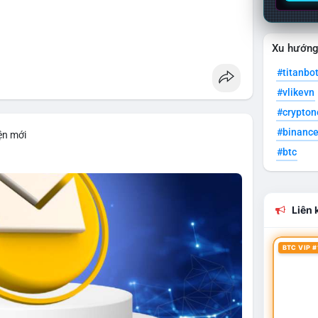
Xu hướn
#titanbo
#vlikevn
#crypto
#binanc
ện mới
#btc
Liên k
BTC VIP #