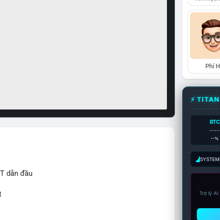
Phí 
⚡ TITA
BTC
----
--%
SYSTEM:
IT dẫn đầu
t
Trợ lý A