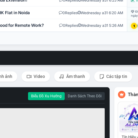
ida Extension?
0
Replies
Wednesday a31 6:25 AM
T
Đi
K Flat in Noida
0
Replies
Wednesday a31 6:20 AM
ngày
 Good for Remote Work?
0
Replies
Wednesday a31 5:26 AM
1
nh ảnh
Video
Âm thanh
Các tập tin
Thàn
Biểu Đồ Xu Hướng
Danh Sách Theo Dõi
Tín Hiệu