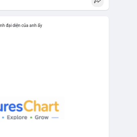
n dịch tài sản quy mô lớn. Với mức giá 65,200 USD,
o việc gom hàng vào ví lạnh nhằm tích lũy dài hạn,
h để chuẩn bị thanh khoản bán ra. Việc chưa xác
rọng, tạo áp lực tâm lý ngắn hạn lên giá BTC nếu
nh đại diện của anh ấy
n tiếp theo. Nếu BTC được chuyển đến ví sàn, hãy
 theo cảm xúc. Nếu chuyển sang ví lạnh, đây là tín
aodichlon
#mempoolbtc