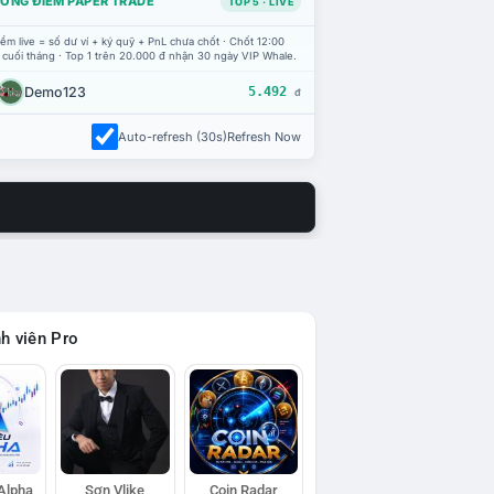
ỔNG ĐIỂM PAPER TRADE
TOP 5 · LIVE
ểm live = số dư ví + ký quỹ + PnL chưa chốt · Chốt 12:00
 cuối tháng · Top 1 trên 20.000 đ nhận 30 ngày VIP Whale.
Demo123
5.492
đ
Auto-refresh (30s)
Refresh Now
h viên Pro
 Alpha
Sơn Vlike
Coin Radar