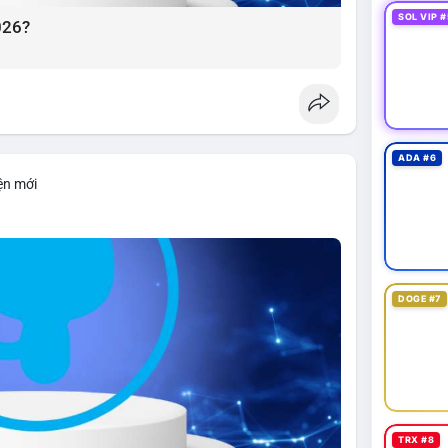
SOL VIP #
026?
ADA #6
ện mới
DOGE #7
TRX #8