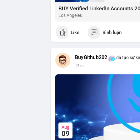
BUY Verified LinkedIn Accounts 2
Los Angeles
Like
Bình luận
BuyGithub202
đã tạo sự ki
13 m
Aug
09