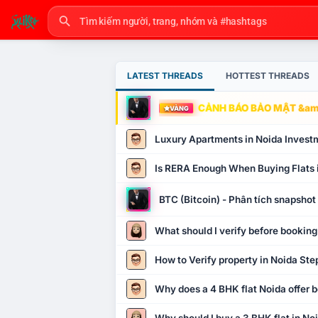
LATEST THREADS
HOTTEST THREADS
CẢNH BÁO BẢO MẬT &amp
VÀNG
Luxury Apartments in Noida Invest
Is RERA Enough When Buying Flats 
BTC (Bitcoin) - Phân tích snapsho
What should I verify before booking
How to Verify property in Noida Ste
Why does a 4 BHK flat Noida offer b