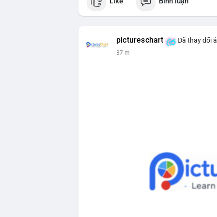
Like
Bình luận
một cá voi đang thực hiện hành vi chuyể
động thái này có thể là bước khởi đầu ch
hoặc ngược lại, chuyển lên sàn giao dịc
nhận khiến thị trường dễ phản ứng thận t
pictureschart
Đã thay đổi ả
dòng tiền này đổ vào sàn.
37 m
Lời khuyên cho nhà đầu tư nhỏ lẻ:
Theo dõi xác nhận giao dịch và dòng tiề
cân nhắc quản trị rủi ro, tránh hành động
hiệu tích cực cho xu hướng dài hạn.
#1756513btc
#vilanh
#tichluydaihan
#gi