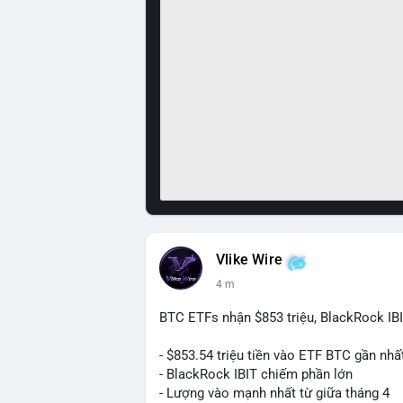
Vlike Wire
4 m
BTC ETFs nhận $853 triệu, BlackRock IB
- $853.54 triệu tiền vào ETF BTC gần nhấ
- BlackRock IBIT chiếm phần lớn
- Lượng vào mạnh nhất từ giữa tháng 4