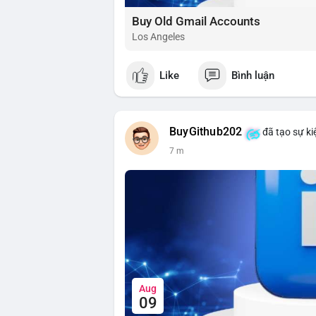
Buy Old Gmail Accounts
Los Angeles
Like
Bình luận
BuyGithub202
đã tạo sự ki
7 m
Aug
09