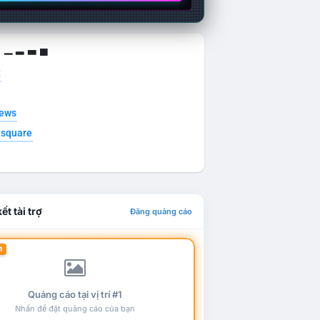
g ▁ ▂ ▃ ▄
t
news
esquare
ết tài trợ
Đăng quảng cáo
1
Quảng cáo tại vị trí #1
Nhấn để đặt quảng cáo của bạn