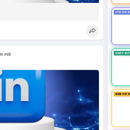
ETH VIP #
USDT VIP
ện mới
BNB VIP 