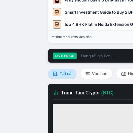
Why should I buy a 3 BHK flat in No
Smart Investment Guide to Buy 2 BH
Is a 4 BHK Flat in Noida Extension
Hide Module
Diễn đàn
Đang tải giá live...
LIVE PRICE
Tất cả
Văn bản
Hì
Trung Tâm Crypto
(BTC)