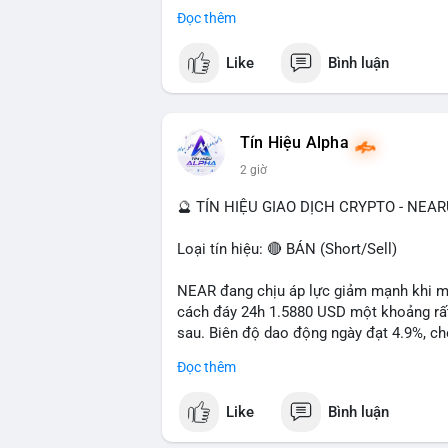
- Tác động: rủi ro cho thị trường crypto, 
Đọc thêm
#binancesquare
#cryptonews
#ofac
#us
Like
Bình luận
$btc $eth
#vlikevn
#titanbot
Tín Hiệu Alpha
2 giờ
📰 Nguồn: Cointelegraph
🔮 TÍN HIỆU GIAO DỊCH CRYPTO - NEA
Loại tín hiệu: 🔴 BÁN (Short/Sell)
NEAR đang chịu áp lực giảm mạnh khi mất
cách đáy 24h 1.5880 USD một khoảng rất 
sau. Biên độ dao động ngày đạt 4.9%, ch
lượng giao dịch 10.29 triệu NEAR không 
Đọc thêm
đang tiếp diễn.
Like
Bình luận
Khuyến nghị giao dịch:
- Vùng Entry: 1.5910 - 1.5980