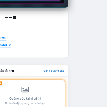
g ▁ ▂ ▃ ▄
t
news
esquare
ết tài trợ
Đăng quảng cáo
1
Quảng cáo tại vị trí #1
Nhấn để đặt quảng cáo của bạn