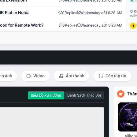
ida Extension?
0
Replies
Wednesday a31 6:25 AM
T
Đi
K Flat in Noida
0
Replies
Wednesday a31 6:20 AM
ngày
 Good for Remote Work?
0
Replies
Wednesday a31 5:26 AM
1
nh ảnh
Video
Âm thanh
Các tập tin
Thàn
Biểu Đồ Xu Hướng
Danh Sách Theo Dõi
Vlike W