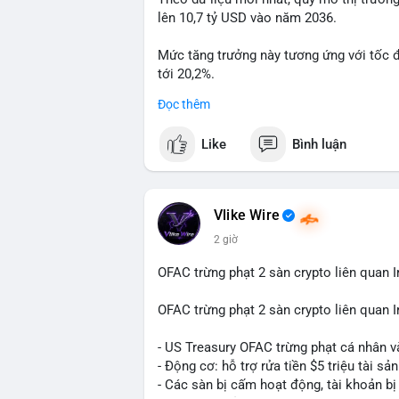
lên 10,7 tỷ USD vào năm 2036.
#99dot6btc
#capvoichuyentien
#vilanhti
Mức tăng trưởng này tương ứng với tốc 
tới 20,2%.
Đọc thêm
Điều gì đang thúc đẩy sự tăng trưởng vư
sâu về xu hướng công nghệ và nhu cầu thị
Like
Bình luận
Vlike Wire
2 giờ
OFAC trừng phạt 2 sàn crypto liên quan I
OFAC trừng phạt 2 sàn crypto liên quan I
- US Treasury OFAC trừng phạt cá nhân v
- Động cơ: hỗ trợ rửa tiền $5 triệu tài sản
- Các sàn bị cấm hoạt động, tài khoản bị