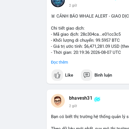
2 giờ
🚨 CẢNH BÁO WHALE ALERT - GIAO DỊ
Chi tiết giao dịch:
- Mã giao dịch: 28c304ca...e01cc3c5
- Khối lượng di chuyển: 99.5957 BTC
- Giá trị ước tính: $6,471,281.09 USD (th
- Thời gian: 20:19:36 2026-08-07 UTC
Đọc thêm
Nhận định phân tích: Khối lượng 99.6 BTC
thấy dấu hiệu chuyển tiền quy mô lớn. V
Like
Bình luận
thường gặp ở hai kịch bản: cá voi nạp lê
hoặc chuyển sang ví lạnh nhằm tích lũy 
lý thận trọng, giới đầu tư theo dõi sát d
BTC vào ví nóng sàn, khả năng cao là độn
bhavesh31
hoạt động, đó là tín hiệu gom hàng chiến
2 giờ
Lời khuyên: Nhà đầu tư nhỏ lẻ nên quan 
Bạn có biết thị trường hệ thống quản lý
tránh hành động theo cảm xúc. Xác minh đ
lệnh, ưu tiên quản trị rủi ro trong giai 
Theo dữ liệu mới nhất, quy mô thị trườn