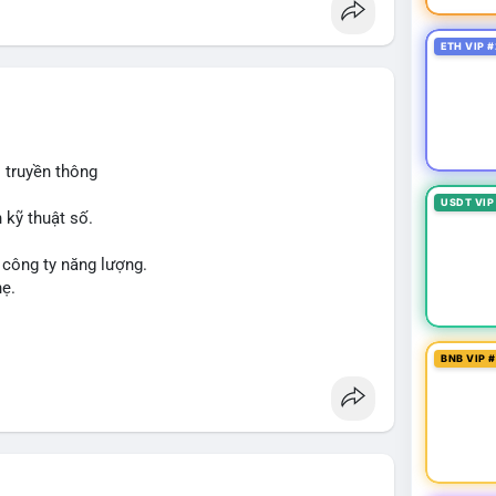
ETH VIP #
 truyền thông
USDT VIP
 kỹ thuật số.
 công ty năng lượng.
hẹ.
BNB VIP 