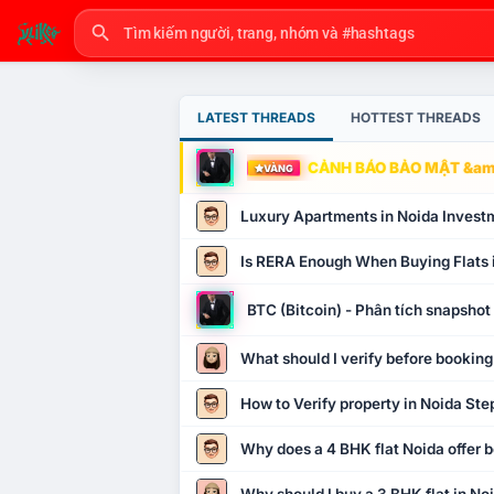
LATEST THREADS
HOTTEST THREADS
CẢNH BÁO BẢO MẬT &amp
VÀNG
Luxury Apartments in Noida Invest
Is RERA Enough When Buying Flats 
BTC (Bitcoin) - Phân tích snapsho
What should I verify before booking
How to Verify property in Noida Ste
Why does a 4 BHK flat Noida offer b