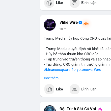
Like
Bình luận
#vlikevn
#titanbot
📰 Nguồn: CoinDesk
Vlike Wire
38 m
Trump Media hủy hợp đồng CRO, quay lại
- Trump Media quyết định rút khỏi tài sản
- Hủy bỏ thỏa thuận kho CRO của .
- Tập trung vào truyền thông và sáp nhập
- Tác động: CRO giảm, thị trường giảm n
#binancesquare
#cryptonews
#cro
Đọc thêm
$cro
Like
Bình luận
#vlikevn
#titanbot
📰 Nguồn: CoinDesk
Đội Trinh Sát Cá Voi