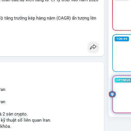
chluy
#aplucban
#btcmempool65k
độ tăng trưởng kép hàng năm (CAGR) ấn tượng lên
ợt bậc này? Hãy cùng theo dõi các phân tích chuyên
TON #9
 trường trong thời gian tới.
OPTIMUS 
ran
ran
à 2 sàn crypto.
 kỹ thuật số liên quan Iran.
 khóa.