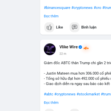
#binancesquare
#cryptonews
#cro
#tru
Đọc thêm
$cro
Like
Bình luận
#vlikevn
#titanbot
📰 Nguồn: Cointelegraph
Vlike Wire
22 m
Giám đốc ABTC thân Trump chi gần 2 tr
- Justin Mateen mua hơn 306.000 cổ phi
- Tổng sở hữu đạt hơn 492.000 cổ phiếu
- Giao dịch diễn ra ngay sau báo cáo kết
#abtc
#cryptonews
#stockmarket
#trum
Đọc thêm
$btc $eth