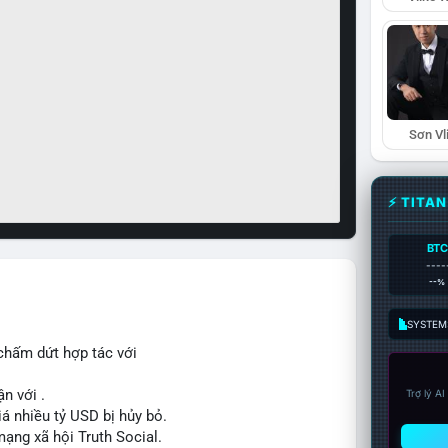
Sơn Vl
⚡ TITA
BTC
----
--%
SYSTEM:
chấm dứt hợp tác với
n với .
Trợ lý A
iá nhiều tỷ USD bị hủy bỏ.
mạng xã hội Truth Social.