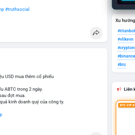
mp
#truthsocial
Xu hướn
#titanbo
#vlikevn
#crypto
#binanc
#btc
iệu USD mua thêm cổ phiếu
ếu ABTC trong 2 ngày.
Liên k
 sau đợt mua.
 quả kinh doanh quý của công ty.
BTC VIP #
p