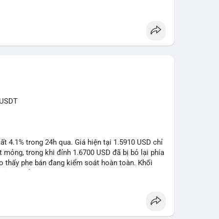
tăng áp lực pháp lý.
sanctions
#iran
RUSDT
 4.1% trong 24h qua. Giá hiện tại 1.5910 USD chỉ
mỏng, trong khi đỉnh 1.6700 USD đã bị bỏ lại phía
o thấy phe bán đang kiểm soát hoàn toàn. Khối
đủ lớn để tạo lực đỡ, xác nhận xu hướng đi xuống