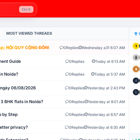
Ctrl K
MOST VIEWED THREADS
1
; NỘI QUY CỘNG ĐỒNG VLIKE.VN: HỆ THỐNG GIÁM SÁT TỰ ĐỘNG V
0
Replies
Wednesday a31 6:07 AM
2
ment Guide
0
Replies
Today at 6:13 AM
3
in Noida?
0
Replies
Today at 5:37 AM
4
t ngày 06/08/2026
0
Replies
Yesterday at 2:43 PM
5
 3 BHK flats in Noida?
0
Replies
Yesterday at 8:01 AM
p by Step
0
Replies
Yesterday at 6:57 AM
etter privacy?
0
Replies
Yesterday at 6:30 AM