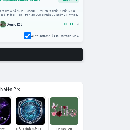
ỔNG ĐIỂM PAPER TRADE
TOP 5 · LIVE
ểm live = số dư ví + ký quỹ + PnL chưa chốt · Chốt 12:00
 cuối tháng · Top 1 trên 20.000 đ nhận 30 ngày VIP Whale.
Demo123
10.115
đ
Auto-refresh (30s)
Refresh Now
h viên Pro
ire
Đội Trinh Sát Cá Voi
Demo123