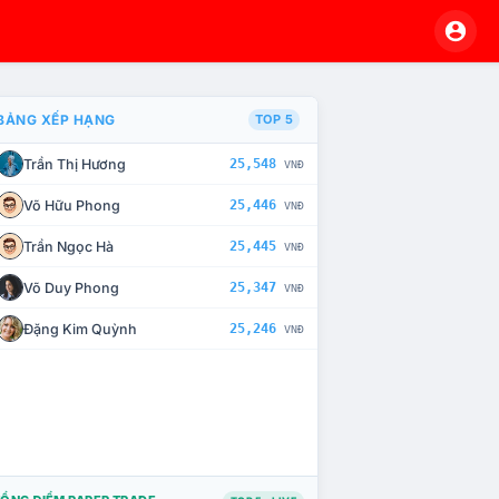
BẢNG XẾP HẠNG
TOP 5
Trần Thị Hương
25,548
VNĐ
À CHẾ TÀI XỬ LÝ VI PHẠM
Võ Hữu Phong
25,446
VNĐ
Trần Ngọc Hà
25,445
VNĐ
Võ Duy Phong
25,347
VNĐ
Đặng Kim Quỳnh
25,246
VNĐ