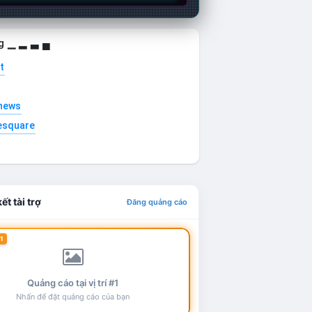
g ▁ ▂ ▃ ▄
t
news
esquare
ết tài trợ
Đăng quảng cáo
1
Quảng cáo tại vị trí #1
Nhấn để đặt quảng cáo của bạn