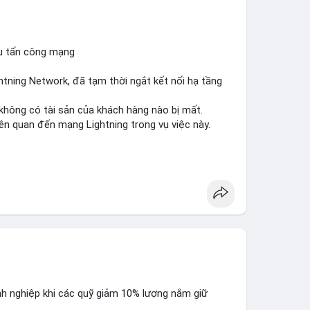
ụ tấn công mạng
ghtning Network, đã tạm thời ngắt kết nối hạ tầng
 không có tài sản của khách hàng nào bị mất.
ên quan đến mạng Lightning trong vụ việc này.
#cryptosecurity
#binancesquare
nh nghiệp khi các quỹ giảm 10% lượng nắm giữ