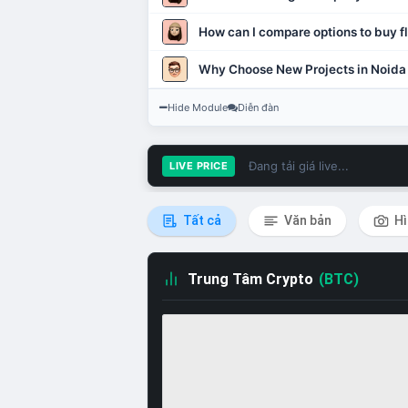
How can I compare options to buy fl
Why Choose New Projects in Noida
Hide Module
Diễn đàn
Đang tải giá live...
LIVE PRICE
Tất cả
Văn bản
Hì
Trung Tâm Crypto
(BTC)