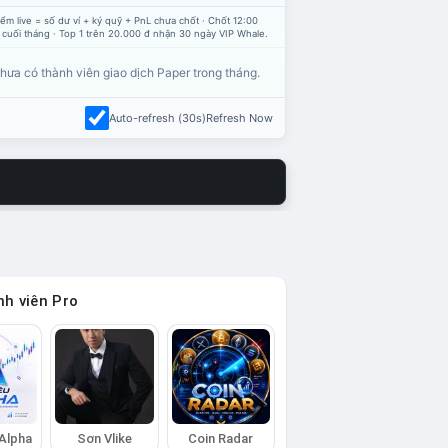
ểm live = số dư ví + ký quỹ + PnL chưa chốt · Chốt 12:00
 cuối tháng · Top 1 trên 20.000 đ nhận 30 ngày VIP Whale.
hưa có thành viên giao dịch Paper trong tháng.
Auto-refresh (30s)
Refresh Now
h viên Pro
 Alpha
Sơn Vlike
Coin Radar