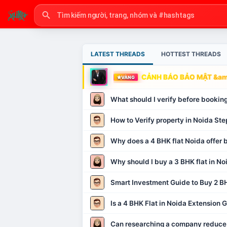
LATEST THREADS
HOTTEST THREADS
CẢNH BÁO BẢO MẬT &amp
VÀNG
What should I verify before booking
How to Verify property in Noida Ste
Why does a 4 BHK flat Noida offer b
Why should I buy a 3 BHK flat in No
Smart Investment Guide to Buy 2 BH
Is a 4 BHK Flat in Noida Extension
Can researching a company reduce