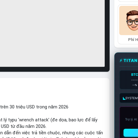
Phí 
⚡ TITA
BT
----
--%
SYSTEM:
i trên 30 triệu USD trong năm 2026
 lý typu 'wrench attack' (đe dọa, bạo lực để lấy
Trợ lý A
ệu USD từ đầu năm 2026.
ận dẫn đến việc trả tiền chuộc, nhưng các cuộc tấn