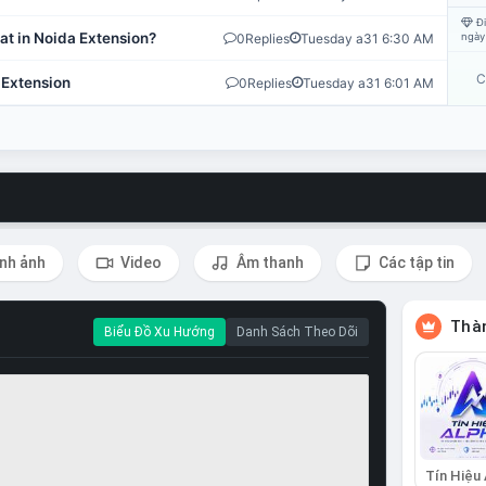
Đi
at in Noida Extension?
0
Replies
Tuesday a31 6:30 AM
ngày
C
 Extension
0
Replies
Tuesday a31 6:01 AM
nh ảnh
Video
Âm thanh
Các tập tin
Thàn
Biểu Đồ Xu Hướng
Danh Sách Theo Dõi
Tín Hiệu