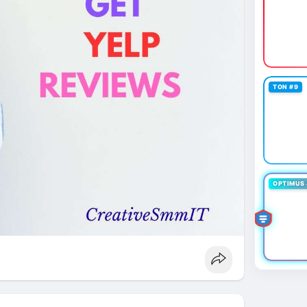
TON #9
OPTIMUS 