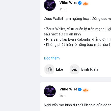
Vlike Wire
21 m
Zeus Wallet tạm ngừng hoạt động sau v
• Zeus Wallet, ví tự quản lý trên mạng Li
sau một sự cố an ninh.
• Nhà sáng lập Evan Kaloudis khẳng định
• Không phát hiện lỗ hổng bảo mật nào li
#zeuswallet
#bitcoin
#lightningnetwork
Đọc thêm
$btc
#btc
Like
Bình luận
#vlikevn
#titanbot
📰 Nguồn: Cointelegraph
Vlike Wire
36 m
Nghi vấn mô hình dự trữ Bitcoin của doa