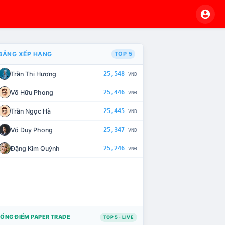
BẢNG XẾP HẠNG
TOP 5
Trần Thị Hương
25,548
VNĐ
VÀ CHẾ TÀI XỬ LÝ VI PHẠM
Võ Hữu Phong
25,446
VNĐ
Trần Ngọc Hà
25,445
VNĐ
Võ Duy Phong
25,347
VNĐ
Đặng Kim Quỳnh
25,246
VNĐ
ỔNG ĐIỂM PAPER TRADE
TOP 5 · LIVE