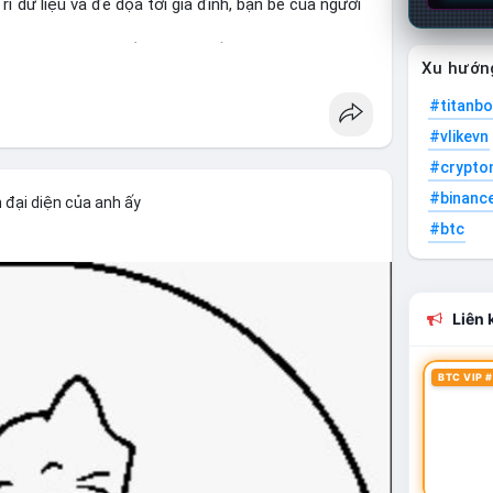
 dữ liệu và đe dọa tới gia đình, bạn bè của người
o bảo mật vật lý đối với cộng đồng crypto, đặc biệt
Xu hướn
ảo vệ cá nhân, không chỉ tập trung vào bảo mật số
#titanbo
#vlikevn
#wrenchattack
#chainalysis
#crypto
#binanc
 đại diện của anh ấy
#btc
Liên k
BTC VIP #