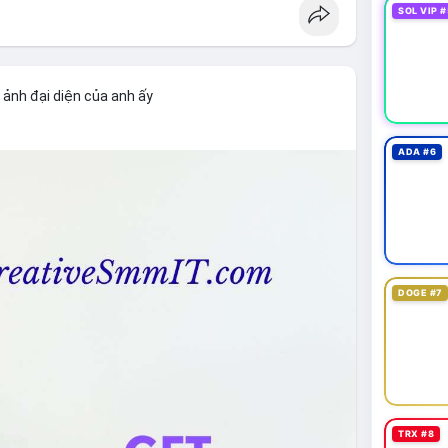
SOL VIP #
 ảnh đại diện của anh ấy
ADA #6
DOGE #7
TRX #8