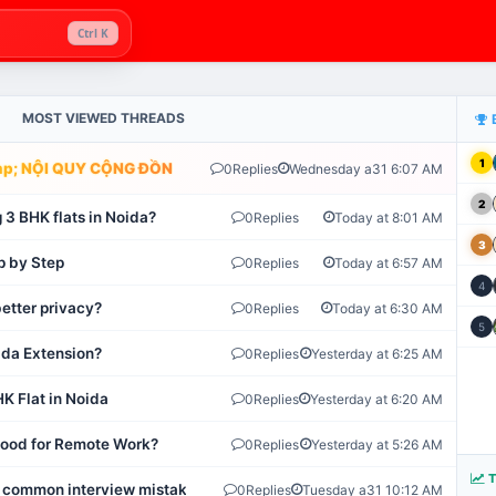
Ctrl K
MOST VIEWED THREADS
1
; NỘI QUY CỘNG ĐỒNG VLIKE.VN: HỆ THỐNG GIÁM SÁT TỰ ĐỘNG 
0
Replies
Wednesday a31 6:07 AM
2
 3 BHK flats in Noida?
0
Replies
Today at 8:01 AM
3
p by Step
0
Replies
Today at 6:57 AM
4
etter privacy?
0
Replies
Today at 6:30 AM
5
ida Extension?
0
Replies
Yesterday at 6:25 AM
K Flat in Noida
0
Replies
Yesterday at 6:20 AM
 Good for Remote Work?
0
Replies
Yesterday at 5:26 AM
T
 common interview mistakes?
0
Replies
Tuesday a31 10:12 AM