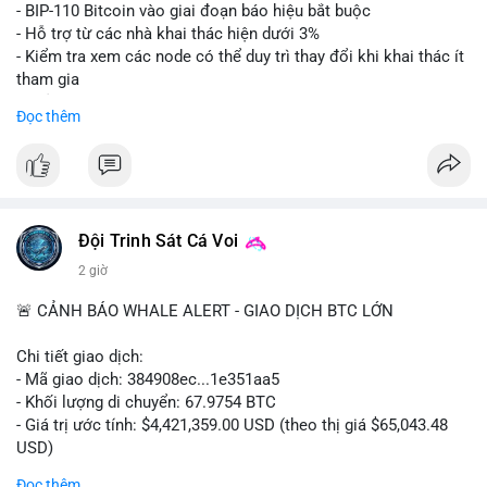
Lời khuyên: Nhà đầu tư nhỏ lẻ nên thận trọng quan sát biến
- BIP-110 Bitcoin vào giai đoạn báo hiệu bắt buộc
động thanh khoản trong 24-48 giờ tới. Tránh hành động theo
- Hỗ trợ từ các nhà khai thác hiện dưới 3%
cảm xúc, hãy chờ xác nhận điểm đến của số BTC này trước khi
- Kiểm tra xem các node có thể duy trì thay đổi khi khai thác ít
điều chỉnh vị thế.
tham gia
- Thảo luận về phương án hard fork dự phòng nếu cần
Đọc thêm
#556btc
#36trusd
#cavoichuyentien
#aplucban
#tichluydaihan
$btc
#btc
#vlikevn
#titanbot
📰 Nguồn: Cointelegraph
Đội Trinh Sát Cá Voi
2 giờ
🚨 CẢNH BÁO WHALE ALERT - GIAO DỊCH BTC LỚN
Chi tiết giao dịch:
- Mã giao dịch: 384908ec...1e351aa5
- Khối lượng di chuyển: 67.9754 BTC
- Giá trị ước tính: $4,421,359.00 USD (theo thị giá $65,043.48
USD)
- Thời gian: 21:19:29 2026-08-08 UTC
Đọc thêm