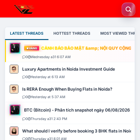
LATEST THREADS
HOTTEST THREADS
MOST VIEWED THRE
CẢNH BÁO BẢO MẬT &amp; NỘI QUY CỘNG ĐỒNG
VÀNG
0
Wednesday a31 6:07 AM
Luxury Apartments in Noida Investment Guide
0
Yesterday at 6:13 AM
Is RERA Enough When Buying Flats in Noida?
0
Yesterday at 5:37 AM
BTC (Bitcoin) - Phân tích snapshot ngày 06/08/2026
0
Thursday a31 2:43 PM
What should I verify before booking 3 BHK flats in Noida?
0
Thursday a31 8:01 AM