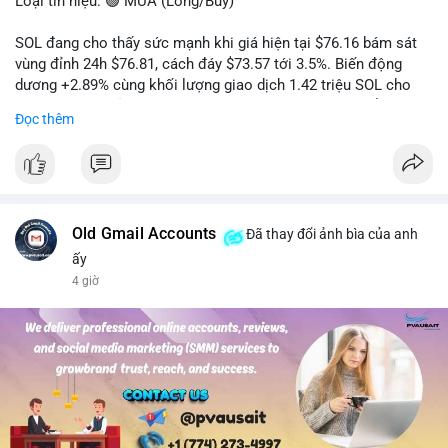
Loại tín hiệu: 🟢 MUA (Long/Buy)
SOL đang cho thấy sức mạnh khi giá hiện tại $76.16 bám sát
vùng đỉnh 24h $76.81, cách đáy $73.57 tới 3.5%. Biến động
dương +2.89% cùng khối lượng giao dịch 1.42 triệu SOL cho
thấy lực cầu chủ động đang chiếm ưu thế, phe mua kiểm soát
Đọc thêm
hoàn toàn nhịp điều chỉnh.
Khuyến nghị giao dịch cụ thể:
- Vùng Entry: 75.80 - 76.20 (chờ retest vùng kháng cự cũ thành
hỗ trợ)
- Mục tiêu chốt lời: TP1: 77.50, TP2: 78.80
Old Gmail Accounts
Đã thay đổi ảnh bìa của anh
- Cắt lỗ: 74.90 (dưới vùng hỗ trợ gần nhất)
ấy
4 giờ
Quản trị vốn: Khối lượng vào lệnh tối đa 2-3% tài khoản, ưu tiên
chốt 50% vị thế tại TP1 và dời stop loss về điểm hòa vốn.
#solusdt
#longsol
#vung76
#breakoutsol
#lenhmuasol