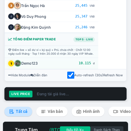
Trần Ngọc Hà
25,445
3
VNĐ
Võ Duy Phong
25,347
4
VNĐ
Đặng Kim Quỳnh
25,246
5
VNĐ
TỔNG ĐIỂM PAPER TRADE
TOP 5 · LIVE
Điểm live = số dư ví + ký quỹ + PnL chưa chốt · Chốt 12:00
ngày cuối tháng · Top 1 trên 20.000 đ nhận 30 ngày VIP Whale.
Demo123
10.115
1
đ
Hide Module
Diễn đàn
Auto-refresh (30s)
Refresh Now
Đang tải giá live...
LIVE PRICE
Tất cả
Văn bản
Hình ảnh
Video
Trung Tâm
(BTC
Biểu Đồ Xu
Danh Sách Theo