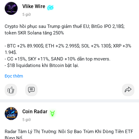
Vlike Wire
5 giờ
Crypto hồi phục sau Trump giảm thuế EU; BitGo IPO 2,1B$;
token SKR Solana tăng 250%
- BTC +2% 89.900$; ETH +2% 2.995$; SOL +2% 130$; XRP +3%
1.94$.
- CC +15%, SKY +11%, SAND +10% dẫn top movers.
- $1B liquidations khi Bitcoin bật lại.
- Trump hủy thuế EU, tín hiệu giảm áp lực.
Đọc thêm
- Vitalik đề xuất DVT staking cho Ethereum.
- BitGo IPO 18$/cổ phiếu, trị giá ~2B$.
- Senate Ag Committee tiến hành Clarity Act.
- Newrez tính crypto vào điều kiện vay nhà.
- HK cấp giấy phép stablecoin mới.
- Tòa án Nga công nhận crypto là tài sản.
Coin Radar
- Trump hy vọng ký bill cấu trúc thị trường crypto.
5 giờ
- Saga EVM bị hack 7M$, quỹ trộm chuyển sang Ethereum.
- Steak ’n Shake thưởng BTC cho nhân viên.
Radar Tâm Lý Thị Trường: Nỗi Sợ Bao Trùm Khi Dòng Tiền ETF
#binancesquare
#cryptonews
#btc
#eth
#sol
#xrp
#cc
#sky
Bùng Nổ