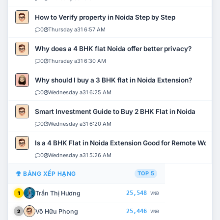
How to Verify property in Noida Step by Step
0
Thursday a31 6:57 AM
Why does a 4 BHK flat Noida offer better privacy?
0
Thursday a31 6:30 AM
Why should I buy a 3 BHK flat in Noida Extension?
0
Wednesday a31 6:25 AM
Smart Investment Guide to Buy 2 BHK Flat in Noida
0
Wednesday a31 6:20 AM
Is a 4 BHK Flat in Noida Extension Good for Remote Work?
0
Wednesday a31 5:26 AM
BẢNG XẾP HẠNG
TOP 5
Trần Thị Hương
25,548
1
VNĐ
Võ Hữu Phong
25,446
2
VNĐ