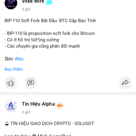
Vlike Wire
này có thể phản ánh ba kịch bản chính: thứ nhất, cá voi đang
chuẩn bị thanh khoản bằng cách chuyển lên sàn giao dịch, tạo
3 giờ
áp lực bán tiềm năng; thứ hai, tài sản được chuyển vào ví lạnh
để nắm giữ dài hạn, thể hiện niềm tin vào xu hướng tăng; thứ
BIP-110 Soft Fork Bắt Đầu: BTC Gặp Báo Tình
ba, hành vi chia tách hoặc tái cấu trúc danh mục nhằm phân
tán rủi ro. Với mức giá 65K, khối lượng này không quá lớn để
- BIP-110 là proposition soft fork cho Bitcoin
gây sốc thanh khoản tức thời, nhưng vẫn đủ sức tạo biến động
- Có ít hỗ trợ từ礿ng cường
tâm lý ngắn hạn nếu hướng đến sàn tập trung.
- Các chuyên gia cũng phản đối mạnh
Lời khuyên cho nhà đầu tư nhỏ lẻ:
$btc
#btc
Theo dõi các giao dịch tiếp theo từ cùng địa chỉ ví để xác nhận
Đọc thêm
hướng đi của dòng tiền. Tránh hành động theo cảm xúc, ưu
#vlikevn
#titanbot
tiên quản trị rủi ro và không mở vị thế lớn trước khi có tín hiệu
rõ ràng về đích đến của số BTC này.
📰 Nguồn: CoinDesk
#94dot58btc
#vilanh
#chuyentiencavoi
#btcmempool
#dongtienlon
Tín Hiệu Alpha
3 giờ
🔮 TÍN HIỆU GIAO DỊCH CRYPTO - SOLUSDT