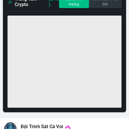
Crypto
)
Hướng
Dõi
Đội Trinh Sát Cá Voi