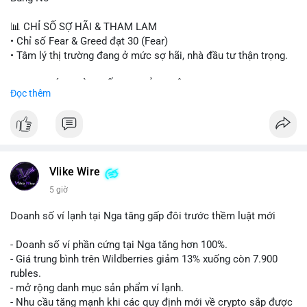
#sand
#bitgo
#solana
#stablecoin
#regulation
📊 CHỈ SỐ SỢ HÃI & THAM LAM
$btc $eth $sol $xrp $cc $sky $sand $skr
#skr
• Chỉ số Fear & Greed đạt 30 (Fear)
• Tâm lý thị trường đang ở mức sợ hãi, nhà đầu tư thận trọng.
#vlikevn
#titanbot
📈 XU HƯỚNG TÌM KIẾM & THẢO LUẬN
Đọc thêm
📰 Nguồn: Decrypt
• CoinGecko Trending: PENGU, TUT, ACE, CASHCAT, ANSEM,
STONKBROKER, UNI
• LunarCrush Trending: Ethereum, Solana, Dogecoin, Polkadot,
Chainlink, Taylor Swift, Tesla
• Google Trends Việt Nam: Real Madrid, Giao hữu câu lạc bộ,
Tinh hà say hi
Vlike Wire
5 giờ
💬 DÒNG CHẢY TIN TỨC & TRUYỀN THÔNG
• Binance Square: Cộng đồng đang tranh luận về lệnh
Doanh số ví lạnh tại Nga tăng gấp đôi trước thềm luật mới
Long/Short, kỳ vọng vào các kèo $ACE, $RAVE và lo ngại tin
xấu từ SpaceX/Musk.
- Doanh số ví phần cứng tại Nga tăng hơn 100%.
• Tin tức quốc tế: US spot Bitcoin ETFs ghi nhận dòng tiền 1 tỷ
- Giá trung bình trên Wildberries giảm 13% xuống còn 7.900
USD; Nansen founder dự báo Bitcoin không dưới 60K; Chi tiêu
rubles.
thẻ Crypto đạt ATH 759 triệu USD.
- mở rộng danh mục sản phẩm ví lạnh.
• Thông báo Binance: Hỗ trợ cổ tức Apple/IBM qua bStocks;
- Nhu cầu tăng mạnh khi các quy định mới về crypto sắp được