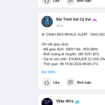
Like
Bình luận
Đội Trinh Sát Cá Voi
42 m
🚨 CẢNH BÁO WHALE ALERT - GIAO DỊ
Chi tiết giao dịch:
- Mã giao dịch: 33b91166...9f2c389d
- Khối lượng di chuyển: 289.9251 BTC
- Giá trị ước tính: $18,834,429.22 USD (t
- Thời gian: 08:19:30 2026-08-08 UTC
Đọc thêm
Nhận định phân tích:
Khối lượng gần 290 BTC tương đương gần
Like
Bình luận
chưa xác nhận cho thấy dấu hiệu của một
mục. Với mức giá hiện tại, động thái này
sàn hoặc chuyển vào ví lạnh để nắm giữ 
quyết định áp lực cung ngắn hạn lên thị 
Vlike Wire
xuất hiện dòng tiền lớn, nhưng chưa đủ