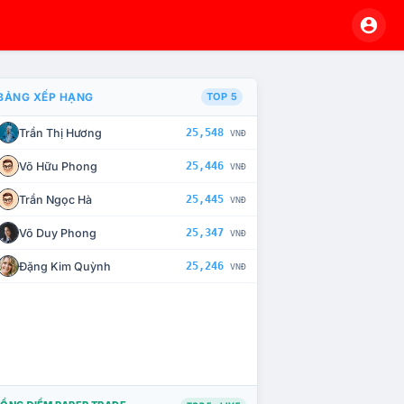
BẢNG XẾP HẠNG
TOP 5
Trần Thị Hương
25,548
VNĐ
À CHẾ TÀI XỬ LÝ VI PHẠM
Võ Hữu Phong
25,446
VNĐ
Trần Ngọc Hà
25,445
VNĐ
Võ Duy Phong
25,347
VNĐ
Đặng Kim Quỳnh
25,246
VNĐ