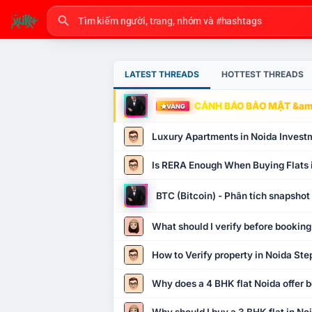
LATEST THREADS
HOTTEST THREADS
CẢNH BÁO BẢO MẬT &amp
VÀNG
Luxury Apartments in Noida Invest
Is RERA Enough When Buying Flats 
BTC (Bitcoin) - Phân tích snapsho
What should I verify before booking
How to Verify property in Noida Ste
Why does a 4 BHK flat Noida offer b