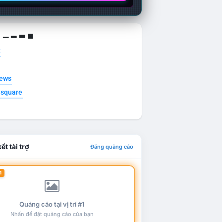
g ▁ ▂ ▃ ▄
t
news
esquare
ết tài trợ
Đăng quảng cáo
1
Quảng cáo tại vị trí #1
Nhấn để đặt quảng cáo của bạn