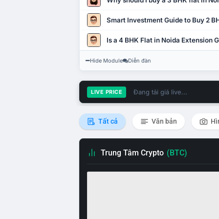
Why should I buy a 3 BHK flat in No
Smart Investment Guide to Buy 2 BH
Is a 4 BHK Flat in Noida Extension
Hide Module
Diễn đàn
Đang tải giá live...
LIVE PRICE
Tất cả
Văn bản
Hì
Trung Tâm Crypto
(BTC)