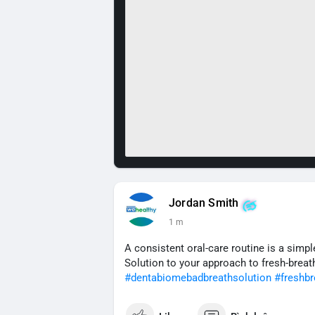
Jordan Smith
1 m
A consistent oral-care routine is a sim
Solution to your approach to fresh-breat
#dentabiomebadbreathsolution
#freshbr