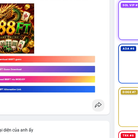
SOL VIP #
ADA #6
DOGE #7
i diện của anh ấy
TRX #8