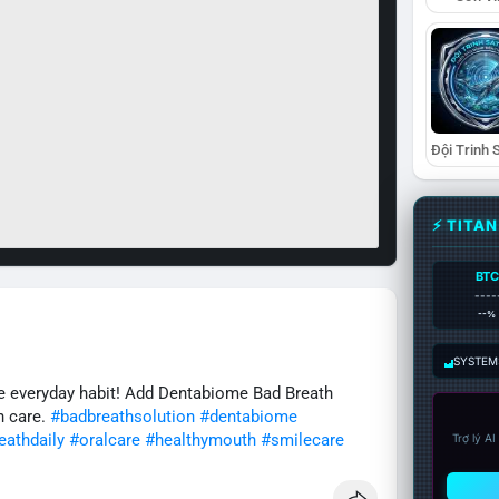
⚡ TITA
BTC
----
--%
SYSTEM:
ple everyday habit! Add Dentabiome Bad Breath
h care.
#badbreathsolution
#dentabiome
eathdaily
#oralcare
#healthymouth
#smilecare
Trợ lý A