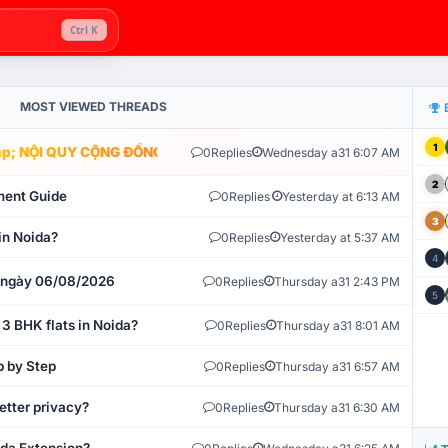
Ctrl K
MOST VIEWED THREADS
1
; NỘI QUY CỘNG ĐỒNG VLIKE.VN: HỆ THỐNG GIÁM SÁT TỰ ĐỘNG V
0
Replies
Wednesday a31 6:07 AM
2
ment Guide
0
Replies
Yesterday at 6:13 AM
3
in Noida?
0
Replies
Yesterday at 5:37 AM
4
t ngày 06/08/2026
0
Replies
Thursday a31 2:43 PM
5
 3 BHK flats in Noida?
0
Replies
Thursday a31 8:01 AM
p by Step
0
Replies
Thursday a31 6:57 AM
etter privacy?
0
Replies
Thursday a31 6:30 AM