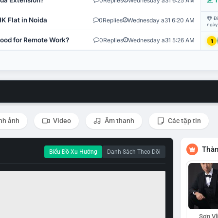
ida Extension?
0
Replies
Wednesday a31 6:25 AM
T
Đi
K Flat in Noida
0
Replies
Wednesday a31 6:20 AM
ngày
 Good for Remote Work?
0
Replies
Wednesday a31 5:26 AM
1
nh ảnh
Video
Âm thanh
Các tập tin
Thàn
Biểu Đồ Xu Hướng
Danh Sách Theo Dõi
Sơn Vl