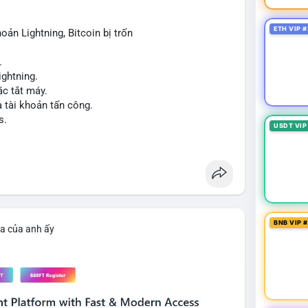
ETH VIP #
oản Lightning, Bitcoin bị trốn
iao dịch tiếp theo từ cùng địa chỉ ví nguồn để xác
.
ng vội vàng dựa trên một giao dịch đơn lẻ, hãy kết
ightning.
ểu đồ giá để đưa ra quyết định hợp lý.
c tắt máy.
a tài khoản tấn công.
cnhan
#biendongcung
#mucgia64963
s.
USDT VIP
BNB VIP 
ìa của anh ấy