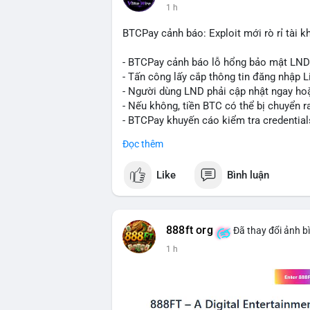
1 h
lệnh chuyển tiếp theo.
BTCPay cảnh báo: Exploit mới rò rỉ tài kh
Lời khuyên:
Nhà đầu tư nhỏ lẻ nên theo dõi sát các g
- BTCPay cảnh báo lỗ hổng bảo mật LND
định xu hướng rõ ràng hơn. Tránh hành độ
- Tấn công lấy cắp thông tin đăng nhập L
hợp với khối lượng giao dịch chung và bi
- Người dùng LND phải cập nhật ngay hoặ
- Nếu không, tiền BTC có thể bị chuyển r
#289btc
#chuyenvilon
#giaodichchuaxa
- BTCPay khuyến cáo kiểm tra credential
Đọc thêm
#binancesquare
#cryptonews
#btc
Like
Bình luận
$btc
#vlikevn
#titanbot
888ft org
Đã thay đổi ảnh b
📰 Nguồn: CoinDesk
1 h