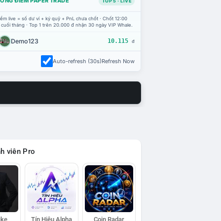
ỔNG ĐIỂM PAPER TRADE
TOP 5 · LIVE
ểm live = số dư ví + ký quỹ + PnL chưa chốt · Chốt 12:00
 cuối tháng · Top 1 trên 20.000 đ nhận 30 ngày VIP Whale.
Demo123
10.115
đ
Auto-refresh (30s)
Refresh Now
h viên Pro
ike
Tín Hiệu Alpha
Coin Radar