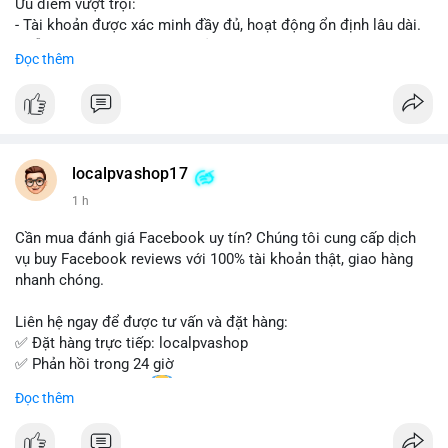
Ưu điểm vượt trội:
- Tài khoản được xác minh đầy đủ, hoạt động ổn định lâu dài.
- Hỗ trợ khách hàng 24/7, phản hồi nhanh chóng.
Đọc thêm
- Giao dịch an toàn, bảo mật thông tin.
Đặt hàng ngay hôm nay để nhận ưu đãi tốt nhất!
Liên hệ với chúng tôi qua:
localpvashop17
- WhatsApp: +1 (66
215-8938
- Telegram: @localpvashop
1 h
- Email: localpvashop@gmail.com
Cần mua đánh giá Facebook uy tín? Chúng tôi cung cấp dịch
Đừng bỏ lỡ cơ hội sở hữu tài khoản WeChat chất lượng với giá
vụ buy Facebook reviews với 100% tài khoản thật, giao hàng
tốt. Liên hệ ngay!
nhanh chóng.
Liên hệ ngay để được tư vấn và đặt hàng:
✅ Đặt hàng trực tiếp: localpvashop
✅ Phản hồi trong 24 giờ
✅ WhatsApp: +1 (66
215-8938
Đọc thêm
✅ Telegram: @localpvashop
✅ Email: localpvashop@gmail.com