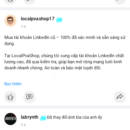
Chất lượng đảm bảo, hỗ trợ tận tình. Hãy liên hệ ngay hôm
nay!
localpvashop17
1 h
Mua tài khoản LinkedIn cũ – 100% đã xác minh và sẵn sàng sử
dụng.
Tại LocalPvaShop, chúng tôi cung cấp tài khoản LinkedIn chất
lượng cao, đã qua kiểm tra, giúp bạn mở rộng mạng lưới kinh
doanh nhanh chóng. An toàn và bảo mật tuyệt đối.
Đặt hàng ngay hôm nay để nhận ưu đãi tốt nhất!
Đọc thêm
✅ Đặt hàng: localpvashop
✅ Phản hồi trong 24 giờ
✅ WhatsApp: +1 (66
215-8938
✅ Telegram: @localpvashop
labrynth
✅ Email: localpvashop@gmail.com
Đã thay đổi ảnh bìa của anh ấy
1 h
Liên hệ ngay để được tư vấn chi tiết và hỗ trợ tận tình.