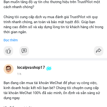
Bạn muốn tăng độ uy tín cho thương hiệu trên TrustPilot một
cách nhanh chóng?
Chúng tôi cung cấp dịch vụ mua đánh giá TrustPilot với quy
trình nhanh chóng, an toàn và bảo mật tuyệt đối. Giúp bạn
nâng cao điểm số và xây dựng lòng tin từ khách hàng chỉ trong
thời gian ngắn.
Đọc thêm
Đặt hàng ngay hôm nay để nhận ưu đãi:
👉 Order tại: localpvashop
👉 Phản hồi 24/7
👉 WhatsApp: +1 660 215-8938
👉 Telegram: @localpvashop
localpvashop17
👉 Email: localpvashop@gmail.com
1 h
Đừng bỏ lỡ cơ hội cải thiện danh tiếng trực tuyến của bạn một
Bạn đang cần mua tài khoản WeChat để phục vụ công việc,
cách hiệu quả!
kinh doanh hoặc kết nối bạn bè? Chúng tôi chuyên cung cấp
tài khoản WeChat 100% đã xác minh, ổn định và sẵn sàng sử
dụng ngay.