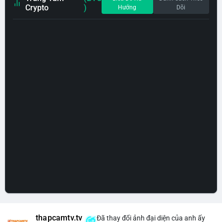
Crypto
)
Hướng
Dõi
thapcamtv.tv
Đã thay đổi ảnh đại diện của anh ấy