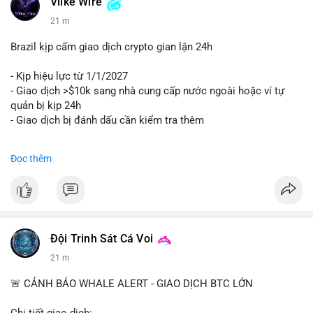
Vlike Wire
21 m
Brazil kịp cấm giao dịch crypto gian lận 24h
- Kịp hiệu lực từ 1/1/2027
- Giao dịch >$10k sang nhà cung cấp nước ngoài hoặc ví tự
quản bị kịp 24h
- Giao dịch bị đánh dấu cần kiểm tra thêm
#binancesquare
#cryptonews
#regulation
Đọc thêm
$btc $eth
#vlikevn
#titanbot
📰 Nguồn: Cointelegraph
Đội Trinh Sát Cá Voi
21 m
🚨 CẢNH BÁO WHALE ALERT - GIAO DỊCH BTC LỚN