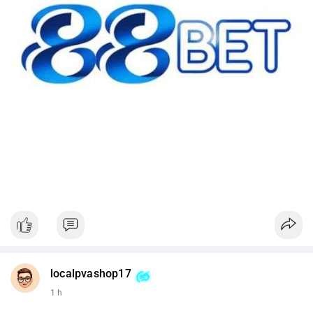
localpvashop17
1 h