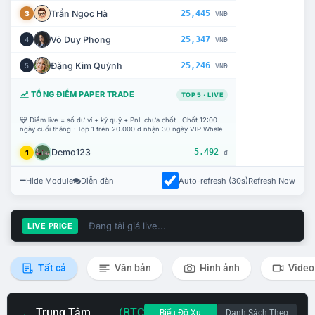
Trần Ngọc Hà
25,445
3
VNĐ
Võ Duy Phong
25,347
4
VNĐ
Đặng Kim Quỳnh
25,246
5
VNĐ
TỔNG ĐIỂM PAPER TRADE
TOP 5 · LIVE
Điểm live = số dư ví + ký quỹ + PnL chưa chốt · Chốt 12:00
ngày cuối tháng · Top 1 trên 20.000 đ nhận 30 ngày VIP Whale.
Demo123
5.492
1
đ
Hide Module
Diễn đàn
Auto-refresh (30s)
Refresh Now
Đang tải giá live...
LIVE PRICE
Tất cả
Văn bản
Hình ảnh
Video
Trung Tâm
(BTC
Biểu Đồ Xu
Danh Sách Theo