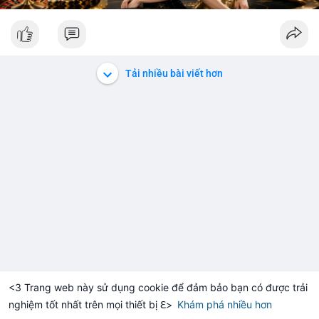
Tải nhiều bài viết hơn
<3 Trang web này sử dụng cookie để đảm bảo bạn có được trải
nghiệm tốt nhất trên mọi thiết bị ℇ>
Khám phá nhiều hơn
Solana
BNB
$1,916.46
$76.46
H
-0.14%
SOL
+2.14%
BN