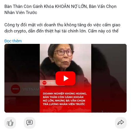
Bàn Thân Còn Gánh Khóa KHOẢN NỢ LỚN, Bàn Vấn Chọn
Nhân Viên Trước
Công ty đối mặt với doanh thu không tăng do việc cấm giao
dịch crypto, dẫn đến thiệt hại tài chính lớn. Cấm này có thể
phản ánh phản ứng của chính quyền hoặc thị trường đối với
Đọc thêm
biến động giá digital asset. Bàn vấn chuyển hướng tập trung
vào nhân lực, cho thấy chiến lược giảm chi phí hoặc điều chỉnh
mô hình kinh doanh. Điều này có thể ảnh hưởng đến thị trường
crypto và các doanh nghiệp liên quan trong tương lai.
🎥 Xem video trực tiếp tại:
Nguồn: KIEN THUC KINH TE