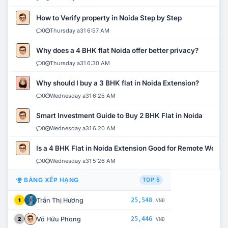
How to Verify property in Noida Step by Step
0
Thursday a31 6:57 AM
Why does a 4 BHK flat Noida offer better privacy?
0
Thursday a31 6:30 AM
Why should I buy a 3 BHK flat in Noida Extension?
0
Wednesday a31 6:25 AM
Smart Investment Guide to Buy 2 BHK Flat in Noida
0
Wednesday a31 6:20 AM
Is a 4 BHK Flat in Noida Extension Good for Remote Work?
0
Wednesday a31 5:26 AM
BẢNG XẾP HẠNG
TOP 5
Trần Thị Hương
25,548
1
VNĐ
Võ Hữu Phong
25,446
2
VNĐ