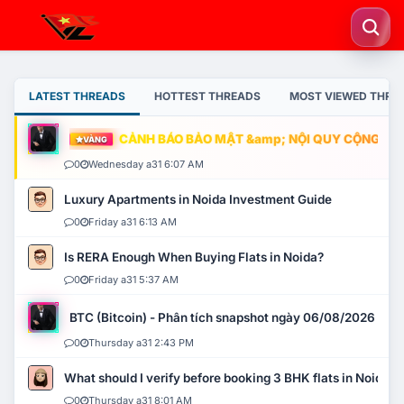
LATEST THREADS
HOTTEST THREADS
MOST VIEWED THRE
CẢNH BÁO BẢO MẬT &amp; NỘI QUY CỘNG ĐỒNG
VÀNG
0
Wednesday a31 6:07 AM
Luxury Apartments in Noida Investment Guide
0
Friday a31 6:13 AM
Is RERA Enough When Buying Flats in Noida?
0
Friday a31 5:37 AM
BTC (Bitcoin) - Phân tích snapshot ngày 06/08/2026
0
Thursday a31 2:43 PM
What should I verify before booking 3 BHK flats in Noida?
0
Thursday a31 8:01 AM