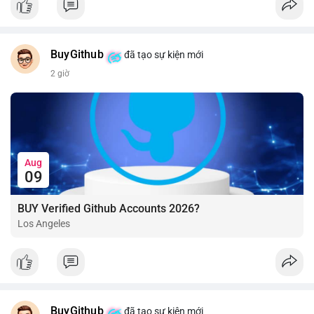
BuyGithub
đã tạo sự kiện mới
2 giờ
Aug
09
BUY Verified Github Accounts 2026?
Los Angeles
BuyGithub
đã tạo sự kiện mới