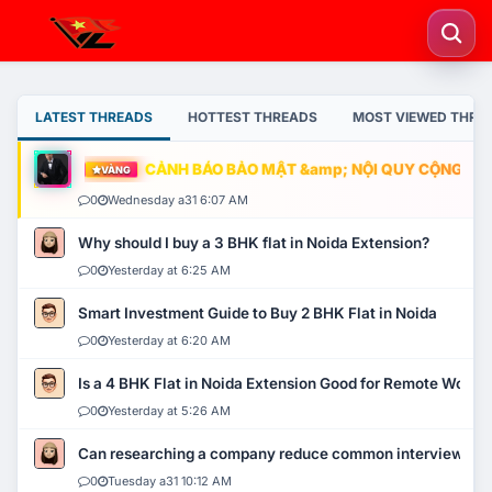
LATEST THREADS
HOTTEST THREADS
MOST VIEWED THRE
CẢNH BÁO BẢO MẬT &amp; NỘI QUY CỘNG ĐỒNG
VÀNG
0
Wednesday a31 6:07 AM
Why should I buy a 3 BHK flat in Noida Extension?
0
Yesterday at 6:25 AM
Smart Investment Guide to Buy 2 BHK Flat in Noida
0
Yesterday at 6:20 AM
Is a 4 BHK Flat in Noida Extension Good for Remote Work?
0
Yesterday at 5:26 AM
Can researching a company reduce common interview mi
0
Tuesday a31 10:12 AM