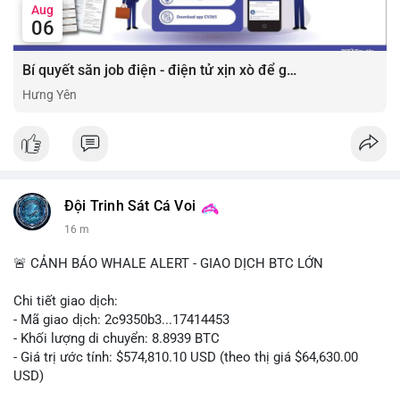
Aug
06
Bí quyết săn job điện - điện tử xịn xò để gia tăng thu nhập ⚡
Hưng Yên
Đội Trinh Sát Cá Voi
16 m
🚨 CẢNH BÁO WHALE ALERT - GIAO DỊCH BTC LỚN
Chi tiết giao dịch:
- Mã giao dịch: 2c9350b3...17414453
- Khối lượng di chuyển: 8.8939 BTC
- Giá trị ước tính: $574,810.10 USD (theo thị giá $64,630.00
USD)
- Thời gian: 04:19:58 2026-08-06 UTC