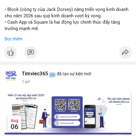
Lời khuyên cho nhà đầu tư nhỏ lẻ:
Theo dõi thêm các giao dịch lớn liên tiếp trong 24 giờ tới. Nếu
• Block (công ty của Jack Dorsey) nâng triển vọng kinh doanh
xuất hiện chuỗi chuyển tiền lên sàn, cần thận trọng trước nguy
cho năm 2026 sau quý kinh doanh vượt kỳ vọng.
cơ điều chỉnh. Tránh hành động theo cảm xúc khi chưa xác
• Cash App và Square là hai động lực chính thúc đẩy tăng
nhận đầy đủ dòng tiền.
trưởng mạnh mẽ.
• Công ty tuyên bố đang mở rộng ứng dụng AI vào hầu hết các
Đọc thêm
#7btc
#chuyenvilanh
#giaodichwhale
#btcmempool
#451kusd
quy trình phát triển phần mềm.
#block
#ai
#fintech
#cryptonews
#binancesquare
$btc $eth
Timviec365
đã tạo sự kiện mới
#vlikevn
#titanbot
2 giờ
📰 Nguồn: Cointelegraph
Aug
06