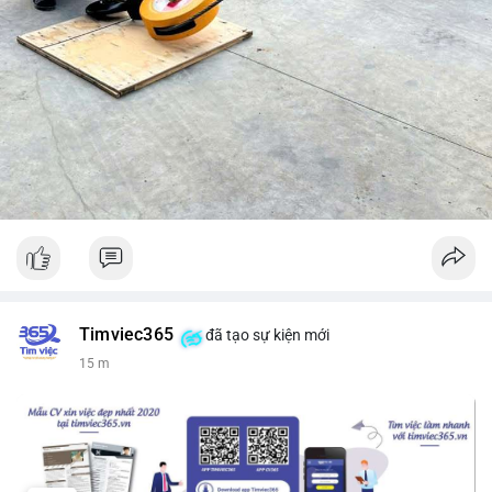
Timviec365
đã tạo sự kiện mới
15 m