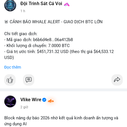
#binancesquare
#cryptonews
#digitalassetmarketclarityact
Đội Trinh Sát Cá Voi
#regulation
#cryptoregulation
1 h
$btc $eth
🚨 CẢNH BÁO WHALE ALERT - GIAO DỊCH BTC LỚN
#vlikevn
#titanbot
Chi tiết giao dịch:
- Mã giao dịch: b6b6d4e8...06a412b8
📰 Nguồn: CoinDesk
- Khối lượng di chuyển: 7.0000 BTC
- Giá trị ước tính: $451,731.32 USD (theo thị giá $64,533.12
USD)
- Thời gian: 03:19:44 2026-08-06 UTC
Đọc thêm
Nhận định phân tích:
Cá voi chuyển 7 BTC trị giá hơn 451 nghìn USD từ một địa chỉ
không xác định. Quy mô này nằm ở mức trung bình so với các
giao dịch whale điển hình, chưa đủ lớn để tạo áp lực bán trực
tiếp lên thị trường. Với mức giá hiện tại, động thái này thiên về
Vlike Wire
khả năng tái phân bổ danh mục đầu tư hoặc chuẩn bị thanh
2 giờ
khoản cho các giao dịch OTC. Tâm lý thị trường có thể bị ảnh
hưởng nhẹ, nhưng không đủ để gây biến động mạnh.
Block nâng dự báo 2026 nhờ kết quả kinh doanh ấn tượng và
ứng dụng AI