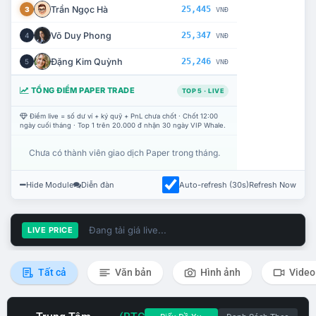
Trần Ngọc Hà
25,445
3
VNĐ
Võ Duy Phong
25,347
4
VNĐ
Đặng Kim Quỳnh
25,246
5
VNĐ
TỔNG ĐIỂM PAPER TRADE
TOP 5 · LIVE
Điểm live = số dư ví + ký quỹ + PnL chưa chốt · Chốt 12:00
ngày cuối tháng · Top 1 trên 20.000 đ nhận 30 ngày VIP Whale.
Chưa có thành viên giao dịch Paper trong tháng.
Hide Module
Diễn đàn
Auto-refresh (30s)
Refresh Now
Đang tải giá live...
LIVE PRICE
Tất cả
Văn bản
Hình ảnh
Video