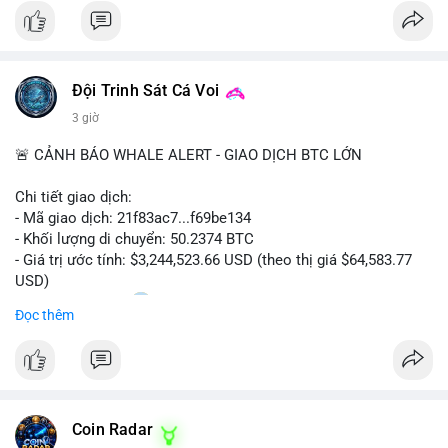
#bitcoin
#cryptosecurity
#blockchain
#binancesquare
#btc
$btc
Đội Trinh Sát Cá Voi
#vlikevn
#titanbot
3 giờ
📰 Nguồn: Cointelegraph
🚨 CẢNH BÁO WHALE ALERT - GIAO DỊCH BTC LỚN
Chi tiết giao dịch:
- Mã giao dịch: 21f83ac7...f69be134
- Khối lượng di chuyển: 50.2374 BTC
- Giá trị ước tính: $3,244,523.66 USD (theo thị giá $64,583.77
USD)
- Thời gian: 01:20
1 2026-08-06 UTC
Đọc thêm
Nhận định phân tích: Giao dịch 50.2374 BTC trị giá hơn 3.24
triệu USD được phát hiện trong mempool, chưa được xác
nhận. Với quy mô này, khả năng cao cá voi đang thực hiện
chiến lược chuyển ví lạnh để tích lũy dài hạn, không phải hành
Coin Radar
động bán tháo. Tuy nhiên, nếu dòng tiền này hướng về ví sàn