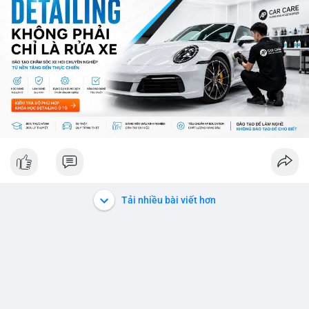
ro từ việc sàn Binance và các vấn đề pháp lý.
💡 NHẬN ĐỊNH & KHUYẾN NGHỊ: Thị trường đang ở giai đoạn
sợ mạo cực độ, có thể kéo dài nếu không có tín hiệu tích cực
rõ ràng. Các coin lớn như Ethereum, Solana vẫn được theo dõi
nhưng không đủ để khắc phục tâm lý sợ mạo. Người đầu tư
nên cẩn trọng, tập trung vào phân tích kỹ thuật và theo dõi các
thông tin chính từ các nguồn tin uy tín.
📊 Nguồn: Radar Tâm Lý Thị Trường
Tải nhiều bài viết hơn