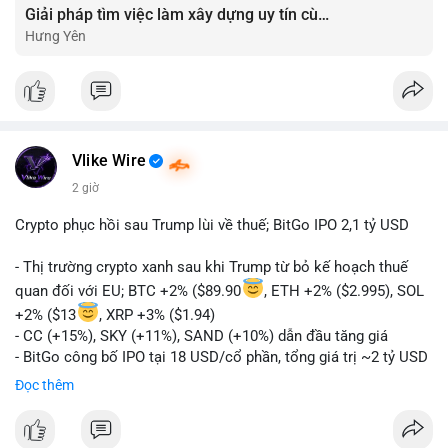
Giải pháp tìm việc làm xây dựng uy tín cùng mức lương thưởng hấp dẫn ?️
Hưng Yên
Vlike Wire
2 giờ
Crypto phục hồi sau Trump lùi về thuế; BitGo IPO 2,1 tỷ USD
- Thị trường crypto xanh sau khi Trump từ bỏ kế hoạch thuế
quan đối với EU; BTC +2% ($89.90
, ETH +2% ($2.995), SOL
+2% ($13
, XRP +3% ($1.94)
- CC (+15%), SKY (+11%), SAND (+10%) dẫn đầu tăng giá
- BitGo công bố IPO tại 18 USD/cổ phần, tổng giá trị ~2 tỷ USD
- Vitalik Buterin đề xuất DVT staking bản địa để tăng cường
Đọc thêm
bảo mật và phi tập trung Ethereum
- Hong Kong phát hành giấy phép stablecoin mới với yêu cầu
tuân thủ nghiêm ngặt