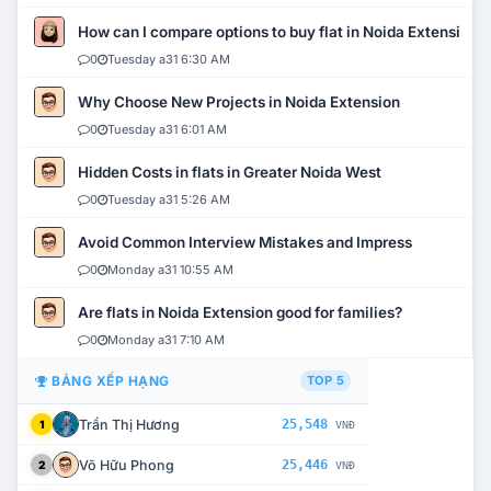
How can I compare options to buy flat in Noida Extension?
0
Tuesday a31 6:30 AM
Why Choose New Projects in Noida Extension
0
Tuesday a31 6:01 AM
Hidden Costs in flats in Greater Noida West
0
Tuesday a31 5:26 AM
Avoid Common Interview Mistakes and Impress
0
Monday a31 10:55 AM
Are flats in Noida Extension good for families?
0
Monday a31 7:10 AM
BẢNG XẾP HẠNG
TOP 5
Trần Thị Hương
25,548
1
VNĐ
Võ Hữu Phong
25,446
2
VNĐ