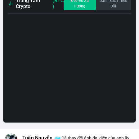
Trung Tâm
(BTC
Biểu Đồ Xu
Danh Sách Theo
Crypto
)
Hướng
Dõi
Tuấn Nguyễn
Đã thay đổi ảnh đại diện của anh ấy