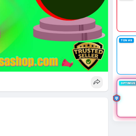
TON #9
OPTIMUS 