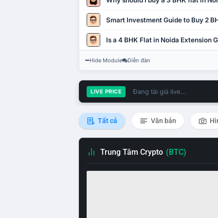
Why should I buy a 3 BHK flat in No
Smart Investment Guide to Buy 2 BH
Is a 4 BHK Flat in Noida Extension
Hide Module
Diễn đàn
Đang tải giá live...
LIVE PRICE
Tất cả
Văn bản
Hì
Trung Tâm Crypto
(BTC)