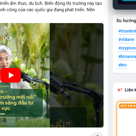
 triển ẩm thực, du lịch. Biến động thị trường này tạo
hành công của các quốc gia đang phát triển. Nền
ng nhờ chính sách ổn định và sự quan tâm từ nhà
Xu hướn
#titanbo
#vlikevn
#crypto
#binanc
#btc
Liên k
BTC VIP #