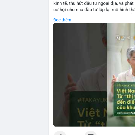
kinh tế, thu hút đầu tư ngoại địa, và phát
cơ hội cho nhà đầu tư lặp lại mô hình t
tảng crypto tại Việt Nam cũng tăng trưở
Đọc thêm
đầu tư toàn cầu.
🎥 Xem video trực tiếp tại:
Nguồn: VIETSUCCESS