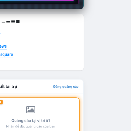
g ▁ ▂ ▃ ▄
t
news
esquare
ết tài trợ
Đăng quảng cáo
1
Quảng cáo tại vị trí #1
Nhấn để đặt quảng cáo của bạn