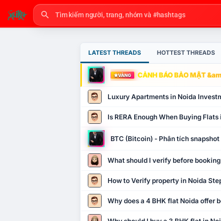
LATEST THREADS
HOTTEST THREADS
CẢNH BÁO BẢO MẬT &amp
VÀNG
Luxury Apartments in Noida Invest
Is RERA Enough When Buying Flats 
BTC (Bitcoin) - Phân tích snapsho
What should I verify before booking
How to Verify property in Noida Ste
Why does a 4 BHK flat Noida offer b