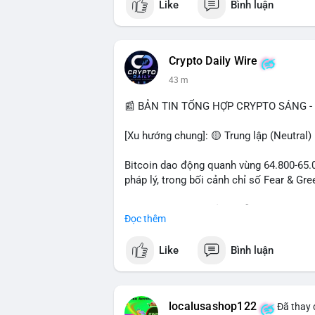
Like
Bình luận
Crypto Daily Wire
43 m
📰 BẢN TIN TỔNG HỢP CRYPTO SÁNG - 
[Xu hướng chung]: 🟡 Trung lập (Neutral)
Bitcoin dao động quanh vùng 64.800-65.00
pháp lý, trong bối cảnh chỉ số Fear & Gr
- Thị trường & Giá cả: Chuỗi giao dịch cá
Đọc thêm
chuyển 289,92 BTC trị giá 18,83 triệu US
06:19 UTC. Các lệnh này chủ yếu là tái ph
Like
Bình luận
sàn.
- Quy định & Pháp lý: Thượng viện Mỹ mở 
phiếu để tiến tới tháng tới. IMF nhận đị
localusashop122
Đã thay 
được dollar hỗ trợ. Tòa án Mỹ cho phép By