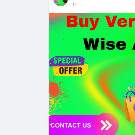
1 h
Tiên.
- Công nghệ & Bảo mật: BTCPay cảnh báo
đăng nhập Lightning Network, người dùn
bảo mật token hóa tài sản Wall Street trị
Nhà đầu tư nên thận trọng với đòn bẩy 
Fear hiện tại có thể là cơ hội tích lũy d
Xem chi tiết các bài viết đầy đủ tại dòng 
#whalealertbtc
#clarityact
#lightningexpl