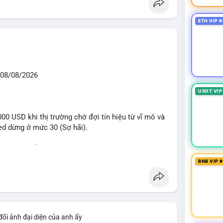
ETH VIP #
08/08/2026
USDT VIP
0 USD khi thị trường chờ đợi tín hiệu từ vĩ mô và
eed dừng ở mức 30 (Sợ hãi).
 voi BTC diễn ra dày đặc, đáng chú ý nhất là lệnh
D lúc 08:19 UTC và 61,37 BTC (gần 4 triệu USD) lúc
BNB VIP 
ân bổ tài sản, chưa tạo áp lực bán trực tiếp lên
giai đoạn đầu bình chọn Bill Clarity Act, cần 60
nh stablecoin nội địa có thể thúc đẩy nhu cầu token
đổi ảnh đại diện của anh ấy
bit truy xuất tài sản 1,5 tỷ USD từ vụ hack Triều