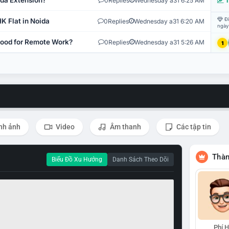
ida Extension?
0
Replies
Wednesday a31 6:25 AM
T
Đi
K Flat in Noida
0
Replies
Wednesday a31 6:20 AM
ngày
 Good for Remote Work?
0
Replies
Wednesday a31 5:26 AM
1
nh ảnh
Video
Âm thanh
Các tập tin
Thàn
Biểu Đồ Xu Hướng
Danh Sách Theo Dõi
Phí 