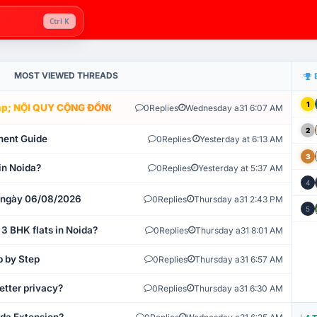
Ctrl K
MOST VIEWED THREADS
1
; NỘI QUY CỘNG ĐỒNG VLIKE.VN: HỆ THỐNG GIÁM SÁT TỰ ĐỘNG V
0
Replies
Wednesday a31 6:07 AM
2
ment Guide
0
Replies
Yesterday at 6:13 AM
3
in Noida?
0
Replies
Yesterday at 5:37 AM
4
t ngày 06/08/2026
0
Replies
Thursday a31 2:43 PM
5
 3 BHK flats in Noida?
0
Replies
Thursday a31 8:01 AM
p by Step
0
Replies
Thursday a31 6:57 AM
etter privacy?
0
Replies
Thursday a31 6:30 AM