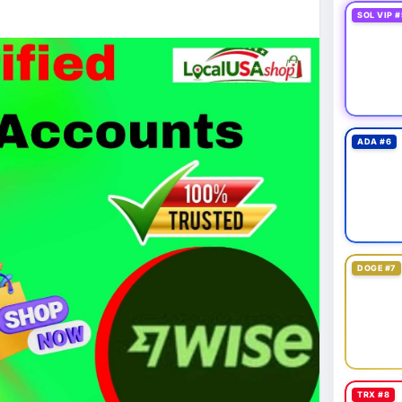
SOL VIP #
 exploit mới trên LND có thể đánh cắp thông tin
g cần cập nhật ngay. XRP Ledger đề xuất sửa đổi
 giá 530 triệu USD.
cao khi Funding Rate BTC chỉ ở mức 0.0035%. Vùng
ADA #6
ài hạn nhưng cần chờ xác nhận dòng tiền.
thời gian của Vlike.vn!
oit
#bybitlazarus
#xrpledger
DOGE #7
TRX #8