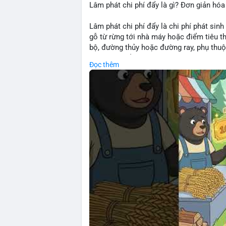
Lâm phát chi phí đẩy là gì? Đơn giản hóa
Lâm phát chi phí đẩy là chi phí phát sinh
gỗ từ rừng tới nhà máy hoặc điểm tiêu t
bộ, đường thủy hoặc đường ray, phụ thuộ
rõ chi phí đẩy giúp doanh nghiệp lâm ngh
Đọc thêm
nhuận.
🎥 Xem video trực tiếp tại:
Nguồn: Cú Thông Thái