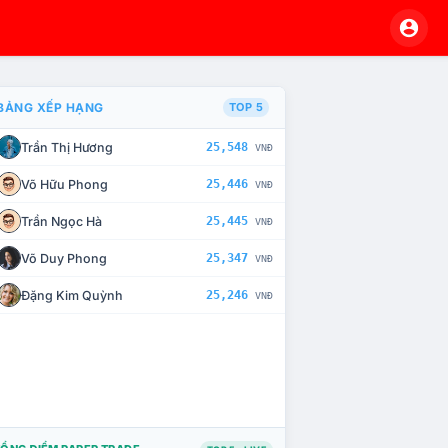
BẢNG XẾP HẠNG
TOP 5
Trần Thị Hương
25,548
VNĐ
À CHẾ TÀI XỬ LÝ VI PHẠM
Võ Hữu Phong
25,446
VNĐ
Trần Ngọc Hà
25,445
VNĐ
Võ Duy Phong
25,347
VNĐ
Đặng Kim Quỳnh
25,246
VNĐ