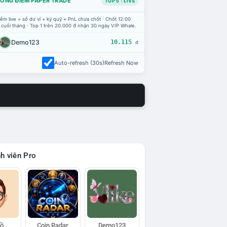
ỔNG ĐIỂM PAPER TRADE
TOP 5 · LIVE
ểm live = số dư ví + ký quỹ + PnL chưa chốt · Chốt 12:00
 cuối tháng · Top 1 trên 20.000 đ nhận 30 ngày VIP Whale.
Demo123
10.115
đ
Auto-refresh (30s)
Refresh Now
h viên Pro
Hồ
Coin Radar
Demo123