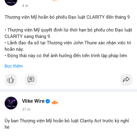
4 m
Thượng viện Mỹ hoãn bỏ phiếu Đạo luật CLARITY đến tháng 9
• Thượng viện Mỹ quyết định lùi thời hạn bỏ phiếu cho Đạo luật
CLARITY sang tháng 9.
• Lãnh đạo đa số tại Thượng viện John Thune xác nhận việc trì
hoãn này.
• Động thái này có thể ảnh hưởng đến tiến trình lập pháp liên
quan đến khung pháp lý tiền điện tử tại Mỹ.
Đọc thêm
$btc $eth
#vlikevn
#titanbot
📰 Nguồn: Cointelegraph
Vlike Wire
37 m
Ủy ban Thượng viện Mỹ hoãn bỏ luật Clarity Act trước kỳ nghỉ
hè