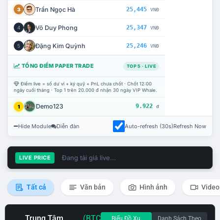
Trần Ngọc Hà
25,445
3
VNĐ
Võ Duy Phong
25,347
4
VNĐ
Đặng Kim Quỳnh
25,246
5
VNĐ
TỔNG ĐIỂM PAPER TRADE
TOP 5 · LIVE
Điểm live = số dư ví + ký quỹ + PnL chưa chốt · Chốt 12:00
ngày cuối tháng · Top 1 trên 20.000 đ nhận 30 ngày VIP Whale.
Demo123
9.922
1
đ
Hide Module
Diễn đàn
Auto-refresh (30s)
Refresh Now
Đang tải giá live...
LIVE PRICE
Tất cả
Văn bản
Hình ảnh
Video
Trung Tâm
(BTC
Biểu Đồ Xu
Danh Sách Theo