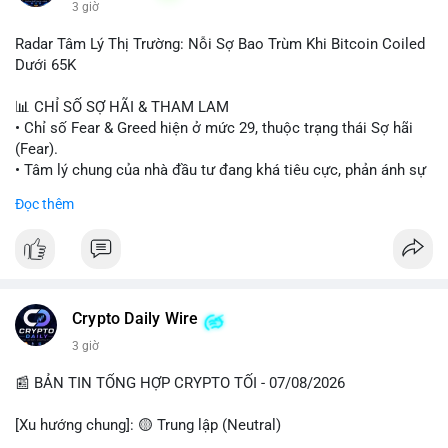
3 giờ
#binancesquare
#cryptonews
#wintermute
#brokerdealer
Radar Tâm Lý Thị Trường: Nỗi Sợ Bao Trùm Khi Bitcoin Coiled
#tokenizedsecurities
#usregulation
Dưới 65K
$btc $eth
📊 CHỈ SỐ SỢ HÃI & THAM LAM
• Chỉ số Fear & Greed hiện ở mức 29, thuộc trạng thái Sợ hãi
#vlikevn
#titanbot
(Fear).
• Tâm lý chung của nhà đầu tư đang khá tiêu cực, phản ánh sự
📰 Nguồn: Cointelegraph
thận trọng cao độ trước các biến động thị trường.
Đọc thêm
📈 XU HƯỚNG TÌM KIẾM & THẢO LUẬN
• CoinGecko Trending: Plume (PLUME), Cash Cat (CASHCAT),
Biconomy (BICO), Hashflow (HFT), Ondo (ONDO), StonkBroker
(STONKBROKER), (PUMP).
• LunarCrush Trending: Ethereum, Solana, Dogecoin, Polkadot,
Crypto Daily Wire
Chainlink.
3 giờ
• Google Trends Việt Nam: Các chủ đề về bóng đá (Man Utd,
Viettel) và các từ khóa đời sống khác đang chiếm ưu thế.
📰 BẢN TIN TỔNG HỢP CRYPTO TỐI - 07/08/2026
💬 DÒNG CHẢY TIN TỨC & TRUYỀN THÔNG
[Xu hướng chung]: 🟡 Trung lập (Neutral)
• Tin tức pháp lý: Tòa phúc thẩm Hoa Kỳ giữ nguyên bản án 25