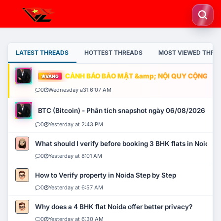
LATEST THREADS
HOTTEST THREADS
MOST VIEWED THRE
CẢNH BÁO BẢO MẬT &amp; NỘI QUY CỘNG ĐỒNG
VÀNG
0
Wednesday a31 6:07 AM
BTC (Bitcoin) - Phân tích snapshot ngày 06/08/2026
0
Yesterday at 2:43 PM
What should I verify before booking 3 BHK flats in Noida?
0
Yesterday at 8:01 AM
How to Verify property in Noida Step by Step
0
Yesterday at 6:57 AM
Why does a 4 BHK flat Noida offer better privacy?
0
Yesterday at 6:30 AM