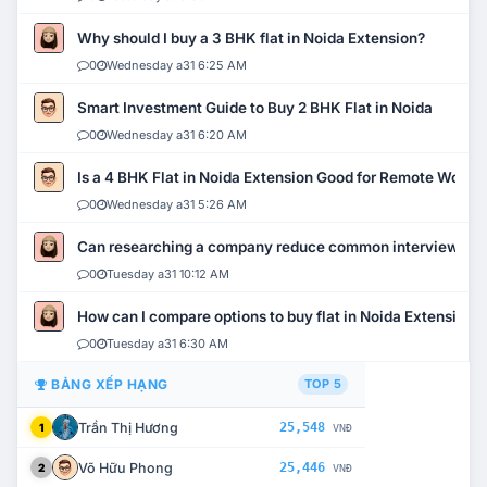
Why should I buy a 3 BHK flat in Noida Extension?
0
Wednesday a31 6:25 AM
Smart Investment Guide to Buy 2 BHK Flat in Noida
0
Wednesday a31 6:20 AM
Is a 4 BHK Flat in Noida Extension Good for Remote Work?
0
Wednesday a31 5:26 AM
Can researching a company reduce common interview mi
0
Tuesday a31 10:12 AM
How can I compare options to buy flat in Noida Extension?
0
Tuesday a31 6:30 AM
BẢNG XẾP HẠNG
TOP 5
Trần Thị Hương
25,548
1
VNĐ
Võ Hữu Phong
25,446
2
VNĐ