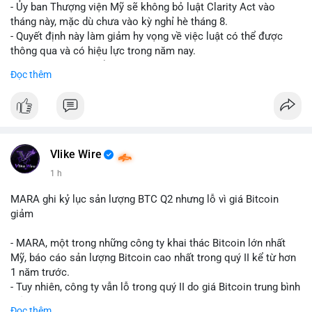
- Ủy ban Thượng viện Mỹ sẽ không bỏ luật Clarity Act vào
tháng này, mặc dù chưa vào kỳ nghỉ hè tháng 8.
- Quyết định này làm giảm hy vọng về việc luật có thể được
thông qua và có hiệu lực trong năm nay.
- Luật Clarity Act nhằm cung cấp quy định rõ ràng hơn về danh
Đọc thêm
mục chứng chỉ cho tài sản số tại Mỹ.
- Sự trì hoãn có thể ảnh hưởng đến sự tin tưởng của nhà đầu tư
và phát triển thị trường crypto tại Mỹ.
$btc $eth
Vlike Wire
#vlikevn
#titanbot
1 h
📰 Nguồn: CoinDesk
MARA ghi kỷ lục sản lượng BTC Q2 nhưng lỗ vì giá Bitcoin
giảm
- MARA, một trong những công ty khai thác Bitcoin lớn nhất
Mỹ, báo cáo sản lượng Bitcoin cao nhất trong quý II kể từ hơn
1 năm trước.
- Tuy nhiên, công ty vẫn lỗ trong quý II do giá Bitcoin trung bình
giảm 28% so với cùng kỳ năm trước.
Đọc thêm