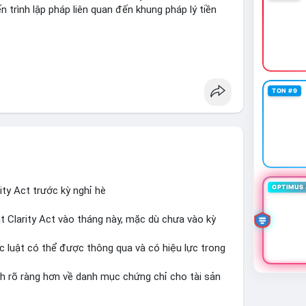
 trình lập pháp liên quan đến khung pháp lý tiền
TON #9
OPTIMUS 
ty Act trước kỳ nghỉ hè
t Clarity Act vào tháng này, mặc dù chưa vào kỳ
c luật có thể được thông qua và có hiệu lực trong
nh rõ ràng hơn về danh mục chứng chỉ cho tài sản
n tưởng của nhà đầu tư và phát triển thị trường