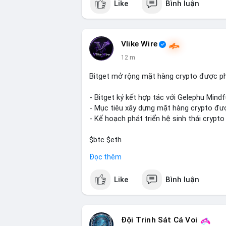
Like
Bình luận
Vlike Wire
12 m
Bitget mở rộng mặt hàng crypto được ph
- Bitget ký kết hợp tác với Gelephu Mindf
- Mục tiêu xây dựng mặt hàng crypto đư
- Kế hoạch phát triển hệ sinh thái crypto
$btc $eth
Đọc thêm
#vlikevn
#titanbot
Like
Bình luận
📰 Nguồn: Cointelegraph
Đội Trinh Sát Cá Voi