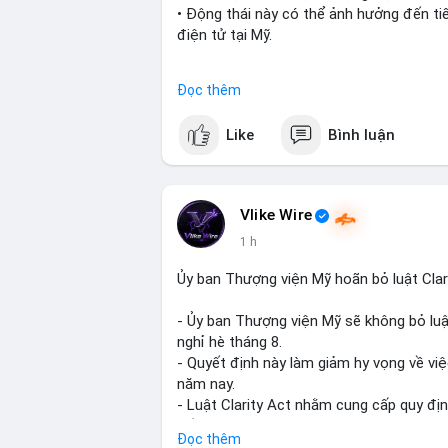
• Động thái này có thể ảnh hưởng đến tiến
điện tử tại Mỹ.
$btc $eth
Đọc thêm
#vlikevn
#titanbot
Like
Bình luận
📰 Nguồn: Cointelegraph
Vlike Wire
1 h
Ủy ban Thượng viện Mỹ hoãn bỏ luật Clari
- Ủy ban Thượng viện Mỹ sẽ không bỏ luậ
nghỉ hè tháng 8.
- Quyết định này làm giảm hy vọng về việ
năm nay.
- Luật Clarity Act nhằm cung cấp quy đị
số tại Mỹ.
Đọc thêm
- Sự trì hoãn có thể ảnh hưởng đến sự ti