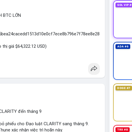
SOL VIP #
H BTC LỚN
065bea24cacedd1513d10e0cf7ece8b796e7f78ee8e28
o thị giá $64,322.12 USD)
ADA #6
DOGE #7
 CLARITY đến tháng 9
n bỏ phiếu cho Đạo luật CLARITY sang tháng 9.
hune xác nhận việc trì hoãn này.
TRX #8