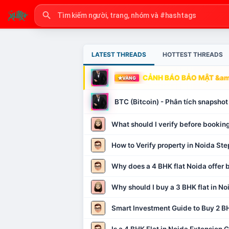
LATEST THREADS
HOTTEST THREADS
CẢNH BÁO BẢO MẬT &amp
VÀNG
BTC (Bitcoin) - Phân tích snapsh
What should I verify before booking
How to Verify property in Noida Ste
Why does a 4 BHK flat Noida offer b
Why should I buy a 3 BHK flat in No
Smart Investment Guide to Buy 2 BH