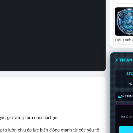
⚡ TITA
BT
----
--%
SYSTEM:
uyết giữ vững tầm nhìn dài hạn
Trợ lý A
rypto luôn chịu áp lực biến động mạnh từ các yếu tố