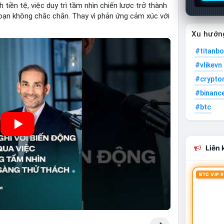
 tiền tệ, việc duy trì tầm nhìn chiến lược trở thành
đoạn không chắc chắn. Thay vì phản ứng cảm xúc với
ư thành công thường tập trung vào nguyên tắc cơ
Xu hướn
kế hoạch đã định. Điều này không chỉ giúp giảm rủi
ội khi thị trường phục hồi.
#titanbo
#vlikevn
#crypto
#binanc
#btc
Liên k
BTC VIP #