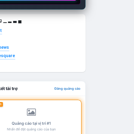
g ▁ ▂ ▃ ▄
t
news
esquare
ết tài trợ
Đăng quảng cáo
1
Quảng cáo tại vị trí #1
Nhấn để đặt quảng cáo của bạn