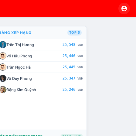
BẢNG XẾP HẠNG
TOP 5
Trần Thị Hương
25,548
VNĐ
VÀ CHẾ TÀI XỬ LÝ VI PHẠM
Võ Hữu Phong
25,446
VNĐ
Trần Ngọc Hà
25,445
VNĐ
Võ Duy Phong
25,347
VNĐ
Đặng Kim Quỳnh
25,246
VNĐ