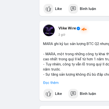
crypto tại Mỹ.
Like
Bình luận
$btc $eth
#vlikevn
#titanbot
Vlike Wire
2 giờ
📰 Nguồn: CoinDesk
MARA ghi kỷ lục sản lượng BTC Q2 nhưng 
- MARA, một trong những công ty khai th
cao nhất trong quý II kể từ hơn 1 năm tr
- Tuy nhiên, công ty vẫn lỗ trong quý II 
năm trước.
- Sự tăng sản lượng không đủ bù đắp cho 
tiếp đến doanh thu và lợi nhuận.
Đọc thêm
$btc
#btc
Like
Bình luận
#vlikevn
#titanbot