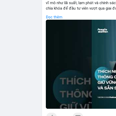
vĩ mô như lãi suất, lạm phát và chính sách
chìa khóa để đầu tư viên vượt qua giai 
những dao động ngắn hạn, các nhà đầu t
Đọc thêm
bản, phân배 tài sản hợp lý và kiên持 theo 
ro mà còn tạo điều kiện để tận dụng cơ h
🎥 Xem video trực tiếp tại:
Nguồn: VIETSUCCESS