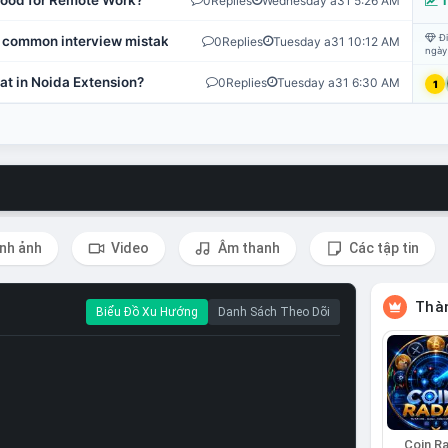
 Good for Remote Work?
0
Replies
Wednesday a31 5:26 AM
T
Đi
 common interview mistakes?
0
Replies
Tuesday a31 10:12 AM
ngày
at in Noida Extension?
0
Replies
Tuesday a31 6:30 AM
1
nh ảnh
Video
Âm thanh
Các tập tin
Thàn
Biểu Đồ Xu Hướng
Danh Sách Theo Dõi
Coin R