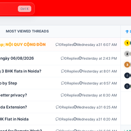
Ctrl K
MOST VIEWED THREADS
1
; NỘI QUY CỘNG ĐỒNG VLIKE.VN: HỆ THỐNG GIÁM SÁT TỰ ĐỘNG 
0
Replies
Wednesday a31 6:07 AM
2
ot ngày 06/08/2026
0
Replies
Yesterday at 2:43 PM
3
 3 BHK flats in Noida?
0
Replies
Yesterday at 8:01 AM
4
p by Step
0
Replies
Yesterday at 6:57 AM
5
etter privacy?
0
Replies
Yesterday at 6:30 AM
ida Extension?
0
Replies
Wednesday a31 6:25 AM
K Flat in Noida
0
Replies
Wednesday a31 6:20 AM