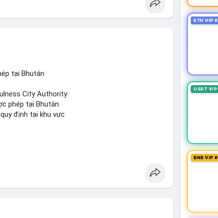
ETH VIP 
ép tại Bhután
USDT VIP
ulness City Authority
ợc phép tại Bhután
 quy định tại khu vực
BNB VIP 