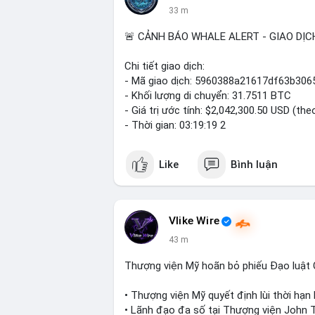
33 m
🚨 CẢNH BÁO WHALE ALERT - GIAO DỊC
Chi tiết giao dịch:
- Mã giao dịch: 5960388a21617df63b3
- Khối lượng di chuyển: 31.7511 BTC
- Giá trị ước tính: $2,042,300.50 USD (the
- Thời gian: 03:19:19 2
Like
Bình luận
Vlike Wire
43 m
Thượng viện Mỹ hoãn bỏ phiếu Đạo luật
• Thượng viện Mỹ quyết định lùi thời hạ
• Lãnh đạo đa số tại Thượng viện John T