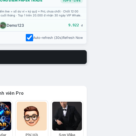
ỔNG ĐIỂM PAPER TRADE
TOP 5 · LIVE
ểm live = số dư ví + ký quỹ + PnL chưa chốt · Chốt 12:00
 cuối tháng · Top 1 trên 20.000 đ nhận 30 ngày VIP Whale.
Demo123
9.922
đ
Auto-refresh (30s)
Refresh Now
h viên Pro
adar
Phí Hồ
Sơn Vlike