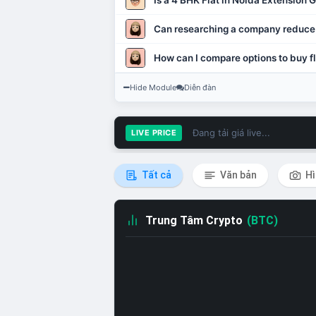
Is a 4 BHK Flat in Noida Extension
Can researching a company reduce
How can I compare options to buy fl
Hide Module
Diễn đàn
Đang tải giá live...
LIVE PRICE
Tất cả
Văn bản
Hì
Trung Tâm Crypto
(BTC)