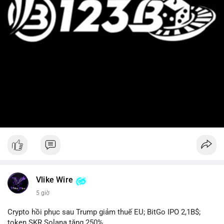
Vlike Wire
5 giờ
Crypto hồi phục sau Trump giảm thuế EU; BitGo IPO 2,1B$;
token SKR Solana tăng 250%