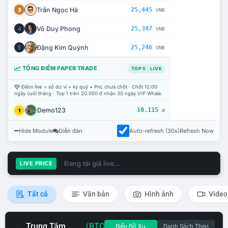
Trần Ngọc Hà
25,445
3
VNĐ
Võ Duy Phong
25,347
4
VNĐ
Đặng Kim Quỳnh
25,246
5
VNĐ
TỔNG ĐIỂM PAPER TRADE
TOP 5 · LIVE
Điểm live = số dư ví + ký quỹ + PnL chưa chốt · Chốt 12:00
ngày cuối tháng · Top 1 trên 20.000 đ nhận 30 ngày VIP Whale.
Demo123
10.115
1
đ
Hide Module
Diễn đàn
Auto-refresh (30s)
Refresh Now
Đang tải giá live...
LIVE PRICE
Tất cả
Văn bản
Hình ảnh
Video
Trung Tâm
(BTC
Biểu Đồ Xu
Danh Sách Theo