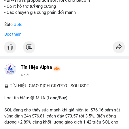
tán rủi ro. Với mức giá 65K, khối lượng này không quá lớn để
- BIP-110 là proposition soft fork cho Bitcoin
gây sốc thanh khoản tức thời, nhưng vẫn đủ sức tạo biến động
- Có ít hỗ trợ từ礿ng cường
tâm lý ngắn hạn nếu hướng đến sàn tập trung.
- Các chuyên gia cũng phản đối mạnh
Lời khuyên cho nhà đầu tư nhỏ lẻ:
$btc
#btc
Theo dõi các giao dịch tiếp theo từ cùng địa chỉ ví để xác nhận
Đọc thêm
hướng đi của dòng tiền. Tránh hành động theo cảm xúc, ưu
#vlikevn
#titanbot
tiên quản trị rủi ro và không mở vị thế lớn trước khi có tín hiệu
rõ ràng về đích đến của số BTC này.
📰 Nguồn: CoinDesk
#94dot58btc
#vilanh
#chuyentiencavoi
#btcmempool
#dongtienlon
Tín Hiệu Alpha
4 giờ
🔮 TÍN HIỆU GIAO DỊCH CRYPTO - SOLUSDT
Loại tín hiệu: 🟢 MUA (Long/Buy)
SOL đang cho thấy sức mạnh khi giá hiện tại $76.16 bám sát
vùng đỉnh 24h $76.81, cách đáy $73.57 tới 3.5%. Biến động
dương +2.89% cùng khối lượng giao dịch 1.42 triệu SOL cho
thấy lực cầu chủ động đang chiếm ưu thế, phe mua kiểm soát