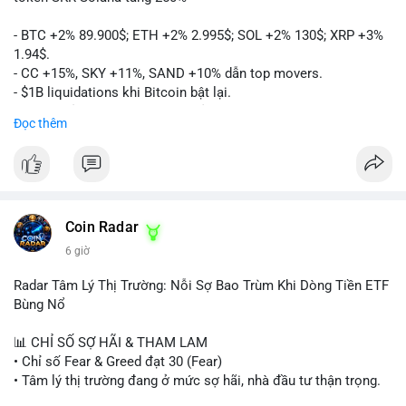
- BTC +2% 89.900$; ETH +2% 2.995$; SOL +2% 130$; XRP +3%
1.94$.
- CC +15%, SKY +11%, SAND +10% dẫn top movers.
- $1B liquidations khi Bitcoin bật lại.
- Trump hủy thuế EU, tín hiệu giảm áp lực.
Đọc thêm
- Vitalik đề xuất DVT staking cho Ethereum.
- BitGo IPO 18$/cổ phiếu, trị giá ~2B$.
- Senate Ag Committee tiến hành Clarity Act.
- Newrez tính crypto vào điều kiện vay nhà.
- HK cấp giấy phép stablecoin mới.
- Tòa án Nga công nhận crypto là tài sản.
Coin Radar
- Trump hy vọng ký bill cấu trúc thị trường crypto.
6 giờ
- Saga EVM bị hack 7M$, quỹ trộm chuyển sang Ethereum.
- Steak ’n Shake thưởng BTC cho nhân viên.
Radar Tâm Lý Thị Trường: Nỗi Sợ Bao Trùm Khi Dòng Tiền ETF
#binancesquare
#cryptonews
#btc
#eth
#sol
#xrp
#cc
#sky
Bùng Nổ
#sand
#bitgo
#solana
#stablecoin
#regulation
📊 CHỈ SỐ SỢ HÃI & THAM LAM
$btc $eth $sol $xrp $cc $sky $sand $skr
#skr
• Chỉ số Fear & Greed đạt 30 (Fear)
• Tâm lý thị trường đang ở mức sợ hãi, nhà đầu tư thận trọng.
#vlikevn
#titanbot