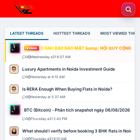
LATEST THREADS
HOTTEST THREADS
MOST VIEWED THRE
CẢNH BÁO BẢO MẬT &amp; NỘI QUY CỘNG ĐỒNG
VÀNG
0
Wednesday a31 6:07 AM
Luxury Apartments in Noida Investment Guide
0
Yesterday at 6:13 AM
Is RERA Enough When Buying Flats in Noida?
0
Yesterday at 5:37 AM
BTC (Bitcoin) - Phân tích snapshot ngày 06/08/2026
0
Thursday a31 2:43 PM
What should I verify before booking 3 BHK flats in Noida?
0
Thursday a31 8:01 AM