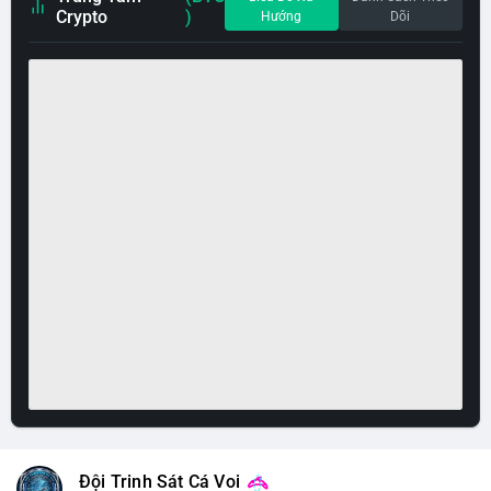
Crypto
)
Hướng
Dõi
Đội Trinh Sát Cá Voi