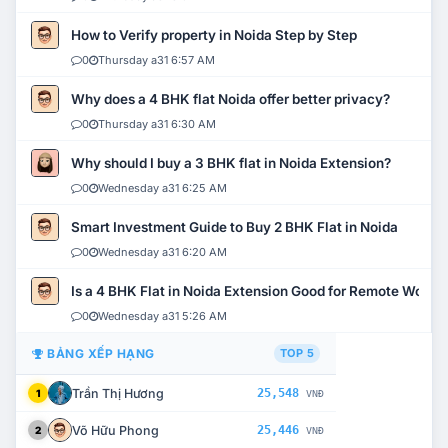
How to Verify property in Noida Step by Step
0
Thursday a31 6:57 AM
Why does a 4 BHK flat Noida offer better privacy?
0
Thursday a31 6:30 AM
Why should I buy a 3 BHK flat in Noida Extension?
0
Wednesday a31 6:25 AM
Smart Investment Guide to Buy 2 BHK Flat in Noida
0
Wednesday a31 6:20 AM
Is a 4 BHK Flat in Noida Extension Good for Remote Work?
0
Wednesday a31 5:26 AM
BẢNG XẾP HẠNG
TOP 5
Trần Thị Hương
25,548
1
VNĐ
Võ Hữu Phong
25,446
2
VNĐ