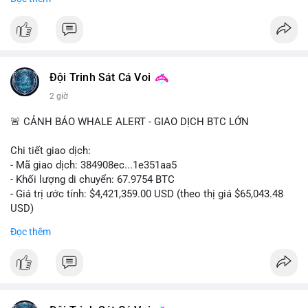
#556btc
#36trusd
#cavoichuyentien
#aplucban
#tichluydaihan
$btc
#btc
#vlikevn
#titanbot
📰 Nguồn: Cointelegraph
Đội Trinh Sát Cá Voi
2 giờ
🚨 CẢNH BÁO WHALE ALERT - GIAO DỊCH BTC LỚN
Chi tiết giao dịch:
- Mã giao dịch: 384908ec...1e351aa5
- Khối lượng di chuyển: 67.9754 BTC
- Giá trị ước tính: $4,421,359.00 USD (theo thị giá $65,043.48
USD)
- Thời gian: 21:19:29 2026-08-08 UTC
Đọc thêm
Nhận định phân tích:
Khối lượng 67.97 BTC trị giá hơn 4.4 triệu USD được di chuyển
trong một giao dịch duy nhất trên mempool. Quy mô này nằm
ở mức trung bình của cá voi, không quá lớn để gây sốc nhưng