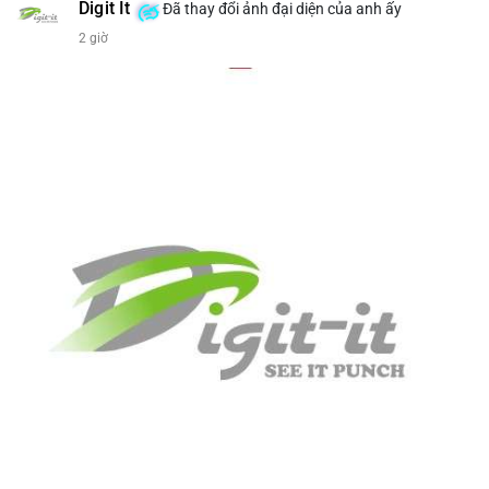
bán tiềm năng...) và tác động tâm lý thị trường.
Digit It
Đã thay đổi ảnh đại diện của anh ấy
2 giờ
Lời khuyên ngắn gọn cho nhà đầu tư nhỏ lẻ.
#8.4854BTC
#551kusd
#chuyenvilon
#mempoolbtc
#dongtiencavoi