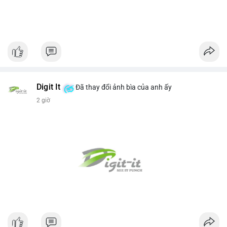
Digit It
Đã thay đổi ảnh bìa của anh ấy
2 giờ