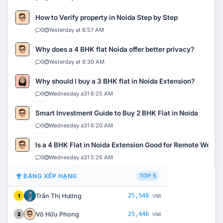
How to Verify property in Noida Step by Step
0
Yesterday at 6:57 AM
Why does a 4 BHK flat Noida offer better privacy?
0
Yesterday at 6:30 AM
Why should I buy a 3 BHK flat in Noida Extension?
0
Wednesday a31 6:25 AM
Smart Investment Guide to Buy 2 BHK Flat in Noida
0
Wednesday a31 6:20 AM
Is a 4 BHK Flat in Noida Extension Good for Remote Work?
0
Wednesday a31 5:26 AM
BẢNG XẾP HẠNG
TOP 5
Trần Thị Hương
25,548
1
VNĐ
Võ Hữu Phong
25,446
2
VNĐ