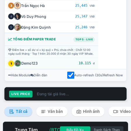
Trần Ngọc Hà
25,445
3
VNĐ
Võ Duy Phong
25,347
4
VNĐ
Đặng Kim Quỳnh
25,246
5
VNĐ
TỔNG ĐIỂM PAPER TRADE
TOP 5 · LIVE
Điểm live = số dư ví + ký quỹ + PnL chưa chốt · Chốt 12:00
ngày cuối tháng · Top 1 trên 20.000 đ nhận 30 ngày VIP Whale.
Demo123
10.115
1
đ
Hide Module
Diễn đàn
Auto-refresh (30s)
Refresh Now
Đang tải giá live...
LIVE PRICE
Tất cả
Văn bản
Hình ảnh
Video
Trung Tâm
(BTC
Biểu Đồ Xu
Danh Sách Theo