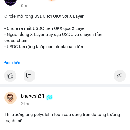
8 m
Circle mở rộng USDC tới OKX với X Layer
- Circle ra mắt USDC trên OKX qua X Layer
- Người dùng X Layer truy cập USDC và chuyển tiền
cross‑chain
- USDC lan rộng khắp các blockchain lớn
#binancesquare
#cryptonews
#usdc
#okx
#xlayer
Đọc thêm
$usdc
#vlikevn
#titanbot
📰 Nguồn: Cointelegraph
bhavesh31
24 m
Thị trường ống polyolefin toàn cầu đang trên đà tăng trưởng
mạnh mẽ.