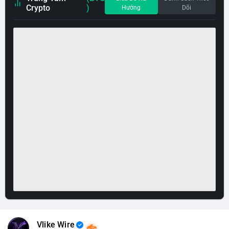
Crypto
)
Hướng
Dõi
Vlike Wire