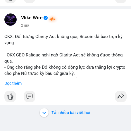
Vlike Wire
2 giờ
OKX: Đối tượng Clarity Act không qua, Bitcoin đã bao trọn kỳ
vọng
- OKX CEO Rafique nghi ngờ Clarity Act sẽ không được thông
qua.
- Ông cho rằng phe Đỏ không có động lực đưa thắng lợi crypto
cho phe Nữ trước kỳ bầu cử giữa kỳ.
- Sự lạc quan đã được giá Bitcoin phản ánh, không cần thêm
Đọc thêm
hỗ trợ pháp lý.
- Nếu luật không qua, Bitcoin vẫn duy trì mức giá hiện tại.
#binancesquare
#cryptonews
#btc
Tải nhiều bài viết hơn
$btc
#vlikevn
#titanbot