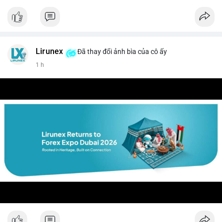
#vlikevn
#titanbot
📰 Nguồn: CoinDesk
Lirunex
Đã thay đổi ảnh bìa của cô ấy
1 h