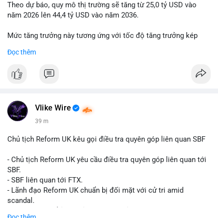
Theo dự báo, quy mô thị trường sẽ tăng từ 25,0 tỷ USD vào
năm 2026 lên 44,4 tỷ USD vào năm 2036.
Mức tăng trưởng này tương ứng với tốc độ tăng trưởng kép
hàng năm (CAGR) đạt 5,9% trong giai đoạn dự báo.
Đọc thêm
Đây là tín hiệu tích cực cho các nhà sản xuất, nhà phân phối và
nhà đầu tư trong ngành vật liệu xây dựng và hạ tầng.
Bạn đánh giá thế nào về tiềm năng của dòng sản phẩm ống
nhựa polyolefin trong tương lai?
Vlike Wire
39 m
Chủ tịch Reform UK kêu gọi điều tra quyên góp liên quan SBF
- Chủ tịch Reform UK yêu cầu điều tra quyên góp liên quan tới
SBF.
- SBF liên quan tới FTX.
- Lãnh đạo Reform UK chuẩn bị đối mặt với cử tri amid
scandal.
- Sự kiện có thể ảnh hưởng đến hình ảnh SBF và FTX.
Đọc thêm