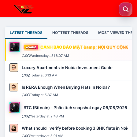
LATEST THREADS
HOTTEST THREADS
MOST VIEWED THRE
CẢNH BÁO BẢO MẬT &amp; NỘI QUY CỘNG ĐỒNG
VÀNG
0
Wednesday a31 6:07 AM
Luxury Apartments in Noida Investment Guide
0
Today at 6:13 AM
Is RERA Enough When Buying Flats in Noida?
0
Today at 5:37 AM
BTC (Bitcoin) - Phân tích snapshot ngày 06/08/2026
0
Yesterday at 2:43 PM
What should I verify before booking 3 BHK flats in Noida?
0
Yesterday at 8:01 AM