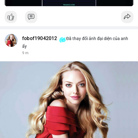
fobof19042012
Đã thay đổi ảnh đại diện của anh
ấy
9 m