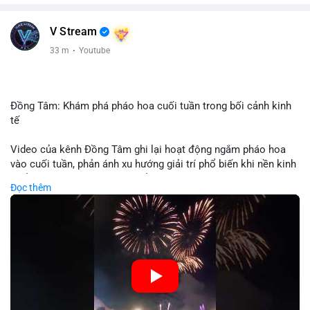
V Stream
33 m
·
Youtube
Đồng Tâm: Khám phá pháo hoa cuối tuần trong bối cảnh kinh
tế
Video của kênh Đồng Tâm ghi lại hoạt động ngắm pháo hoa
vào cuối tuần, phản ánh xu hướng giải trí phổ biến khi nền kinh
tế ổn định. Sự kiện này có thể cho thấy người tiêu dùng ưu tiên
Đọc thêm
trải nghiệm hơn là đầu tư vào tài sản vật chất. Trong bối cảnh
lãi suất ổn định và thị trường crypto ổn định, hoạt động giải trí
như vậy thường tăng trưởng khi người dân có khả năng chi
tiêu. Tuy nhiên, sự ưu tiên giải trí có thể ảnh hưởng đến tỷ lệ
tiết kiệm hoặc đầu tư vào crypto nếu người tiêu dùng chuyển
hướng ngân sách.
🎥 Xem video trực tiếp tại: