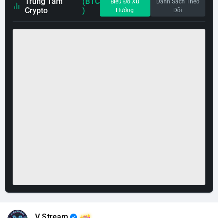
Trung Tâm
(BTC
Biểu Đồ Xu
Danh Sách Theo
Crypto
)
Hướng
Dõi
V Stream