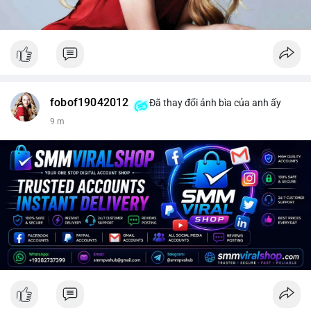
fobof19042012
Đã thay đổi ảnh bìa của anh ấy
9 m