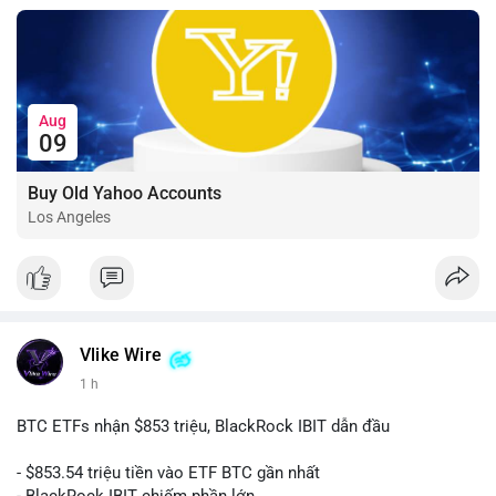
Aug
09
Buy Old Yahoo Accounts
Los Angeles
Vlike Wire
1 h
BTC ETFs nhận $853 triệu, BlackRock IBIT dẫn đầu
- $853.54 triệu tiền vào ETF BTC gần nhất
- BlackRock IBIT chiếm phần lớn