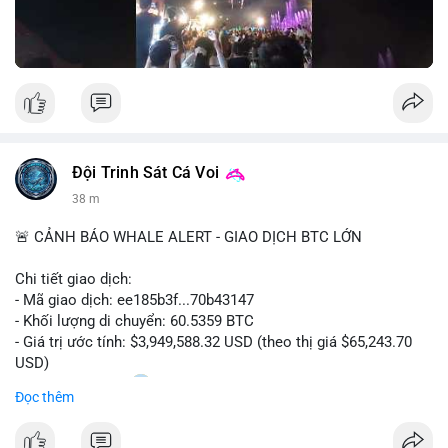
Nguồn: Đồng Tâm
Đội Trinh Sát Cá Voi
38 m
🚨 CẢNH BÁO WHALE ALERT - GIAO DỊCH BTC LỚN
Chi tiết giao dịch:
- Mã giao dịch: ee185b3f...70b43147
- Khối lượng di chuyển: 60.5359 BTC
- Giá trị ước tính: $3,949,588.32 USD (theo thị giá $65,243.70
USD)
- Thời gian: 15:20
1 2026-08-09 UTC
Đọc thêm
Nhận định phân tích: