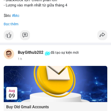
- Lượng vào mạnh nhất từ giữa tháng 4
$btc
#btc
Đọc thêm
#vlikevn
#titanbot
📰 Nguồn: CoinDesk
BuyGithub202
đã tạo sự kiện mới
1 h
Aug
09
Buy Old Gmail Accounts