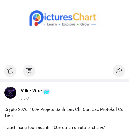
Theo dõi xác nhận giao dịch và dòng tiền tiếp theo. Nếu BTC
được chuyển đến ví sàn, hãy cân nhắc quản trị rủi ro, tránh
hành động theo cảm xúc. Nếu chuyển sang ví lạnh, đây là tín
hiệu tích cực cho xu hướng dài hạn.
#1756513btc
#vilanh
#tichluydaihan
#giaodichlon
#mempoolbtc
Vlike Wire
3 giờ
Crypto 2026: 100+ Projets Gánh Lên, Chỉ Còn Các Protokol Có
Tiền
- Gánh nặng toàn ngành: 100+ dự án crypto bị phá vỡ