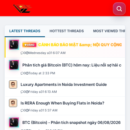
LATEST THREADS
HOTTEST THREADS
MOST VIEWED THRE
CẢNH BÁO BẢO MẬT &amp; NỘI QUY CỘNG ĐỒNG
VÀNG
0
Wednesday a31 6:07 AM
Phân tích giá Bitcoin (BTC) hôm nay: Liệu nỗi sợ hãi có mở 
0
Today at 2:33 PM
Luxury Apartments in Noida Investment Guide
0
Friday a31 6:13 AM
Is RERA Enough When Buying Flats in Noida?
0
Friday a31 5:37 AM
BTC (Bitcoin) - Phân tích snapshot ngày 06/08/2026