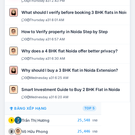
0
Thursday a31 2:43 PM
What should I verify before booking 3 BHK flats in Noida?
0
Thursday a31 8:01 AM
How to Verify property in Noida Step by Step
0
Thursday a31 6:57 AM
Why does a 4 BHK flat Noida offer better privacy?
0
Thursday a31 6:30 AM
Why should I buy a 3 BHK flat in Noida Extension?
0
Wednesday a31 6:25 AM
Smart Investment Guide to Buy 2 BHK Flat in Noida
0
Wednesday a31 6:20 AM
BẢNG XẾP HẠNG
TOP 5
Trần Thị Hương
25,548
1
VNĐ
Võ Hữu Phong
25,446
2
VNĐ