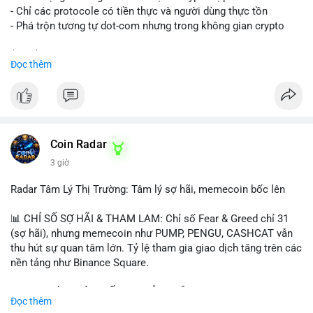
- Chỉ các protocole có tiền thực và người dùng thực tồn
- Phá trộn tương tự dot-com nhưng trong không gian crypto
$btc $eth
Đọc thêm
#vlikevn
#titanbot
📰 Nguồn: CoinDesk
Coin Radar
3 giờ
Radar Tâm Lý Thị Trường: Tâm lý sợ hãi, memecoin bốc lên
📊 CHỈ SỐ SỢ HÃI & THAM LAM: Chỉ số Fear & Greed chỉ 31
(sợ hãi), nhưng memecoin như PUMP, PENGU, CASHCAT vẫn
thu hút sự quan tâm lớn. Tỷ lệ tham gia giao dịch tăng trên các
nền tảng như Binance Square.
📈 XU HƯỚNG TÌM KIẾM & THẢO LUẬN: TUT, PUMP, PENGU,
Đọc thêm
CASHCAT, SUI, TAO xuất hiện nhiều trong tìm kiếm Việt Nam