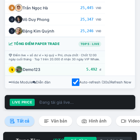
Trần Ngọc Hà
25,445
3
VNĐ
Võ Duy Phong
25,347
4
VNĐ
Đặng Kim Quỳnh
25,246
5
VNĐ
TỔNG ĐIỂM PAPER TRADE
TOP 5 · LIVE
Điểm live = số dư ví + ký quỹ + PnL chưa chốt · Chốt 12:00
ngày cuối tháng · Top 1 trên 20.000 đ nhận 30 ngày VIP Whale.
Demo123
5.492
1
đ
Hide Module
Diễn đàn
Auto-refresh (30s)
Refresh Now
Đang tải giá live...
LIVE PRICE
Tất cả
Văn bản
Hình ảnh
Video