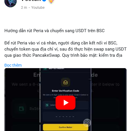
2 m
·
Youtube
Hướng dẫn rút Peria và chuyển sang USDT trên BSC
Để rút Peria vào ví cá nhân, người dùng cần kết nối ví BSC,
chuyển token qua địa chỉ ví, sau đó thực hiện swap sang USDT
qua giao thức PancakeSwap. Quy trình bảo mật: kiểm tra địa
chỉ, xác nhận giao dịch, tránh phí gas cao bằng cách chọn thời
Đọc thêm
điểm phù hợp. Khi hoàn thành, USDT lưu trữ an toàn trong ví
BSC, có thể chuyển sang các nền tảng khác hoặc bán. Hướng
dẫn chi tiết giúp người mới tránh sai lầm và tối ưu chi phí.
🎥 Xem video trực tiếp tại:
Nguồn: Đồng Tâm
#peria
#usdt