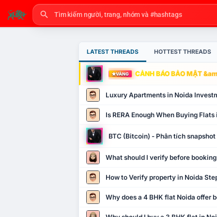
LATEST THREADS
HOTTEST THREADS
CẢNH BÁO BẢO MẬT &amp
VÀNG
Luxury Apartments in Noida Invest
Is RERA Enough When Buying Flats 
BTC (Bitcoin) - Phân tích snapsho
What should I verify before booking
How to Verify property in Noida Ste
Why does a 4 BHK flat Noida offer b