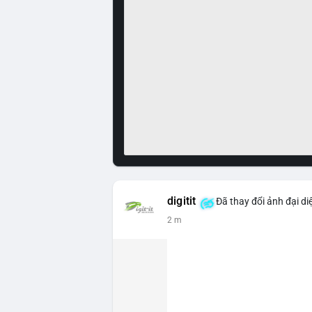
digitit
Đã thay đổi ảnh đại di
2 m