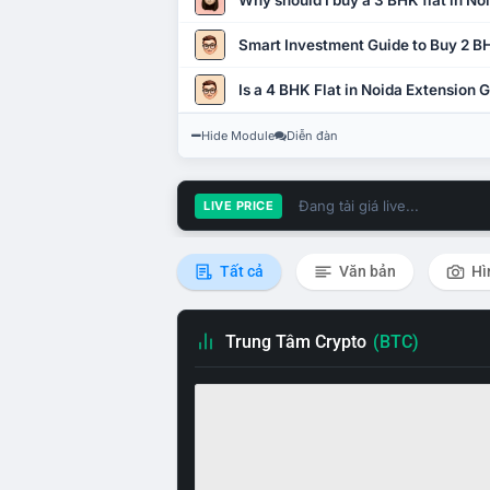
Why should I buy a 3 BHK flat in No
Smart Investment Guide to Buy 2 BH
Is a 4 BHK Flat in Noida Extension
Hide Module
Diễn đàn
Đang tải giá live...
LIVE PRICE
Tất cả
Văn bản
Hì
Trung Tâm Crypto
(BTC)