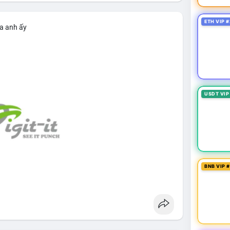
ETH VIP #
ủa anh ấy
USDT VIP
BNB VIP 