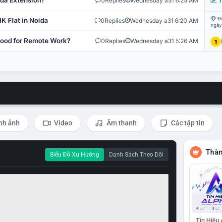
ida Extension?
0
Replies
Wednesday a31 6:25 AM
T
Đi
K Flat in Noida
0
Replies
Wednesday a31 6:20 AM
ngày
 Good for Remote Work?
0
Replies
Wednesday a31 5:26 AM
1
nh ảnh
Video
Âm thanh
Các tập tin
Thàn
Biểu Đồ Xu Hướng
Danh Sách Theo Dõi
Tín Hiệu