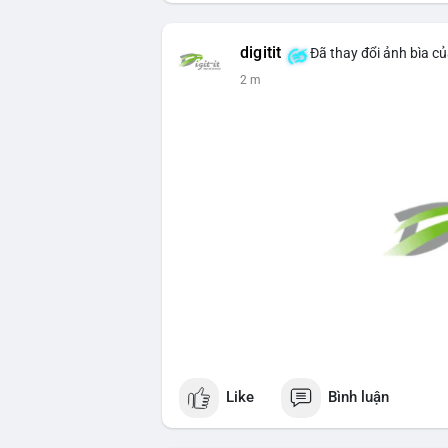
digitit
Đã thay đổi ảnh bìa c
2 m
Like
Bình luận