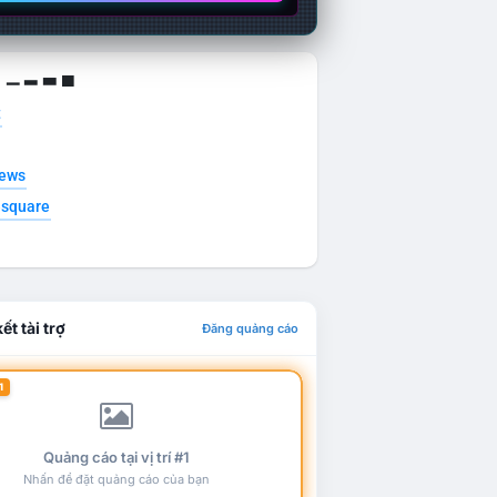
g ▁ ▂ ▃ ▄
t
news
esquare
ết tài trợ
Đăng quảng cáo
1
Quảng cáo tại vị trí #1
Nhấn để đặt quảng cáo của bạn