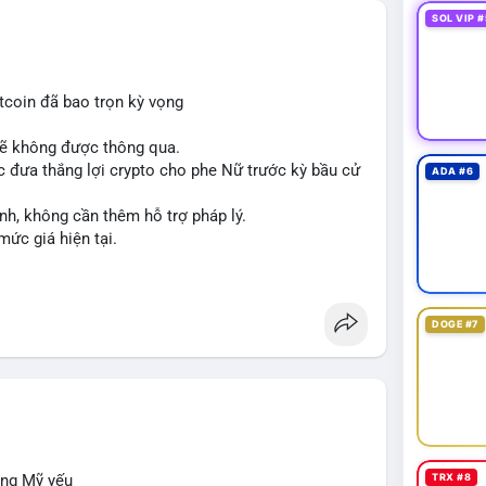
SOL VIP #
tcoin đã bao trọn kỳ vọng
sẽ không được thông qua.
 đưa thắng lợi crypto cho phe Nữ trước kỳ bầu cử
ADA #6
nh, không cần thêm hỗ trợ pháp lý.
mức giá hiện tại.
DOGE #7
ộng Mỹ yếu
TRX #8