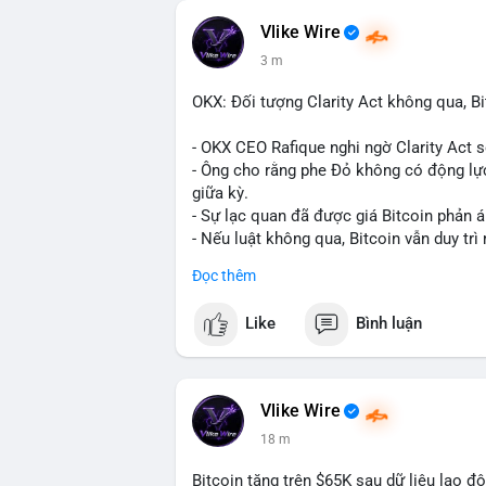
Vlike Wire
3 m
OKX: Đối tượng Clarity Act không qua, Bi
- OKX CEO Rafique nghi ngờ Clarity Act 
- Ông cho rằng phe Đỏ không có động lực
giữa kỳ.
- Sự lạc quan đã được giá Bitcoin phản á
- Nếu luật không qua, Bitcoin vẫn duy trì 
Đọc thêm
#binancesquare
#cryptonews
#btc
Like
Bình luận
$btc
#vlikevn
#titanbot
Vlike Wire
📰 Nguồn: CoinDesk
18 m
Bitcoin tăng trên $65K sau dữ liệu lao đ