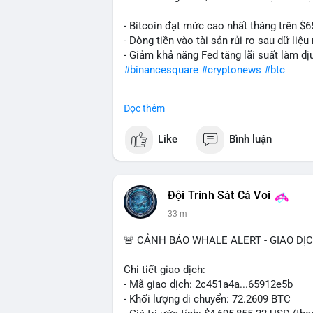
- Bitcoin đạt mức cao nhất tháng trên $6
- Dòng tiền vào tài sản rủi ro sau dữ li
- Giảm khả năng Fed tăng lãi suất làm dịu
#binancesquare
#cryptonews
#btc
$btc
Đọc thêm
#vlikevn
#titanbot
Like
Bình luận
📰 Nguồn: Cointelegraph
Đội Trinh Sát Cá Voi
33 m
🚨 CẢNH BÁO WHALE ALERT - GIAO DỊ
Chi tiết giao dịch:
- Mã giao dịch: 2c451a4a...65912e5b
- Khối lượng di chuyển: 72.2609 BTC