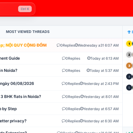
Ctrl K
MOST VIEWED THREADS
1
; NỘI QUY CỘNG ĐỒNG VLIKE.VN: HỆ THỐNG GIÁM SÁT TỰ ĐỘNG V
0
Replies
Wednesday a31 6:07 AM
2
ment Guide
0
Replies
Today at 6:13 AM
3
in Noida?
0
Replies
Today at 5:37 AM
4
t ngày 06/08/2026
0
Replies
Yesterday at 2:43 PM
5
 3 BHK flats in Noida?
0
Replies
Yesterday at 8:01 AM
p by Step
0
Replies
Yesterday at 6:57 AM
etter privacy?
0
Replies
Yesterday at 6:30 AM