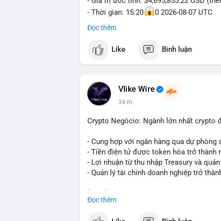
- Giá trị ước tính: $4,695,855.22 USD (th
- Thời gian: 15:20
0 2026-08-07 UTC
Đọc thêm
Nhận định phân tích hành vi của Cá voi d
triệu USD được dồn vào một giao dịch du
Like
Bình luận
không phải hành động phân tán nhỏ lẻ. N
hạn có thể gia tăng, ảnh hưởng đến tâm l
lạnh, đây là tín hiệu tích lũy dài hạn, ch
vì thoát ra.
Vlike Wire
34 m
Lời khuyên ngắn gọn cho nhà đầu tư nhỏ 
trong 24-48 giờ tới. Đừng vội hành động
Crypto Negócio: Ngành lớn nhất crypto đ
lẻ; hãy quan sát thêm các lệnh tiếp theo
chỉnh vị thế.
- Cung hợp với ngân hàng qua dự phòng 
- Tiền điện tử được token hóa trở thành 
#72dot2609btc
#4triệu7usd
#chuyểnvílạ
- Lợi nhuận từ thu nhập Treasury và quản 
- Quản lý tài chính doanh nghiệp trở thà
$btc $eth
Đọc thêm
#vlikevn
#titanbot