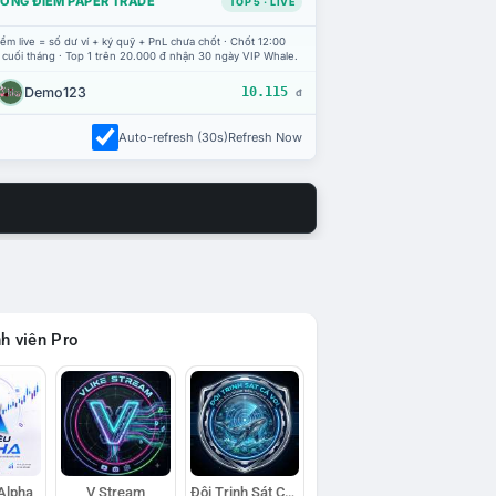
ỔNG ĐIỂM PAPER TRADE
TOP 5 · LIVE
ểm live = số dư ví + ký quỹ + PnL chưa chốt · Chốt 12:00
 cuối tháng · Top 1 trên 20.000 đ nhận 30 ngày VIP Whale.
Demo123
10.115
đ
Auto-refresh (30s)
Refresh Now
h viên Pro
 Alpha
V Stream
Đội Trinh Sát Cá Voi