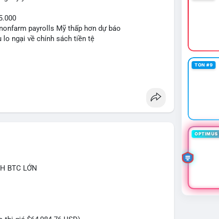
5.000
ệu nonfarm payrolls Mỹ thấp hơn dự báo
 lo ngại về chính sách tiền tệ
TON #9
OPTIMUS 
CH BTC LỚN