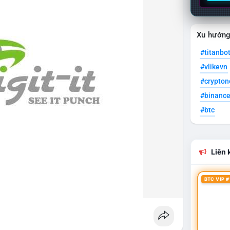
Xu hướn
#titanbo
#vlikevn
#crypto
#binanc
#btc
Liên k
BTC VIP #