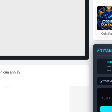
Coin R
⚡ TITA
BTC
----
--%
ện của anh ấy
SYSTEM:
Trợ lý A