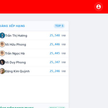
BẢNG XẾP HẠNG
TOP 5
Trần Thị Hương
25,548
VNĐ
À CHẾ TÀI XỬ LÝ VI PHẠM
Võ Hữu Phong
25,446
VNĐ
Trần Ngọc Hà
25,445
VNĐ
Võ Duy Phong
25,347
VNĐ
Đặng Kim Quỳnh
25,246
VNĐ