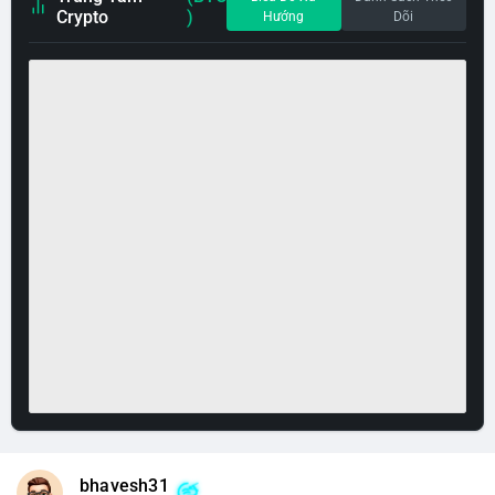
Crypto
)
Hướng
Dõi
bhavesh31