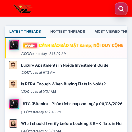
LATEST THREADS
HOTTEST THREADS
MOST VIEWED THRE
CẢNH BÁO BẢO MẬT &amp; NỘI QUY CỘNG ĐỒN
VÀNG
0
Wednesday a31 6:07 AM
Luxury Apartments in Noida Investment Guide
0
Today at 6:13 AM
Is RERA Enough When Buying Flats in Noida?
0
Today at 5:37 AM
BTC (Bitcoin) - Phân tích snapshot ngày 06/08/2026
0
Yesterday at 2:43 PM
What should I verify before booking 3 BHK flats in Noida?
0
Yesterday at 8:01 AM