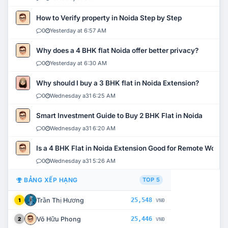
How to Verify property in Noida Step by Step
0
Yesterday at 6:57 AM
Why does a 4 BHK flat Noida offer better privacy?
0
Yesterday at 6:30 AM
Why should I buy a 3 BHK flat in Noida Extension?
0
Wednesday a31 6:25 AM
Smart Investment Guide to Buy 2 BHK Flat in Noida
0
Wednesday a31 6:20 AM
Is a 4 BHK Flat in Noida Extension Good for Remote Work?
0
Wednesday a31 5:26 AM
BẢNG XẾP HẠNG
TOP 5
Trần Thị Hương
25,548
1
VNĐ
Võ Hữu Phong
25,446
2
VNĐ