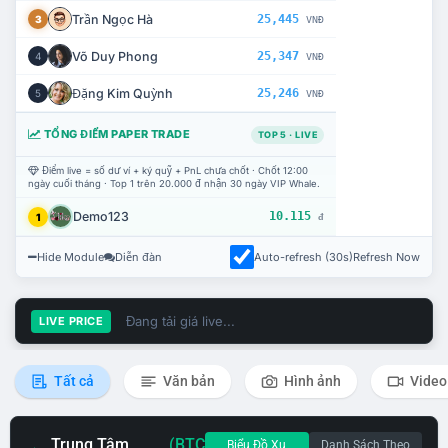
Trần Ngọc Hà
25,445
3
VNĐ
Võ Duy Phong
25,347
4
VNĐ
Đặng Kim Quỳnh
25,246
5
VNĐ
TỔNG ĐIỂM PAPER TRADE
TOP 5 · LIVE
Điểm live = số dư ví + ký quỹ + PnL chưa chốt · Chốt 12:00
ngày cuối tháng · Top 1 trên 20.000 đ nhận 30 ngày VIP Whale.
Demo123
10.115
1
đ
Hide Module
Diễn đàn
Auto-refresh (30s)
Refresh Now
Đang tải giá live...
LIVE PRICE
Tất cả
Văn bản
Hình ảnh
Video
Trung Tâm
(BTC
Biểu Đồ Xu
Danh Sách Theo