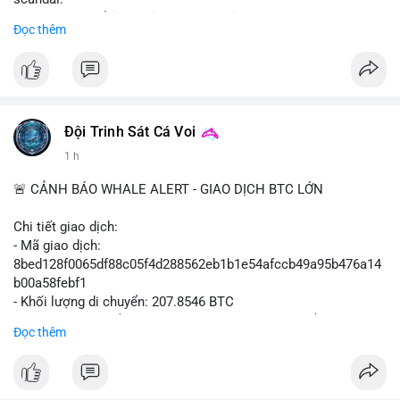
- Sự kiện có thể ảnh hưởng đến hình ảnh SBF và FTX.
Đọc thêm
- Không có thông tin tác động thị trường ngay lập tức.
#binancesquare
#cryptonews
#sbf
#ftx
#reformuk
$btc $eth
#vlikevn
#titanbot
Đội Trinh Sát Cá Voi
1 h
📰 Nguồn: Cointelegraph
🚨 CẢNH BÁO WHALE ALERT - GIAO DỊCH BTC LỚN
Chi tiết giao dịch:
- Mã giao dịch:
8bed128f0065df88c05f4d288562eb1b1e54afccb49a95b476a14
b00a58febf1
- Khối lượng di chuyển: 207.8546 BTC
- Giá trị ước tính: $13,449,009.09 USD (theo thị giá $64,703.92
Đọc thêm
USD)
- Thời gian: 17:19:40 2026-08-07 UTC
Nhận định phân tích: