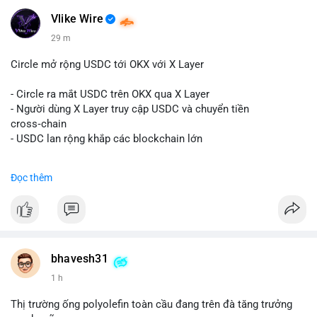
#kiemsoatvi
- Steak ’n Shake trả lương BTC
Vlike Wire
$btc
#btc
$eth
#eth
$sol
#sol
$xrp
#xrp
$sky
#sky
$sand
29 m
#sand
$skr
#skr
Circle mở rộng USDC tới OKX với X Layer
#vlikevn
#titanbot
- Circle ra mắt USDC trên OKX qua X Layer
📰 Nguồn: Decrypt
- Người dùng X Layer truy cập USDC và chuyển tiền
cross‑chain
- USDC lan rộng khắp các blockchain lớn
#binancesquare
#cryptonews
#usdc
#okx
#xlayer
Đọc thêm
$usdc
#vlikevn
#titanbot
📰 Nguồn: Cointelegraph
bhavesh31
1 h
Thị trường ống polyolefin toàn cầu đang trên đà tăng trưởng