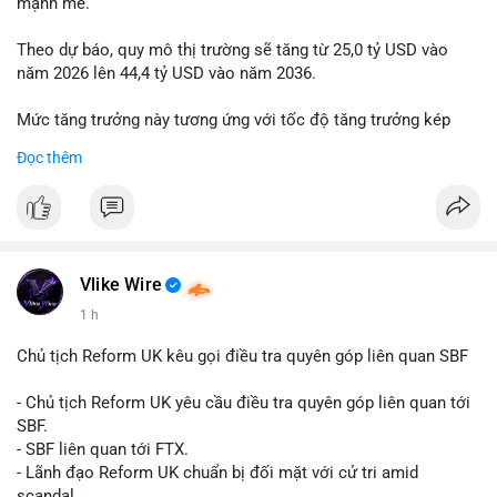
mạnh mẽ.
Theo dự báo, quy mô thị trường sẽ tăng từ 25,0 tỷ USD vào
năm 2026 lên 44,4 tỷ USD vào năm 2036.
Mức tăng trưởng này tương ứng với tốc độ tăng trưởng kép
hàng năm (CAGR) đạt 5,9% trong giai đoạn dự báo.
Đọc thêm
Đây là tín hiệu tích cực cho các nhà sản xuất, nhà phân phối và
nhà đầu tư trong ngành vật liệu xây dựng và hạ tầng.
Bạn đánh giá thế nào về tiềm năng của dòng sản phẩm ống
nhựa polyolefin trong tương lai?
Vlike Wire
1 h
Chủ tịch Reform UK kêu gọi điều tra quyên góp liên quan SBF
- Chủ tịch Reform UK yêu cầu điều tra quyên góp liên quan tới
SBF.
- SBF liên quan tới FTX.
- Lãnh đạo Reform UK chuẩn bị đối mặt với cử tri amid
scandal.