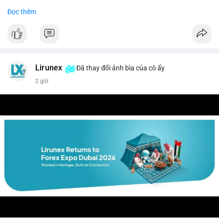
Đọc thêm
$btc $eth
#vlikevn
#titanbot
📰 Nguồn: CoinDesk
Lirunex
Đã thay đổi ảnh bìa của cô ấy
2 giờ