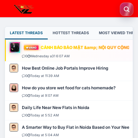
LATEST THREADS
HOTTEST THREADS
MOST VIEWED THRE
CẢNH BÁO BẢO MẬT &amp; NỘI QUY CỘNG ĐỒNG
VÀNG
0
Wednesday a31 6:07 AM
How Best Online Job Portals Improve Hiring
0
Today at 11:39 AM
How do you store wet food for cats homemade?
0
Today at 9:07 AM
Daily Life Near New Flats in Noida
0
Today at 5:52 AM
A Smarter Way to Buy Flat in Noida Based on Your Needs
0
Today at 5:04 AM