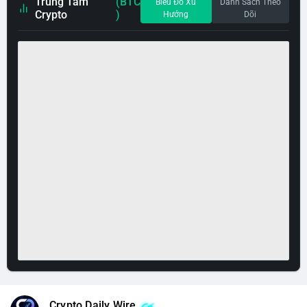
Trung Tâm
(BTC
Biểu Đồ Xu
Danh Sách Theo
Crypto
)
Hướng
Dõi
Crypto Daily Wire