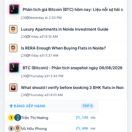
Phân tích giá Bitcoin (BTC) hôm nay: Liệu nỗi sợ hãi có mở 
0
Yesterday at 2:33 PM
Luxury Apartments in Noida Investment Guide
0
Friday a31 6:13 AM
Is RERA Enough When Buying Flats in Noida?
0
Friday a31 5:37 AM
BTC (Bitcoin) - Phân tích snapshot ngày 06/08/2026
0
Thursday a31 2:43 PM
What should I verify before booking 3 BHK flats in Noida?
0
Thursday a31 8:01 AM
BẢNG XẾP HẠNG
TOP 5
Trần Thị Hương
25,548
1
VNĐ
Võ Hữu Phong
25,446
2
VNĐ