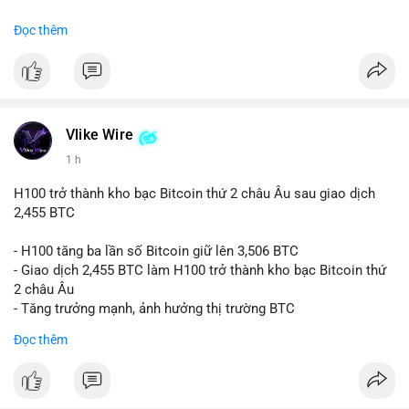
#binancesquare
#cryptonews
#btc
Đọc thêm
$btc
#vlikevn
#titanbot
📰 Nguồn: CoinDesk
Vlike Wire
1 h
H100 trở thành kho bạc Bitcoin thứ 2 châu Âu sau giao dịch
2,455 BTC
- H100 tăng ba lần số Bitcoin giữ lên 3,506 BTC
- Giao dịch 2,455 BTC làm H100 trở thành kho bạc Bitcoin thứ
2 châu Âu
- Tăng trưởng mạnh, ảnh hưởng thị trường BTC
Đọc thêm
#binancesquare
#cryptonews
#btc
$btc