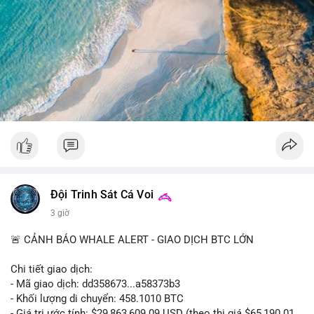
giao dịch này trong vài khối tiếp theo. Nếu BTC vào ví sàn, cần
chuẩn bị cho biến động giá tăng; nếu vào ví lạnh, có thể yên
tâm hơn về xu hướng dài hạn. Không nên hành động vội vàng
dựa trên một giao dịch đơn lẻ, hãy quan sát thêm dòng tiền
trong 24-48 giờ để xác nhận xu hướng.
#52dot09btc
#chuyenvilanh
#tichluydaihan
#mempoolbtc
#giaodichlon
Đội Trinh Sát Cá Voi
3 giờ
🚨 CẢNH BÁO WHALE ALERT - GIAO DỊCH BTC LỚN
Chi tiết giao dịch:
- Mã giao dịch: dd358673...a58373b3
- Khối lượng di chuyển: 458.1010 BTC
- Giá trị ước tính: $29,863,609.09 USD (theo thị giá $65,190.01