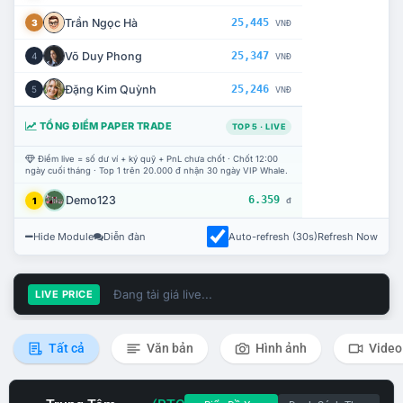
Trần Ngọc Hà
25,445
3
VNĐ
Võ Duy Phong
25,347
4
VNĐ
Đặng Kim Quỳnh
25,246
5
VNĐ
TỔNG ĐIỂM PAPER TRADE
TOP 5 · LIVE
Điểm live = số dư ví + ký quỹ + PnL chưa chốt · Chốt 12:00
ngày cuối tháng · Top 1 trên 20.000 đ nhận 30 ngày VIP Whale.
Demo123
6.359
1
đ
Hide Module
Diễn đàn
Auto-refresh (30s)
Refresh Now
Đang tải giá live...
LIVE PRICE
Tất cả
Văn bản
Hình ảnh
Video