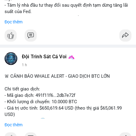
- Tâm lý nhà đầu tư thay đổi sau quyết định tạm dừng tăng lãi
suất của Fed.
- Cần theo dõi sát sao dữ liệu CPI để dự đoán biến động tiếp
Đọc thêm
theo.
#bitcoin
#btc
#cryptonews
#binancesquare
#cpi
$btc
Đội Trinh Sát Cá Voi
#vlikevn
#titanbot
1 h
📰 Nguồn: Cointelegraph
🚨 CẢNH BÁO WHALE ALERT - GIAO DỊCH BTC LỚN
Chi tiết giao dịch:
- Mã giao dịch: 491f11f6...2db7e72f
- Khối lượng di chuyển: 10.0000 BTC
- Giá trị ước tính: $650,619.64 USD (theo thị giá $65,061.99
USD)
- Thời gian: 11:20
2 2026-08-10 UTC
Đọc thêm
Nhận định phân tích hành vi của Cá voi dựa trên giao dịch này: