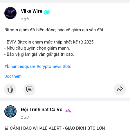
#vlikevn
#titanbot
Vlike Wire
📰 Nguồn: Cointelegraph
2 giờ
Bitcoin giảm độ biến động, bảo vệ giảm giá vẫn đắt
- BVIV Bitcoin chạm mức thấp nhất kể từ 2025.
- Nhu cầu quyền chọn giảm mạnh.
- Bảo vệ giảm giá vẫn giữ giá trị cao.
#binancesquare
#cryptonews
#btc
Đọc thêm
$btc
#vlikevn
#titanbot
📰 Nguồn: CoinDesk
Đội Trinh Sát Cá Voi
2 giờ
🚨 CẢNH BÁO WHALE ALERT - GIAO DỊCH BTC LỚN