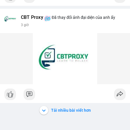
giao dịch đơn lẻ, hãy quan sát thêm các dòng tiền lớn khác
📰 Nguồn: CoinDesk
trong phiên.
CBT Proxy
Đã thay đổi ảnh đại diện của anh ấy
#458btc
#chuyenvilanh
#aplucban
#btcmempool
3 giờ
#vilanhtichluy
Tải nhiều bài viết hơn