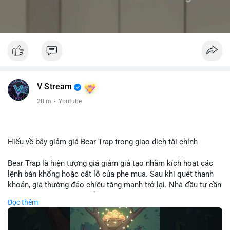
V Stream
28 m
·
Youtube
Hiểu về bẫy giảm giá Bear Trap trong giao dịch tài chính
Bear Trap là hiện tượng giá giảm giả tạo nhằm kích hoạt các
lệnh bán khống hoặc cắt lỗ của phe mua. Sau khi quét thanh
khoản, giá thường đảo chiều tăng mạnh trở lại. Nhà đầu tư cần
nhận diện mô hình này để tránh bị thao túng tâm lý và tối ưu
Đọc thêm
hóa điểm vào lệnh.
🎥 Xem video trực tiếp tại: