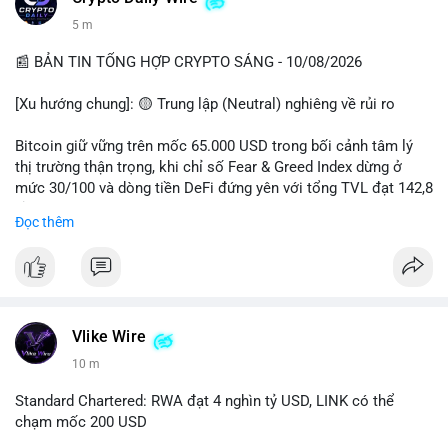
5 m
📰 BẢN TIN TỔNG HỢP CRYPTO SÁNG - 10/08/2026
[Xu hướng chung]: 🟡 Trung lập (Neutral) nghiêng về rủi ro
Bitcoin giữ vững trên mốc 65.000 USD trong bối cảnh tâm lý
thị trường thận trọng, khi chỉ số Fear & Greed Index dừng ở
mức 30/100 và dòng tiền DeFi đứng yên với tổng TVL đạt 142,8
tỷ USD.
Đọc thêm
- Thị trường & Giá cả: BTC giao dịch quanh vùng 65.200 USD,
tăng gần 3% khi Iran-Oman hứa mở lại eo Hormuz, giảm lo ngại
địa chính trị. Hoạt động cá voi diễn ra sôi động với lệnh
chuyển 458 BTC trị giá gần 30 triệu USD cùng nhiều giao dịch
lớn khác. Đáng chú ý, thanh lý Short chiếm tới 81,7% tổng 35,7
Vlike Wire
triệu USD thanh lý trong 24h, cho thấy phe bán đang yếu thế.
10 m
- DeFi & Công nghệ: Standard Chartered dự báo thị trường RWA
Standard Chartered: RWA đạt 4 nghìn tỷ USD, LINK có thể
sẽ bùng nổ lên 4 nghìn tỷ USD, kéo theo giá trị token LINK có
chạm mốc 200 USD
thể tăng 25 lần, chạm mốc 200 USD vào năm 2030. Mastercard