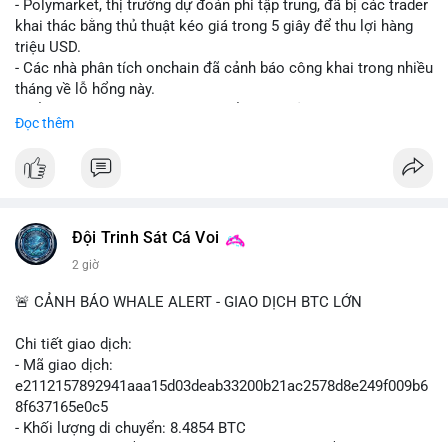
- Polymarket, thị trường dự đoán phi tập trung, đã bị các trader
khai thác bằng thủ thuật kéo giá trong 5 giây để thu lợi hàng
triệu USD.
- Các nhà phân tích onchain đã cảnh báo công khai trong nhiều
tháng về lỗ hổng này.
- Để khắc phục, Polymarket chuyển sang sử dụng giá trung
Đọc thêm
bình theo thời gian (time-weighted prices), khiến việc đẩy giá
nhân tạo trở nên quá tốn kém.
- Động thái này nhằm bảo vệ tính toàn vẹn của thị trường và
ngăn chặn các hành vi thao túng.
#polymarket
#cryptonews
#defi
#marketintegrity
Đội Trinh Sát Cá Voi
2 giờ
$btc $eth
🚨 CẢNH BÁO WHALE ALERT - GIAO DỊCH BTC LỚN
#vlikevn
#titanbot
Chi tiết giao dịch:
📰 Nguồn: CoinDesk
- Mã giao dịch:
e2112157892941aaa15d03deab33200b21ac2578d8e249f009b6
8f637165e0c5
- Khối lượng di chuyển: 8.4854 BTC