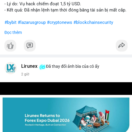
- Lý do: Vụ hack chiếm đoạt 1,5 tỷ USD.
- Kết quả: Đã nhận lệnh tạm thời đóng băng tài sản bị mất cắp.
#bybit
#lazarusgroup
#cryptonews
#blockchainsecurity
Đọc thêm
$btc $eth
#vlikevn
#titanbot
📰 Nguồn: CoinDesk
Lirunex
Đã thay đổi ảnh bìa của cô ấy
2 giờ