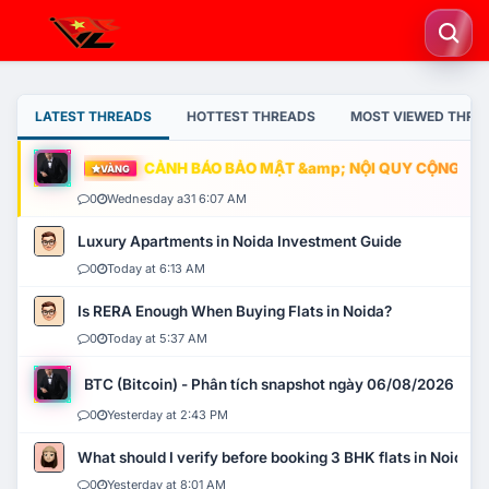
LATEST THREADS
HOTTEST THREADS
MOST VIEWED THRE
CẢNH BÁO BẢO MẬT &amp; NỘI QUY CỘNG ĐỒNG
VÀNG
0
Wednesday a31 6:07 AM
Luxury Apartments in Noida Investment Guide
0
Today at 6:13 AM
Is RERA Enough When Buying Flats in Noida?
0
Today at 5:37 AM
BTC (Bitcoin) - Phân tích snapshot ngày 06/08/2026
0
Yesterday at 2:43 PM
What should I verify before booking 3 BHK flats in Noida?
0
Yesterday at 8:01 AM