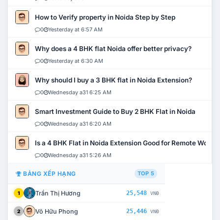
How to Verify property in Noida Step by Step
0
Yesterday at 6:57 AM
Why does a 4 BHK flat Noida offer better privacy?
0
Yesterday at 6:30 AM
Why should I buy a 3 BHK flat in Noida Extension?
0
Wednesday a31 6:25 AM
Smart Investment Guide to Buy 2 BHK Flat in Noida
0
Wednesday a31 6:20 AM
Is a 4 BHK Flat in Noida Extension Good for Remote Work?
0
Wednesday a31 5:26 AM
BẢNG XẾP HẠNG
TOP 5
Trần Thị Hương
25,548
1
VNĐ
Võ Hữu Phong
25,446
2
VNĐ