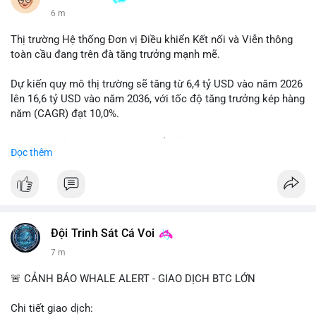
6 m
Thị trường Hệ thống Đơn vị Điều khiển Kết nối và Viễn thông
toàn cầu đang trên đà tăng trưởng mạnh mẽ.
Dự kiến quy mô thị trường sẽ tăng từ 6,4 tỷ USD vào năm 2026
lên 16,6 tỷ USD vào năm 2036, với tốc độ tăng trưởng kép hàng
năm (CAGR) đạt 10,0%.
Sự tăng trưởng này được thúc đẩy bởi nhu cầu ngày càng cao
Đọc thêm
trong các lĩnh vực ô tô, logistics và thiết bị thông minh.
Doanh nghiệp cần theo dõi xu hướng này để nắm bắt cơ hội
đầu tư và phát triển giải pháp kết nối tiên tiến.
Đội Trinh Sát Cá Voi
7 m
🚨 CẢNH BÁO WHALE ALERT - GIAO DỊCH BTC LỚN
Chi tiết giao dịch: