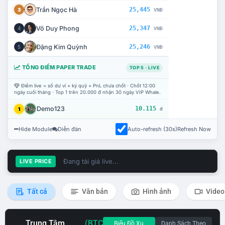
Trần Ngọc Hà
25,445
3
VNĐ
Võ Duy Phong
25,347
4
VNĐ
Đặng Kim Quỳnh
25,246
5
VNĐ
TỔNG ĐIỂM PAPER TRADE
TOP 5 · LIVE
Điểm live = số dư ví + ký quỹ + PnL chưa chốt · Chốt 12:00
ngày cuối tháng · Top 1 trên 20.000 đ nhận 30 ngày VIP Whale.
Demo123
10.115
1
đ
Hide Module
Diễn đàn
Auto-refresh (30s)
Refresh Now
Đang tải giá live...
LIVE PRICE
Tất cả
Văn bản
Hình ảnh
Video
Trung Tâm
(BTC
Biểu Đồ Xu
Danh Sách Theo