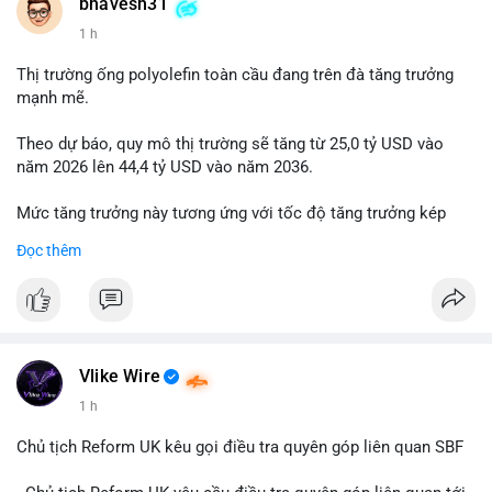
📰 Nguồn: Cointelegraph
bhavesh31
1 h
Thị trường ống polyolefin toàn cầu đang trên đà tăng trưởng
mạnh mẽ.
Theo dự báo, quy mô thị trường sẽ tăng từ 25,0 tỷ USD vào
năm 2026 lên 44,4 tỷ USD vào năm 2036.
Mức tăng trưởng này tương ứng với tốc độ tăng trưởng kép
hàng năm (CAGR) đạt 5,9% trong giai đoạn dự báo.
Đọc thêm
Đây là tín hiệu tích cực cho các nhà sản xuất, nhà phân phối và
nhà đầu tư trong ngành vật liệu xây dựng và hạ tầng.
Bạn đánh giá thế nào về tiềm năng của dòng sản phẩm ống
nhựa polyolefin trong tương lai?
Vlike Wire
1 h
Chủ tịch Reform UK kêu gọi điều tra quyên góp liên quan SBF