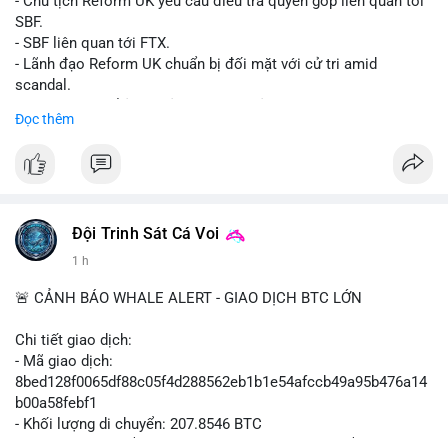
- Chủ tịch Reform UK yêu cầu điều tra quyên góp liên quan tới
SBF.
- SBF liên quan tới FTX.
- Lãnh đạo Reform UK chuẩn bị đối mặt với cử tri amid
scandal.
- Sự kiện có thể ảnh hưởng đến hình ảnh SBF và FTX.
Đọc thêm
- Không có thông tin tác động thị trường ngay lập tức.
#binancesquare
#cryptonews
#sbf
#ftx
#reformuk
$btc $eth
#vlikevn
#titanbot
Đội Trinh Sát Cá Voi
1 h
📰 Nguồn: Cointelegraph
🚨 CẢNH BÁO WHALE ALERT - GIAO DỊCH BTC LỚN
Chi tiết giao dịch:
- Mã giao dịch:
8bed128f0065df88c05f4d288562eb1b1e54afccb49a95b476a14
b00a58febf1
- Khối lượng di chuyển: 207.8546 BTC
- Giá trị ước tính: $13,449,009.09 USD (theo thị giá $64,703.92