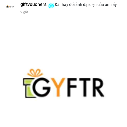
giftvouchers
Đã thay đổi ảnh đại diện của anh ấy
#207btc
#chuyenvilanh
#aplucban
#btcusd64k
#mempoolflow
2 giờ