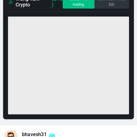
Crypto
)
Hướng
Dõi
bhavesh31