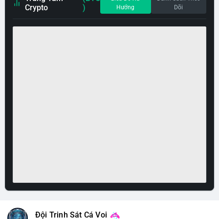
Crypto
)
Hướng
Dõi
Đội Trinh Sát Cá Voi