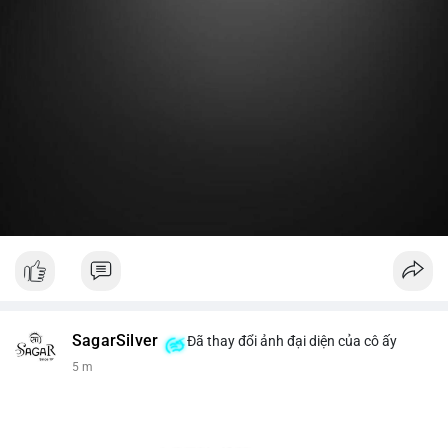
Lời khuyên:
Nhà đầu tư nhỏ lẻ nên theo dõi thêm 2-3 giao dịch lớn tiếp
theo trong 24 giờ. Nếu dòng tiền tiếp tục chảy vào ví lạnh, đó
là tín hiệu tích lũy. Tránh hành động theo cảm xúc trước một
giao dịch đơn lẻ.
#19dot8371btc
#vilanh
#tichluydaihan
#phanbotaisan
#gia65k
SagarSilver
Đã thay đổi ảnh đại diện của cô ấy
5 m