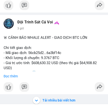
$btc
#vlikevn
#titanbot
Đội Trinh Sát Cá Voi
📰 Nguồn: CoinDesk
3 giờ
🚨 CẢNH BÁO WHALE ALERT - GIAO DỊCH BTC LỚN
Chi tiết giao dịch:
- Mã giao dịch: 56cb25d2...6a3bf14c
- Khối lượng di chuyển: 9.3767 BTC
- Giá trị ước tính: $608,630.32 USD (theo thị giá $64,908.82
USD)
- Thời gian: 02:20
0 2026-08-08 UTC
Đọc thêm
Nhận định phân tích:
Giao dịch gần 610 nghìn USD được thực hiện trong khung giờ
sáng sớm, thời điểm thanh khoản mỏng, cho thấy chủ ví ưu
tiên sự riêng tư hơn là tốc độ khớp lệnh. Với khối lượng trung
Tải nhiều bài viết hơn
bình lớn này, khả năng cao là cá voi đang tái phân bổ tài sản