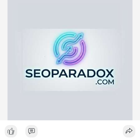
lực cung ngắn hạn. Tuy nhiên, nếu địa chỉ nhận là ví lạnh hoặc
ví tích lũy, động thái này phản ánh chiến lược nắm giữ dài hạn
giữa lúc thị trường biến động quanh mốc 65,000 USD. Việc
giao dịch chưa được xác nhận làm tăng sự chú ý của giới đầu
tư, có thể gây ra biến động giá tức thời.
Lời khuyên ngắn gọn cho nhà đầu tư nhỏ lẻ:
Hãy theo dõi xác nhận giao dịch và dòng tiền tiếp theo. Nếu
BTC bị chuyển lên sàn trong khung giờ thanh khoản thấp, hãy
thận trọng với nhịp điều chỉnh ngắn hạn. Không nên hành động
theo cảm xúc, hãy đặt lệnh dựa trên vùng hỗ trợ và kháng cự rõ
ràng.
#21dot71btc
#mempoolbtc
#chuyentiencavoi
#aplucban
#biendonggia