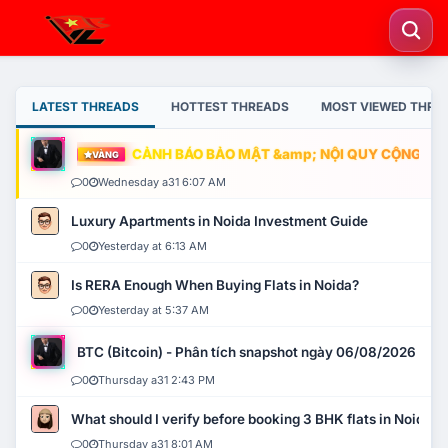
LATEST THREADS
HOTTEST THREADS
MOST VIEWED THRE
CẢNH BÁO BẢO MẬT &amp; NỘI QUY CỘNG ĐỒNG
VÀNG
0
Wednesday a31 6:07 AM
Luxury Apartments in Noida Investment Guide
0
Yesterday at 6:13 AM
Is RERA Enough When Buying Flats in Noida?
0
Yesterday at 5:37 AM
BTC (Bitcoin) - Phân tích snapshot ngày 06/08/2026
0
Thursday a31 2:43 PM
What should I verify before booking 3 BHK flats in Noida?
0
Thursday a31 8:01 AM