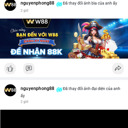
nguyenphong88
Đã thay đổi ảnh bìa của anh ấy
$xrp
2 giờ
#vlikevn
#titanbot
📰 Nguồn: CoinDesk
nguyenphong88
Đã thay đổi ảnh đại diện của anh
ấy
2 giờ