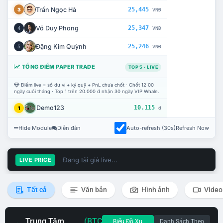
Trần Ngọc Hà
25,445
3
VNĐ
Võ Duy Phong
25,347
4
VNĐ
Đặng Kim Quỳnh
25,246
5
VNĐ
TỔNG ĐIỂM PAPER TRADE
TOP 5 · LIVE
Điểm live = số dư ví + ký quỹ + PnL chưa chốt · Chốt 12:00
ngày cuối tháng · Top 1 trên 20.000 đ nhận 30 ngày VIP Whale.
Demo123
10.115
1
đ
Hide Module
Diễn đàn
Auto-refresh (30s)
Refresh Now
Đang tải giá live...
LIVE PRICE
Tất cả
Văn bản
Hình ảnh
Video
Trung Tâm
(BTC
Biểu Đồ Xu
Danh Sách Theo