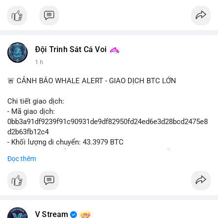
#vlikevn
#titanbot
📰 Nguồn: Cointelegraph
Đội Trinh Sát Cá Voi
1 h
🚨 CẢNH BÁO WHALE ALERT - GIAO DỊCH BTC LỚN
Chi tiết giao dịch:
- Mã giao dịch:
0bb3a91df9239f91c90931de9df82950fd24ed6e3d28bcd2475e8
d2b63fb12c4
- Khối lượng di chuyển: 43.3979 BTC
- Giá trị ước tính: $2,820,579.98 USD (theo thị giá $64,993.43
Đọc thêm
USD)
- Thời gian: 04:18
4 2026-08-08 UTC
Nhận định phân tích hành vi của Cá voi dựa trên giao dịch này:
Khối lượng 43.3979 BTC tương đương 2.82 triệu USD, một con
V Stream
số đủ lớn để tạo áp lực thanh khoản tức thời. Hành vi này có