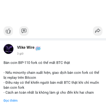
Vlike Wire
3 giờ
Bán coin BIP-110 fork có thể mất BTC thật
- Nếu minority chain xuất hiện, giao dịch bán coin fork có thể
bị replay trên Bitcoin
- Điều này có thể khiến người bán mất BTC thật khi chỉ muốn
bán coin fork
- Cách an toàn nhất là không làm gì cho đến khi hai chain
được tách riêng
Đọc thêm
-
#binancesquare
#cryptonews
#btc
#bip110