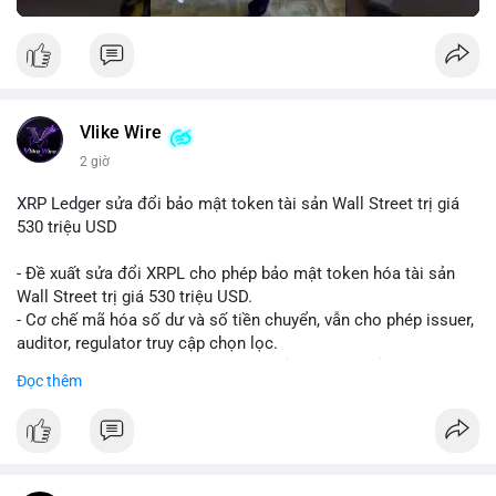
Vlike Wire
2 giờ
XRP Ledger sửa đổi bảo mật token tài sản Wall Street trị giá
530 triệu USD
- Đề xuất sửa đổi XRPL cho phép bảo mật token hóa tài sản
Wall Street trị giá 530 triệu USD.
- Cơ chế mã hóa số dư và số tiền chuyển, vẫn cho phép issuer,
auditor, regulator truy cập chọn lọc.
- Mục tiêu: tăng tính riêng tư, tuân thủ quy định, bảo vệ dữ liệu
Đọc thêm
tài chính.
- Đề xuất đang được xem xét bởi cộng đồng XRPL và các tổ
chức tài chính.
#binancesquare
#cryptonews
#xrp