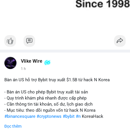
Vlike Wire
1 h
Bàn án US hỗ trợ Bybit truy xuất $1.5B từ hack N Korea
- Bàn án US cho phép Bybit truy xuất tài sản
- Quy trình khám phá nhanh được cấp phép
- Cần thông tin tài khoản, số dư, lịch giao dịch
- Mục tiêu: theo dõi nguồn vốn từ hack N Korea
#binancesquare
#cryptonews
#bybit
#n
KoreaHack
Đọc thêm
$btc $eth