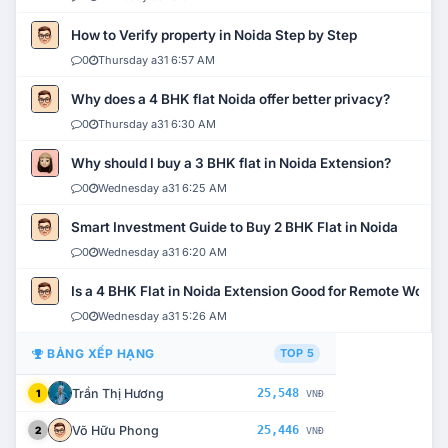
How to Verify property in Noida Step by Step
0
Thursday a31 6:57 AM
Why does a 4 BHK flat Noida offer better privacy?
0
Thursday a31 6:30 AM
Why should I buy a 3 BHK flat in Noida Extension?
0
Wednesday a31 6:25 AM
Smart Investment Guide to Buy 2 BHK Flat in Noida
0
Wednesday a31 6:20 AM
Is a 4 BHK Flat in Noida Extension Good for Remote Work?
0
Wednesday a31 5:26 AM
BẢNG XẾP HẠNG
TOP 5
Trần Thị Hương
25,548
1
VNĐ
Võ Hữu Phong
25,446
2
VNĐ