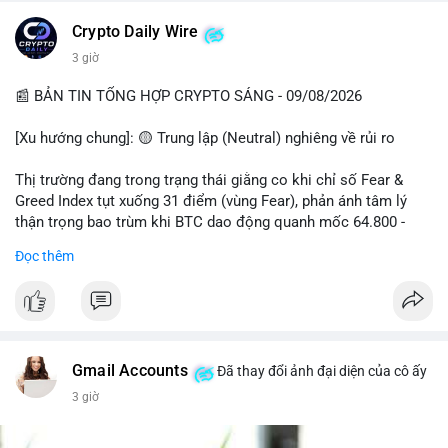
Đào Nha chặn Polymarket.
Crypto Daily Wire
#binancesquare
#cryptonews
#btc
#eth
#sol
#xrp
3 giờ
$btc $eth $sol $xrp
📰 BẢN TIN TỔNG HỢP CRYPTO SÁNG - 09/08/2026
#vlikevn
#titanbot
[Xu hướng chung]: 🟡 Trung lập (Neutral) nghiêng về rủi ro
📰 Nguồn: Decrypt
Thị trường đang trong trạng thái giằng co khi chỉ số Fear &
Greed Index tụt xuống 31 điểm (vùng Fear), phản ánh tâm lý
thận trọng bao trùm khi BTC dao động quanh mốc 64.800 -
64.900 USD.
Đọc thêm
- Thị trường & Giá cả: Hoạt động cá voi diễn ra mạnh mẽ với 7
giao dịch BTC lớn được ghi nhận trong 24h qua, tổng trị giá
hơn 23,6 triệu USD. Đáng chú ý nhất là lệnh chuyển 90,94 BTC
(5,89 triệu USD) và 89,97 BTC (5,82 triệu USD), cho thấy các tổ
chức lớn đang tái cơ cấu danh mục. Tuy nhiên, funding rate
Gmail Accounts
Đã thay đổi ảnh đại diện của cô ấy
BTC chỉ ở mức 0,0043% với tổng thanh lý 24h đạt 6,16 triệu
3 giờ
USD, cho thấy đòn bẩy đang được kiểm soát tốt.