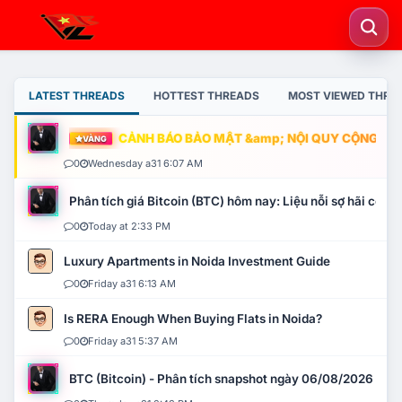
LATEST THREADS
HOTTEST THREADS
MOST VIEWED THRE
CẢNH BÁO BẢO MẬT &amp; NỘI QUY CỘNG ĐỒNG
VÀNG
0
Wednesday a31 6:07 AM
Phân tích giá Bitcoin (BTC) hôm nay: Liệu nỗi sợ hãi có mở 
0
Today at 2:33 PM
Luxury Apartments in Noida Investment Guide
0
Friday a31 6:13 AM
Is RERA Enough When Buying Flats in Noida?
0
Friday a31 5:37 AM
BTC (Bitcoin) - Phân tích snapshot ngày 06/08/2026