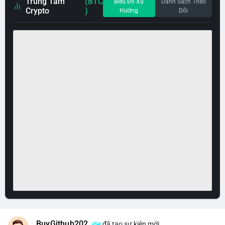
Trung Tâm
(BTC
Biểu Đồ Xu
Danh Sách Theo
Crypto
)
Hướng
Dõi
BuyGithub202
đã tạo sự kiện mới