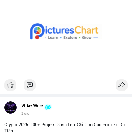
Lời khuyên cho nhà đầu tư nhỏ lẻ:
Theo dõi xác nhận giao dịch và dòng tiền tiếp theo. Nếu BTC
được chuyển đến ví sàn, hãy cân nhắc quản trị rủi ro, tránh
hành động theo cảm xúc. Nếu chuyển sang ví lạnh, đây là tín
hiệu tích cực cho xu hướng dài hạn.
#1756513btc
#vilanh
#tichluydaihan
#giaodichlon
#mempoolbtc
Vlike Wire
2 giờ
Crypto 2026: 100+ Projets Gánh Lên, Chỉ Còn Các Protokol Có
Tiền