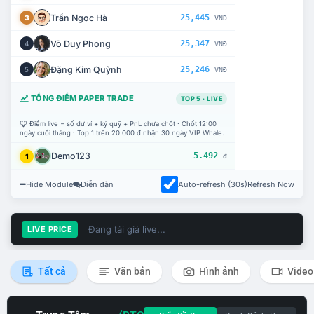
Trần Ngọc Hà
25,445
3
VNĐ
Võ Duy Phong
25,347
4
VNĐ
Đặng Kim Quỳnh
25,246
5
VNĐ
TỔNG ĐIỂM PAPER TRADE
TOP 5 · LIVE
Điểm live = số dư ví + ký quỹ + PnL chưa chốt · Chốt 12:00
ngày cuối tháng · Top 1 trên 20.000 đ nhận 30 ngày VIP Whale.
Demo123
5.492
1
đ
Hide Module
Diễn đàn
Auto-refresh (30s)
Refresh Now
Đang tải giá live...
LIVE PRICE
Tất cả
Văn bản
Hình ảnh
Video