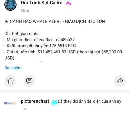
Đội Trinh Sát Cá Voi
28 m
🚨 CẢNH BÁO WHALE ALERT - GIAO DỊCH BTC LỚN
Chi tiết giao dịch:
- Mã giao dịch: c4ede0a7...eab8ba27
- Khối lượng di chuyển: 175.6513 BTC
- Giá trị ước tính: $11,452,461.53 USD (theo thị giá $65,200.00
USD)
- Thời gian: 14:20
0 2026-08-09 UTC
Đọc thêm
Nhận định phân tích:
Khối lượng 175.65 BTC trị giá hơn 11.45 triệu USD được phát
hiện trong Mempool cho thấy một cá voi đang thực hiện hành
vi chuyển dịch tài sản quy mô lớn. Với mức giá 65,200 USD,
pictureschart
động thái này có thể là bước khởi đầu cho việc gom hàng vào
Đã thay đổi ảnh đại diện của anh ấy
ví lạnh nhằm tích lũy dài hạn, hoặc ngược lại, chuyển lên sàn
1 h
giao dịch để chuẩn bị thanh khoản bán ra. Việc chưa xác nhận
khiến thị trường dễ phản ứng thận trọng, tạo áp lực tâm lý ngắn
hạn lên giá BTC nếu dòng tiền này đổ vào sàn.