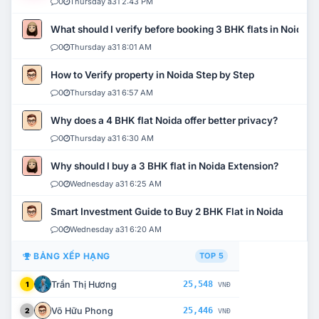
0
Thursday a31 2:43 PM
What should I verify before booking 3 BHK flats in Noida?
0
Thursday a31 8:01 AM
How to Verify property in Noida Step by Step
0
Thursday a31 6:57 AM
Why does a 4 BHK flat Noida offer better privacy?
0
Thursday a31 6:30 AM
Why should I buy a 3 BHK flat in Noida Extension?
0
Wednesday a31 6:25 AM
Smart Investment Guide to Buy 2 BHK Flat in Noida
0
Wednesday a31 6:20 AM
BẢNG XẾP HẠNG
TOP 5
Trần Thị Hương
25,548
1
VNĐ
Võ Hữu Phong
25,446
2
VNĐ