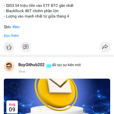
- $853.54 triệu tiền vào ETF BTC gần nhất
- BlackRock IBIT chiếm phần lớn
- Lượng vào mạnh nhất từ giữa tháng 4
$btc
#btc
Đọc thêm
#vlikevn
#titanbot
📰 Nguồn: CoinDesk
BuyGithub202
đã tạo sự kiện mới
19 m
Aug
09