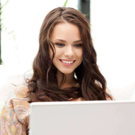
- DeFi & Công nghệ: Tổng TVL DeFi đạt 143,06 tỷ USD, gần như
đứng yên (tăng 0,14%). Ethereum dẫn đầu với 41,85 tỷ USD
nhưng tốc độ tăng trưởng chậm lại. Trong khi đó, tổng vốn hóa
Stablecoin đạt 306,95 tỷ USD, cho thấy nhà đầu tư đang giữ
tiền mặt chờ đợi. BTCPay Foundation xác nhận các node
Lightning bị rút tiền và đã chặn truy cập từ xa để ngăn rủi ro.
- Quy định & Pháp lý: Brazil công bố quy định mới có hiệu lực
từ 1/1/2027, yêu cầu tạm dừng 24h đối với các giao dịch
crypto trên 10.000 USD chuyển sang nhà cung cấp nước ngoài
hoặc ví tự quản. Fork BIP-110 của Bitcoin khai thác thành công
2 block rồi dừng do thiếu hashpower, khoảng cách giữa các
block kéo dài nhiều giờ.
Lời khuyên từ chuyên gia: Thị trường đang trong giai đoạn tích
lũy với tâm lý sợ hãi chiếm ưu thế. Nhà đầu tư nên tránh
FOMO, tập trung quản trị rủi ro và chờ đợi tín hiệu rõ ràng hơn
từ dòng vốn ETF (tuần tốt nhất kể từ tháng 4 với 1 tỷ USD)
trước khi gia tăng vị thế.
Xem chi tiết các bài viết đầy đủ tại dòng thời gian của Vlike.vn!