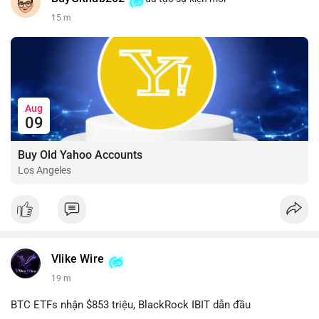
15 m
Aug
09
Buy Old Yahoo Accounts
Los Angeles
Vlike Wire
19 m
BTC ETFs nhận $853 triệu, BlackRock IBIT dẫn đầu