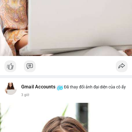
#whalealertbtc
#feargreedindex
#bip110fork
#brazilcryptoregulation
#defitvl
Gmail Accounts
Đã thay đổi ảnh đại diện của cô ấy
3 giờ