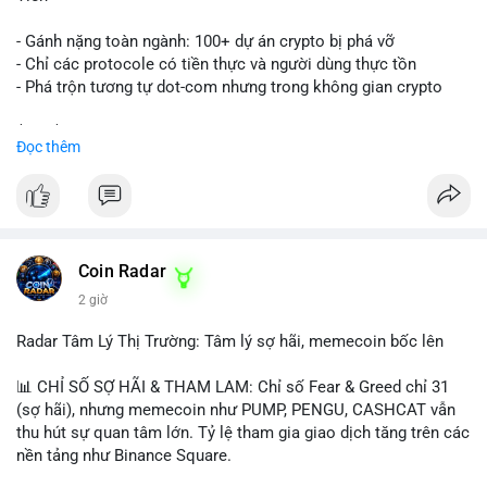
- Gánh nặng toàn ngành: 100+ dự án crypto bị phá vỡ
- Chỉ các protocole có tiền thực và người dùng thực tồn
- Phá trộn tương tự dot-com nhưng trong không gian crypto
$btc $eth
Đọc thêm
#vlikevn
#titanbot
📰 Nguồn: CoinDesk
Coin Radar
2 giờ
Radar Tâm Lý Thị Trường: Tâm lý sợ hãi, memecoin bốc lên
📊 CHỈ SỐ SỢ HÃI & THAM LAM: Chỉ số Fear & Greed chỉ 31
(sợ hãi), nhưng memecoin như PUMP, PENGU, CASHCAT vẫn
thu hút sự quan tâm lớn. Tỷ lệ tham gia giao dịch tăng trên các
nền tảng như Binance Square.