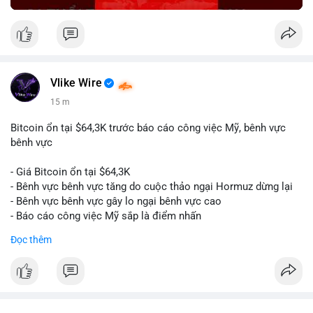
Vlike Wire
15 m
Bitcoin ổn tại $64,3K trước báo cáo công việc Mỹ, bênh vực
bênh vực
- Giá Bitcoin ổn tại $64,3K
- Bênh vực bênh vực tăng do cuộc thảo ngại Hormuz dừng lại
- Bênh vực bênh vực gây lo ngại bênh vực cao
- Báo cáo công việc Mỹ sắp là điểm nhấn
Đọc thêm
$btc
#btc
#vlikevn
#titanbot
📰 Nguồn: CoinDesk