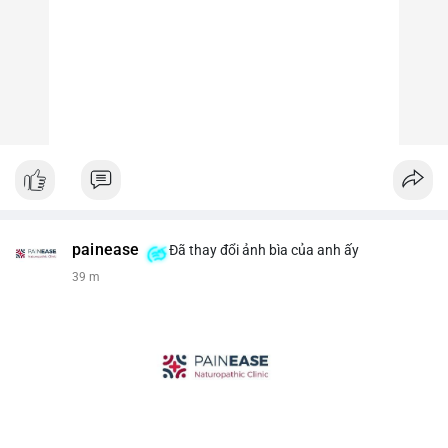
painease
Đã thay đổi ảnh bìa của anh ấy
39 m