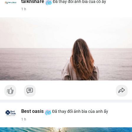
talknshare
Đã thay đổi ảnh bìa của cô ấy
1 h
Best oasis
Đã thay đổi ảnh bìa của anh ấy
1 h