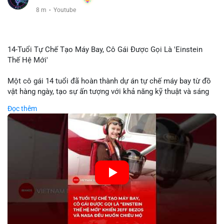
8 m
·
Youtube
14-Tuổi Tự Chế Tạo Máy Bay, Cô Gái Được Gọi Là 'Einstein
Thế Hệ Mới'
Một cô gái 14 tuổi đã hoàn thành dự án tự chế máy bay từ đồ
vật hàng ngày, tạo sự ấn tượng với khả năng kỹ thuật và sáng
tạo. Video do kênh KIEN THUC KINH TE đăng tải ghi lại quá
Đọc thêm
trình cô girl thiết kế, sản xuất và thử nghiệm máy bay, được
nhiều người so sánh với trí tuệ của Einstein. Thành tựu này
không chỉ thể hiện khả năng học tập nhanh chóng mà còn thể
hiện tiềm năng của thế hệ trẻ trong lĩnh vực công nghệ. Mặc dù
chưa liên quan trực tiếp đến tài chính hoặc crypto, sự phát
triển của công nghệ mới thường tạo cơ hội đầu tư hoặc ứng
dụng trong các lĩnh vực số hóa.
🎥 Xem video trực tiếp tại:
Nguồn: KIEN THUC KINH TE