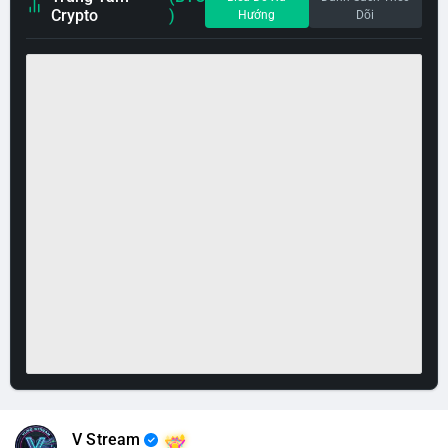
Crypto
)
Hướng
Dõi
V Stream