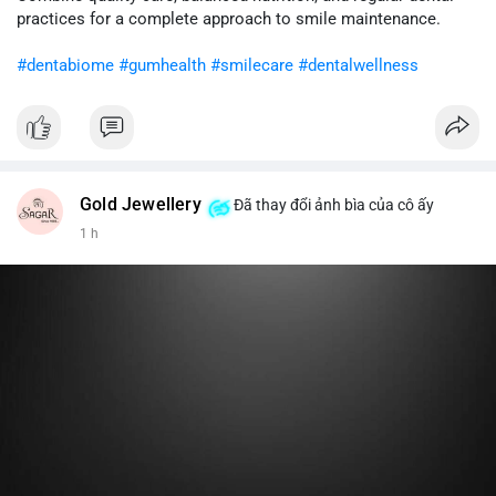
cân nhắc giảm tỷ trọng đòn bẩy và chờ xu hướng rõ ràng trước
practices for a complete approach to smile maintenance.
khi gia tăng vị thế.
#dentabiome
#gumhealth
#smilecare
#dentalwellness
#8dot0316btc
#chuyenlensan
#aplucbannganhan
#btcmempool
#516kusd
Gold Jewellery
Đã thay đổi ảnh bìa của cô ấy
1 h