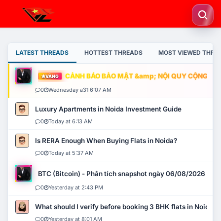
LATEST THREADS
HOTTEST THREADS
MOST VIEWED THRE
CẢNH BÁO BẢO MẬT &amp; NỘI QUY CỘNG ĐỒNG
VÀNG
0
Wednesday a31 6:07 AM
Luxury Apartments in Noida Investment Guide
0
Today at 6:13 AM
Is RERA Enough When Buying Flats in Noida?
0
Today at 5:37 AM
BTC (Bitcoin) - Phân tích snapshot ngày 06/08/2026
0
Yesterday at 2:43 PM
What should I verify before booking 3 BHK flats in Noida?
0
Yesterday at 8:01 AM