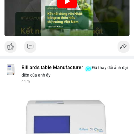
nhập khẩu từ Nhật Bản. Bài cũng nhấn mạnh vai trò của thông
tin thị trường chính xác trong việc giảm rủi ro khi kết nối các
thị trường khác nhau.
🎥 Xem video trực tiếp tại:
Nguồn: VIETSUCCESS
Billiards table Manufacturer
Đã thay đổi ảnh đại
diện của anh ấy
44 m