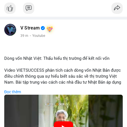
V Stream
39 m
·
Youtube
Dòng vốn Nhật Việt: Thấu hiểu thị trường để kết nối vốn
Video VIETSUCCESS phân tích cách dòng vốn Nhật Bản được
điều chỉnh thông qua sự hiểu biết sâu sắc về thị trường Việt
Nam. Bài tập trung vào cách các nhà đầu tư Nhật Bản áp dụng
chiến lược đầu tư phù hợp với điều kiện kinh tế địa phương, từ
Đọc thêm
đầu tư trực tiếp vào doanh nghiệp đến việc giao dịch tài chính.
Kết nối này không chỉ tạo cơ hội tăng trưởng cho Việt Nam mà
còn tạo ra động lực cho thị trường crypto địa phương khi các
nhà đầu tư đa quốc gia tìm kiếm cơ hội đa dạng. Các yếu tố
như chính sách tài chính Việt Nam, xu hướng đầu tư ESG, và
ổn định thị trường sẽ ảnh hưởng trực tiếp đến lưu lượng vốn