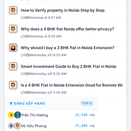
How to Verify property in Noida Step by Step
0
Yesterday at 6:57 AM
Why does a 4 BHK flat Noida offer better privacy?
0
Yesterday at 6:30 AM
Why should I buy a 3 BHK flat in Noida Extension?
0
Wednesday a31 6:25 AM
Smart Investment Guide to Buy 2 BHK Flat in Noida
0
Wednesday a31 6:20 AM
Is a 4 BHK Flat in Noida Extension Good for Remote Work?
0
Wednesday a31 5:26 AM
BẢNG XẾP HẠNG
TOP 5
Trần Thị Hương
25,548
1
VNĐ
Võ Hữu Phong
25,446
2
VNĐ