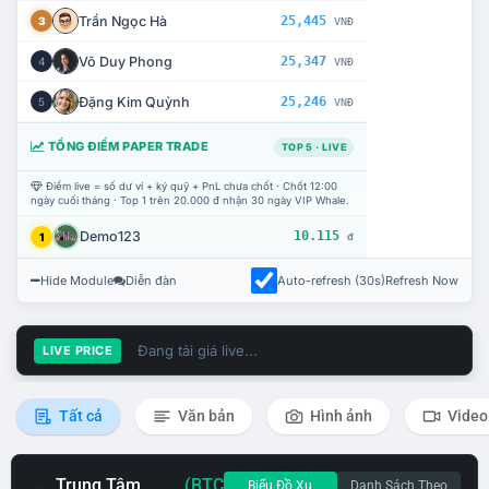
Trần Ngọc Hà
25,445
3
VNĐ
Võ Duy Phong
25,347
4
VNĐ
Đặng Kim Quỳnh
25,246
5
VNĐ
TỔNG ĐIỂM PAPER TRADE
TOP 5 · LIVE
Điểm live = số dư ví + ký quỹ + PnL chưa chốt · Chốt 12:00
ngày cuối tháng · Top 1 trên 20.000 đ nhận 30 ngày VIP Whale.
Demo123
10.115
1
đ
Hide Module
Diễn đàn
Auto-refresh (30s)
Refresh Now
Đang tải giá live...
LIVE PRICE
Tất cả
Văn bản
Hình ảnh
Video
Trung Tâm
(BTC
Biểu Đồ Xu
Danh Sách Theo