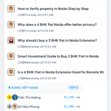
How to Verify property in Noida Step by Step
0
Thursday a31 6:57 AM
Why does a 4 BHK flat Noida offer better privacy?
0
Thursday a31 6:30 AM
Why should I buy a 3 BHK flat in Noida Extension?
0
Wednesday a31 6:25 AM
Smart Investment Guide to Buy 2 BHK Flat in Noida
0
Wednesday a31 6:20 AM
Is a 4 BHK Flat in Noida Extension Good for Remote Work?
0
Wednesday a31 5:26 AM
BẢNG XẾP HẠNG
TOP 5
Trần Thị Hương
25,548
1
VNĐ
Võ Hữu Phong
25,446
2
VNĐ