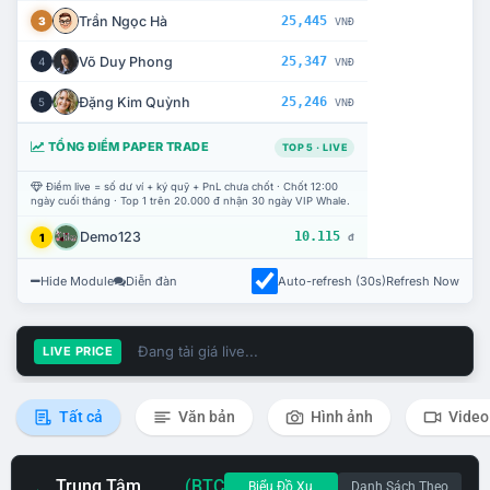
Trần Ngọc Hà
25,445
3
VNĐ
Võ Duy Phong
25,347
4
VNĐ
Đặng Kim Quỳnh
25,246
5
VNĐ
TỔNG ĐIỂM PAPER TRADE
TOP 5 · LIVE
Điểm live = số dư ví + ký quỹ + PnL chưa chốt · Chốt 12:00
ngày cuối tháng · Top 1 trên 20.000 đ nhận 30 ngày VIP Whale.
Demo123
10.115
1
đ
Hide Module
Diễn đàn
Auto-refresh (30s)
Refresh Now
Đang tải giá live...
LIVE PRICE
Tất cả
Văn bản
Hình ảnh
Video
Trung Tâm
(BTC
Biểu Đồ Xu
Danh Sách Theo