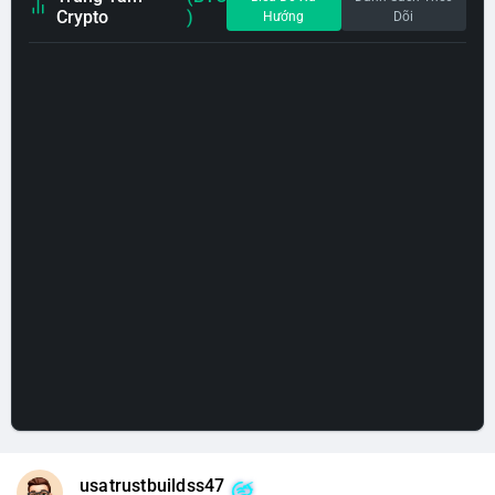
Crypto
)
Hướng
Dõi
usatrustbuildss47