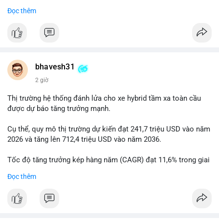
Đọc thêm
$btc
#btc
#vlikevn
#titanbot
📰 Nguồn: Cointelegraph
bhavesh31
2 giờ
Thị trường hệ thống đánh lửa cho xe hybrid tầm xa toàn cầu
được dự báo tăng trưởng mạnh.
Cụ thể, quy mô thị trường dự kiến đạt 241,7 triệu USD vào năm
2026 và tăng lên 712,4 triệu USD vào năm 2036.
Tốc độ tăng trưởng kép hàng năm (CAGR) đạt 11,6% trong giai
đoạn dự báo.
Đọc thêm
Đây là cơ hội lớn cho các nhà sản xuất và nhà đầu tư trong lĩnh
vực công nghệ ô tô xanh.