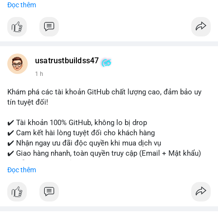
Đọc thêm
- WhatsApp: +1 (479) 438-1734
Tài khoản của chúng tôi được đánh giá cao về độ tin cậy và
tính sẵn sàng, giúp bạn giao dịch thuận lợi. Hãy nhắn tin ngay
để được tư vấn chi tiết.
usatrustbuildss47
#buyverifiedpaypalaccounts
#marketing
#seo
#smm
1 h
#onlineshopping
#digitalmarketing
#usa
#highqualityaccounts
#readytouseaccounts
Khám phá các tài khoản GitHub chất lượng cao, đảm bảo uy
tín tuyệt đối!
✔️ Tài khoản 100% GitHub, không lo bị drop
✔️ Cam kết hài lòng tuyệt đối cho khách hàng
✔️ Nhận ngay ưu đãi độc quyền khi mua dịch vụ
✔️ Giao hàng nhanh, toàn quyền truy cập (Email + Mật khẩu)
✔️ Hỗ trợ 24/7 và bảo hành thay thế
Đọc thêm
Cần xác nhận đơn hàng? Liên hệ ngay để được tư vấn!
📧 Email: usatrustbuild@gmail.com
📩 Telegram: @UsaTrustBuild