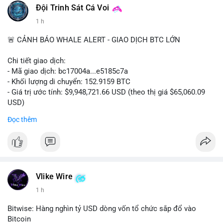
Đội Trinh Sát Cá Voi
1 h
🚨 CẢNH BÁO WHALE ALERT - GIAO DỊCH BTC LỚN
Chi tiết giao dịch:
- Mã giao dịch: bc17004a...e5185c7a
- Khối lượng di chuyển: 152.9159 BTC
- Giá trị ước tính: $9,948,721.66 USD (theo thị giá $65,060.09
USD)
- Thời gian: 14:19:56 2026-08-08 UTC
Đọc thêm
Nhận định phân tích:
Khối lượng 152.9 BTC trị giá gần 10 triệu USD được chuyển
trong một giao dịch chưa xác nhận cho thấy dấu hiệu của một
tổ chức lớn hoặc cá voi đang tái cơ cấu danh mục. Với mức
giá quanh vùng $65,000, động thái này có thể là bước chuẩn bị
Vlike Wire
cho chiến lược tích lũy dài hạn hoặc chuyển lên sàn để thanh
1 h
khoản. Một giao dịch lớn như vậy thường tạo áp lực tâm lý
ngắn hạn lên thị trường, khiến nhà đầu tư nhỏ lẻ dễ bị dao
Bitwise: Hàng nghìn tỷ USD dòng vốn tổ chức sắp đổ vào
động.
Bitcoin