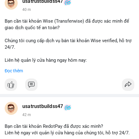
Telegram: @UsaTrustBuild
usatrustbuildss47
WhatsApp: +1 (479) 438-1734
40 m
#thanhtoanonline
#venmo
#chuyentien
#giaodichantoan
Bạn cần tài khoản Wise (Transferwise) đã được xác minh để
#taichinhso
#seo
#smm
giao dịch quốc tế an toàn?
Chúng tôi cung cấp dịch vụ bán tài khoản Wise verified, hỗ trợ
24/7.
Liên hệ quản lý cửa hàng ngay hôm nay:
📧 Email: usatrustbuild@gmail.com
Đọc thêm
✈️ Telegram: @UsaTrustBuild
📱 WhatsApp: +1 (479) 438-1734
Dịch vụ của chúng tôi phù hợp cho nhu cầu chuyển tiền, nhận
tiền, thanh toán quốc tế.
usatrustbuildss47
#buyverifiedwiseaccounts
#marketing
#seo
#smm
42 m
#trendingnow
#cashout
#sendmoney
#mobiledeposit
#pay
#usdt
Bạn cần tài khoản RedotPay đã được xác minh?
Liên hệ ngay với quản lý cửa hàng của chúng tôi, hỗ trợ 24/7.