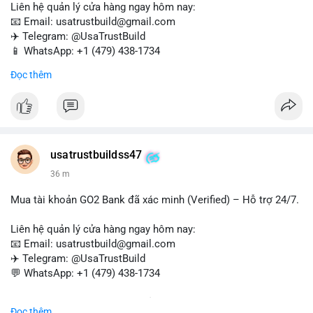
Liên hệ quản lý cửa hàng ngay hôm nay:
📧 Email: usatrustbuild@gmail.com
✈️ Telegram: @UsaTrustBuild
📱 WhatsApp: +1 (479) 438-1734
Đọc thêm
Tài khoản WebMoney xác minh sẵn sàng – giao dịch nhanh
chóng, an toàn, phù hợp cho thanh toán trực tuyến, nhận tiền
và chuyển tiền quốc tế.
#buyverifiedwebmoneyaccounts
#webmoney
#verifiedaccounts
#onlinepayment
#cashout
#sendmoney
usatrustbuildss47
#trustbuild
36 m
Mua tài khoản GO2 Bank đã xác minh (Verified) – Hỗ trợ 24/7.
Liên hệ quản lý cửa hàng ngay hôm nay:
📧 Email: usatrustbuild@gmail.com
✈️ Telegram: @UsaTrustBuild
💬 WhatsApp: +1 (479) 438-1734
Dịch vụ uy tín, nhanh chóng, bảo mật – phù hợp cho giao dịch,
Đọc thêm