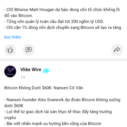
Lời khuyên:
- CIO Bitwise Matt Hougan dự báo dòng vốn tổ chức khổng lồ
Nhà đầu tư nên quan sát thêm 1-2 block tiếp theo để xác nhận
đổ vào Bitcoin.
đích đến của dòng tiền. Tránh hành động theo cảm tính trước
- Tổng vốn quản lý toàn cầu đạt tới 200 nghìn tỷ USD.
các biến động nhỏ, ưu tiên quản lý rủi ro chặt chẽ và không sử
- Chỉ cần 1% dòng vốn dịch chuyển sang Bitcoin sẽ tạo ra tăng
dụng đòn bẩy quá mức trong giai đoạn biến động này.
trưởng dài hạn cực lớn.
Đọc thêm
#152dot9btc
#chuyenvilanh
#tieulon10trieuusd
#btc65k
#bitcoin
#btc
#bitwise
#cryptonews
#binancesquare
#giaodichchuaxacnhan
$btc
#vlikevn
#titanbot
Vlike Wire
1 h
📰 Nguồn: CoinDesk
Bitcoin Không Dưới $60K: Nansen Cố Vấn
- Nansen founder Alex Svanevik dự đoán Bitcoin không xuống
dưới $60K
- Lợi thế từ giao dịch tài sản thực tế thúc đẩy tăng trưởng
crypto
- Bài viết nhấn mạnh xu hướng bền vững của Bitcoin