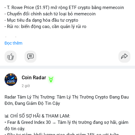
trên sàn tập trung hoặc OTC. Mặt khác, nếu địa chỉ nhận là ví
lạnh không kết nối internet, khả năng cao là hành động tích lũy
- T. Rowe Price ($1.9T) mở rộng ETF crypto bằng memecoin
dài hạn, giảm áp lực bán ngắn hạn. Thời điểm cuối tuần, thanh
- Chuyển đổi chính sách từ loại bỏ memecoin
khoản mỏng, khiến biến động giá quanh vùng $65,000 có thể
- Mục tiêu đa dạng hóa đầu tư crypto
mạnh hơn bình thường khi lệnh này được xác nhận.
- Rủi ro: biến động cao, cần quản lý rủi ro
Lời khuyên ngắn gọn cho nhà đầu tư nhỏ lẻ:
$btc $eth
Đọc thêm
Theo dõi xác nhận của giao dịch này. Nếu coin vào sàn giao
dịch lớn, cần thận trọng với nhịp điều chỉnh ngắn hạn. Tuyệt
#vlikevn
#titanbot
đối không sử dụng đòn bẩy cao trong 24 giờ tới khi dòng tiền
lớn chưa xác định rõ đích đến cuối cùng.
📰 Nguồn: CoinDesk
#153btc
#10triệuusd
#chuyểnvílớn
#btcmempool
Coin Radar
#áplựcbántiềmnăng
2 giờ
Radar Tâm Lý Thị Trường: Tâm Lý Thị Trường Crypto Đang Đau
Đớn, Đang Giảm Độ Tin Cậy
📊 CHỈ SỐ SỢ HÃI & THAM LAM:
• Fear & Greed Index 30 → Tâm lý thị trường đang sợ hãi, giảm
độ tin cậy.