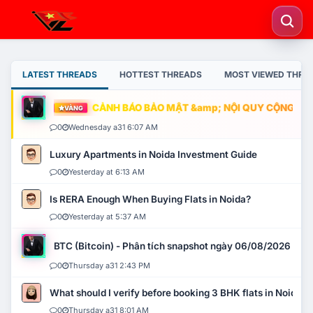
LATEST THREADS
HOTTEST THREADS
MOST VIEWED THRE
CẢNH BÁO BẢO MẬT &amp; NỘI QUY CỘNG ĐỒNG
VÀNG
0
Wednesday a31 6:07 AM
Luxury Apartments in Noida Investment Guide
0
Yesterday at 6:13 AM
Is RERA Enough When Buying Flats in Noida?
0
Yesterday at 5:37 AM
BTC (Bitcoin) - Phân tích snapshot ngày 06/08/2026
0
Thursday a31 2:43 PM
What should I verify before booking 3 BHK flats in Noida?
0
Thursday a31 8:01 AM