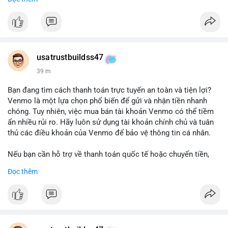
chuyển tiền, mobile deposit và thanh toán USDT.
#buyverifiedgo2bankaccounts
#marketing
#seo
#smm
#trendingnow
#cashout
#sendmoney
#mobiledeposit
#pay
#usdt
usatrustbuildss47
39 m
Bạn đang tìm cách thanh toán trực tuyến an toàn và tiện lợi?
Venmo là một lựa chọn phổ biến để gửi và nhận tiền nhanh
chóng. Tuy nhiên, việc mua bán tài khoản Venmo có thể tiềm
ẩn nhiều rủi ro. Hãy luôn sử dụng tài khoản chính chủ và tuân
thủ các điều khoản của Venmo để bảo vệ thông tin cá nhân.
Nếu bạn cần hỗ trợ về thanh toán quốc tế hoặc chuyển tiền,
hãy liên hệ với chúng tôi qua email hoặc Telegram. Chúng tôi
Đọc thêm
cung cấp dịch vụ tư vấn và giải pháp thanh toán trực tuyến an
toàn.
Liên hệ:
Email: usatrustbuild@gmail.com