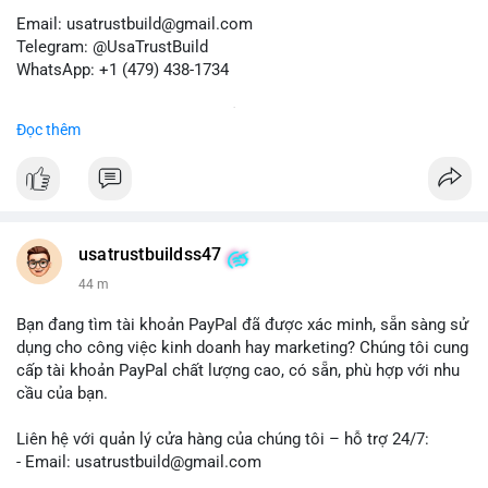
Email: usatrustbuild@gmail.com
Telegram: @UsaTrustBuild
WhatsApp: +1 (479) 438-1734
Dịch vụ uy tín, nhanh chóng, bảo mật.
Đọc thêm
#buyverifiedredotpayaccount
#marketing
#seo
#smm
#trendingnow
#cashout
#sendmoney
#mobiledeposit
#pay
#usdt
#btc
usatrustbuildss47
44 m
Bạn đang tìm tài khoản PayPal đã được xác minh, sẵn sàng sử
dụng cho công việc kinh doanh hay marketing? Chúng tôi cung
cấp tài khoản PayPal chất lượng cao, có sẵn, phù hợp với nhu
cầu của bạn.
Liên hệ với quản lý cửa hàng của chúng tôi – hỗ trợ 24/7:
- Email: usatrustbuild@gmail.com
- Telegram: @UsaTrustBuild