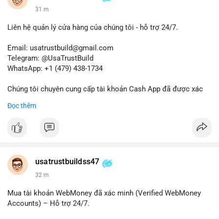
31 m
Liên hệ quản lý cửa hàng của chúng tôi - hỗ trợ 24/7.
Email: usatrustbuild@gmail.com
Telegram: @UsaTrustBuild
WhatsApp: +1 (479) 438-1734
Chúng tôi chuyên cung cấp tài khoản Cash App đã được xác
minh (Buy Verified Cash App Accounts) cho các nhu cầu
Đọc thêm
marketing, SEO, SMM, chuyển tiền, gửi tiền qua di động, thanh
toán USDT và các giao dịch tiền mặt tại Mỹ.
Liên hệ ngay để được tư vấn và hỗ trợ nhanh nhất!
#buyverifiedcashappaccounts
#marketing
#seo
#smm
usatrustbuildss47
#trendingnow
#cashout
#sendmoney
#mobiledeposit
#pay
32 m
#usdt
#usa
Mua tài khoản WebMoney đã xác minh (Verified WebMoney
Accounts) – Hỗ trợ 24/7.