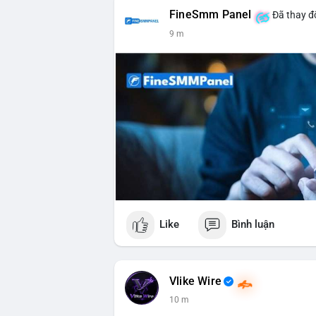
FineSmm Panel
Đã thay đổ
9 m
Like
Bình luận
Vlike Wire
10 m