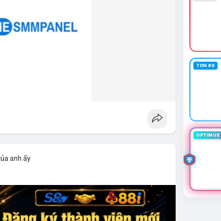
TON #9
OPTIMUS 
của anh ấy