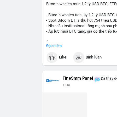
Bitcoin whales mua 1,2 tỷ USD BTC, ETFs
- Bitcoin whales tích lũy 1,2 tỷ USD BTC 
- Spot Bitcoin ETFs thu hút 754 triệu US
- Nhu cầu institusional tăng mạnh sau p
- Áp lực mua BTC tăng, giá có thể tiếp tụ
$btc
#btc
Đọc thêm
#vlikevn
#titanbot
Like
Bình luận
📰 Nguồn: CoinDesk
FineSmm Panel
Đã thay đổ
13 m