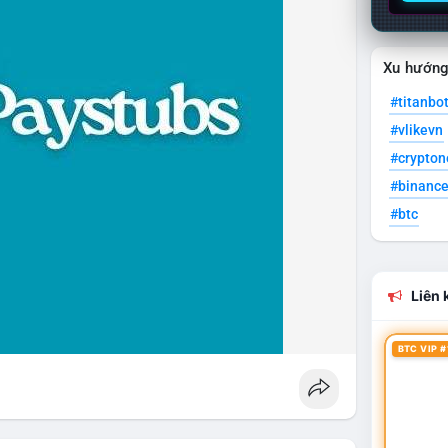
Xu hướn
#titanbo
#vlikevn
#crypto
#binanc
#btc
Liên k
BTC VIP #