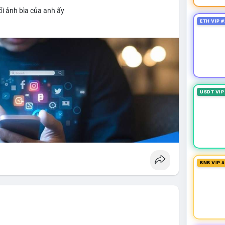
i ảnh bìa của anh ấy
ETH VIP #
USDT VIP
BNB VIP 