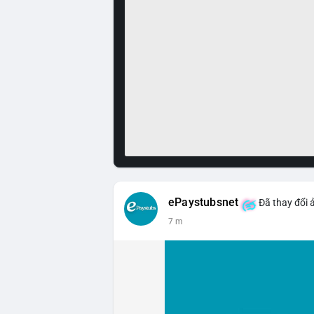
ePaystubsnet
Đã thay đổi 
7 m