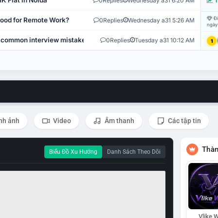
K Flat in Noida
0
Replies
Wednesday a31 6:20 AM
T
Đi
 Good for Remote Work?
0
Replies
Wednesday a31 5:26 AM
ngày
 common interview mistakes?
0
Replies
Tuesday a31 10:12 AM
1
nh ảnh
Video
Âm thanh
Các tập tin
Thàn
Biểu Đồ Xu Hướng
Danh Sách Theo Dõi
Vlike W