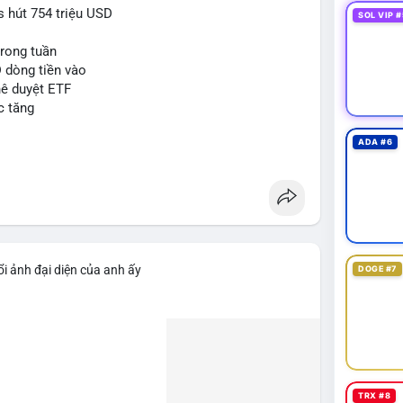
 hút 754 triệu USD
SOL VIP #
trong tuần
D dòng tiền vào
hê duyệt ETF
c tăng
ADA #6
i ảnh đại diện của anh ấy
DOGE #7
TRX #8