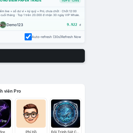
ỔNG ĐIỂM PAPER TRADE
TOP 5 · LIVE
ểm live = số dư ví + ký quỹ + PnL chưa chốt · Chốt 12:00
 cuối tháng · Top 1 trên 20.000 đ nhận 30 ngày VIP Whale.
Demo123
9.922
đ
Auto-refresh (30s)
Refresh Now
h viên Pro
ire
Phí Hồ
Đội Trinh Sát Cá Voi