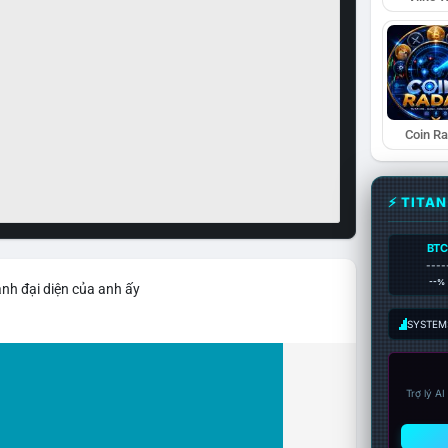
Coin R
⚡ TITA
BTC
----
--%
ảnh đại diện của anh ấy
SYSTEM:
Trợ lý A