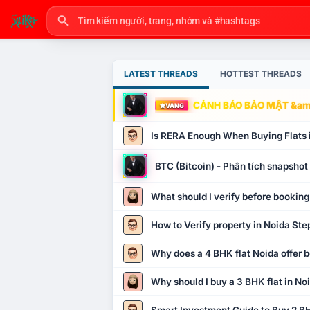
LATEST THREADS
HOTTEST THREADS
CẢNH BÁO BẢO MẬT &amp
VÀNG
Is RERA Enough When Buying Flats 
BTC (Bitcoin) - Phân tích snapsho
What should I verify before booking
How to Verify property in Noida Ste
Why does a 4 BHK flat Noida offer b
Why should I buy a 3 BHK flat in No