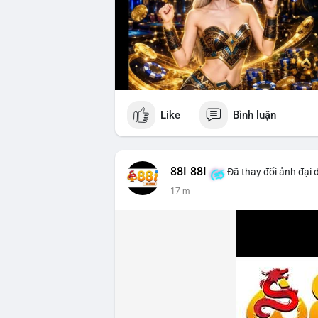
Like
Bình luận
88I 88I
Đã thay đổi ảnh đại 
17 m