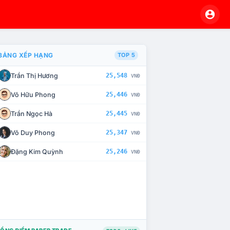
BẢNG XẾP HẠNG
TOP 5
Trần Thị Hương
25,548
VNĐ
À CHẾ TÀI XỬ LÝ VI PHẠM
Võ Hữu Phong
25,446
VNĐ
Trần Ngọc Hà
25,445
VNĐ
Võ Duy Phong
25,347
VNĐ
Đặng Kim Quỳnh
25,246
VNĐ