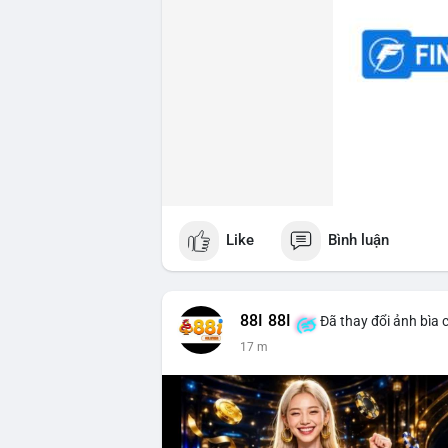
Like
Bình luận
88I 88I
Đã thay đổi ảnh bìa 
17 m