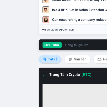
Smart Investment Guide to Buy 2 BH
Is a 4 BHK Flat in Noida Extension
Can researching a company reduce
Hide Module
Diễn đàn
Đang tải giá live...
LIVE PRICE
Tất cả
Văn bản
Hì
Trung Tâm Crypto
(BTC)