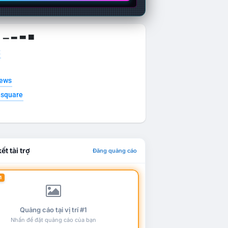
g ▁ ▂ ▃ ▄
t
news
esquare
ết tài trợ
Đăng quảng cáo
1
Quảng cáo tại vị trí #1
Nhấn để đặt quảng cáo của bạn