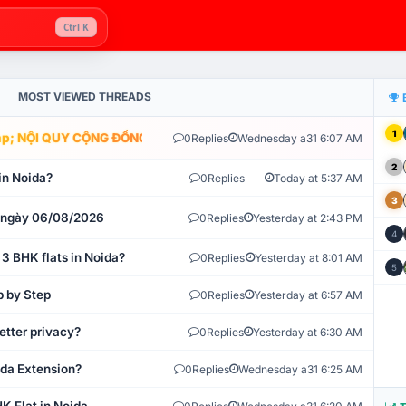
Ctrl K
MOST VIEWED THREADS
1
; NỘI QUY CỘNG ĐỒNG VLIKE.VN: HỆ THỐNG GIÁM SÁT TỰ ĐỘNG V
0
Replies
Wednesday a31 6:07 AM
2
in Noida?
0
Replies
Today at 5:37 AM
3
t ngày 06/08/2026
0
Replies
Yesterday at 2:43 PM
4
 3 BHK flats in Noida?
0
Replies
Yesterday at 8:01 AM
5
p by Step
0
Replies
Yesterday at 6:57 AM
etter privacy?
0
Replies
Yesterday at 6:30 AM
ida Extension?
0
Replies
Wednesday a31 6:25 AM