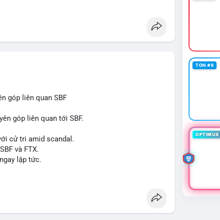
 xuất, nhà phân phối và nhà đầu tư trong ngành vật
òng sản phẩm ống nhựa polyolefin trong tương lai?
TON #9
ên góp liên quan SBF
yên góp liên quan tới SBF.
OPTIMUS 
ới cử tri amid scandal.
 SBF và FTX.
ngay lập tức.
#reformuk