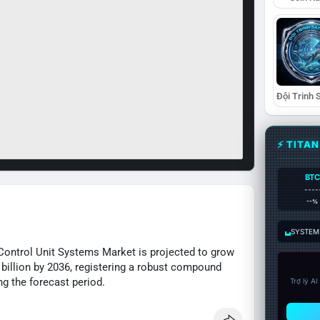
⚡ TITA
BTC
----
--%
SYSTEM:
Control Unit Systems Market is projected to grow
 billion by 2036, registering a robust compound
g the forecast period.
Trợ lý A