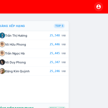
BẢNG XẾP HẠNG
TOP 5
Trần Thị Hương
25,548
VNĐ
À CHẾ TÀI XỬ LÝ VI PHẠM
Võ Hữu Phong
25,446
VNĐ
Trần Ngọc Hà
25,445
VNĐ
Võ Duy Phong
25,347
VNĐ
Đặng Kim Quỳnh
25,246
VNĐ