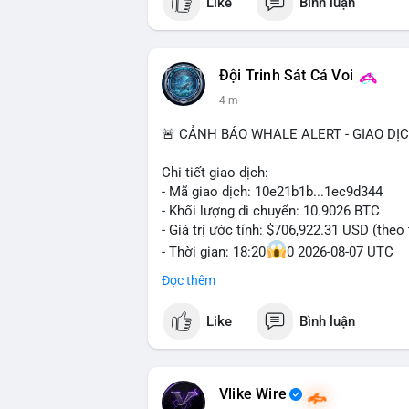
Like
Bình luận
Đội Trinh Sát Cá Voi
4 m
🚨 CẢNH BÁO WHALE ALERT - GIAO DỊ
Chi tiết giao dịch:
- Mã giao dịch: 10e21b1b...1ec9d344
- Khối lượng di chuyển: 10.9026 BTC
- Giá trị ước tính: $706,922.31 USD (theo
- Thời gian: 18:20
0 2026-08-07 UTC
Đọc thêm
Nhận định phân tích:
Giao dịch 10.9 BTC trị giá hơn 706 nghì
Like
Bình luận
mỏng (giờ châu Á) cho thấy chủ ví có ch
thường nằm giữa hai kịch bản: chuyển lê
hoặc gom vào ví lạnh tích lũy dài hạn. V
khoản nhưng đủ tạo biến động tâm lý ng
Vlike Wire
lệnh lớn hơn trong 24-48 giờ tới. Nhà đầu