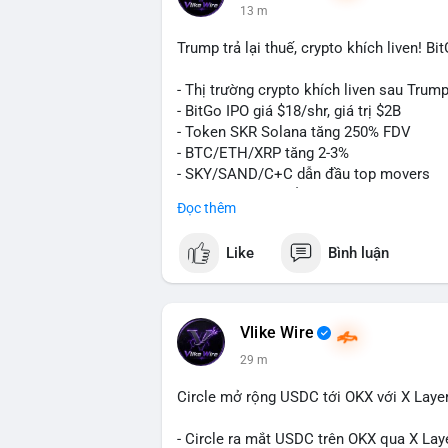
13 m
nguồn.
Trump trả lại thuế, crypto khích liven! B
Lời khuyên:
Nhà đầu tư nhỏ lẻ nên quan sát thêm xác
- Thị trường crypto khích liven sau Trump 
lệnh theo cảm xúc. Nếu BTC phá vỡ vùng
- BitGo IPO giá $18/shr, giá trị $2B
đang tạo đáy tích lũy; ngược lại, nếu gi
- Token SKR Solana tăng 250% FDV
chủ động.
- BTC/ETH/XRP tăng 2-3%
- SKY/SAND/C+C dẫn đầu top movers
#10dot9btc
#vilanhtichluy
#giaodichlon
- US Senates chuẩn bị hành động Clarity
Đọc thêm
- HK phát hành giấy phép stablecoin
- Nga công nhận crypto là tài sản
Like
Bình luận
- Saga EVM bị hack $7M
- Steak ’n Shake trả lương BTC
$btc
#btc
$eth
#eth
$sol
#sol
$xrp
#xrp
Vlike Wire
29 m
#vlikevn
#titanbot
Circle mở rộng USDC tới OKX với X Laye
📰 Nguồn: Decrypt
- Circle ra mắt USDC trên OKX qua X Lay