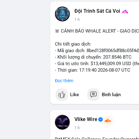
📰 Nguồn: Cointelegraph
Đội Trinh Sát Cá Voi
1 h
🚨 CẢNH BÁO WHALE ALERT - GIAO DỊ
Chi tiết giao dịch:
- Mã giao dịch: 8bed128f0065df88c05f
- Khối lượng di chuyển: 207.8546 BTC
- Giá trị ước tính: $13,449,009.09 USD (t
- Thời gian: 17:19:40 2026-08-07 UTC
Đọc thêm
Nhận định phân tích:
Giao dịch gần 208 BTC (tương đương 13,4
Like
Bình luận
lớn đang vận hành dòng vốn. Khối lượng
sàn giao dịch phi tập trung, gợi ý khả n
hoặc bán. Tuy nhiên, việc chuyển sang ví 
đặc biệt khi BTC đang dao động quanh vù
Vlike Wire
trọng, có thể gây áp lực ngắn hạn nếu d
1 h
tin nếu dòng tiền đi vào kho lưu trữ lạnh.