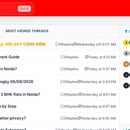
Ctrl K
MOST VIEWED THREADS
1
; NỘI QUY CỘNG ĐỒNG VLIKE.VN: HỆ THỐNG GIÁM SÁT TỰ ĐỘNG V
0
Replies
Wednesday a31 6:07 AM
2
ment Guide
0
Replies
Today at 6:13 AM
3
in Noida?
0
Replies
Today at 5:37 AM
4
t ngày 06/08/2026
0
Replies
Yesterday at 2:43 PM
5
 3 BHK flats in Noida?
0
Replies
Yesterday at 8:01 AM
p by Step
0
Replies
Yesterday at 6:57 AM
etter privacy?
0
Replies
Yesterday at 6:30 AM