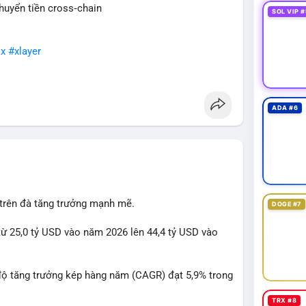
huyển tiền cross‑chain
SOL VIP #
x
#xlayer
ADA #6
 trên đà tăng trưởng mạnh mẽ.
DOGE #7
từ 25,0 tỷ USD vào năm 2026 lên 44,4 tỷ USD vào
độ tăng trưởng kép hàng năm (CAGR) đạt 5,9% trong
TRX #8