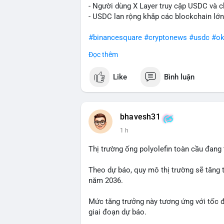
- Người dùng X Layer truy cập USDC và c
- USDC lan rộng khắp các blockchain lớn
#binancesquare
#cryptonews
#usdc
#ok
Đọc thêm
$usdc
Like
Bình luận
#vlikevn
#titanbot
📰 Nguồn: Cointelegraph
bhavesh31
1 h
Thị trường ống polyolefin toàn cầu đang
Theo dự báo, quy mô thị trường sẽ tăng 
năm 2036.
Mức tăng trưởng này tương ứng với tốc 
giai đoạn dự báo.