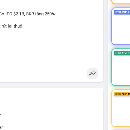
ETH VIP #
itGo IPO $2.1B, SKR tăng 250%
 nhận từ 1-2 khối trước khi hành động, tránh vào
rút lại thuế
 $65,000 kèm khối lượng tăng, khả năng cá voi
á sụt giảm nhanh, khả năng cao đây là động thái bán
#btcmempool
#kiemsoatvi
USDT VIP
 Act
$sky
#sky
$sand
#sand
$skr
#skr
BNB VIP 
r
er