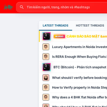
LATEST THREADS
HOTTEST THREADS
CẢNH BÁO BẢO MẬT &amp
VÀNG
Luxury Apartments in Noida Invest
Is RERA Enough When Buying Flats 
BTC (Bitcoin) - Phân tích snapsho
What should I verify before booking
How to Verify property in Noida Ste
Why does a 4 BHK flat Noida offer b