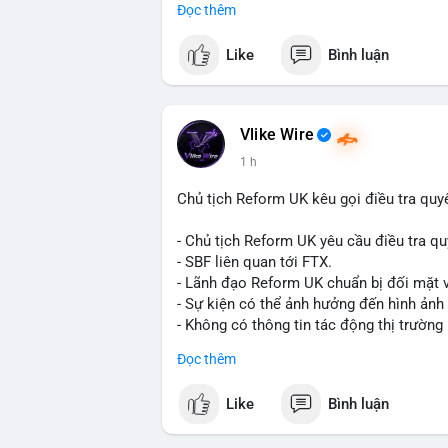
Đọc thêm
Đây là tín hiệu tích cực cho các nhà sản
liệu xây dựng và hạ tầng.
Like
Bình luận
Bạn đánh giá thế nào về tiềm năng của d
Vlike Wire
1 h
Chủ tịch Reform UK kêu gọi điều tra quy
- Chủ tịch Reform UK yêu cầu điều tra qu
- SBF liên quan tới FTX.
- Lãnh đạo Reform UK chuẩn bị đối mặt v
- Sự kiện có thể ảnh hưởng đến hình ảnh
- Không có thông tin tác động thị trường 
#binancesquare
#cryptonews
#sbf
#ftx
Đọc thêm
$btc $eth
Like
Bình luận
#vlikevn
#titanbot