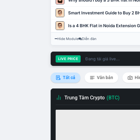
Why should I buy a 3 BHK flat in No
Smart Investment Guide to Buy 2 BH
Is a 4 BHK Flat in Noida Extension
Hide Module
Diễn đàn
Đang tải giá live...
LIVE PRICE
Tất cả
Văn bản
Hì
Trung Tâm Crypto
(BTC)