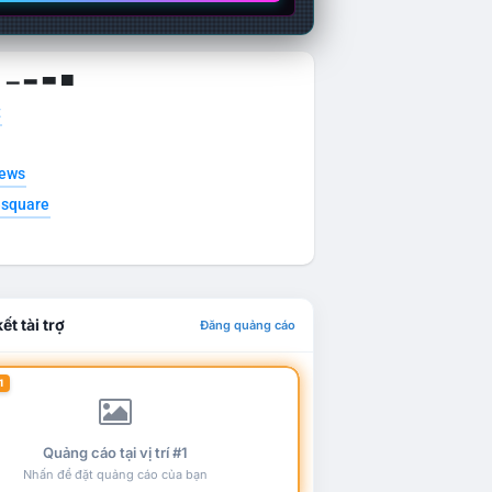
g ▁ ▂ ▃ ▄
t
news
esquare
ết tài trợ
Đăng quảng cáo
1
Quảng cáo tại vị trí #1
Nhấn để đặt quảng cáo của bạn