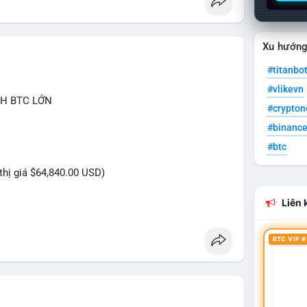
Xu hướn
#titanbo
#vlikevn
CH BTC LỚN
#crypto
#binanc
#btc
 thị giá $64,840.00 USD)
Liên k
n USD được thực hiện trong khung giờ thanh khoản
BTC VIP #
ủ đích rõ ràng, không phải lệnh gấp. Quy mô này
n sàn để chuẩn bị bán khi giá chạm vùng kháng cự,
ới khối lượng không quá lớn để gây sốc thanh
ắn hạn, động thái này có thể là bước đệm cho một
 tư cần theo dõi dòng tiền tiếp theo từ địa chỉ