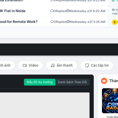
ida Extension?
0
Replies
Wednesday a31 6:25 AM
T
Đi
K Flat in Noida
0
Replies
Wednesday a31 6:20 AM
ngày
 Good for Remote Work?
0
Replies
Wednesday a31 5:26 AM
1
nh ảnh
Video
Âm thanh
Các tập tin
Thàn
Biểu Đồ Xu Hướng
Danh Sách Theo Dõi
Coin R