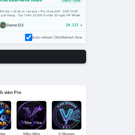
ỔNG ĐIỂM PAPER TRADE
TOP 5 · LIVE
ểm live = số dư ví + ký quỹ + PnL chưa chốt · Chốt 12:00
 cuối tháng · Top 1 trên 20.000 đ nhận 30 ngày VIP Whale.
Demo123
10.115
đ
Auto-refresh (30s)
Refresh Now
h viên Pro
adar
Vlike Wire
V Stream