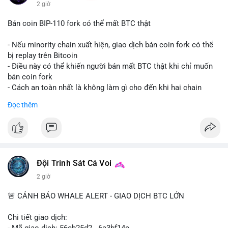
2 giờ
Bán coin BIP-110 fork có thể mất BTC thật
- Nếu minority chain xuất hiện, giao dịch bán coin fork có thể
bị replay trên Bitcoin
- Điều này có thể khiến người bán mất BTC thật khi chỉ muốn
bán coin fork
- Cách an toàn nhất là không làm gì cho đến khi hai chain
được tách riêng
Đọc thêm
-
#binancesquare
#cryptonews
#btc
#bip110
$btc
#vlikevn
#titanbot
Đội Trinh Sát Cá Voi
📰 Nguồn: CoinDesk
2 giờ
🚨 CẢNH BÁO WHALE ALERT - GIAO DỊCH BTC LỚN
Chi tiết giao dịch:
- Mã giao dịch: 56cb25d2...6a3bf14c