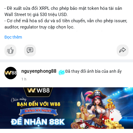
- Đề xuất sửa đổi XRPL cho phép bảo mật token hóa tài sản
Wall Street trị giá 530 triệu USD.
- Cơ chế mã hóa số dư và số tiền chuyển, vẫn cho phép issuer,
auditor, regulator truy cập chọn lọc.
- Mục tiêu: tăng tính riêng tư, tuân thủ quy định, bảo vệ dữ liệu
Đọc thêm
tài chính.
- Đề xuất đang được xem xét bởi cộng đồng XRPL và các tổ
chức tài chính.
#binancesquare
#cryptonews
#xrp
nguyenphong88
Đã thay đổi ảnh bìa của anh ấy
$xrp
1 h
#vlikevn
#titanbot
📰 Nguồn: CoinDesk