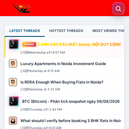
LATEST THREADS
HOTTEST THREADS
MOST VIEWED THRE
CẢNH BÁO BẢO MẬT &amp; NỘI QUY CỘNG ĐỒNG
VÀNG
0
Wednesday a31 6:07 AM
Luxury Apartments in Noida Investment Guide
0
Yesterday at 6:13 AM
Is RERA Enough When Buying Flats in Noida?
0
Yesterday at 5:37 AM
BTC (Bitcoin) - Phân tích snapshot ngày 06/08/2026
0
Thursday a31 2:43 PM
What should I verify before booking 3 BHK flats in Noida?
0
Thursday a31 8:01 AM