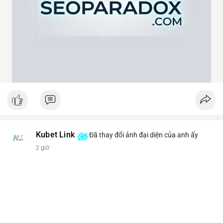
theo cảm xúc, hãy đặt lệnh dựa trên vùng hỗ trợ và kháng cự rõ
ràng.
#21dot71btc
#mempoolbtc
#chuyentiencavoi
#aplucban
#biendonggia
Kubet Link
Đã thay đổi ảnh đại diện của anh ấy
2 giờ