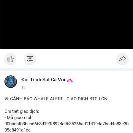
Đội Trinh Sát Cá Voi
1 h
🚨 CẢNH BÁO WHALE ALERT - GIAO DỊCH BTC LỚN
Chi tiết giao dịch:
- Mã giao dịch:
90bbdbfb3bac66b8d193f8924d9b35265ad11419da76cd4c83e3b
05e8491a1de