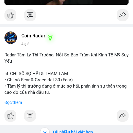
Greed Index phục hồi lên trên 40, có thể xem xét mua dần.
Ngược lại, nếu phá vỡ hỗ trợ, nên cắt lỗ sớm.
#vlikemarketindex42
#fearindex30
#fundingratethap
#phigiadathap
#tvlondinh
Coin Radar
4 giờ
Radar Tâm Lý Thị Trường: Nỗi Sợ Bao Trùm Khi Kinh Tế Mỹ Suy
Yếu
📊 CHỈ SỐ SỢ HÃI & THAM LAM
• Chỉ số Fear & Greed đạt 30 (Fear)
• Tâm lý thị trường đang ở mức sợ hãi, phản ánh sự thận trọng
cao độ của nhà đầu tư.
Đọc thêm
📈 XU HƯỚNG TÌM KIẾM & THẢO LUẬN
• CoinGecko Trending: PONS, PENGU, ONDO, WKC, HEI,
CASHCAT, CRO.
• LunarCrush Trending: Ethereum, Solana, Dogecoin, Polkadot,
Chainlink, Litecoin.
Tải nhiều bài viết hơn