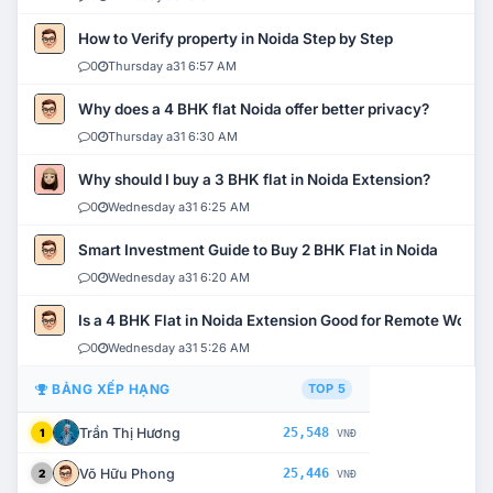
How to Verify property in Noida Step by Step
0
Thursday a31 6:57 AM
Why does a 4 BHK flat Noida offer better privacy?
0
Thursday a31 6:30 AM
Why should I buy a 3 BHK flat in Noida Extension?
0
Wednesday a31 6:25 AM
Smart Investment Guide to Buy 2 BHK Flat in Noida
0
Wednesday a31 6:20 AM
Is a 4 BHK Flat in Noida Extension Good for Remote Work?
0
Wednesday a31 5:26 AM
BẢNG XẾP HẠNG
TOP 5
Trần Thị Hương
25,548
1
VNĐ
Võ Hữu Phong
25,446
2
VNĐ