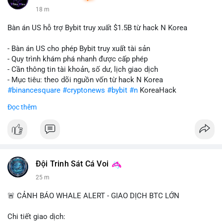
18 m
Bàn án US hỗ trợ Bybit truy xuất $1.5B từ hack N Korea
- Bàn án US cho phép Bybit truy xuất tài sản
- Quy trình khám phá nhanh được cấp phép
- Cần thông tin tài khoản, số dư, lịch giao dịch
- Mục tiêu: theo dõi nguồn vốn từ hack N Korea
#binancesquare
#cryptonews
#bybit
#n
KoreaHack
Đọc thêm
$btc $eth
#vlikevn
#titanbot
📰 Nguồn: Cointelegraph
Đội Trinh Sát Cá Voi
25 m
🚨 CẢNH BÁO WHALE ALERT - GIAO DỊCH BTC LỚN
Chi tiết giao dịch: