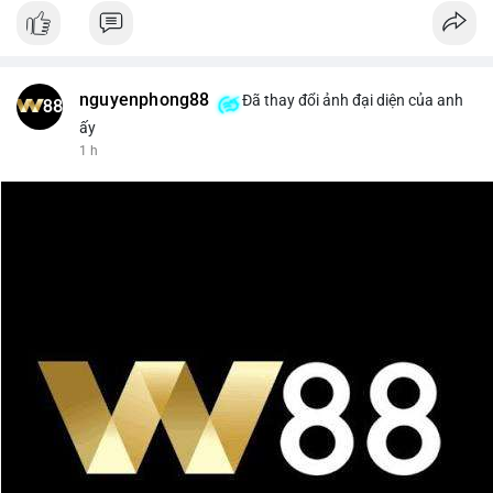
nguyenphong88
Đã thay đổi ảnh đại diện của anh
ấy
1 h