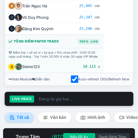
Trần Ngọc Hà
25,445
3
VNĐ
Võ Duy Phong
25,347
4
VNĐ
Đặng Kim Quỳnh
25,246
5
VNĐ
TỔNG ĐIỂM PAPER TRADE
TOP 5 · LIVE
Điểm live = số dư ví + ký quỹ + PnL chưa chốt · Chốt 12:00
ngày cuối tháng · Top 1 trên 20.000 đ nhận 30 ngày VIP Whale.
Demo123
10.115
1
đ
Hide Module
Diễn đàn
Auto-refresh (30s)
Refresh Now
Đang tải giá live...
LIVE PRICE
Tất cả
Văn bản
Hình ảnh
Video
Trung Tâm
(BTC
Biểu Đồ Xu
Danh Sách Theo