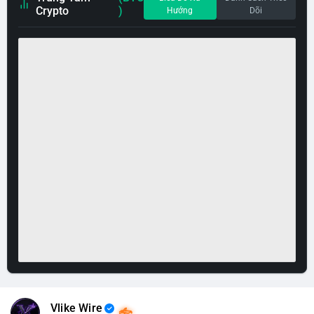
Crypto
)
Hướng
Dõi
Vlike Wire