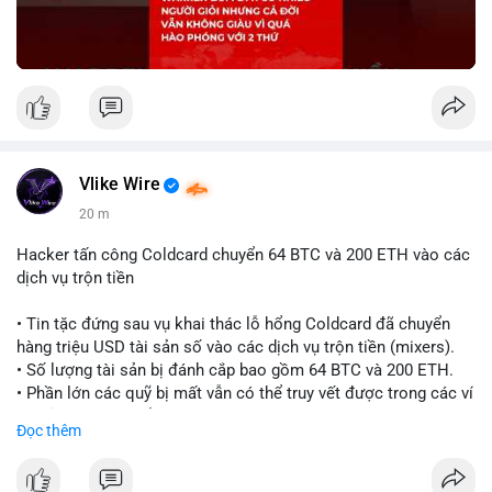
Vlike Wire
20 m
Hacker tấn công Coldcard chuyển 64 BTC và 200 ETH vào các
dịch vụ trộn tiền
• Tin tặc đứng sau vụ khai thác lỗ hổng Coldcard đã chuyển
hàng triệu USD tài sản số vào các dịch vụ trộn tiền (mixers).
• Số lượng tài sản bị đánh cắp bao gồm 64 BTC và 200 ETH.
• Phần lớn các quỹ bị mất vẫn có thể truy vết được trong các ví
do kẻ tấn công kiểm soát.
Đọc thêm
#coldcard
#cryptohack
#btc
#eth
#binancesquare
#cryptonews