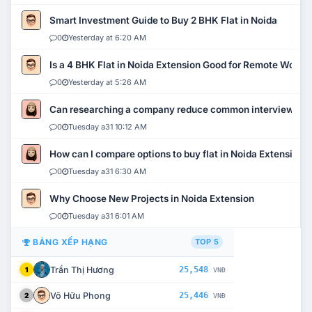
Smart Investment Guide to Buy 2 BHK Flat in Noida
0
Yesterday at 6:20 AM
Is a 4 BHK Flat in Noida Extension Good for Remote Work?
0
Yesterday at 5:26 AM
Can researching a company reduce common interview mi
0
Tuesday a31 10:12 AM
How can I compare options to buy flat in Noida Extension?
0
Tuesday a31 6:30 AM
Why Choose New Projects in Noida Extension
0
Tuesday a31 6:01 AM
BẢNG XẾP HẠNG
TOP 5
Trần Thị Hương
25,548
1
VNĐ
Võ Hữu Phong
25,446
2
VNĐ