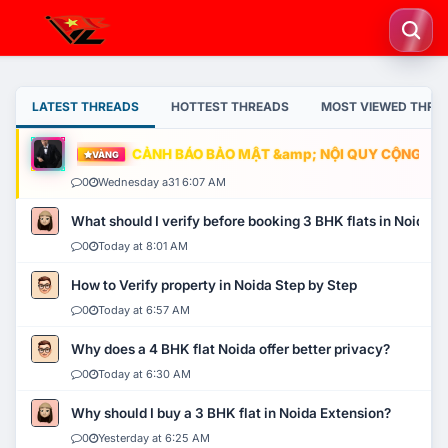
LATEST THREADS
HOTTEST THREADS
MOST VIEWED THRE
CẢNH BÁO BẢO MẬT &amp; NỘI QUY CỘNG ĐỒNG
VÀNG
0
Wednesday a31 6:07 AM
What should I verify before booking 3 BHK flats in Noida?
0
Today at 8:01 AM
How to Verify property in Noida Step by Step
0
Today at 6:57 AM
Why does a 4 BHK flat Noida offer better privacy?
0
Today at 6:30 AM
Why should I buy a 3 BHK flat in Noida Extension?
0
Yesterday at 6:25 AM