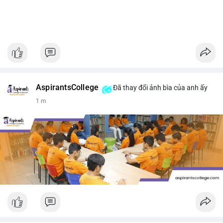
AspirantsCollege
Đã thay đổi ảnh bìa của anh ấy
1 m