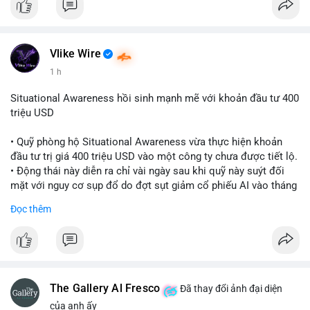
Vlike Wire
1 h
Situational Awareness hồi sinh mạnh mẽ với khoản đầu tư 400
triệu USD
• Quỹ phòng hộ Situational Awareness vừa thực hiện khoản
đầu tư trị giá 400 triệu USD vào một công ty chưa được tiết lộ.
• Động thái này diễn ra chỉ vài ngày sau khi quỹ này suýt đối
mặt với nguy cơ sụp đổ do đợt sụt giảm cổ phiếu AI vào tháng
7.
Đọc thêm
• Sự trở lại này đánh dấu bước phục hồi đáng chú ý của quỹ
sau giai đoạn khủng hoảng.
#cryptonews
#investment
#situationalawareness
#financenews
The Gallery Al Fresco
Đã thay đổi ảnh đại diện
$btc $eth
của anh ấy