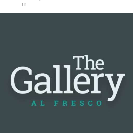
1 h
#vlikevn
#titanbot
📰 Nguồn: Cointelegraph