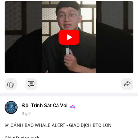
trung, CBDC là hình thức tiền pháp định được phát hành và
quản lý trực tiếp bởi Ngân hàng Trung ương nhằm tối ưu hóa
hệ thống thanh toán và tăng cường hiệu quả chính sách tiền tệ.
Việc triển khai CBDC hứa hẹn sẽ thay đổi diện mạo của hạ
tầng tài chính truyền thống, mang lại sự tiện lợi trong giao dịch
nhưng cũng đặt ra nhiều thách thức về quyền riêng tư và an
ninh mạng.
🎥 Xem video trực tiếp tại:
Nguồn: 5 Phút Crypto
Đội Trinh Sát Cá Voi
2 giờ
🚨 CẢNH BÁO WHALE ALERT - GIAO DỊCH BTC LỚN