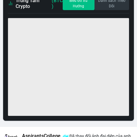
Trung Tâm
(BTC
Biểu Đồ Xu
Danh Sách Theo
Crypto
)
Hướng
Dõi
AspirantsCollege
Đã thay đổi ảnh đại diện của anh