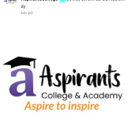
ấy
1 m