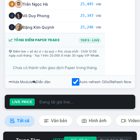
Trần Ngọc Hà
25,445
3
VNĐ
Võ Duy Phong
25,347
4
VNĐ
Đặng Kim Quỳnh
25,246
5
VNĐ
TỔNG ĐIỂM PAPER TRADE
TOP 5 · LIVE
Điểm live = số dư ví + ký quỹ + PnL chưa chốt · Chốt 12:00
ngày cuối tháng · Top 1 trên 20.000 đ nhận 30 ngày VIP Whale.
Chưa có thành viên giao dịch Paper trong tháng.
Hide Module
Diễn đàn
Auto-refresh (30s)
Refresh Now
Đang tải giá live...
LIVE PRICE
Tất cả
Văn bản
Hình ảnh
Video