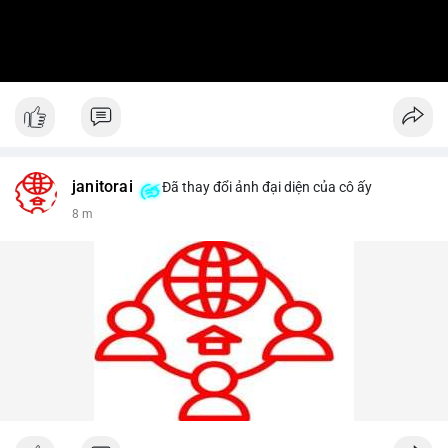
janitorai
Đã thay đổi ảnh đại diện của cô ấy
8 m