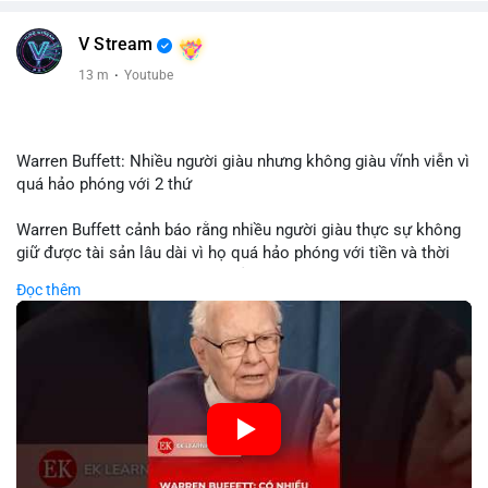
V Stream
13 m
·
Youtube
Warren Buffett: Nhiều người giàu nhưng không giàu vĩnh viễn vì
quá hảo phóng với 2 thứ
Warren Buffett cảnh báo rằng nhiều người giàu thực sự không
giữ được tài sản lâu dài vì họ quá hảo phóng với tiền và thời
gian. Quyên góp liên tục làm giảm vốn đầu tư, hạn chế lợi
Đọc thêm
nhuận tái đầu tư và suy giảm sức mạnh tăng trưởng danh mục.
Đối với nhà đầu tư crypto, giữ lại lợi nhuận để tái đầu tư vào
dự án tiềm năng quan trọng hơn chia sẻ quá mức. Cân bằng
đóng góp xã hội và bảo vệ tài sản giúp nhà đầu tư đạt được
bền vững tài chính mà Buffett đề cao.
🎥 Xem video trực tiếp tại:
Nguồn: KIEN THUC KINH TE