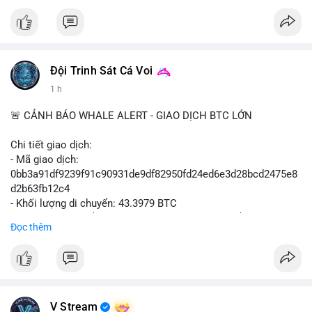
#vlikevn
#titanbot
📰 Nguồn: Cointelegraph
Đội Trinh Sát Cá Voi
1 h
🚨 CẢNH BÁO WHALE ALERT - GIAO DỊCH BTC LỚN
Chi tiết giao dịch:
- Mã giao dịch:
0bb3a91df9239f91c90931de9df82950fd24ed6e3d28bcd2475e8
d2b63fb12c4
- Khối lượng di chuyển: 43.3979 BTC
- Giá trị ước tính: $2,820,579.98 USD (theo thị giá $64,993.43
Đọc thêm
USD)
- Thời gian: 04:18
4 2026-08-08 UTC
Nhận định phân tích hành vi của Cá voi dựa trên giao dịch này:
Khối lượng 43.3979 BTC tương đương 2.82 triệu USD, một con
V Stream
số đủ lớn để tạo áp lực thanh khoản tức thời. Hành vi này có