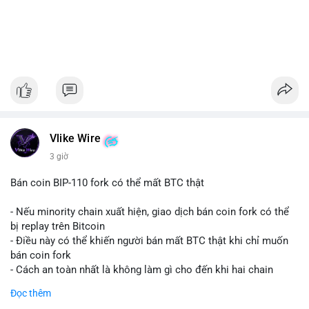
Vlike Wire
3 giờ
Bán coin BIP-110 fork có thể mất BTC thật
- Nếu minority chain xuất hiện, giao dịch bán coin fork có thể
bị replay trên Bitcoin
- Điều này có thể khiến người bán mất BTC thật khi chỉ muốn
bán coin fork
- Cách an toàn nhất là không làm gì cho đến khi hai chain
được tách riêng
Đọc thêm
-
#binancesquare
#cryptonews
#btc
#bip110