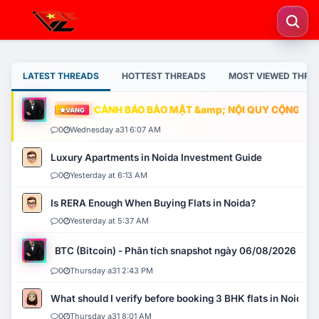
LATEST THREADS
HOTTEST THREADS
MOST VIEWED THRE
CẢNH BÁO BẢO MẬT &amp; NỘI QUY CỘNG ĐỒNG
VÀNG
0
Wednesday a31 6:07 AM
Luxury Apartments in Noida Investment Guide
0
Yesterday at 6:13 AM
Is RERA Enough When Buying Flats in Noida?
0
Yesterday at 5:37 AM
BTC (Bitcoin) - Phân tích snapshot ngày 06/08/2026
0
Thursday a31 2:43 PM
What should I verify before booking 3 BHK flats in Noida?
0
Thursday a31 8:01 AM