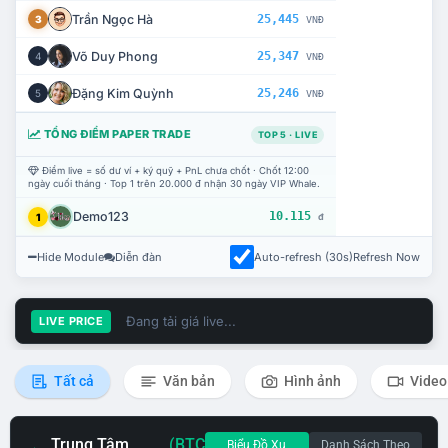
Trần Ngọc Hà
25,445
3
VNĐ
Võ Duy Phong
25,347
4
VNĐ
Đặng Kim Quỳnh
25,246
5
VNĐ
TỔNG ĐIỂM PAPER TRADE
TOP 5 · LIVE
Điểm live = số dư ví + ký quỹ + PnL chưa chốt · Chốt 12:00
ngày cuối tháng · Top 1 trên 20.000 đ nhận 30 ngày VIP Whale.
Demo123
10.115
1
đ
Hide Module
Diễn đàn
Auto-refresh (30s)
Refresh Now
Đang tải giá live...
LIVE PRICE
Tất cả
Văn bản
Hình ảnh
Video
Trung Tâm
(BTC
Biểu Đồ Xu
Danh Sách Theo