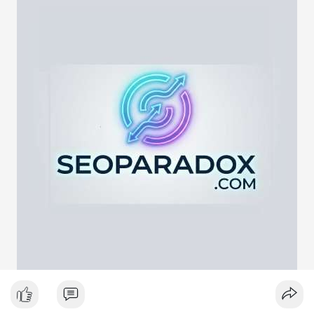
lực cung ngắn hạn. Tuy nhiên, nếu địa chỉ nhận là ví lạnh hoặc
ví tích lũy, động thái này phản ánh chiến lược nắm giữ dài hạn
giữa lúc thị trường biến động quanh mốc 65,000 USD. Việc
giao dịch chưa được xác nhận làm tăng sự chú ý của giới đầu
tư, có thể gây ra biến động giá tức thời.
Lời khuyên ngắn gọn cho nhà đầu tư nhỏ lẻ:
Hãy theo dõi xác nhận giao dịch và dòng tiền tiếp theo. Nếu
BTC bị chuyển lên sàn trong khung giờ thanh khoản thấp, hãy
thận trọng với nhịp điều chỉnh ngắn hạn. Không nên hành động
theo cảm xúc, hãy đặt lệnh dựa trên vùng hỗ trợ và kháng cự rõ
ràng.
#21dot71btc
#mempoolbtc
#chuyentiencavoi
#aplucban
#biendonggia