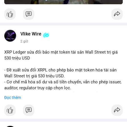
Vlike Wire
2 giờ
XRP Ledger sửa đổi bảo mật token tài sản Wall Street trị giá
530 triệu USD
- Đề xuất sửa đổi XRPL cho phép bảo mật token hóa tài sản
Wall Street trị giá 530 triệu USD.
- Cơ chế mã hóa số dư và số tiền chuyển, vẫn cho phép issuer,
auditor, regulator truy cập chọn lọc.
- Mục tiêu: tăng tính riêng tư, tuân thủ quy định, bảo vệ dữ liệu
Đọc thêm
tài chính.
- Đề xuất đang được xem xét bởi cộng đồng XRPL và các tổ
chức tài chính.
#binancesquare
#cryptonews
#xrp