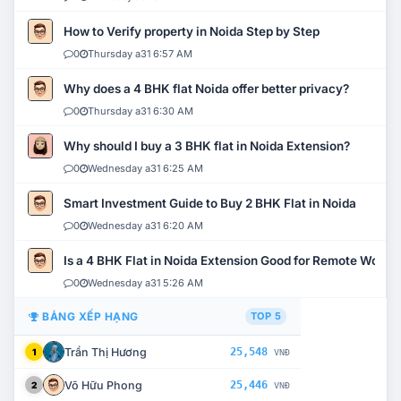
How to Verify property in Noida Step by Step
0
Thursday a31 6:57 AM
Why does a 4 BHK flat Noida offer better privacy?
0
Thursday a31 6:30 AM
Why should I buy a 3 BHK flat in Noida Extension?
0
Wednesday a31 6:25 AM
Smart Investment Guide to Buy 2 BHK Flat in Noida
0
Wednesday a31 6:20 AM
Is a 4 BHK Flat in Noida Extension Good for Remote Work?
0
Wednesday a31 5:26 AM
BẢNG XẾP HẠNG
TOP 5
Trần Thị Hương
25,548
1
VNĐ
Võ Hữu Phong
25,446
2
VNĐ