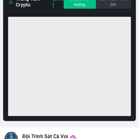
Crypto
)
Hướng
Dõi
Đội Trinh Sát Cá Voi