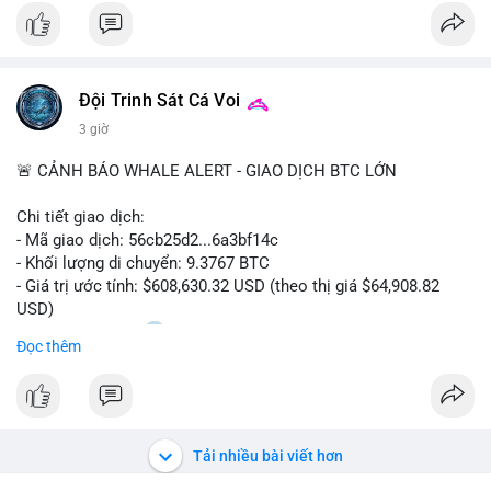
$btc
#vlikevn
#titanbot
Đội Trinh Sát Cá Voi
📰 Nguồn: CoinDesk
3 giờ
🚨 CẢNH BÁO WHALE ALERT - GIAO DỊCH BTC LỚN
Chi tiết giao dịch:
- Mã giao dịch: 56cb25d2...6a3bf14c
- Khối lượng di chuyển: 9.3767 BTC
- Giá trị ước tính: $608,630.32 USD (theo thị giá $64,908.82
USD)
- Thời gian: 02:20
0 2026-08-08 UTC
Đọc thêm
Nhận định phân tích:
Giao dịch gần 610 nghìn USD được thực hiện trong khung giờ
sáng sớm, thời điểm thanh khoản mỏng, cho thấy chủ ví ưu
tiên sự riêng tư hơn là tốc độ khớp lệnh. Với khối lượng trung
Tải nhiều bài viết hơn
bình lớn này, khả năng cao là cá voi đang tái phân bổ tài sản