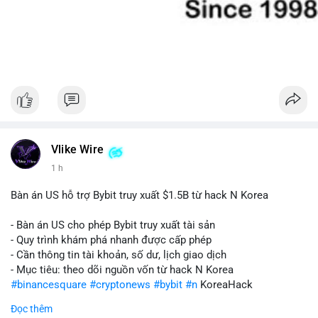
Vlike Wire
1 h
Bàn án US hỗ trợ Bybit truy xuất $1.5B từ hack N Korea
- Bàn án US cho phép Bybit truy xuất tài sản
- Quy trình khám phá nhanh được cấp phép
- Cần thông tin tài khoản, số dư, lịch giao dịch
- Mục tiêu: theo dõi nguồn vốn từ hack N Korea
#binancesquare
#cryptonews
#bybit
#n
KoreaHack
Đọc thêm
$btc $eth