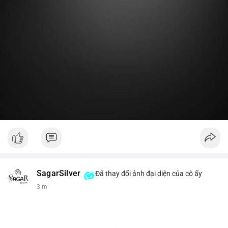
Lời khuyên:
Nhà đầu tư nhỏ lẻ nên theo dõi thêm 2-3 giao dịch lớn tiếp
theo trong 24 giờ. Nếu dòng tiền tiếp tục chảy vào ví lạnh, đó
là tín hiệu tích lũy. Tránh hành động theo cảm xúc trước một
giao dịch đơn lẻ.
#19dot8371btc
#vilanh
#tichluydaihan
#phanbotaisan
#gia65k
SagarSilver
Đã thay đổi ảnh đại diện của cô ấy
3 m