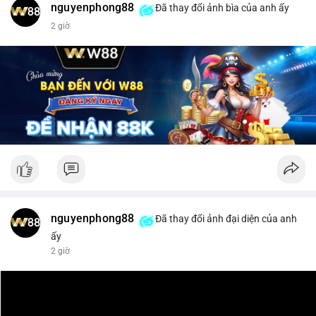
nguyenphong88
Đã thay đổi ảnh bìa của anh ấy
$xrp
2 giờ
#vlikevn
#titanbot
📰 Nguồn: CoinDesk
nguyenphong88
Đã thay đổi ảnh đại diện của anh
ấy
2 giờ