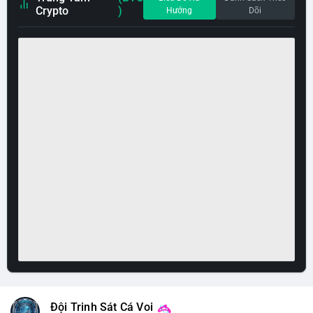
Crypto
)
Hướng
Dõi
Đội Trinh Sát Cá Voi