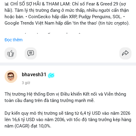
📊 CHỈ SỐ SỢ HÃI & THAM LAM: Chỉ số Fear & Greed 29 (sợ
hãi). Tâm lý thị trường đang ở mức thấp, nhiều người cẩn thận
hoặc bán. • CoinGecko hấp dẫn XRP, Pudgy Penguins, SOL. •
Google Trends Việt Nam hấp dẫn 'tin the thao' (tin tức crypto).
📈 XU HƯỚNG TÌM KIẾM & THẢO LUẬN: • XRP, SOL, PENGU,
Đọc thêm
ONDO, CASHCAT. • Chủ đề 'tô thị ty na' (tỷ giá) và 'giao thông'
(giao thông tài chính). • Bàn tán Binance Square tập trung vào
BTC breakout và lệnh long/short.
💬 DÒNG CHẢY TIN TỨC & TRUYỀN THÔNG: • Trump khẳng
định crypto là 'vấn đề lớn' giúp giảm áp lực USD. • Binance hỗ
bhavesh31
trợ cổ phiếu Apple/IBM. • Bài đăng hấp dẫn về $HFT, $SKYAI,
3 giờ
$BICO. • Tin nhắn cảnh báo về hack North Korea (Bybit).
Thị trường Hệ thống Đơn vị Điều khiển Kết nối và Viễn thông
💡 NHẬN ĐỊNH & KHUYẾN NGHỊ: Tâm lý thị trường đang phân
toàn cầu đang trên đà tăng trưởng mạnh mẽ.
cực. Sợ hãi do chỉ số thấp, nhưng hấp dẫn từ xu hướng meme
coin (PENGU, CASHCAT) và tin cậy từ các dự án lớn (BTC,
Dự kiến quy mô thị trường sẽ tăng từ 6,4 tỷ USD vào năm 2026
SOL). Rủi ro tăng nếu không có thông tin rõ ràng về quy định.
lên 16,6 tỷ USD vào năm 2036, với tốc độ tăng trưởng kép hàng
năm (CAGR) đạt 10,0%.
📊 Nguồn: Radar Tâm Lý Thị Trường