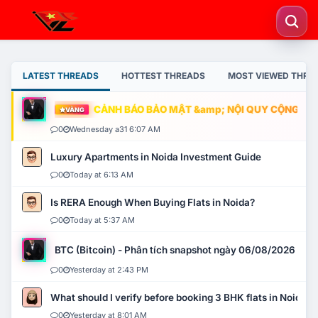
LATEST THREADS
HOTTEST THREADS
MOST VIEWED THRE
CẢNH BÁO BẢO MẬT &amp; NỘI QUY CỘNG ĐỒNG
VÀNG
0
Wednesday a31 6:07 AM
Luxury Apartments in Noida Investment Guide
0
Today at 6:13 AM
Is RERA Enough When Buying Flats in Noida?
0
Today at 5:37 AM
BTC (Bitcoin) - Phân tích snapshot ngày 06/08/2026
0
Yesterday at 2:43 PM
What should I verify before booking 3 BHK flats in Noida?
0
Yesterday at 8:01 AM