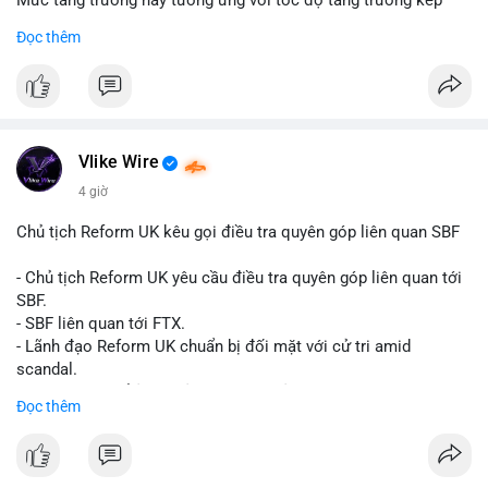
Mức tăng trưởng này tương ứng với tốc độ tăng trưởng kép
hàng năm (CAGR) đạt 5,9% trong giai đoạn dự báo.
Đọc thêm
Đây là tín hiệu tích cực cho các nhà sản xuất, nhà phân phối và
nhà đầu tư trong ngành vật liệu xây dựng và hạ tầng.
Bạn đánh giá thế nào về tiềm năng của dòng sản phẩm ống
nhựa polyolefin trong tương lai?
Vlike Wire
4 giờ
Chủ tịch Reform UK kêu gọi điều tra quyên góp liên quan SBF
- Chủ tịch Reform UK yêu cầu điều tra quyên góp liên quan tới
SBF.
- SBF liên quan tới FTX.
- Lãnh đạo Reform UK chuẩn bị đối mặt với cử tri amid
scandal.
- Sự kiện có thể ảnh hưởng đến hình ảnh SBF và FTX.
Đọc thêm
- Không có thông tin tác động thị trường ngay lập tức.
#binancesquare
#cryptonews
#sbf
#ftx
#reformuk
$btc $eth