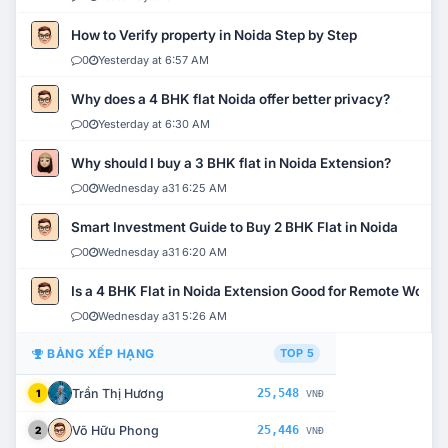
How to Verify property in Noida Step by Step
0
Yesterday at 6:57 AM
Why does a 4 BHK flat Noida offer better privacy?
0
Yesterday at 6:30 AM
Why should I buy a 3 BHK flat in Noida Extension?
0
Wednesday a31 6:25 AM
Smart Investment Guide to Buy 2 BHK Flat in Noida
0
Wednesday a31 6:20 AM
Is a 4 BHK Flat in Noida Extension Good for Remote Work?
0
Wednesday a31 5:26 AM
BẢNG XẾP HẠNG
TOP 5
Trần Thị Hương
25,548
1
VNĐ
Võ Hữu Phong
25,446
2
VNĐ