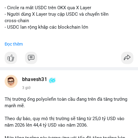
#vlikevn
#titanbot
- Circle ra mắt USDC trên OKX qua X Layer
📰 Nguồn: Decrypt
- Người dùng X Layer truy cập USDC và chuyển tiền
cross‑chain
- USDC lan rộng khắp các blockchain lớn
#binancesquare
#cryptonews
#usdc
#okx
#xlayer
Đọc thêm
$usdc
#vlikevn
#titanbot
📰 Nguồn: Cointelegraph
bhavesh31
3 giờ
Thị trường ống polyolefin toàn cầu đang trên đà tăng trưởng
mạnh mẽ.
Theo dự báo, quy mô thị trường sẽ tăng từ 25,0 tỷ USD vào
năm 2026 lên 44,4 tỷ USD vào năm 2036.