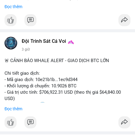
Sự tăng trưởng này được thúc đẩy bởi nhu cầu ngày càng cao
Đọc thêm
trong các lĩnh vực ô tô, logistics và thiết bị thông minh.
Doanh nghiệp cần theo dõi xu hướng này để nắm bắt cơ hội
đầu tư và phát triển giải pháp kết nối tiên tiến.
Đội Trinh Sát Cá Voi
3 giờ
🚨 CẢNH BÁO WHALE ALERT - GIAO DỊCH BTC LỚN
Chi tiết giao dịch:
- Mã giao dịch: 10e21b1b...1ec9d344
- Khối lượng di chuyển: 10.9026 BTC
- Giá trị ước tính: $706,922.31 USD (theo thị giá $64,840.00
USD)
- Thời gian: 18:20
0 2026-08-07 UTC
Đọc thêm
Nhận định phân tích:
Giao dịch 10.9 BTC trị giá hơn 706 nghìn USD được thực hiện
trong khung giờ thanh khoản mỏng (giờ châu Á) cho thấy chủ