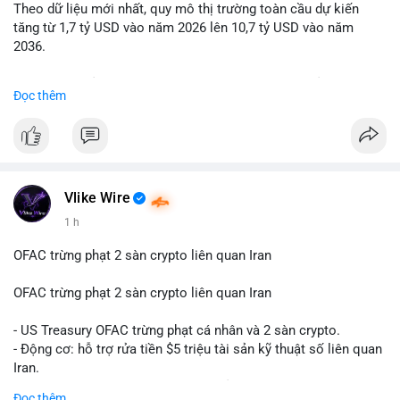
Theo dữ liệu mới nhất, quy mô thị trường toàn cầu dự kiến
Lời khuyên: Nhà đầu tư nhỏ lẻ nên quan sát thêm 2-4 giờ sau
tăng từ 1,7 tỷ USD vào năm 2026 lên 10,7 tỷ USD vào năm
khi giao dịch được xác nhận, tránh hành động theo cảm xúc.
2036.
Xác minh địa chỉ ví đích trước khi đưa ra quyết định vào lệnh,
ưu tiên quản trị rủi ro trong giai đoạn biến động mạnh.
Mức tăng trưởng này tương ứng với tốc độ tăng trưởng kép
Đọc thêm
hàng năm (CAGR) ấn tượng lên tới 20,2%.
#99dot6btc
#capvoichuyentien
#vilanhtichluy
#aplucban
#btcmempool65k
Điều gì đang thúc đẩy sự tăng trưởng vượt bậc này? Hãy cùng
theo dõi các phân tích chuyên sâu về xu hướng công nghệ và
nhu cầu thị trường trong thời gian tới.
Vlike Wire
1 h
OFAC trừng phạt 2 sàn crypto liên quan Iran
OFAC trừng phạt 2 sàn crypto liên quan Iran
- US Treasury OFAC trừng phạt cá nhân và 2 sàn crypto.
- Động cơ: hỗ trợ rửa tiền $5 triệu tài sản kỹ thuật số liên quan
Iran.
- Các sàn bị cấm hoạt động, tài khoản bị khóa.
Đọc thêm