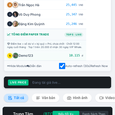
Trần Ngọc Hà
25,445
3
VNĐ
Võ Duy Phong
25,347
4
VNĐ
Đặng Kim Quỳnh
25,246
5
VNĐ
TỔNG ĐIỂM PAPER TRADE
TOP 5 · LIVE
Điểm live = số dư ví + ký quỹ + PnL chưa chốt · Chốt 12:00
ngày cuối tháng · Top 1 trên 20.000 đ nhận 30 ngày VIP Whale.
Demo123
10.115
1
đ
Hide Module
Diễn đàn
Auto-refresh (30s)
Refresh Now
Đang tải giá live...
LIVE PRICE
Tất cả
Văn bản
Hình ảnh
Video
Trung Tâm
(BTC
Biểu Đồ Xu
Danh Sách Theo