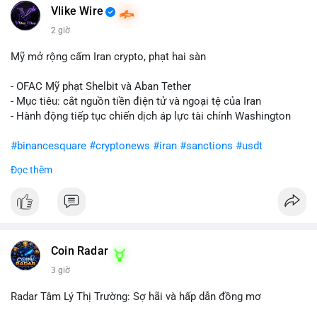
Vlike Wire
2 giờ
Mỹ mở rộng cấm Iran crypto, phạt hai sàn
- OFAC Mỹ phạt Shelbit và Aban Tether
- Mục tiêu: cắt nguồn tiền điện tử và ngoại tệ của Iran
- Hành động tiếp tục chiến dịch áp lực tài chính Washington
#binancesquare
#cryptonews
#iran
#sanctions
#usdt
Đọc thêm
$usdt
#vlikevn
#titanbot
📰 Nguồn: CoinDesk
Coin Radar
3 giờ
Radar Tâm Lý Thị Trường: Sợ hãi và hấp dẫn đồng mơ