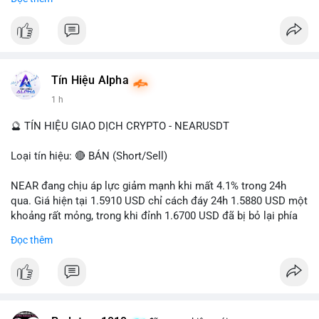
- Tác động: rủi ro cho thị trường crypto, tăng áp lực pháp lý.
#binancesquare
#cryptonews
#ofac
#ussanctions
#iran
$btc $eth
Tín Hiệu Alpha
#vlikevn
#titanbot
1 h
📰 Nguồn: Cointelegraph
🔮 TÍN HIỆU GIAO DỊCH CRYPTO - NEARUSDT
Loại tín hiệu: 🔴 BÁN (Short/Sell)
NEAR đang chịu áp lực giảm mạnh khi mất 4.1% trong 24h
qua. Giá hiện tại 1.5910 USD chỉ cách đáy 24h 1.5880 USD một
khoảng rất mỏng, trong khi đỉnh 1.6700 USD đã bị bỏ lại phía
sau. Biên độ dao động ngày đạt 4.9%, cho thấy phe bán đang
Đọc thêm
kiểm soát hoàn toàn. Khối lượng giao dịch 10.29 triệu NEAR
không đủ lớn để tạo lực đỡ, xác nhận xu hướng đi xuống đang
tiếp diễn.
Khuyến nghị giao dịch: