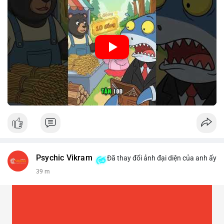
🎥 Xem video trực tiếp tại:
Nguồn: Cú Thông Thái
Psychic Vikram
Đã thay đổi ảnh đại diện của anh ấy
39 m