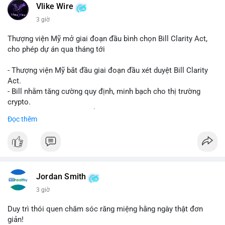
Vlike Wire
3 giờ
Thượng viện Mỹ mở giai đoạn đầu bình chọn Bill Clarity Act,
cho phép dự án qua tháng tới
- Thượng viện Mỹ bắt đầu giai đoạn đầu xét duyệt Bill Clarity
Act.
- Bill nhằm tăng cường quy định, minh bạch cho thị trường
crypto.
- Đạt 60 phiếu cần thiết để tiến tới tháng tới.
Đọc thêm
- Bill có thể ảnh hưởng pháp lý, hoạt động của các đồng tiền kỹ
thuật số.
#binancesquare
#cryptonews
#regulation
#ussenate
#clarityact
Jordan Smith
$btc $eth
3 giờ
#vlikevn
#titanbot
Duy trì thói quen chăm sóc răng miệng hằng ngày thật đơn
giản!