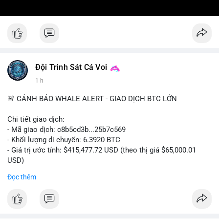
Đội Trinh Sát Cá Voi
1 h
🚨 CẢNH BÁO WHALE ALERT - GIAO DỊCH BTC LỚN
Chi tiết giao dịch:
- Mã giao dịch: c8b5cd3b...25b7c569
- Khối lượng di chuyển: 6.3920 BTC
- Giá trị ước tính: $415,477.72 USD (theo thị giá $65,000.01
USD)
- Thời gian: 11:19:49 2026-08-08 UTC
Đọc thêm
Nhận định phân tích: Giao dịch 6.3920 BTC trị giá hơn 415
nghìn USD được xác nhận trong mempool, mức chuyển động
trung bình lớn, chưa đủ tạo áp lực bán trực tiếp nhưng phản