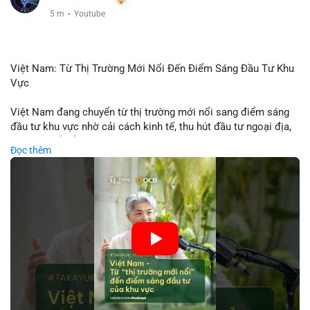
5 m
·
Youtube
Việt Nam: Từ Thị Trường Mới Nổi Đến Điểm Sáng Đầu Tư Khu
Vực
Việt Nam đang chuyển từ thị trường mới nổi sang điểm sáng
đầu tư khu vực nhờ cải cách kinh tế, thu hút đầu tư ngoại địa,
và phát triển ẩm thực, du lịch. Biến động thị trường này tạo cơ
Đọc thêm
hội cho nhà đầu tư lặp lại mô hình thành công của các quốc
gia đang phát triển. Nền tảng crypto tại Việt Nam cũng tăng
trưởng nhờ chính sách ổn định và sự quan tâm từ nhà đầu tư
toàn cầu.
🎥 Xem video trực tiếp tại:
Nguồn: VIETSUCCESS