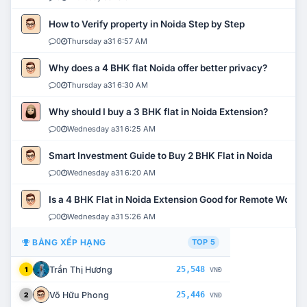
How to Verify property in Noida Step by Step
0
Thursday a31 6:57 AM
Why does a 4 BHK flat Noida offer better privacy?
0
Thursday a31 6:30 AM
Why should I buy a 3 BHK flat in Noida Extension?
0
Wednesday a31 6:25 AM
Smart Investment Guide to Buy 2 BHK Flat in Noida
0
Wednesday a31 6:20 AM
Is a 4 BHK Flat in Noida Extension Good for Remote Work?
0
Wednesday a31 5:26 AM
BẢNG XẾP HẠNG
TOP 5
Trần Thị Hương
25,548
1
VNĐ
Võ Hữu Phong
25,446
2
VNĐ