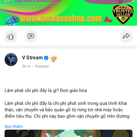
V Stream
36 m
·
Youtube
Lâm phát chi phí đẩy là gì? Đơn giản hóa
Lâm phát chi phí đẩy là chi phí phát sinh trong quá trình khai
thác, vận chuyển và bảo quản gỗ từ rừng tới nhà máy hoặc
điểm tiêu thụ. Chi phí này bao gồm vận chuyển gỗ trên đường
bộ, đường thủy hoặc đường ray, phụ thuộc vào khoảng cách và
Đọc thêm
điều kiện địa hình. Việc hiểu rõ chi phí đẩy giúp doanh nghiệp
lâm nghiệp tối ưu hoá chuỗi cung ứng và kiểm soát lợi nhuận.