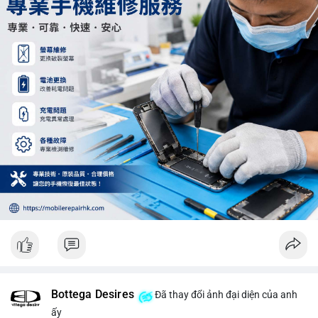
Khối lượng 12.29 BTC chưa đủ tạo áp lực bán lớn, không cần
hoảng loạn. Theo dõi sát dòng tiền đổ vào sàn giao dịch tập
trung trong 24 giờ tới.
#12dot29btc
#vilanh
#tichluydaihan
#phienau
#btcmempool
Bottega Desires
Đã thay đổi ảnh đại diện của anh
ấy