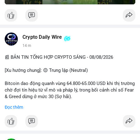
Crypto Daily Wire
14 m
📰 BẢN TIN TỔNG HỢP CRYPTO SÁNG - 08/08/2026
[Xu hướng chung]: 🟡 Trung lập (Neutral)
Bitcoin dao động quanh vùng 64.800-65.000 USD khi thị trường
chờ đợi tín hiệu từ vĩ mô và pháp lý, trong bối cảnh chỉ số Fear
& Greed dừng ở mức 30 (Sợ hãi).
Đọc thêm
- Thị trường & Giá cả: Chuỗi giao dịch cá voi BTC diễn ra dày
đặc, đáng chú ý nhất là lệnh chuyển 289,92 BTC trị giá 18,83
triệu USD lúc 08:19 UTC và 61,37 BTC (gần 4 triệu USD) lúc
06:19 UTC. Các lệnh này chủ yếu là tái phân bổ tài sản, chưa
tạo áp lực bán trực tiếp lên sàn.