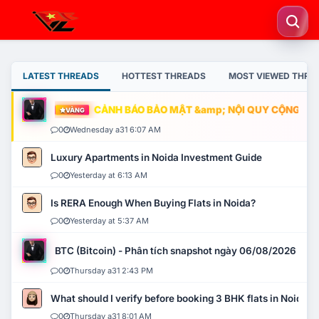
LATEST THREADS
HOTTEST THREADS
MOST VIEWED THRE
CẢNH BÁO BẢO MẬT &amp; NỘI QUY CỘNG ĐỒNG
VÀNG
0
Wednesday a31 6:07 AM
Luxury Apartments in Noida Investment Guide
0
Yesterday at 6:13 AM
Is RERA Enough When Buying Flats in Noida?
0
Yesterday at 5:37 AM
BTC (Bitcoin) - Phân tích snapshot ngày 06/08/2026
0
Thursday a31 2:43 PM
What should I verify before booking 3 BHK flats in Noida?
0
Thursday a31 8:01 AM