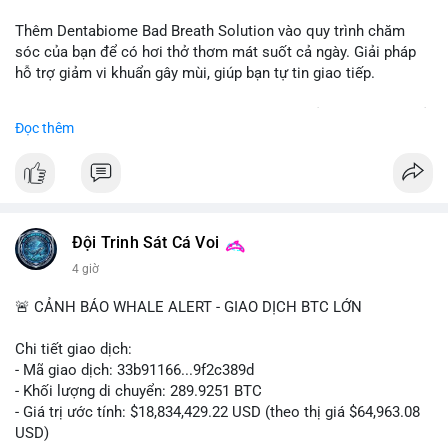
📰 Nguồn: CoinDesk
Thêm Dentabiome Bad Breath Solution vào quy trình chăm
sóc của bạn để có hơi thở thơm mát suốt cả ngày. Giải pháp
hỗ trợ giảm vi khuẩn gây mùi, giúp bạn tự tin giao tiếp.
Bắt đầu ngay hôm nay với bước chăm sóc nhỏ nhưng hiệu quả
Đọc thêm
lớn cho nụ cười khỏe mạnh.
#dentabiome
#badbreathsolution
#hoithothommat
#chamsocrangmieng
#suckhoerangmieng
#nucuoitutin
Đội Trinh Sát Cá Voi
4 giờ
🚨 CẢNH BÁO WHALE ALERT - GIAO DỊCH BTC LỚN
Chi tiết giao dịch:
- Mã giao dịch: 33b91166...9f2c389d
- Khối lượng di chuyển: 289.9251 BTC
- Giá trị ước tính: $18,834,429.22 USD (theo thị giá $64,963.08
USD)