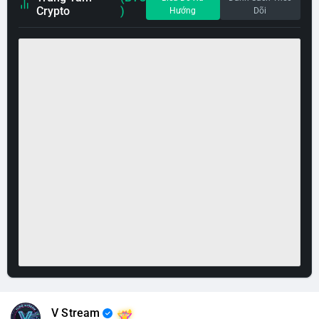
Crypto
)
Hướng
Dõi
V Stream