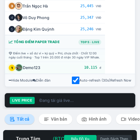
Trần Ngọc Hà
25,445
3
VNĐ
Võ Duy Phong
25,347
4
VNĐ
Đặng Kim Quỳnh
25,246
5
VNĐ
TỔNG ĐIỂM PAPER TRADE
TOP 5 · LIVE
Điểm live = số dư ví + ký quỹ + PnL chưa chốt · Chốt 12:00
ngày cuối tháng · Top 1 trên 20.000 đ nhận 30 ngày VIP Whale.
Demo123
10.115
1
đ
Hide Module
Diễn đàn
Auto-refresh (30s)
Refresh Now
Đang tải giá live...
LIVE PRICE
Tất cả
Văn bản
Hình ảnh
Video
Trung Tâm
(BTC
Biểu Đồ Xu
Danh Sách Theo