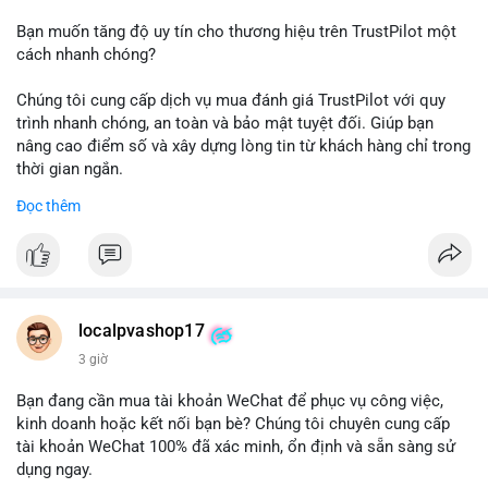
Bạn muốn tăng độ uy tín cho thương hiệu trên TrustPilot một
cách nhanh chóng?
Chúng tôi cung cấp dịch vụ mua đánh giá TrustPilot với quy
trình nhanh chóng, an toàn và bảo mật tuyệt đối. Giúp bạn
nâng cao điểm số và xây dựng lòng tin từ khách hàng chỉ trong
thời gian ngắn.
Đọc thêm
Đặt hàng ngay hôm nay để nhận ưu đãi:
👉 Order tại: localpvashop
👉 Phản hồi 24/7
👉 WhatsApp: +1 660 215-8938
👉 Telegram: @localpvashop
localpvashop17
👉 Email: localpvashop@gmail.com
3 giờ
Đừng bỏ lỡ cơ hội cải thiện danh tiếng trực tuyến của bạn một
Bạn đang cần mua tài khoản WeChat để phục vụ công việc,
cách hiệu quả!
kinh doanh hoặc kết nối bạn bè? Chúng tôi chuyên cung cấp
tài khoản WeChat 100% đã xác minh, ổn định và sẵn sàng sử
dụng ngay.