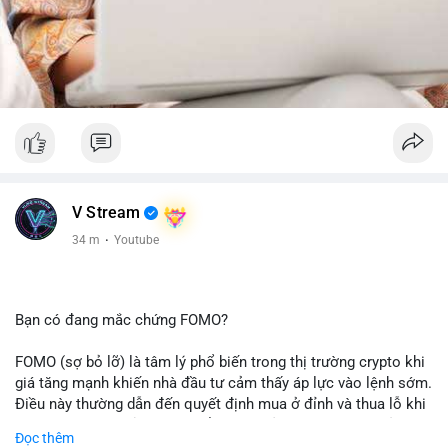
V Stream
34 m
·
Youtube
Bạn có đang mắc chứng FOMO?
FOMO (sợ bỏ lỡ) là tâm lý phổ biến trong thị trường crypto khi
giá tăng mạnh khiến nhà đầu tư cảm thấy áp lực vào lệnh sớm.
Điều này thường dẫn đến quyết định mua ở đỉnh và thua lỗ khi
thị trường điều chỉnh. Cần kiểm soát cảm xúc và tuân thủ
Đọc thêm
chiến lược đầu tư rõ ràng.