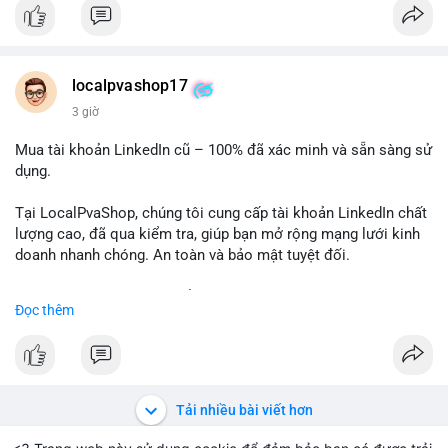
✅ Email: localpvashop@gmail.com
Chất lượng đảm bảo, hỗ trợ tận tình. Hãy liên hệ ngay hôm
nay!
localpvashop17
3 giờ
Mua tài khoản LinkedIn cũ – 100% đã xác minh và sẵn sàng sử
dụng.
Tại LocalPvaShop, chúng tôi cung cấp tài khoản LinkedIn chất
lượng cao, đã qua kiểm tra, giúp bạn mở rộng mạng lưới kinh
doanh nhanh chóng. An toàn và bảo mật tuyệt đối.
Đặt hàng ngay hôm nay để nhận ưu đãi tốt nhất!
Đọc thêm
✅ Đặt hàng: localpvashop
✅ Phản hồi trong 24 giờ
✅ WhatsApp: +1 (66
215-8938
✅ Telegram: @localpvashop
Tải nhiều bài viết hơn
✅ Email: localpvashop@gmail.com