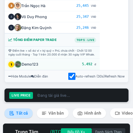
Trần Ngọc Hà
25,445
3
VNĐ
Võ Duy Phong
25,347
4
VNĐ
Đặng Kim Quỳnh
25,246
5
VNĐ
TỔNG ĐIỂM PAPER TRADE
TOP 5 · LIVE
Điểm live = số dư ví + ký quỹ + PnL chưa chốt · Chốt 12:00
ngày cuối tháng · Top 1 trên 20.000 đ nhận 30 ngày VIP Whale.
Demo123
5.492
1
đ
Hide Module
Diễn đàn
Auto-refresh (30s)
Refresh Now
Đang tải giá live...
LIVE PRICE
Tất cả
Văn bản
Hình ảnh
Video
Trung Tâm
(BTC
Biểu Đồ Xu
Danh Sách Theo