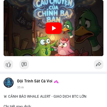
🎥 Xem video trực tiếp tại:
Nguồn: Cú Thông Thái
Đội Trinh Sát Cá Voi
35 m
🚨 CẢNH BÁO WHALE ALERT - GIAO DỊCH BTC LỚN
Chi tiết giao dịch: