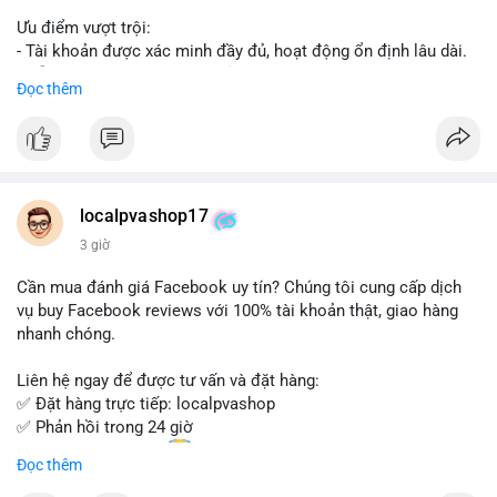
Ưu điểm vượt trội:
- Tài khoản được xác minh đầy đủ, hoạt động ổn định lâu dài.
- Hỗ trợ khách hàng 24/7, phản hồi nhanh chóng.
Đọc thêm
- Giao dịch an toàn, bảo mật thông tin.
Đặt hàng ngay hôm nay để nhận ưu đãi tốt nhất!
Liên hệ với chúng tôi qua:
localpvashop17
- WhatsApp: +1 (66
215-8938
- Telegram: @localpvashop
3 giờ
- Email: localpvashop@gmail.com
Cần mua đánh giá Facebook uy tín? Chúng tôi cung cấp dịch
Đừng bỏ lỡ cơ hội sở hữu tài khoản WeChat chất lượng với giá
vụ buy Facebook reviews với 100% tài khoản thật, giao hàng
tốt. Liên hệ ngay!
nhanh chóng.
Liên hệ ngay để được tư vấn và đặt hàng:
✅ Đặt hàng trực tiếp: localpvashop
✅ Phản hồi trong 24 giờ
✅ WhatsApp: +1 (66
215-8938
Đọc thêm
✅ Telegram: @localpvashop