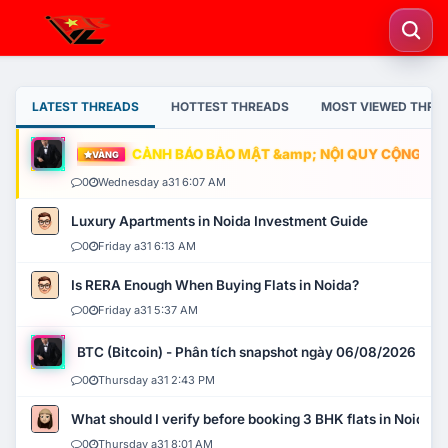
LATEST THREADS
HOTTEST THREADS
MOST VIEWED THRE
CẢNH BÁO BẢO MẬT &amp; NỘI QUY CỘNG ĐỒNG
VÀNG
0
Wednesday a31 6:07 AM
Luxury Apartments in Noida Investment Guide
0
Friday a31 6:13 AM
Is RERA Enough When Buying Flats in Noida?
0
Friday a31 5:37 AM
BTC (Bitcoin) - Phân tích snapshot ngày 06/08/2026
0
Thursday a31 2:43 PM
What should I verify before booking 3 BHK flats in Noida?
0
Thursday a31 8:01 AM