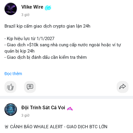
Vlike Wire
3 giờ
Brazil kịp cấm giao dịch crypto gian lận 24h
- Kịp hiệu lực từ 1/1/2027
- Giao dịch >$10k sang nhà cung cấp nước ngoài hoặc ví tự
quản bị kịp 24h
- Giao dịch bị đánh dấu cần kiểm tra thêm
#binancesquare
#cryptonews
#regulation
Đọc thêm
$btc $eth
#vlikevn
#titanbot
📰 Nguồn: Cointelegraph
Đội Trinh Sát Cá Voi
3 giờ
🚨 CẢNH BÁO WHALE ALERT - GIAO DỊCH BTC LỚN