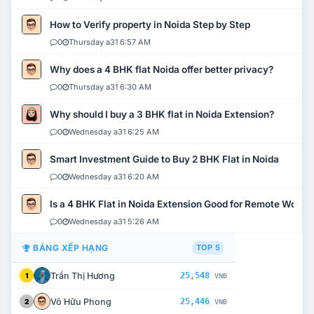
How to Verify property in Noida Step by Step
0
Thursday a31 6:57 AM
Why does a 4 BHK flat Noida offer better privacy?
0
Thursday a31 6:30 AM
Why should I buy a 3 BHK flat in Noida Extension?
0
Wednesday a31 6:25 AM
Smart Investment Guide to Buy 2 BHK Flat in Noida
0
Wednesday a31 6:20 AM
Is a 4 BHK Flat in Noida Extension Good for Remote Work?
0
Wednesday a31 5:26 AM
BẢNG XẾP HẠNG
TOP 5
Trần Thị Hương
25,548
1
VNĐ
Võ Hữu Phong
25,446
2
VNĐ